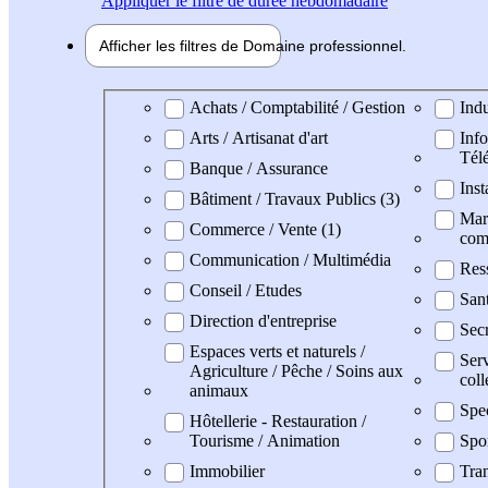
Appliquer
le filtre de durée hebdomadaire
Afficher les filtres de
Domaine pro
fessionnel
Domaine professionel
Achats / Comptabilité / Gestion
Indu
Arts / Artisanat d'art
Info
Tél
Banque / Assurance
Inst
Bâtiment / Travaux Publics (3)
Mark
Commerce / Vente (1)
com
Communication / Multimédia
Res
Conseil / Etudes
San
Direction d'entreprise
Secr
Espaces verts et naturels /
Serv
Agriculture / Pêche / Soins aux
coll
animaux
Spe
Hôtellerie - Restauration /
Tourisme / Animation
Spo
Immobilier
Tran