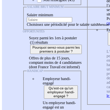
de
l
SALAIRE BRUT MINIMUM
se
si
Salaire minimum
Po
co
Choisissez une périodicité pour le salaire saisi
En
OPPORTUNITÉS
Soyez parmi les 1ers à postuler
(1)
résultats
Pourquoi serez-vous parmi les
L'
premiers à postuler ?
pe
Offres de plus de 15 jours,
en
comptant moins de 4 candidatures
ha
(dont France Travail est informé)
un
HANDICAP
pr
de
Employeur handi-
ad
engagé
ca
Qu'est-ce qu'un
sa
employeur handi-
le
engagé ?
Un employeur handi-
engagé est un