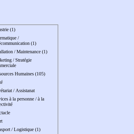
strie (1)
rmatique /
écommunication (1)
allation / Maintenance (1)
eting / Stratégie
merciale
sources Humaines (105)
té
étariat / Assistanat
ices à la personne / à la
ectivité
ctacle
rt
sport / Logistique (1)