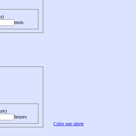
s)
mois
ure)
heures
Créer une alerte