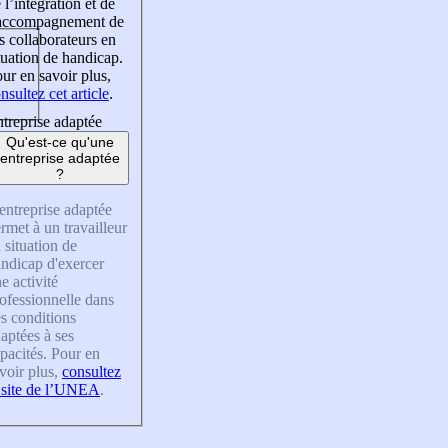
 l’intégration et de
’accompagnement de
s collaborateurs en
tuation de handicap.
ur en savoir plus,
nsultez cet article
.
treprise adaptée
Qu'est-ce qu'une
entreprise adaptée
?
entreprise adaptée
rmet à un travailleur
 situation de
ndicap d'exercer
e activité
ofessionnelle dans
s conditions
aptées à ses
pacités. Pour en
voir plus,
consultez
 site de l’UNEA
.