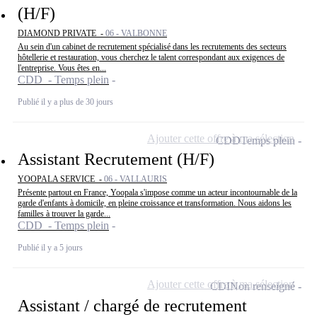
(H/F)
DIAMOND PRIVATE -
06 - VALBONNE
Au sein d'un cabinet de recrutement spécialisé dans les recrutements des secteurs
hôtellerie et restauration, vous cherchez le talent correspondant aux exigences de
l'entreprise. Vous êtes en...
CDD - Temps plein
Publié il y a plus de 30 jours
Ajouter cette offre à ma sélection
CDD
Temps plein
Assistant Recrutement (H/F)
YOOPALA SERVICE -
06 - VALLAURIS
Présente partout en France, Yoopala s'impose comme un acteur incontournable de la
garde d'enfants à domicile, en pleine croissance et transformation. Nous aidons les
familles à trouver la garde...
CDD - Temps plein
Publié il y a 5 jours
Ajouter cette offre à ma sélection
CDI
Non renseigné
Assistant / chargé de recrutement