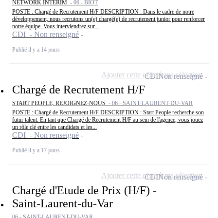
NETWORK INTERIM -
06 - BIOT
POSTE : Chargé de Recrutement H/F DESCRIPTION : Dans le cadre de notre
développement, nous recrutons un(e) chargé(e) de recrutement junior pour renforcer
notre équipe. Vous interviendrez sur...
CDI - Non renseigné
Publié il y a 14 jours
Ajouter cette offre à ma sélection
CDI
Non renseigné
Chargé de Recrutement H/F
START PEOPLE, REJOIGNEZ-NOUS -
06 - SAINT-LAURENT-DU-VAR
POSTE : Chargé de Recrutement H/F DESCRIPTION : Start People recherche son
futur talent. En tant que Chargé de Recrutement H/F au sein de l'agence, vous jouez
un rôle clé entre les candidats et les...
CDI - Non renseigné
Publié il y a 17 jours
Ajouter cette offre à ma sélection
CDI
Non renseigné
Chargé d'Etude de Prix (H/F) -
Saint-Laurent-du-Var
06 - SAINT-LAURENT-DU-VAR