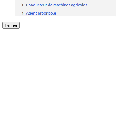
Fermer
Fermer
le détail de l'offre
/
Offre
sur
Offre précéden