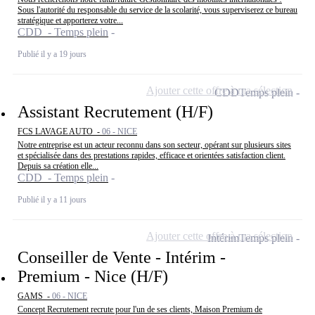
Sous l'autorité du responsable du service de la scolarité, vous superviserez ce bureau
stratégique et apporterez votre...
CDD - Temps plein
Publié il y a 19 jours
Ajouter cette offre à ma sélection
CDD
Temps plein
Assistant Recrutement (H/F)
FCS LAVAGE AUTO -
06 - NICE
Notre entreprise est un acteur reconnu dans son secteur, opérant sur plusieurs sites
et spécialisée dans des prestations rapides, efficace et orientées satisfaction client.
Depuis sa création elle...
CDD - Temps plein
Publié il y a 11 jours
Ajouter cette offre à ma sélection
Intérim
Temps plein
Conseiller de Vente - Intérim -
Premium - Nice (H/F)
GAMS -
06 - NICE
Concept Recrutement recrute pour l'un de ses clients, Maison Premium de