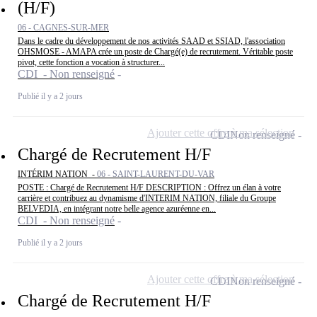
(H/F)
06 - CAGNES-SUR-MER
Dans le cadre du développement de nos activités SAAD et SSIAD, l'association
OHSMOSE - AMAPA crée un poste de Chargé(e) de recrutement. Véritable poste
pivot, cette fonction a vocation à structurer...
CDI - Non renseigné
Publié il y a 2 jours
Ajouter cette offre à ma sélection
CDI
Non renseigné
Chargé de Recrutement H/F
INTÉRIM NATION -
06 - SAINT-LAURENT-DU-VAR
POSTE : Chargé de Recrutement H/F DESCRIPTION : Offrez un élan à votre
carrière et contribuez au dynamisme d'INTERIM NATION, filiale du Groupe
BELVEDIA, en intégrant notre belle agence azuréenne en...
CDI - Non renseigné
Publié il y a 2 jours
Ajouter cette offre à ma sélection
CDI
Non renseigné
Chargé de Recrutement H/F