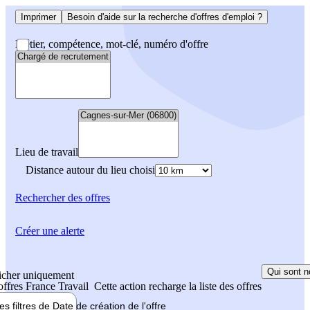
Imprimer
Besoin d'aide sur la recherche d'offres d'emploi ?
Métier, compétence, mot-clé, numéro d'offre
Lieu de travail
Distance autour du lieu choisi
Rechercher
des offres
Créer une alerte
Qui sont n
icher uniquement
 offres France Travail
Cette action recharge la liste des offres
les filtres de
Date de création
de l'offre