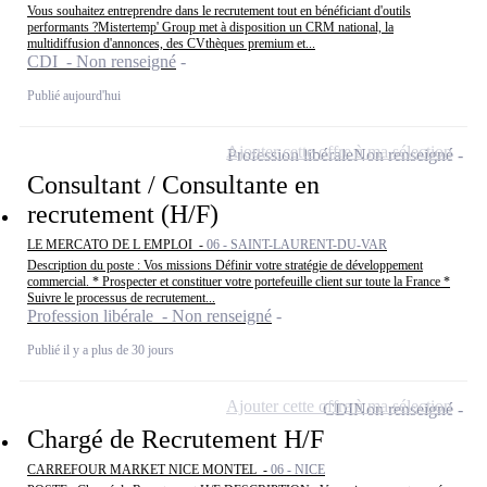
Vous souhaitez entreprendre dans le recrutement tout en bénéficiant d'outils
performants ?Mistertemp' Group met à disposition un CRM national, la
multidiffusion d'annonces, des CVthèques premium et...
CDI - Non renseigné
Publié aujourd'hui
Ajouter cette offre à ma sélection
Profession libérale
Non renseigné
Consultant / Consultante en
recrutement (H/F)
LE MERCATO DE L EMPLOI -
06 - SAINT-LAURENT-DU-VAR
Description du poste : Vos missions Définir votre stratégie de développement
commercial. * Prospecter et constituer votre portefeuille client sur toute la France *
Suivre le processus de recrutement...
Profession libérale - Non renseigné
Publié il y a plus de 30 jours
Ajouter cette offre à ma sélection
CDI
Non renseigné
Chargé de Recrutement H/F
CARREFOUR MARKET NICE MONTEL -
06 - NICE