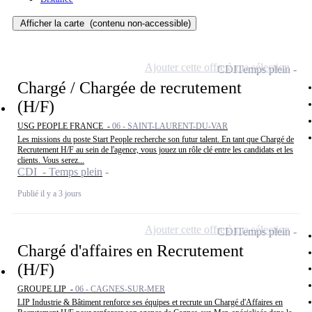
Afficher la carte
(contenu non-accessible)
Ajouter cette offre à ma sélection
CDI
Temps plein
Chargé / Chargée de recrutement
(H/F)
USG PEOPLE FRANCE -
06 - SAINT-LAURENT-DU-VAR
Les missions du poste Start People recherche son futur talent. En tant que Chargé de
Recrutement H/F au sein de l'agence, vous jouez un rôle clé entre les candidats et les
clients. Vous serez...
CDI - Temps plein
Publié il y a 3 jours
Ajouter cette offre à ma sélection
CDI
Temps plein
Chargé d'affaires en Recrutement
(H/F)
GROUPE LIP -
06 - CAGNES-SUR-MER
LIP Industrie & Bâtiment renforce ses équipes et recrute un Chargé d'Affaires en