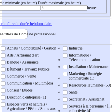
ée minimale (en heure)
Durée maximale (en heure)
heures
er
le filtre de durée hebdomadaire
les filtres de
Domaine pro
fessionnel
ne professionel
Achats / Comptabilité / Gestion
Industrie
Arts / Artisanat d'art
Informatique /
Télécommunication
Banque / Assurance
Installation / Maintenance
Bâtiment / Travaux Publics
Marketing / Stratégie
Commerce / Vente
commerciale (1)
Communication / Multimédia
Ressources Humaines (53)
Conseil / Etudes
Santé
Direction d'entreprise (1)
Secrétariat / Assistanat
Espaces verts et naturels /
Services à la personne / à l
Agriculture / Pêche / Soins aux
collectivité (4)