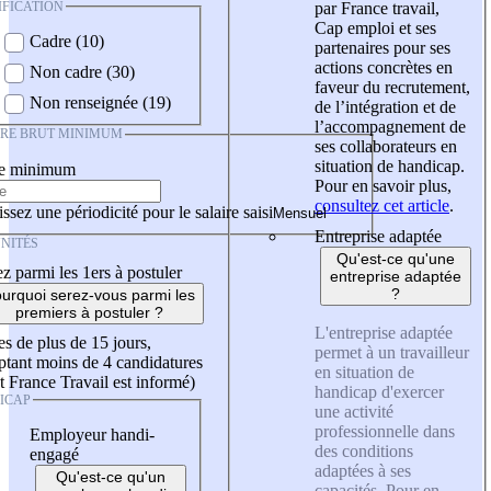
IFICATION
par France travail,
Cap emploi et ses
Cadre (10)
partenaires pour ses
actions concrètes en
Non cadre (30)
faveur du recrutement,
Non renseignée (19)
de l’intégration et de
l’accompagnement de
IRE BRUT MINIMUM
ses collaborateurs en
situation de handicap.
re minimum
Pour en savoir plus,
consultez cet article
.
ssez une périodicité pour le salaire saisi
Entreprise adaptée
NITÉS
Qu'est-ce qu'une
z parmi les 1ers à postuler
entreprise adaptée
?
urquoi serez-vous parmi les
premiers à postuler ?
L'entreprise adaptée
es de plus de 15 jours,
permet à un travailleur
tant moins de 4 candidatures
en situation de
t France Travail est informé)
handicap d'exercer
ICAP
une activité
professionnelle dans
Employeur handi-
des conditions
engagé
adaptées à ses
Qu'est-ce qu'un
capacités. Pour en