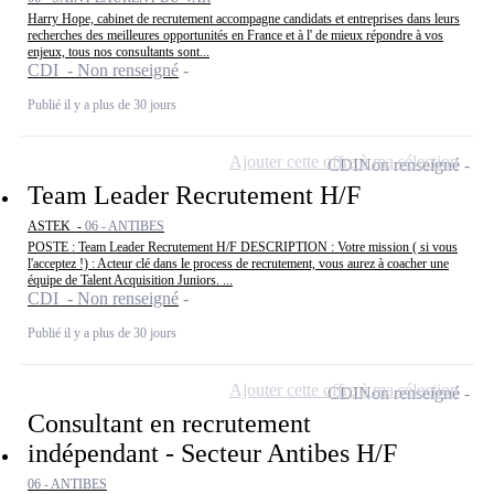
Harry Hope, cabinet de recrutement accompagne candidats et entreprises dans leurs
recherches des meilleures opportunités en France et à l' de mieux répondre à vos
enjeux, tous nos consultants sont...
CDI - Non renseigné
Publié il y a plus de 30 jours
Ajouter cette offre à ma sélection
CDI
Non renseigné
Team Leader Recrutement H/F
ASTEK -
06 - ANTIBES
POSTE : Team Leader Recrutement H/F DESCRIPTION : Votre mission ( si vous
l'acceptez !) : Acteur clé dans le process de recrutement, vous aurez à coacher une
équipe de Talent Acquisition Juniors. ...
CDI - Non renseigné
Publié il y a plus de 30 jours
Ajouter cette offre à ma sélection
CDI
Non renseigné
Consultant en recrutement
indépendant - Secteur Antibes H/F
06 - ANTIBES