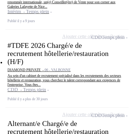
renommée internationale, un(e) Conseiller(ère) de Vente pour son corner aux
Galeries Lafayette de Nice...
Intérim - Temps plein
Publié il y a 9 jours
Ajouter cette offre à ma sélection
CDD
Temps plein
#TDFE 2026 Chargé/e de
recrutement hôtellerie/restauration
(H/F)
DIAMOND PRIVATE -
06 - VALBONNE
Au sein d'un cabinet de recrutement spécialisé dans les recrutements des secteurs
hôtellerie et restauration, vous cherchez le talent correspondant aux exigences de
l'entreprise. Vous êtes...
CDD - Temps plein
Publié il y a plus de 30 jours
Ajouter cette offre à ma sélection
CDD
Temps plein
Alternant/e Chargé/e de
recrutement hôtellerie/restauration