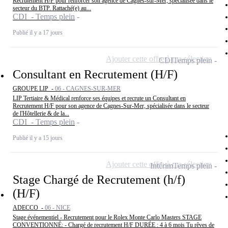
Recrutement H/F pour renforcer son agence de Cagnes-sur-Mer, spécialisée dans le
secteur du BTP. Rattaché(e) au...
CDI - Temps plein
Publié il y a 17 jours
Ajouter cette offre à ma sélection
CDI
Temps plein
Consultant en Recrutement (H/F)
GROUPE LIP -
06 - CAGNES-SUR-MER
LIP Tertiaire & Médical renforce ses équipes et recrute un Consultant en
Recrutement H/F pour son agence de Cagnes-Sur-Mer, spécialisée dans le secteur
de l'Hôtellerie & de la...
CDI - Temps plein
Publié il y a 15 jours
Ajouter cette offre à ma sélection
Intérim
Temps plein
Stage Chargé de Recrutement (h/f)
(H/F)
ADECCO -
06 - NICE
Stage événementiel - Recrutement pour le Rolex Monte Carlo Masters STAGE
CONVENTIONNÉ: - Chargé de recrutement H/F DURÉE : 4 à 6 mois Tu rêves de