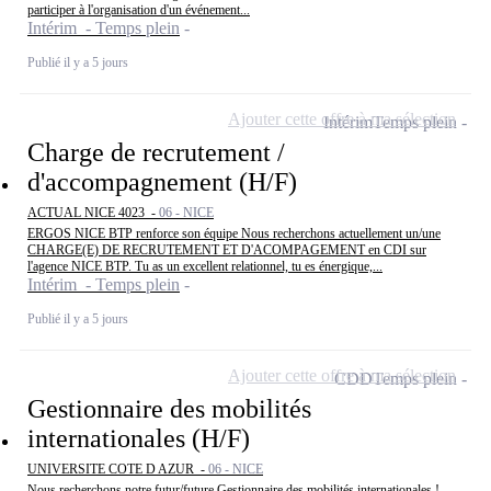
participer à l'organisation d'un événement...
Intérim - Temps plein
Publié il y a 5 jours
Ajouter cette offre à ma sélection
Intérim
Temps plein
Charge de recrutement /
d'accompagnement (H/F)
ACTUAL NICE 4023 -
06 - NICE
ERGOS NICE BTP renforce son équipe Nous recherchons actuellement un/une
CHARGE(E) DE RECRUTEMENT ET D'ACOMPAGEMENT en CDI sur
l'agence NICE BTP. Tu as un excellent relationnel, tu es énergique,...
Intérim - Temps plein
Publié il y a 5 jours
Ajouter cette offre à ma sélection
CDD
Temps plein
Gestionnaire des mobilités
internationales (H/F)
UNIVERSITE COTE D AZUR -
06 - NICE
Nous recherchons notre futur/future Gestionnaire des mobilités internationales !