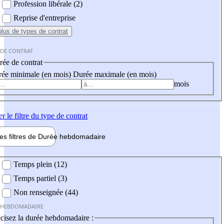
Profession libérale (2)
Reprise d'entreprise
plus
de types de contrat
 DE CONTRAT
ée de contrat
ée minimale (en mois)
Durée maximale (en mois)
mois
er
le filtre du type de contrat
les filtres de
Durée hebdo
madaire
 hebdomadaire
Temps plein (12)
Temps partiel (3)
Non renseignée (44)
 HEBDOMADAIRE
cisez la durée hebdomadaire :