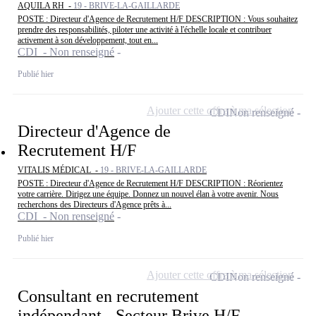
AQUILA RH -
19 - BRIVE-LA-GAILLARDE
POSTE : Directeur d'Agence de Recrutement H/F DESCRIPTION : Vous souhaitez
prendre des responsabilités, piloter une activité à l'échelle locale et contribuer
activement à son développement, tout en...
CDI - Non renseigné
Publié hier
Ajouter cette offre à ma sélection
CDI
Non renseigné
Directeur d'Agence de
Recrutement H/F
VITALIS MÉDICAL -
19 - BRIVE-LA-GAILLARDE
POSTE : Directeur d'Agence de Recrutement H/F DESCRIPTION : Réorientez
votre carrière. Dirigez une équipe. Donnez un nouvel élan à votre avenir. Nous
recherchons des Directeurs d'Agence prêts à...
CDI - Non renseigné
Publié hier
Ajouter cette offre à ma sélection
CDI
Non renseigné
Consultant en recrutement
indépendant - Secteur Brive H/F