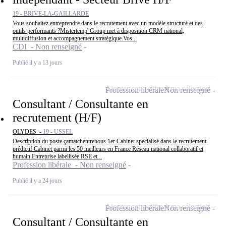
19 - BRIVE-LA-GAILLARDE
Vous souhaitez entreprendre dans le recrutement avec un modèle structuré et des
outils performants ?Mistertemp' Group met à disposition CRM national,
multidiffusion et accompagnement stratégique.Vos...
CDI - Non renseigné
Publié il y a 13 jours
Ajouter cette offre à ma sélection
Profession libérale
Non renseigné
Consultant / Consultante en
recrutement (H/F)
OLYDES -
19 - USSEL
Description du poste çamatchentrenous 1er Cabinet spécialisé dans le recrutement
prédictif Cabinet parmi les 50 meilleurs en France Réseau national collaboratif et
humain Entreprise labellisée RSE et...
Profession libérale - Non renseigné
Publié il y a 24 jours
Ajouter cette offre à ma sélection
Profession libérale
Non renseigné
Consultant / Consultante en