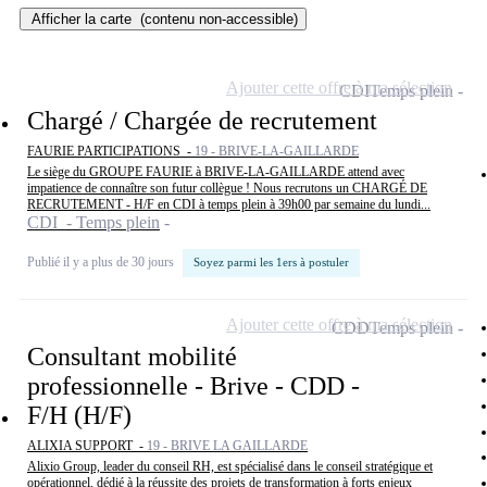
Afficher la carte
(contenu non-accessible)
Ajouter cette offre à ma sélection
CDI
Temps plein
Chargé / Chargée de recrutement
FAURIE PARTICIPATIONS -
19 - BRIVE-LA-GAILLARDE
Le siège du GROUPE FAURIE à BRIVE-LA-GAILLARDE attend avec
impatience de connaître son futur collègue ! Nous recrutons un CHARGÉ DE
RECRUTEMENT - H/F en CDI à temps plein à 39h00 par semaine du lundi...
CDI - Temps plein
Publié il y a plus de 30 jours
Soyez parmi les 1ers à postuler
Ajouter cette offre à ma sélection
CDD
Temps plein
Consultant mobilité
professionnelle - Brive - CDD -
F/H (H/F)
ALIXIA SUPPORT -
19 - BRIVE LA GAILLARDE
Alixio Group, leader du conseil RH, est spécialisé dans le conseil stratégique et
opérationnel, dédié à la réussite des projets de transformation à forts enjeux