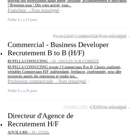
nouveau défi professionnel alliant liberté, flexibilité, accompagnement et innovation
? Rejoignez nous ! Dès votre arrivée, vous...
Franchise - Non renseigné
Publié il y a 13 jours
Ajouter cette offre à ma sélection
Profession commerciale
Non renseigné
Commercial - Business Developer
Recrutement B to B (H/F)
RUPELLA CONSULTING -
19 - ANGLES-SUR-CORRÈZE
RUPELLA CONSULTING recrute 3 Commerciaux B to B, Closers confirmés,
véritables Commerciaux H/F, indépendants, freelances, expérimentés, pour aller
prospecter auprès des entreprises et vendre nos...
Profession commerciale - Non renseigné
Publié il y a 28 jours
Ajouter cette offre à ma sélection
CDI
Non renseigné
Directeur d'Agence de
Recrutement H/F
AQUILA RH -
19 - USSEL