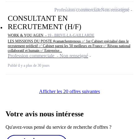
Ajouter cette offre à ma sélection
Profession commerciale
Non renseigné
CONSULTANT EN
RECRUTEMENT (H/F)
WORK & YOU AGEN -
19 - BRIVE-LA-GAILLARDE
LES MISSIONS DU POSTE #çamatchentrenous ✅ 1er Cabinet spécialisé dans le
recrutement prédictif ✅ Cabinet parmi les 50 meilleurs en France ✅ Réseau national
collaboratif et humain ✅ Entreprise...
Profession commerciale - Non renseigné
Publié il y a plus de 30 jours
Afficher les 20 offres suivantes
Votre avis nous intéresse
Qu'avez-vous pensé du service de recherche d'offres ?