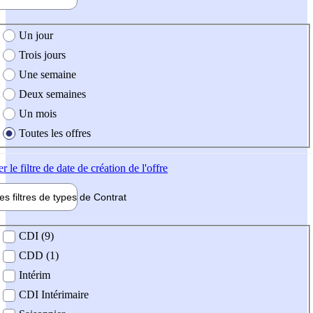
e création de l'offre
Un jour
Trois jours
Une semaine
Deux semaines
Un mois
Toutes les offres
er
le filtre de date de création de l'offre
les filtres de types de
Contrat
de contrat
CDI (9)
CDD (1)
Intérim
CDI Intérimaire