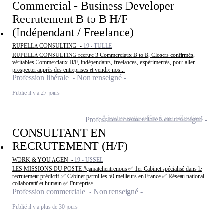
Commercial - Business Developer
Recrutement B to B H/F
(Indépendant / Freelance)
RUPELLA CONSULTING -
19 - TULLE
RUPELLA CONSULTING recrute 3 Commerciaux B to B, Closers confirmés,
véritables Commerciaux H/F, indépendants, freelances, expérimentés, pour aller
prospecter auprès des entreprises et vendre nos...
Profession libérale - Non renseigné
Publié il y a 27 jours
Ajouter cette offre à ma sélection
Profession commerciale
Non renseigné
CONSULTANT EN
RECRUTEMENT (H/F)
WORK & YOU AGEN -
19 - USSEL
LES MISSIONS DU POSTE #çamatchentrenous ✅ 1er Cabinet spécialisé dans le
recrutement prédictif ✅ Cabinet parmi les 50 meilleurs en France ✅ Réseau national
collaboratif et humain ✅ Entreprise...
Profession commerciale - Non renseigné
Publié il y a plus de 30 jours