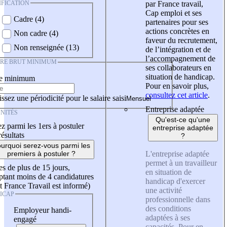
IFICATION
par France travail,
Cap emploi et ses
Cadre (4)
partenaires pour ses
actions concrètes en
Non cadre (4)
faveur du recrutement,
Non renseignée (13)
de l’intégration et de
l’accompagnement de
IRE BRUT MINIMUM
ses collaborateurs en
situation de handicap.
re minimum
Pour en savoir plus,
consultez cet article
.
ssez une périodicité pour le salaire saisi
Entreprise adaptée
NITÉS
Qu'est-ce qu'une
z parmi les 1ers à postuler
entreprise adaptée
résultats
?
urquoi serez-vous parmi les
L'entreprise adaptée
premiers à postuler ?
permet à un travailleur
es de plus de 15 jours,
en situation de
tant moins de 4 candidatures
handicap d'exercer
t France Travail est informé)
une activité
ICAP
professionnelle dans
des conditions
Employeur handi-
adaptées à ses
engagé
capacités. Pour en