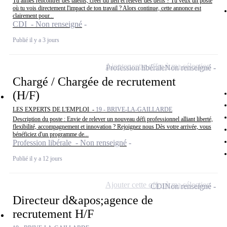
Tu aimes rencontrer des talents, créer du lien et relever des défis ? Tu veux un poste
où tu vois directement l'impact de ton travail ? Alors continue, cette annonce est
clairement pour...
CDI - Non renseigné
Publié il y a 3 jours
Ajouter cette offre à ma sélection
Profession libérale
Non renseigné
Chargé / Chargée de recrutement
(H/F)
LES EXPERTS DE L'EMPLOI -
19 - BRIVE-LA-GAILLARDE
Description du poste : Envie de relever un nouveau défi professionnel alliant liberté,
flexibilité, accompagnement et innovation ? Rejoignez nous Dès votre arrivée, vous
bénéficiez d'un programme de...
Profession libérale - Non renseigné
Publié il y a 12 jours
Ajouter cette offre à ma sélection
CDI
Non renseigné
Directeur d&apos;agence de
recrutement H/F