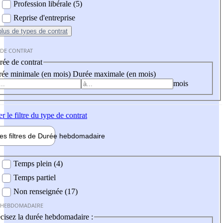
Profession libérale (5)
Reprise d'entreprise
plus
de types de contrat
 DE CONTRAT
ée de contrat
ée minimale (en mois)
Durée maximale (en mois)
mois
er
le filtre du type de contrat
les filtres de
Durée hebdo
madaire
 hebdomadaire
Temps plein (4)
Temps partiel
Non renseignée (17)
 HEBDOMADAIRE
cisez la durée hebdomadaire :