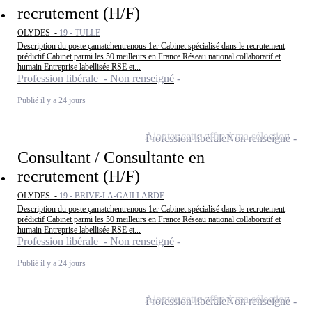
recrutement (H/F)
OLYDES -
19 - TULLE
Description du poste çamatchentrenous 1er Cabinet spécialisé dans le recrutement
prédictif Cabinet parmi les 50 meilleurs en France Réseau national collaboratif et
humain Entreprise labellisée RSE et...
Profession libérale - Non renseigné
Publié il y a 24 jours
Ajouter cette offre à ma sélection
Profession libérale
Non renseigné
Consultant / Consultante en
recrutement (H/F)
OLYDES -
19 - BRIVE-LA-GAILLARDE
Description du poste çamatchentrenous 1er Cabinet spécialisé dans le recrutement
prédictif Cabinet parmi les 50 meilleurs en France Réseau national collaboratif et
humain Entreprise labellisée RSE et...
Profession libérale - Non renseigné
Publié il y a 24 jours
Ajouter cette offre à ma sélection
Profession libérale
Non renseigné