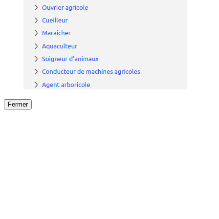
Fermer
Fermer
le détail de l'offre
/
Offre
sur
Offre précéden