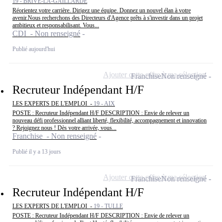
19 - BRIVE-LA-GAILLARDE
Réorientez votre carrière. Dirigez une équipe. Donnez un nouvel élan à votre
avenir.Nous recherchons des Directeurs d'Agence prêts à s'investir dans un projet
ambitieux et responsabilisant. Vous...
CDI - Non renseigné
Publié aujourd'hui
Ajouter cette offre à ma sélection
Franchise
Non renseigné
Recruteur Indépendant H/F
LES EXPERTS DE L'EMPLOI -
19 - AIX
POSTE : Recruteur Indépendant H/F DESCRIPTION : Envie de relever un
nouveau défi professionnel alliant liberté, flexibilité, accompagnement et innovation
? Rejoignez nous ! Dès votre arrivée, vous...
Franchise - Non renseigné
Publié il y a 13 jours
Ajouter cette offre à ma sélection
Franchise
Non renseigné
Recruteur Indépendant H/F
LES EXPERTS DE L'EMPLOI -
19 - TULLE
POSTE : Recruteur Indépendant H/F DESCRIPTION : Envie de relever un