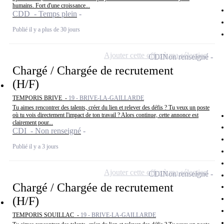
humains. Fort d'une croissance...
CDD - Temps plein
Publié il y a plus de 30 jours
Ajouter cette offre à ma sélection
CDI
Non renseigné
Chargé / Chargée de recrutement
(H/F)
TEMPORIS BRIVE -
19 - BRIVE-LA-GAILLARDE
Tu aimes rencontrer des talents, créer du lien et relever des défis ? Tu veux un poste
où tu vois directement l'impact de ton travail ? Alors continue, cette annonce est
clairement pour...
CDI - Non renseigné
Publié il y a 3 jours
Ajouter cette offre à ma sélection
CDI
Non renseigné
Chargé / Chargée de recrutement
(H/F)
TEMPORIS SOUILLAC -
19 - BRIVE-LA-GAILLARDE