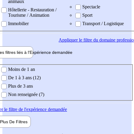
animaux
Spectacle
Hôtellerie - Restauration /
Tourisme / Animation
Sport
Immobilier
Transport / Logistique
Appliquer
le filtre du domaine professi
es filtres liés à l'
Expérience
demandée
ience demandée
Moins de 1 an
De 1 à 3 ans (12)
Plus de 3 ans
Non renseignée (7)
er
le filtre de l'expérience demandée
Plus De
Filtres