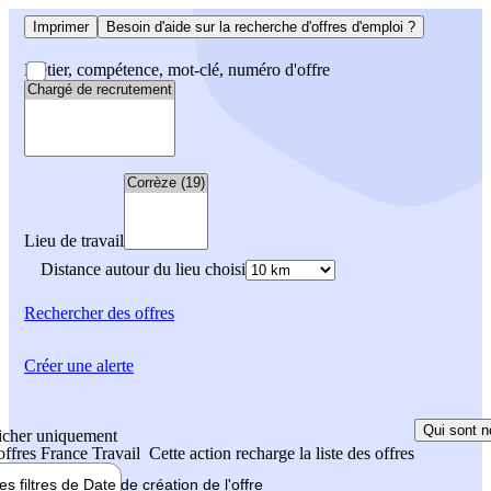
Imprimer
Besoin d'aide sur la recherche d'offres d'emploi ?
Métier, compétence, mot-clé, numéro d'offre
Lieu de travail
Distance autour du lieu choisi
Rechercher
des offres
Créer une alerte
Qui sont n
icher uniquement
 offres France Travail
Cette action recharge la liste des offres
les filtres de
Date de création
de l'offre