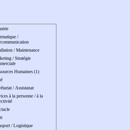
strie
rmatique /
écommunication
allation / Maintenance
eting / Stratégie
merciale
sources Humaines (1)
té
étariat / Assistanat
ices à la personne / à la
ectivité
ctacle
rt
sport / Logistique