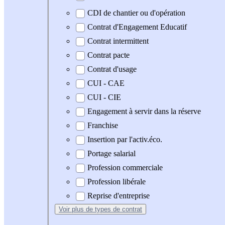
CDI de chantier ou d'opération
Contrat d'Engagement Educatif
Contrat intermittent
Contrat pacte
Contrat d'usage
CUI - CAE
CUI - CIE
Engagement à servir dans la réserve
Franchise
Insertion par l'activ.éco.
Portage salarial
Profession commerciale
Profession libérale
Reprise d'entreprise
Voir plus
de types de contrat