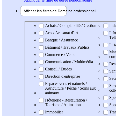
Appliquer
le filtre de durée hebdomadaire
Afficher les filtres de
Domaine pro
fessionnel
Domaine professionel
Achats / Comptabilité / Gestion
Indu
Arts / Artisanat d'art
Info
Tél
Banque / Assurance
Inst
Bâtiment / Travaux Publics
Mark
Commerce / Vente
com
Communication / Multimédia
Res
Conseil / Etudes
San
Direction d'entreprise
Secr
Espaces verts et naturels /
Serv
Agriculture / Pêche / Soins aux
coll
animaux
Spe
Hôtellerie - Restauration /
Tourisme / Animation
Spo
Immobilier
Tran