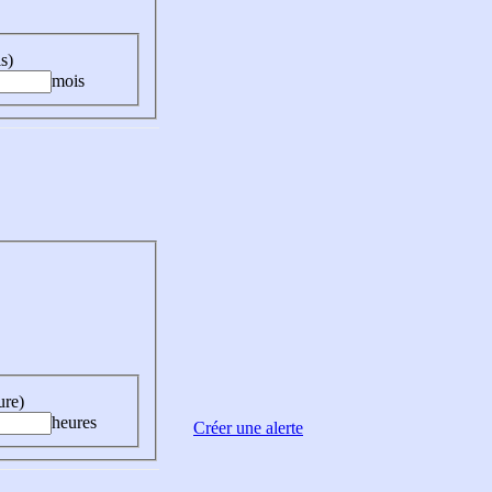
s)
mois
ure)
heures
Créer une alerte