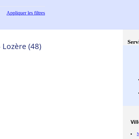
Appliquer
les filtres
Serv
 Lozère (48)
Vil
N