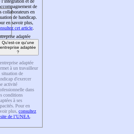
 l’intégration et de
’accompagnement de
s collaborateurs en
tuation de handicap.
ur en savoir plus,
nsultez cet article
.
treprise adaptée
Qu'est-ce qu'une
entreprise adaptée
?
entreprise adaptée
rmet à un travailleur
 situation de
ndicap d'exercer
e activité
ofessionnelle dans
s conditions
aptées à ses
pacités. Pour en
voir plus,
consultez
 site de l’UNEA
.