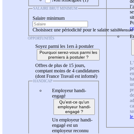
de
l
SALAIRE BRUT MINIMUM
se
si
Salaire minimum
Po
co
Choisissez une périodicité pour le salaire saisi
En
OPPORTUNITÉS
Soyez parmi les 1ers à postuler
Pourquoi serez-vous parmi les
premiers à postuler ?
L'
Offres de plus de 15 jours,
pe
comptant moins de 4 candidatures
en
(dont France Travail est informé)
ha
HANDICAP
un
pr
Employeur handi-
de
engagé
ad
Qu'est-ce qu'un
ca
employeur handi-
sa
engagé ?
le
Un employeur handi-
engagé est un
employeur reconnu