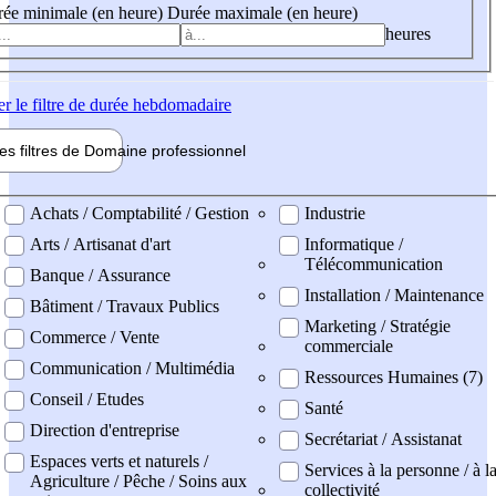
ée minimale (en heure)
Durée maximale (en heure)
heures
er
le filtre de durée hebdomadaire
les filtres de
Domaine pro
fessionnel
ne professionel
Achats / Comptabilité / Gestion
Industrie
Arts / Artisanat d'art
Informatique /
Télécommunication
Banque / Assurance
Installation / Maintenance
Bâtiment / Travaux Publics
Marketing / Stratégie
Commerce / Vente
commerciale
Communication / Multimédia
Ressources Humaines (7)
Conseil / Etudes
Santé
Direction d'entreprise
Secrétariat / Assistanat
Espaces verts et naturels /
Services à la personne / à l
Agriculture / Pêche / Soins aux
collectivité