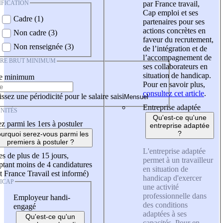
IFICATION
par France travail,
Cap emploi et ses
Cadre (1)
partenaires pour ses
actions concrètes en
Non cadre (3)
faveur du recrutement,
Non renseignée (3)
de l’intégration et de
l’accompagnement de
IRE BRUT MINIMUM
ses collaborateurs en
situation de handicap.
re minimum
Pour en savoir plus,
consultez cet article
.
ssez une périodicité pour le salaire saisi
Entreprise adaptée
NITÉS
Qu'est-ce qu'une
z parmi les 1ers à postuler
entreprise adaptée
?
urquoi serez-vous parmi les
premiers à postuler ?
L'entreprise adaptée
es de plus de 15 jours,
permet à un travailleur
tant moins de 4 candidatures
en situation de
t France Travail est informé)
handicap d'exercer
ICAP
une activité
professionnelle dans
Employeur handi-
des conditions
engagé
adaptées à ses
Qu'est-ce qu'un
capacités. Pour en