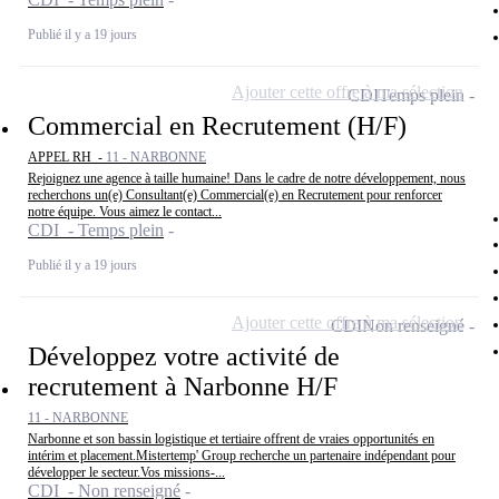
Publié il y a 19 jours
Ajouter cette offre à ma sélection
CDI
Temps plein
Commercial en Recrutement (H/F)
APPEL RH -
11 - NARBONNE
Rejoignez une agence à taille humaine! Dans le cadre de notre développement, nous
recherchons un(e) Consultant(e) Commercial(e) en Recrutement pour renforcer
notre équipe. Vous aimez le contact...
CDI - Temps plein
Publié il y a 19 jours
Ajouter cette offre à ma sélection
CDI
Non renseigné
Développez votre activité de
recrutement à Narbonne H/F
11 - NARBONNE
Narbonne et son bassin logistique et tertiaire offrent de vraies opportunités en
intérim et placement.Mistertemp' Group recherche un partenaire indépendant pour
développer le secteur.Vos missions-...
CDI - Non renseigné