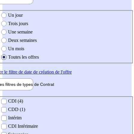
e création de l'offre
Un jour
Trois jours
Une semaine
Deux semaines
Un mois
Toutes les offres
er
le filtre de date de création de l'offre
les filtres de types de
Contrat
de contrat
CDI (4)
CDD (1)
Intérim
CDI Intérimaire