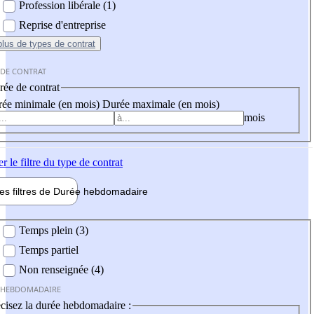
Profession libérale (1)
Reprise d'entreprise
plus
de types de contrat
 DE CONTRAT
ée de contrat
ée minimale (en mois)
Durée maximale (en mois)
mois
er
le filtre du type de contrat
les filtres de
Durée hebdo
madaire
 hebdomadaire
Temps plein (3)
Temps partiel
Non renseignée (4)
 HEBDOMADAIRE
cisez la durée hebdomadaire :