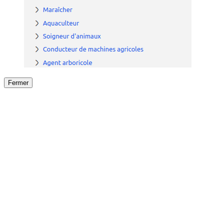
Fermer
Fermer
le détail de l'offre
/
Offre
sur
Offre précéden