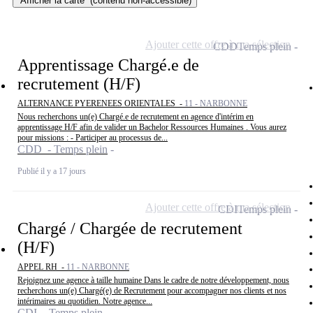
Afficher la carte
(contenu non-accessible)
Ajouter cette offre à ma sélection
CDD
Temps plein
Apprentissage Chargé.e de
recrutement (H/F)
ALTERNANCE PYERENEES ORIENTALES -
11 - NARBONNE
Nous recherchons un(e) Chargé.e de recrutement en agence d'intérim en
apprentissage H/F afin de valider un Bachelor Ressources Humaines . Vous aurez
pour missions : - Participer au processus de...
CDD - Temps plein
Publié il y a 17 jours
Ajouter cette offre à ma sélection
CDI
Temps plein
Chargé / Chargée de recrutement
(H/F)
APPEL RH -
11 - NARBONNE
Rejoignez une agence à taille humaine Dans le cadre de notre développement, nous
recherchons un(e) Chargé(e) de Recrutement pour accompagner nos clients et nos
intérimaires au quotidien. Notre agence...
CDI - Temps plein