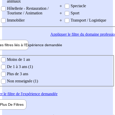
animaux
Spectacle
Hôtellerie - Restauration /
Tourisme / Animation
Sport
Immobilier
Transport / Logistique
Appliquer
le filtre du domaine professi
es filtres liés à l'
Expérience
demandée
ience demandée
Moins de 1 an
De 1 à 3 ans (1)
Plus de 3 ans
Non renseignée (1)
er
le filtre de l'expérience demandée
Plus De
Filtres