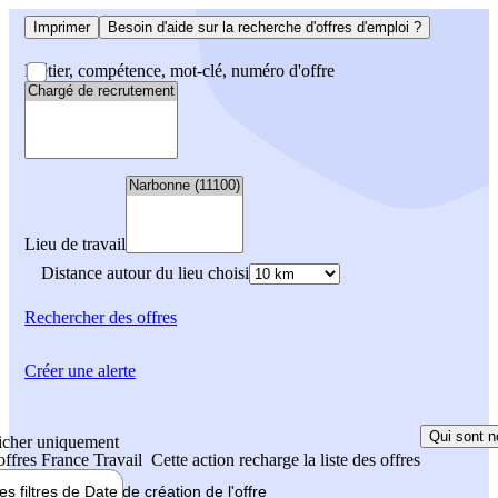
Imprimer
Besoin d'aide sur la recherche d'offres d'emploi ?
Métier, compétence, mot-clé, numéro d'offre
Lieu de travail
Distance autour du lieu choisi
Rechercher
des offres
Créer une alerte
Qui sont n
icher uniquement
 offres France Travail
Cette action recharge la liste des offres
les filtres de
Date de création
de l'offre