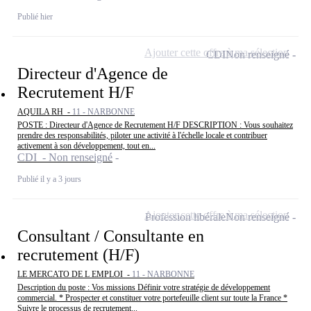
Publié hier
Ajouter cette offre à ma sélection
CDI
Non renseigné
Directeur d'Agence de
Recrutement H/F
AQUILA RH -
11 - NARBONNE
POSTE : Directeur d'Agence de Recrutement H/F DESCRIPTION : Vous souhaitez
prendre des responsabilités, piloter une activité à l'échelle locale et contribuer
activement à son développement, tout en...
CDI - Non renseigné
Publié il y a 3 jours
Ajouter cette offre à ma sélection
Profession libérale
Non renseigné
Consultant / Consultante en
recrutement (H/F)
LE MERCATO DE L EMPLOI -
11 - NARBONNE
Description du poste : Vos missions Définir votre stratégie de développement
commercial. * Prospecter et constituer votre portefeuille client sur toute la France *
Suivre le processus de recrutement...