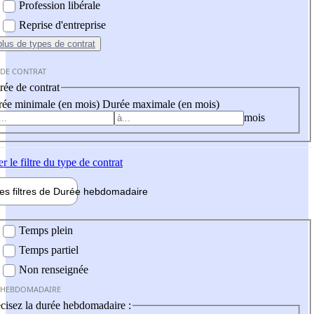
Profession libérale
Reprise d'entreprise
plus
de types de contrat
 DE CONTRAT
ée de contrat
ée minimale (en mois)
Durée maximale (en mois)
mois
er
le filtre du type de contrat
les filtres de
Durée hebdo
madaire
 hebdomadaire
Temps plein
Temps partiel
Non renseignée
 HEBDOMADAIRE
cisez la durée hebdomadaire :