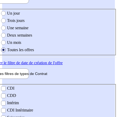
e création de l'offre
Un jour
Trois jours
Une semaine
Deux semaines
Un mois
Toutes les offres
er
le filtre de date de création de l'offre
les filtres de types de
Contrat
de contrat
CDI
CDD
Intérim
CDI Intérimaire