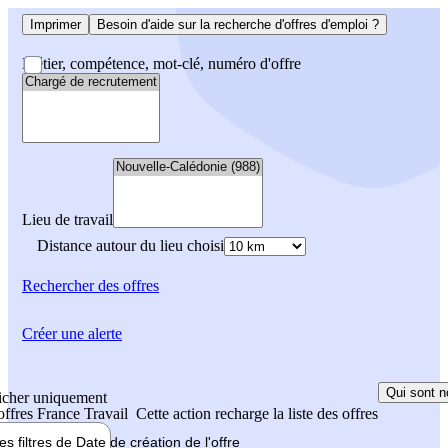
Imprimer
Besoin d'aide sur la recherche d'offres d'emploi ?
Métier, compétence, mot-clé, numéro d'offre
Lieu de travail
Distance autour du lieu choisi
Rechercher
des offres
Créer une alerte
Qui sont n
icher uniquement
 offres France Travail
Cette action recharge la liste des offres
les filtres de
Date de création
de l'offre