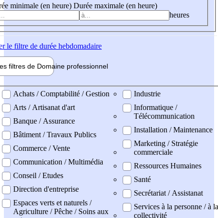
ée minimale (en heure)
Durée maximale (en heure)
heures
er
le filtre de durée hebdomadaire
les filtres de
Domaine pro
fessionnel
ne professionel
Achats / Comptabilité / Gestion
Industrie
Arts / Artisanat d'art
Informatique /
Télécommunication
Banque / Assurance
Installation / Maintenance
Bâtiment / Travaux Publics
Marketing / Stratégie
Commerce / Vente
commerciale
Communication / Multimédia
Ressources Humaines
Conseil / Etudes
Santé
Direction d'entreprise
Secrétariat / Assistanat
Espaces verts et naturels /
Services à la personne / à l
Agriculture / Pêche / Soins aux
collectivité