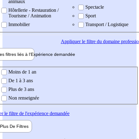
animaux
Spectacle
Hôtellerie - Restauration /
Tourisme / Animation
Sport
Immobilier
Transport / Logistique
Appliquer
le filtre du domaine professi
es filtres liés à l'
Expérience
demandée
ience demandée
Moins de 1 an
De 1 à 3 ans
Plus de 3 ans
Non renseignée
er
le filtre de l'expérience demandée
Plus De
Filtres