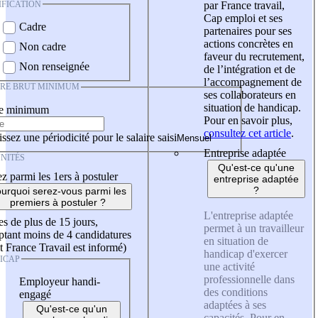
IFICATION
par France travail,
Cap emploi et ses
Cadre
partenaires pour ses
actions concrètes en
Non cadre
faveur du recrutement,
Non renseignée
de l’intégration et de
l’accompagnement de
IRE BRUT MINIMUM
ses collaborateurs en
situation de handicap.
re minimum
Pour en savoir plus,
consultez cet article
.
ssez une périodicité pour le salaire saisi
Entreprise adaptée
NITÉS
Qu'est-ce qu'une
z parmi les 1ers à postuler
entreprise adaptée
?
urquoi serez-vous parmi les
premiers à postuler ?
L'entreprise adaptée
es de plus de 15 jours,
permet à un travailleur
tant moins de 4 candidatures
en situation de
t France Travail est informé)
handicap d'exercer
ICAP
une activité
professionnelle dans
Employeur handi-
des conditions
engagé
adaptées à ses
Qu'est-ce qu'un
capacités. Pour en