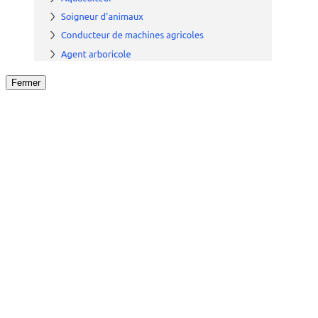
Fermer
Fermer
le détail de l'offre
/
Offre
sur
Offre précéden