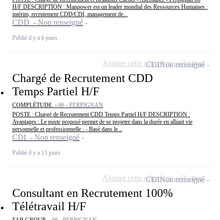
H/F DESCRIPTION : Manpower est un leader mondial des Ressources Humaines :
intérim, recrutement CDD/CDI, management de...
CDD - Non renseigné
Publié il y a 6 jours
Ajouter cette offre à ma sélection
CDI
Non renseigné
Chargé de Recrutement CDD
Temps Partiel H/F
COMPLÉTUDE -
66 - PERPIGNAN
POSTE : Chargé de Recrutement CDD Temps Partiel H/F DESCRIPTION :
Avantages : Le poste proposé permet de se projeter dans la durée en alliant vie
personnelle et professionnelle : - Basé dans le...
CDI - Non renseigné
Publié il y a 13 jours
Ajouter cette offre à ma sélection
CDI
Non renseigné
Consultant en Recrutement 100%
Télétravail H/F
FAB GROUP -
66 - PERPIGNAN