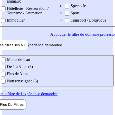
animaux
Spectacle
Hôtellerie - Restauration /
Tourisme / Animation
Sport
Immobilier
Transport / Logistique
Appliquer
le filtre du domaine professi
es filtres liés à l'
Expérience
demandée
ience demandée
Moins de 1 an
De 1 à 3 ans (3)
Plus de 3 ans
Non renseignée (5)
er
le filtre de l'expérience demandée
Plus De
Filtres