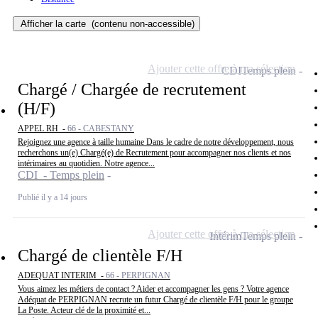
Afficher la carte
(contenu non-accessible)
Ajouter cette offre à ma sélection
CDI
Temps plein
Chargé / Chargée de recrutement
(H/F)
APPEL RH -
66 - CABESTANY
Rejoignez une agence à taille humaine Dans le cadre de notre développement, nous
recherchons un(e) Chargé(e) de Recrutement pour accompagner nos clients et nos
intérimaires au quotidien. Notre agence...
CDI - Temps plein
Publié il y a 14 jours
Ajouter cette offre à ma sélection
Intérim
Temps plein
Chargé de clientèle F/H
ADEQUAT INTERIM -
66 - PERPIGNAN
Vous aimez les métiers de contact ? Aider et accompagner les gens ? Votre agence
Adéquat de PERPIGNAN recrute un futur Chargé de clientèle F/H pour le groupe
La Poste. Acteur clé de la proximité et...