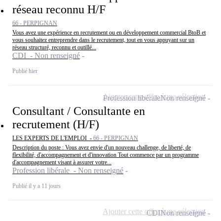
réseau reconnu H/F
66 - PERPIGNAN
Vous avez une expérience en recrutement ou en développement commercial BtoB et
vous souhaitez entreprendre dans le recrutement, tout en vous appuyant sur un
réseau structuré, reconnu et outillé...
CDI - Non renseigné
Publié hier
Ajouter cette offre à ma sélection
Profession libérale
Non renseigné
Consultant / Consultante en
recrutement (H/F)
LES EXPERTS DE L'EMPLOI -
66 - PERPIGNAN
Description du poste : Vous avez envie d'un nouveau challenge, de liberté, de
flexibilité, d'accompagnement et d'innovation Tout commence par un programme
d'accompagnement visant à assurer votre...
Profession libérale - Non renseigné
Publié il y a 11 jours
Ajouter cette offre à ma sélection
CDI
Non renseigné