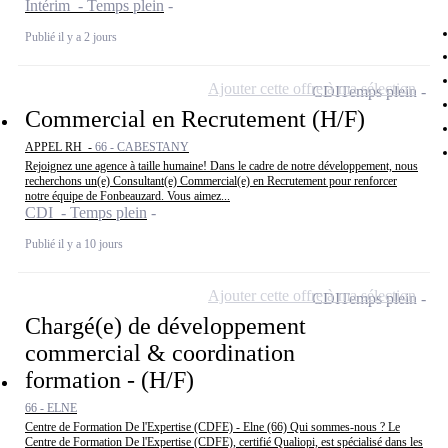
Intérim - Temps plein
Publié il y a 2 jours
Ajouter cette offre à ma sélection
CDI
Temps plein
Commercial en Recrutement (H/F)
APPEL RH -
66 - CABESTANY
Rejoignez une agence à taille humaine! Dans le cadre de notre développement, nous
recherchons un(e) Consultant(e) Commercial(e) en Recrutement pour renforcer
notre équipe de Fonbeauzard. Vous aimez...
CDI - Temps plein
Publié il y a 10 jours
Ajouter cette offre à ma sélection
CDI
Temps plein
Chargé(e) de développement
commercial & coordination
formation - (H/F)
66 - ELNE
Centre de Formation De l'Expertise (CDFE) - Elne (66) Qui sommes-nous ? Le
Centre de Formation De l'Expertise (CDFE), certifié Qualiopi, est spécialisé dans les