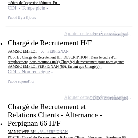
métiers de l'expertise bâtiment. En...
CDI - Temps plein
Publié il y a 8 jours
Ajouter cette offre à ma sélection
CDI
Non renseigné
Chargé de Recrutement H/F
SAMSIC EMPLOI -
66 - PERPIGNAN
POSTE : Chargé de Recrutement H/F DESCRIPTION : Dans le cadre d'un
remplacement, nous recrutons un(e) Chargé(e) de recrutement pour notre agence
SAMSIC EMPLOI PERPIGNAN (66). En tant que Chargé(e)...
CDI - Non renseigné
Publié aujourd'hui
Ajouter cette offre à ma sélection
CDD
Non renseigné
Chargé de Recrutement et
Relations Clients - Alternance -
Perpignan 66 H/F
MANPOWER RH -
66 - PERPIGNAN
POSTE : Chargé de Recrutement et Relations Clients - Alternance - Perpignan 66