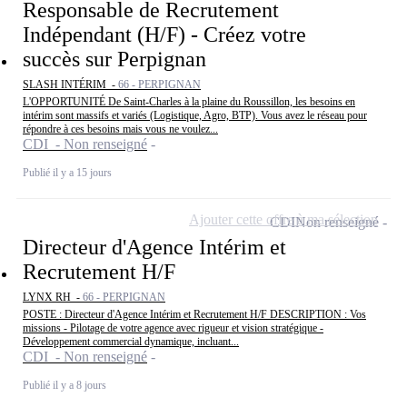
Responsable de Recrutement
Indépendant (H/F) - Créez votre
succès sur Perpignan
SLASH INTÉRIM -
66 - PERPIGNAN
L'OPPORTUNITÉ De Saint-Charles à la plaine du Roussillon, les besoins en
intérim sont massifs et variés (Logistique, Agro, BTP). Vous avez le réseau pour
répondre à ces besoins mais vous ne voulez...
CDI - Non renseigné
Publié il y a 15 jours
Ajouter cette offre à ma sélection
CDI
Non renseigné
Directeur d'Agence Intérim et
Recrutement H/F
LYNX RH -
66 - PERPIGNAN
POSTE : Directeur d'Agence Intérim et Recrutement H/F DESCRIPTION : Vos
missions - Pilotage de votre agence avec rigueur et vision stratégique -
Développement commercial dynamique, incluant...
CDI - Non renseigné
Publié il y a 8 jours