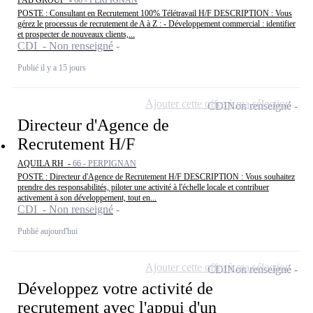
POSTE : Consultant en Recrutement 100% Télétravail H/F DESCRIPTION : Vous
gérez le processus de recrutement de A à Z : - Développement commercial : identifier
et prospecter de nouveaux clients,...
CDI - Non renseigné
Publié il y a 15 jours
Ajouter cette offre à ma sélection
CDI
Non renseigné
Directeur d'Agence de
Recrutement H/F
AQUILA RH -
66 - PERPIGNAN
POSTE : Directeur d'Agence de Recrutement H/F DESCRIPTION : Vous souhaitez
prendre des responsabilités, piloter une activité à l'échelle locale et contribuer
activement à son développement, tout en...
CDI - Non renseigné
Publié aujourd'hui
Ajouter cette offre à ma sélection
CDI
Non renseigné
Développez votre activité de
recrutement avec l'appui d'un