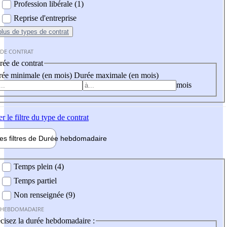
Profession libérale (1)
Reprise d'entreprise
plus
de types de contrat
 DE CONTRAT
ée de contrat
ée minimale (en mois)
Durée maximale (en mois)
mois
er
le filtre du type de contrat
les filtres de
Durée hebdo
madaire
 hebdomadaire
Temps plein (4)
Temps partiel
Non renseignée (9)
 HEBDOMADAIRE
cisez la durée hebdomadaire :