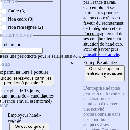
IFICATION
par France travail,
Cap emploi et ses
Cadre (3)
partenaires pour ses
actions concrètes en
Non cadre (8)
faveur du recrutement,
Non renseignée (2)
de l’intégration et de
l’accompagnement de
IRE BRUT MINIMUM
ses collaborateurs en
situation de handicap.
re minimum
Pour en savoir plus,
consultez cet article
.
ssez une périodicité pour le salaire saisi
Entreprise adaptée
NITÉS
Qu'est-ce qu'une
z parmi les 1ers à postuler
entreprise adaptée
?
urquoi serez-vous parmi les
premiers à postuler ?
L'entreprise adaptée
es de plus de 15 jours,
permet à un travailleur
tant moins de 4 candidatures
en situation de
t France Travail est informé)
handicap d'exercer
ICAP
une activité
professionnelle dans
Employeur handi-
des conditions
engagé
adaptées à ses
Qu'est-ce qu'un
capacités. Pour en