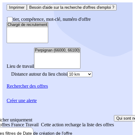
Imprimer
Besoin d'aide sur la recherche d'offres d'emploi ?
Métier, compétence, mot-clé, numéro d'offre
Lieu de travail
Distance autour du lieu choisi
Rechercher
des offres
Créer une alerte
Qui sont n
icher uniquement
 offres France Travail
Cette action recharge la liste des offres
les filtres de
Date de création
de l'offre