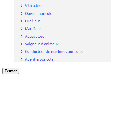
Fermer
Fermer
le détail de l'offre
/
Offre
sur
Offre précéden