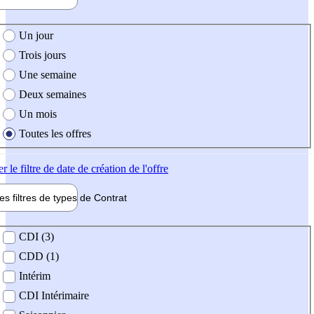
e création de l'offre
Un jour
Trois jours
Une semaine
Deux semaines
Un mois
Toutes les offres
er
le filtre de date de création de l'offre
les filtres de types de
Contrat
de contrat
CDI (3)
CDD (1)
Intérim
CDI Intérimaire