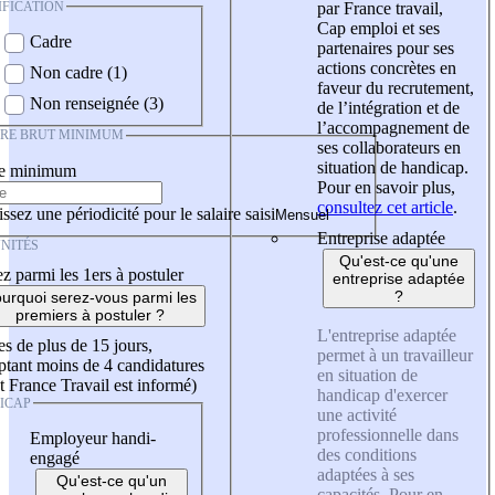
IFICATION
par France travail,
Cap emploi et ses
Cadre
partenaires pour ses
actions concrètes en
Non cadre (1)
faveur du recrutement,
Non renseignée (3)
de l’intégration et de
l’accompagnement de
IRE BRUT MINIMUM
ses collaborateurs en
situation de handicap.
re minimum
Pour en savoir plus,
consultez cet article
.
ssez une périodicité pour le salaire saisi
Entreprise adaptée
NITÉS
Qu'est-ce qu'une
z parmi les 1ers à postuler
entreprise adaptée
?
urquoi serez-vous parmi les
premiers à postuler ?
L'entreprise adaptée
es de plus de 15 jours,
permet à un travailleur
tant moins de 4 candidatures
en situation de
t France Travail est informé)
handicap d'exercer
ICAP
une activité
professionnelle dans
Employeur handi-
des conditions
engagé
adaptées à ses
Qu'est-ce qu'un
capacités. Pour en