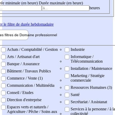
ée minimale (en heure)
Durée maximale (en heure)
heures
er
le filtre de durée hebdomadaire
les filtres de
Domaine pro
fessionnel
ne professionel
Achats / Comptabilité / Gestion
Industrie
Arts / Artisanat d'art
Informatique /
Télécommunication
Banque / Assurance
Installation / Maintenance
Bâtiment / Travaux Publics
Marketing / Stratégie
Commerce / Vente (1)
commerciale
Communication / Multimédia
Ressources Humaines (3)
Conseil / Etudes
Santé
Direction d'entreprise
Secrétariat / Assistanat
Espaces verts et naturels /
Services à la personne / à l
Agriculture / Pêche / Soins aux
collectivité