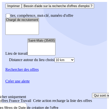
Imprimer
Besoin d'aide sur la recherche d'offres d'emploi ?
Métier, compétence, mot-clé, numéro d'offre
Lieu de travail
Distance autour du lieu choisi
Rechercher
des offres
Créer une alerte
Qui sont n
icher uniquement
 offres France Travail
Cette action recharge la liste des offres
les filtres de
Date de création
de l'offre