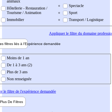
animaux
Spectacle
Hôtellerie - Restauration /
Tourisme / Animation
Sport
Immobilier
Transport / Logistique
Appliquer
le filtre du domaine professi
es filtres liés à l'
Expérience
demandée
ience demandée
Moins de 1 an
De 1 à 3 ans (2)
Plus de 3 ans
Non renseignée
er
le filtre de l'expérience demandée
Plus De
Filtres