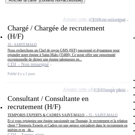
Afficher la carte
(contenu non-accessible)
Ajouter cette offre à ma sélection
CDI
Non renseigné
Chargé / Chargée de recrutement
(H/F)
35 - SAINT-MALO
Nous recherchons un Chef de rayon GMS (H/F) passionné et dynamique pour
rejoindre notre équipe à Saint-Malo (35400). Ce poste offre une opportunité
exceptionnelle de diriger une équipe talentueuse en...
CDI - Non renseigné
Publié il y a 2 jours
Ajouter cette offre à ma sélection
CDI
Temps plein
Consultant / Consultante en
recrutement (H/F)
TEMPORIS EXPERTS & CADRES SAINT-MALO -
35 - SAINT-MALO
Et si vous rejoigniez une équipe passionnée par l'humain, le recrutement et la relation
client ? Temporis Experts et Cadres est une agence spécialisée dans le recrutement en
intérim et en , de...
CDI - Temps plein