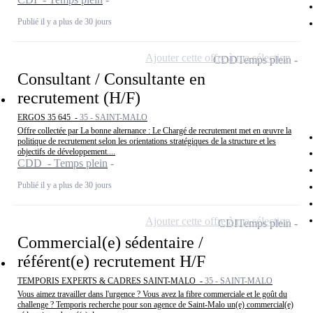
Publié il y a plus de 30 jours
Ajouter cette offre à ma sélection
CDD
Temps plein
Consultant / Consultante en
recrutement (H/F)
ERGOS 35 645 -
35 - SAINT-MALO
Offre collectée par La bonne alternance : Le Chargé de recrutement met en œuvre la
politique de recrutement selon les orientations stratégiques de la structure et les
objectifs de développement....
CDD - Temps plein
Publié il y a plus de 30 jours
Ajouter cette offre à ma sélection
CDI
Temps plein
Commercial(e) sédentaire /
référent(e) recrutement H/F
TEMPORIS EXPERTS & CADRES SAINT-MALO -
35 - SAINT-MALO
Vous aimez travailler dans l'urgence ? Vous avez la fibre commerciale et le goût du
challenge ? Temporis recherche pour son agence de Saint-Malo un(e) commercial(e)