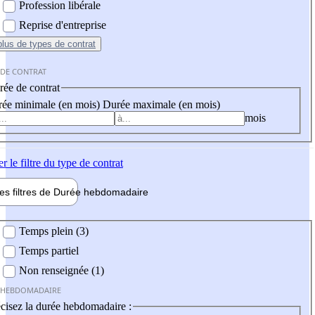
Profession libérale
Reprise d'entreprise
plus
de types de contrat
 DE CONTRAT
ée de contrat
ée minimale (en mois)
Durée maximale (en mois)
mois
er
le filtre du type de contrat
les filtres de
Durée hebdo
madaire
 hebdomadaire
Temps plein (3)
Temps partiel
Non renseignée (1)
 HEBDOMADAIRE
cisez la durée hebdomadaire :