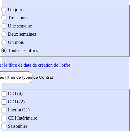
e création de l'offre
Un jour
Trois jours
Une semaine
Deux semaines
Un mois
Toutes les offres
er
le filtre de date de création de l'offre
les filtres de types de
Contrat
de contrat
CDI (4)
CDD (2)
Intérim (11)
CDI Intérimaire
Saisonnier