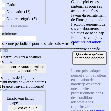
Cap emploi et ses
Cadre
partenaires pour ses
actions concrètes en
Non cadre (12)
faveur du recrutement,
Non renseignée (5)
de l’intégration et de
l’accompagnement de
IRE BRUT MINIMUM
ses collaborateurs en
situation de handicap.
re minimum
Pour en savoir plus,
consultez cet article
.
ssez une périodicité pour le salaire saisi
Entreprise adaptée
NITÉS
Qu'est-ce qu'une
z parmi les 1ers à postuler
entreprise adaptée
résultats
?
urquoi serez-vous parmi les
L'entreprise adaptée
premiers à postuler ?
permet à un travailleur
es de plus de 15 jours,
en situation de
tant moins de 4 candidatures
handicap d'exercer
t France Travail est informé)
une activité
ICAP
professionnelle dans
des conditions
Employeur handi-
adaptées à ses
engagé
capacités. Pour en
Qu'est-ce qu'un
savoir plus,
consultez