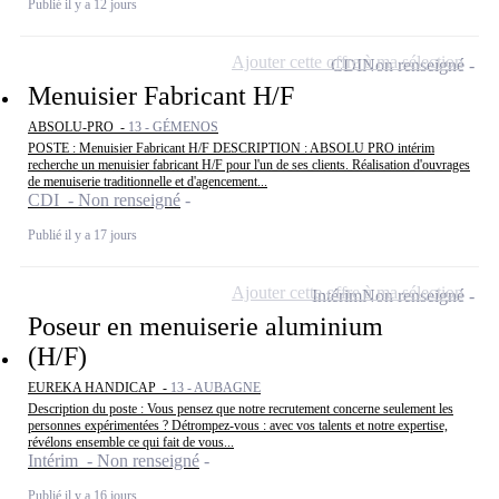
Publié il y a 12 jours
Ajouter cette offre à ma sélection
CDI
Non renseigné
Menuisier Fabricant H/F
ABSOLU-PRO -
13 - GÉMENOS
POSTE : Menuisier Fabricant H/F DESCRIPTION : ABSOLU PRO intérim
recherche un menuisier fabricant H/F pour l'un de ses clients. Réalisation d'ouvrages
de menuiserie traditionnelle et d'agencement...
CDI - Non renseigné
Publié il y a 17 jours
Ajouter cette offre à ma sélection
Intérim
Non renseigné
Poseur en menuiserie aluminium
(H/F)
EUREKA HANDICAP -
13 - AUBAGNE
Description du poste : Vous pensez que notre recrutement concerne seulement les
personnes expérimentées ? Détrompez-vous : avec vos talents et notre expertise,
révélons ensemble ce qui fait de vous...
Intérim - Non renseigné
Publié il y a 16 jours