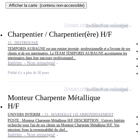
Afficher la carte
(contenu non-accessible)
Ajouter cette offre à ma sélection
Intérim
Non renseigné
Charpentier / Charpentier(ère) H/F
13 - DESTROUSSE
TEMPORIS AUBAGNE est une equipe investie, professionnelle et a l'ecoute de ses
clients et de ses interimaires. La TEAM TEMPORIS AUBAGNE accompagne les
interimaires dans leur parcours professionnel...
Intérim - Non renseigné
Publié il y a plus de 30 jours
Ajouter cette offre à ma sélection
Intérim
Non renseigné
Monteur Charpente Métallique
H/F
UNIVERS INTERIM -
13 - MARSEILLE 11E ARRONDISSEMENT
POSTE : Monteur Charpente Métallique H/F DESCRIPTION : Univers Intérim
recherche pour l'un de ses clients un Monteur Charpente Métallique H/F. Vos
missions Sous la responsabilité du chef...
Intérim - Non renseigné