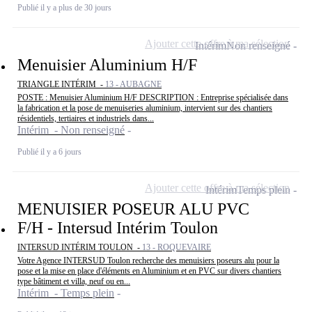
Publié il y a plus de 30 jours
Ajouter cette offre à ma sélection
Intérim
Non renseigné
Menuisier Aluminium H/F
TRIANGLE INTÉRIM -
13 - AUBAGNE
POSTE : Menuisier Aluminium H/F DESCRIPTION : Entreprise spécialisée dans
la fabrication et la pose de menuiseries aluminium, intervient sur des chantiers
résidentiels, tertiaires et industriels dans...
Intérim - Non renseigné
Publié il y a 6 jours
Ajouter cette offre à ma sélection
Intérim
Temps plein
MENUISIER POSEUR ALU PVC
F/H - Intersud Intérim Toulon
INTERSUD INTÉRIM TOULON -
13 - ROQUEVAIRE
Votre Agence INTERSUD Toulon recherche des menuisiers poseurs alu pour la
pose et la mise en place d'éléments en Aluminium et en PVC sur divers chantiers
type bâtiment et villa, neuf ou en...
Intérim - Temps plein