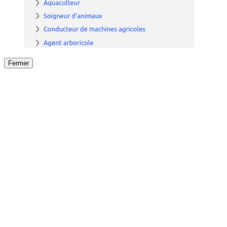
Fermer
Fermer
le détail de l'offre
/
Offre
sur
Offre précéden