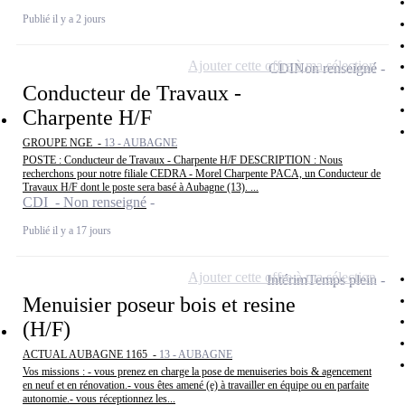
Publié il y a 2 jours
Ajouter cette offre à ma sélection
CDI
Non renseigné
Conducteur de Travaux -
Charpente H/F
GROUPE NGE -
13 - AUBAGNE
POSTE : Conducteur de Travaux - Charpente H/F DESCRIPTION : Nous
recherchons pour notre filiale CEDRA - Morel Charpente PACA, un Conducteur de
Travaux H/F dont le poste sera basé à Aubagne (13). ...
CDI - Non renseigné
Publié il y a 17 jours
Ajouter cette offre à ma sélection
Intérim
Temps plein
Menuisier poseur bois et resine
(H/F)
ACTUAL AUBAGNE 1165 -
13 - AUBAGNE
Vos missions : - vous prenez en charge la pose de menuiseries bois & agencement
en neuf et en rénovation.- vous êtes amené (e) à travailler en équipe ou en parfaite
autonomie.- vous réceptionnez les...