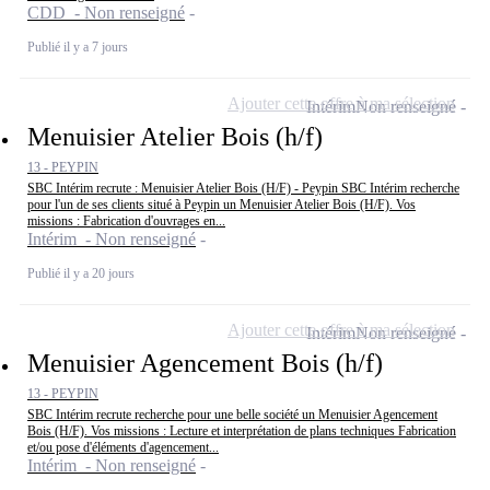
CDD - Non renseigné
Publié il y a 7 jours
Ajouter cette offre à ma sélection
Intérim
Non renseigné
Menuisier Atelier Bois (h/f)
13 - PEYPIN
SBC Intérim recrute : Menuisier Atelier Bois (H/F) - Peypin SBC Intérim recherche
pour l'un de ses clients situé à Peypin un Menuisier Atelier Bois (H/F). Vos
missions : Fabrication d'ouvrages en...
Intérim - Non renseigné
Publié il y a 20 jours
Ajouter cette offre à ma sélection
Intérim
Non renseigné
Menuisier Agencement Bois (h/f)
13 - PEYPIN
SBC Intérim recrute recherche pour une belle société un Menuisier Agencement
Bois (H/F). Vos missions : Lecture et interprétation de plans techniques Fabrication
et/ou pose d'éléments d'agencement...
Intérim - Non renseigné