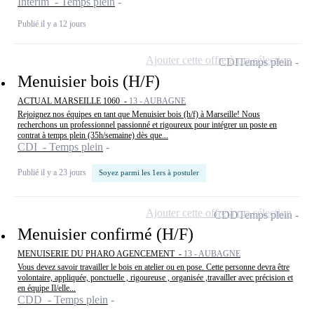
Intérim - Temps plein
Publié il y a 12 jours
Ajouter cette offre à ma sélection
CDI
Temps plein
Menuisier bois (H/F)
ACTUAL MARSEILLE 1060 -
13 - AUBAGNE
Rejoignez nos équipes en tant que Menuisier bois (h/f) à Marseille! Nous
recherchons un professionnel passionné et rigoureux pour intégrer un poste en
contrat à temps plein (35h/semaine) dès que...
CDI - Temps plein
Publié il y a 23 jours
Soyez parmi les 1ers à postuler
Ajouter cette offre à ma sélection
CDD
Temps plein
Menuisier confirmé (H/F)
MENUISERIE DU PHARO AGENCEMENT -
13 - AUBAGNE
Vous devez savoir travailler le bois en atelier ou en pose. Cette personne devra être
volontaire, appliquée, ponctuelle , rigoureuse , organisée ,travailler avec précision et
en équipe Il/elle...
CDD - Temps plein