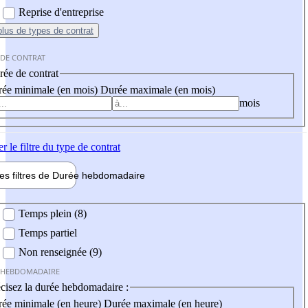
Reprise d'entreprise
plus
de types de contrat
 DE CONTRAT
ée de contrat
ée minimale (en mois)
Durée maximale (en mois)
mois
er
le filtre du type de contrat
les filtres de
Durée hebdo
madaire
 hebdomadaire
Temps plein (8)
Temps partiel
Non renseignée (9)
 HEBDOMADAIRE
cisez la durée hebdomadaire :
ée minimale (en heure)
Durée maximale (en heure)