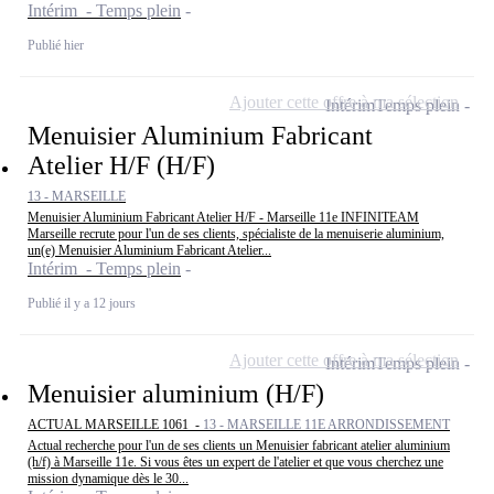
Intérim - Temps plein
Publié hier
Ajouter cette offre à ma sélection
Intérim
Temps plein
Menuisier Aluminium Fabricant
Atelier H/F (H/F)
13 - MARSEILLE
Menuisier Aluminium Fabricant Atelier H/F - Marseille 11e INFINITEAM
Marseille recrute pour l'un de ses clients, spécialiste de la menuiserie aluminium,
un(e) Menuisier Aluminium Fabricant Atelier...
Intérim - Temps plein
Publié il y a 12 jours
Ajouter cette offre à ma sélection
Intérim
Temps plein
Menuisier aluminium (H/F)
ACTUAL MARSEILLE 1061 -
13 - MARSEILLE 11E ARRONDISSEMENT
Actual recherche pour l'un de ses clients un Menuisier fabricant atelier aluminium
(h/f) à Marseille 11e. Si vous êtes un expert de l'atelier et que vous cherchez une
mission dynamique dès le 30...