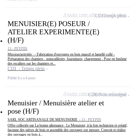
Ajouter cette offre à ma sélection
CDI
Temps plein
MENUISIER(E) POSEUR /
ATELIER EXPERIMENTE(E)
(H/F)
13 - PEYPIN
Mission/activités : - Fabrication d'ouvrages en bois massif et lamellé collé -
Préparation des chantiers : quincailleries, fournitures, chargement - Pose en binôme
des escaliers sur les chantiers et...
CDI - Temps plein
Publié il y a 4 jours
Ajouter cette offre à ma sélection
CDD
Non renseigné
Menuisier / Menuisière atelier et
pose (H/F)
SARL SOC ARTISANALE DE MENUISERIE -
13 - PEYPIN
Offre collectée par La bonne alternance : Le Menuisier, à la fois technicien et créatif,
façonne des pièces de bois et assemble des ouvrages sur mesure. Conçoit et réalise
des ouvrages en bois à...