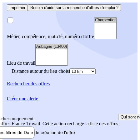
Imprimer
Besoin d'aide sur la recherche d'offres d'emploi ?
Métier, compétence, mot-clé, numéro d'offre
Lieu de travail
Distance autour du lieu choisi
Rechercher
des offres
Créer une alerte
Qui sont n
icher uniquement
 offres France Travail
Cette action recharge la liste des offres
les filtres de
Date de création
de l'offre