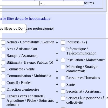
heures
er
le filtre de durée hebdomadaire
les filtres de
Domaine pro
fessionnel
ne professionel
Achats / Comptabilité / Gestion
Industrie (12)
Arts / Artisanat d'art
Informatique /
Télécommunication
Banque / Assurance
Installation / Maintenance
Bâtiment / Travaux Publics (5)
Marketing / Stratégie
Commerce / Vente
commerciale
Communication / Multimédia
Ressources Humaines
Conseil / Etudes
Santé
Direction d'entreprise
Secrétariat / Assistanat
Espaces verts et naturels /
Services à la personne / à l
Agriculture / Pêche / Soins aux
collectivité
animaux