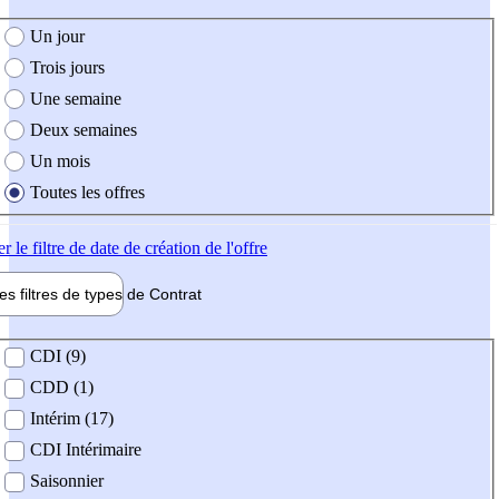
e création de l'offre
Un jour
Trois jours
Une semaine
Deux semaines
Un mois
Toutes les offres
er
le filtre de date de création de l'offre
les filtres de types de
Contrat
de contrat
CDI (9)
CDD (1)
Intérim (17)
CDI Intérimaire
Saisonnier