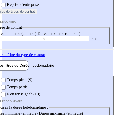
Reprise d'entreprise
plus
de types de contrat
 DE CONTRAT
ée de contrat
ée minimale (en mois)
Durée maximale (en mois)
mois
er
le filtre du type de contrat
les filtres de
Durée hebdo
madaire
 hebdomadaire
Temps plein (9)
Temps partiel
Non renseignée (18)
 HEBDOMADAIRE
cisez la durée hebdomadaire :
ée minimale (en heure)
Durée maximale (en heure)