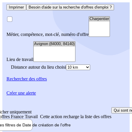
Imprimer
Besoin d'aide sur la recherche d'offres d'emploi ?
Métier, compétence, mot-clé, numéro d'offre
Lieu de travail
Distance autour du lieu choisi
Rechercher
des offres
Créer une alerte
Qui sont n
icher uniquement
 offres France Travail
Cette action recharge la liste des offres
les filtres de
Date de création
de l'offre