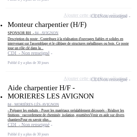
Ajouter cette offre à ma sélection
CDI
Non renseigné
Monteur charpentier (H/F)
SPONSOR RH -
84 - AVIGNON
Description du poste : Contribuez à la réalisation d'ouvrages fiables et solides en
intervenant sur l'assemblage et le câblage de structures métalliques ou bois. Ce poste
joue un rôle clé dans la...
CDI - Non renseigné
Publié il y a plus de 30 jours
Ajouter cette offre à ma sélection
CDI
Non renseigné
Aide charpentier H/F -
MORIERES LES AVIGNON
84 - MORIÈRES-LÈS-AVIGNON
- Préparer les enduits - Poser les matériaux préalablement découpés - Réaliser les
finitions : raccordement de cheminée, isolation, gouttièresVenir en aide sur divers
chantiersPour en savoir plus...
CDI - Non renseigné
Publié il y a plus de 30 jours