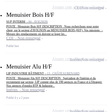
Ajouter cette offre à ma sélection
CDI
Non renseigné
Menuisier Bois H/F
SUP INTERIM -
84 - AVIGNON
POSTE : Menuisier Bois H/F DESCRIPTION : Nous recherchons pour notre
client, sur le secteur d'AVIGNON un MENUISIER BOIS (H/F). Vos missions : -
Mesure des emplacements où doivent se loger les...
CDI - Non renseigné
Publié hier
Ajouter cette offre à ma sélection
Intérim
Non renseigné
Menuisier Alu H/F
LIP INDUSTRIE BÂTIMENT -
13 - CHÂTEAURENARD
POSTE : Menuisier Alu H/F DESCRIPTION : Spécialiste de l'intérim et du
recrutement par secteur, LIP compte plus de 190 agences en France et à l'étranger.
Nos agences d'emploi BTP & Industrie...
Intérim - Non renseigné
Publié il y a 2 jours
Ajouter cette offre à ma sélection
Intérim
Non renseigné