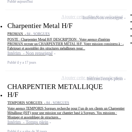
Publié aujourd'hui
Ajouter cette offre à ma sélection
Intérim
Non renseigné
Charpentier Metal H/F
PROMAN -
84 - SORGUES
POSTE : Charpentier Metal H/F DESCRIPTION : Votre agence d'intérim
PROMAN recrute un CHARPENTIER MÉTAL H/F. Votre mission consistera à : -
Fabriquer et assembler des structures métalliques pour...
Intérim - Non renseigné
Publié il y a 17 jours
Ajouter cette offre à ma sélection
Intérim
Temps plein
CHARPENTIER METALLIQUE
H/F
TEMPORIS SORGUES -
84 - SORGUES
Votre agence TEMPORIS Sorgues recherche pour l’un de ses clients un Charpentier
Métallique (H/F) pour une mission sur chantier basé à Sorgues. Vos missions :
Montage et assemblage de structures...
Intérim - Temps plein
Publié il y a plus de 30 jours