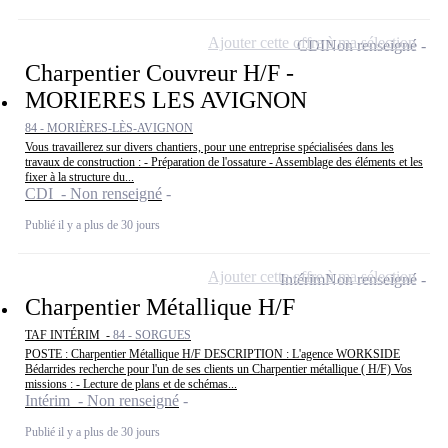
Ajouter cette offre à ma sélection
CDI
Non renseigné
Charpentier Couvreur H/F -
MORIERES LES AVIGNON
84 - MORIÈRES-LÈS-AVIGNON
Vous travaillerez sur divers chantiers, pour une entreprise spécialisées dans les
travaux de construction : - Préparation de l'ossature - Assemblage des éléments et les
fixer à la structure du...
CDI - Non renseigné
Publié il y a plus de 30 jours
Ajouter cette offre à ma sélection
Intérim
Non renseigné
Charpentier Métallique H/F
TAF INTÉRIM -
84 - SORGUES
POSTE : Charpentier Métallique H/F DESCRIPTION : L'agence WORKSIDE
Bédarrides recherche pour l'un de ses clients un Charpentier métallique ( H/F) Vos
missions : - Lecture de plans et de schémas...
Intérim - Non renseigné
Publié il y a plus de 30 jours