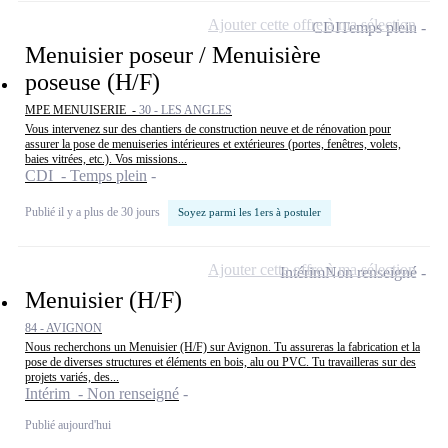
Ajouter cette offre à ma sélection
CDI
Temps plein
Menuisier poseur / Menuisière
poseuse (H/F)
MPE MENUISERIE -
30 - LES ANGLES
Vous intervenez sur des chantiers de construction neuve et de rénovation pour
assurer la pose de menuiseries intérieures et extérieures (portes, fenêtres, volets,
baies vitrées, etc.). Vos missions...
CDI - Temps plein
Publié il y a plus de 30 jours
Soyez parmi les 1ers à postuler
Ajouter cette offre à ma sélection
Intérim
Non renseigné
Menuisier (H/F)
84 - AVIGNON
Nous recherchons un Menuisier (H/F) sur Avignon. Tu assureras la fabrication et la
pose de diverses structures et éléments en bois, alu ou PVC. Tu travailleras sur des
projets variés, des...
Intérim - Non renseigné
Publié aujourd'hui