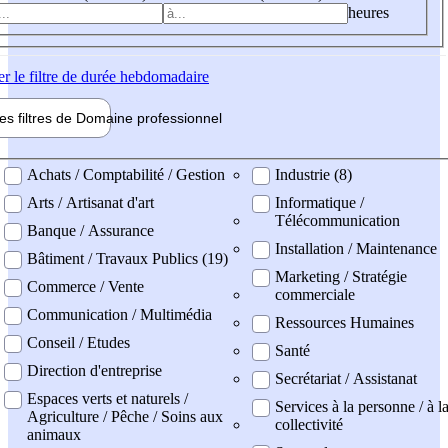
heures
er
le filtre de durée hebdomadaire
les filtres de
Domaine pro
fessionnel
ne professionel
Achats / Comptabilité / Gestion
Industrie (8)
Arts / Artisanat d'art
Informatique /
Télécommunication
Banque / Assurance
Installation / Maintenance
Bâtiment / Travaux Publics (19)
Marketing / Stratégie
Commerce / Vente
commerciale
Communication / Multimédia
Ressources Humaines
Conseil / Etudes
Santé
Direction d'entreprise
Secrétariat / Assistanat
Espaces verts et naturels /
Services à la personne / à l
Agriculture / Pêche / Soins aux
collectivité
animaux