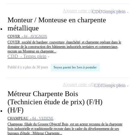
Ajouter cette offre à ma sélection
CDD
Temps plein
Monteur / Monteuse en charpente
métallique
COVER -
84 - AVIGNON
COVER, société de bardage, couverture, étanchéité, et charpente opérant dans le
domaine de la construction des bâtiments industriels tertiaires et commerciaux,
recrute un Monteur en charpente...
CDD - Temps plein
Publié il y a plus de 30 jours
Soyez parmi les 1ers à postuler
Ajouter cette offre à ma sélection
CDI
Temps plein
Métreur Charpente Bois
(Technicien étude de prix) (F/H)
(H/F)
CHAMPEAU -
84 - VEDENE
Champeau, filiale du Groupe Objectif Bois, est un acteur reconnu de la charpente
bois industrielle et traditionnelle recrute dans le cadre du développement de ses
bureaux d'étude : Métreur Charpente...