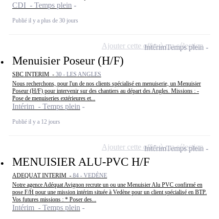
CDI - Temps plein
Publié il y a plus de 30 jours
Ajouter cette offre à ma sélection
Intérim
Temps plein
Menuisier Poseur (H/F)
SBC INTERIM -
30 - LES ANGLES
Nous recherchons, pour l'un de nos clients spécialisé en menuiserie, un Menuisier
Poseur (H/F) pour intervenir sur des chantiers au départ des Angles. Missions : -
Pose de menuiseries extérieures et...
Intérim - Temps plein
Publié il y a 12 jours
Ajouter cette offre à ma sélection
Intérim
Temps plein
MENUISIER ALU-PVC H/F
ADEQUAT INTERIM -
84 - VEDÈNE
Notre agence Adéquat Avignon recrute un ou une Menuisier Alu PVC confirmé en
pose F/H pour une mission intérim située à Vedène pour un client spécialisé en BTP.
Vos futures missions : * Poser des...
Intérim - Temps plein