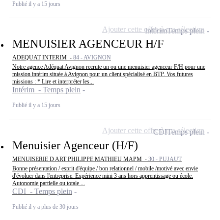
Publié il y a 15 jours
Ajouter cette offre à ma sélection
Intérim
Temps plein
MENUISIER AGENCEUR H/F
ADEQUAT INTERIM -
84 - AVIGNON
Notre agence Adéquat Avignon recrute un ou une menuisier agenceur F/H pour une
mission intérim située à Avignon pour un client spécialisé en BTP. Vos futures
missions : * Lire et interpréter les...
Intérim - Temps plein
Publié il y a 15 jours
Ajouter cette offre à ma sélection
CDI
Temps plein
Menuisier Agenceur (H/F)
MENUISERIE D ART PHILIPPE MATHIEU MAPM -
30 - PUJAUT
Bonne présentation / esprit d'équipe / bon relationnel / mobile /motivé avec envie
d'évoluer dans l'entreprise. Expérience mini 3 ans hors apprentissage ou école.
Autonomie partielle ou totale ...
CDI - Temps plein
Publié il y a plus de 30 jours