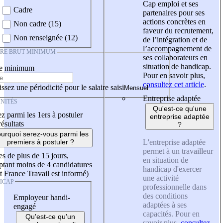
Cap emploi et ses
Cadre
partenaires pour ses
actions concrètes en
Non cadre (15)
faveur du recrutement,
Non renseignée (12)
de l’intégration et de
l’accompagnement de
IRE BRUT MINIMUM
ses collaborateurs en
situation de handicap.
re minimum
Pour en savoir plus,
consultez cet article
.
ssez une périodicité pour le salaire saisi
Entreprise adaptée
NITÉS
Qu'est-ce qu'une
z parmi les 1ers à postuler
entreprise adaptée
résultats
?
urquoi serez-vous parmi les
L'entreprise adaptée
premiers à postuler ?
permet à un travailleur
es de plus de 15 jours,
en situation de
tant moins de 4 candidatures
handicap d'exercer
t France Travail est informé)
une activité
ICAP
professionnelle dans
des conditions
Employeur handi-
adaptées à ses
engagé
capacités. Pour en
Qu'est-ce qu'un
savoir plus,
consultez