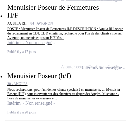
Menuisier Poseur de Fermetures
H/F
AQUILA RH -
84 - AVIGNON
POSTE : Menuisier Poseur de Fermetures H/F DESCRIPTION : Aquila RH acteur
du recrutement en CDI, CDD et intérim, recherche pour l'un de des clients situé sur
Avignon, un menuisier poseur H/F Vos...
Intérim - Non renseigné
Publié il y a 17 jours
Ajouter cette offre à ma sélection
Intérim
Non renseigné
Menuisier Poseur (h/f)
30 - ANGLES
Nous recherchons, pour l'un de nos clients spécialisé en menuiserie, un Menuisier
Poseur (H/F) pour intervenir sur des chantiers au départ des Angles. Missions : -
Pose de menuiseries extérieures et...
Intérim - Non renseigné
Publié il y a 20 jours