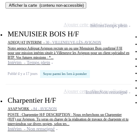
Afficher la carte
(contenu non-accessible)
Ajouter cette offre à ma sélection
Intérim
Temps plein
MENUISIER BOIS H/F
ADEQUAT INTERIM -
30 - VILLENEUVE-LÈS-AVIGNON
Notre agence Adéquat Avignon recrute un ou une Menuisier Bois confirmé F/H
pour une mission intérim située à Villeneuve les Avignon pour un client spécialisé en
BTP. Vos futures missions : *...
Intérim - Temps plein
Publié il y a 17 jours
Soyez parmi les 1ers à postuler
Ajouter cette offre à ma sélection
Intérim
Non renseigné
Charpentier H/F
ASAP.WORK -
84 - AVIGNON
POSTE : Charpentier H/F DESCRIPTION : Nous recherchons un Charpentier
(H/F) sur Avignon. Tu seras en charge de la réalisation de travaux de charpente et tu
interviendras sur divers projets, selon tes...
Intérim - Non renseigné