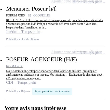
Ajouter cette offre à ma sélection
Intérim
Temps plein
Menuisier Poseur h/f
FORUM JOBS -
62 - COQUELLES
RESPONSABILITÉS : Forum Jobs Dunkerque recrute pour l'un de nos clients des
: Menuisiers poseurs H/F. Prêt(e) à relever le défi avec notre client ? Vous êtes
l'expert(e) dans l'installation et la...
Intérim - Temps plein
Publié il y a plus de 30 jours
Ajouter cette offre à ma sélection
CDI
Temps plein
POSEUR-AGENCEUR (H/F)
62 - MARCK
Nous sommes une entreprise spécialisée dans la pose de cuisines, dressings et
aménagements intérieurs sur mesure. Vos missions : - Réalisation de chantiers de A
à Z : préparation, montage et...
CDI - Temps plein
Publié il y a 18 jours
Soyez parmi les 1ers à postuler
Votre avis nous intéresse