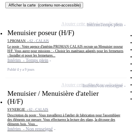
Afficher la carte
(contenu non-accessible)
Ajouter cette offre à ma sélection
Intérim
Temps plein
Menuisier poseur (H/F)
5.PROMAN -
62 - CALAIS
Le poste : Votre agence d'intérim PROMAN CALAIS recrute un Menuisier poseur
H/F. Vous aurez pour missions : - Choisir les matériaux adaptés pour les fermetures
- Installer et poser les fermetures...
Intérim - Temps plein
Publié il y a 9 jours
Ajouter cette offre à ma sélection
Intérim
Non renseigné
Menuisier / Menuisière d'atelier
(H/F)
SYNERGIE -
62 - CALAIS
Description du poste : Vous travaillerez à l'atelier de fabrication pour l'assemblage
des éléments sur mesure. Vous effectuerez la lecture des plans, la découpe des
éléments bois. Vous...
Intérim - Non renseigné