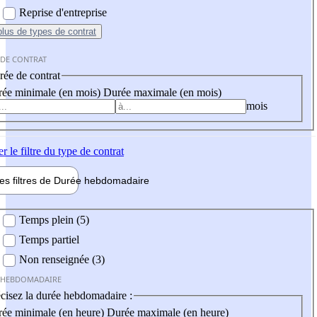
Reprise d'entreprise
plus
de types de contrat
 DE CONTRAT
ée de contrat
ée minimale (en mois)
Durée maximale (en mois)
mois
er
le filtre du type de contrat
les filtres de
Durée hebdo
madaire
 hebdomadaire
Temps plein (5)
Temps partiel
Non renseignée (3)
 HEBDOMADAIRE
cisez la durée hebdomadaire :
ée minimale (en heure)
Durée maximale (en heure)