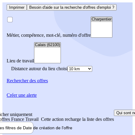
Imprimer
Besoin d'aide sur la recherche d'offres d'emploi ?
Métier, compétence, mot-clé, numéro d'offre
Lieu de travail
Distance autour du lieu choisi
Rechercher
des offres
Créer une alerte
Qui sont n
icher uniquement
 offres France Travail
Cette action recharge la liste des offres
les filtres de
Date de création
de l'offre