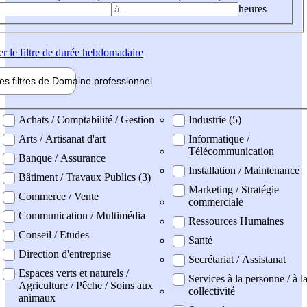
heures
er
le filtre de durée hebdomadaire
les filtres de
Domaine pro
fessionnel
ne professionel
Achats / Comptabilité / Gestion
Industrie (5)
Arts / Artisanat d'art
Informatique /
Télécommunication
Banque / Assurance
Installation / Maintenance
Bâtiment / Travaux Publics (3)
Marketing / Stratégie
Commerce / Vente
commerciale
Communication / Multimédia
Ressources Humaines
Conseil / Etudes
Santé
Direction d'entreprise
Secrétariat / Assistanat
Espaces verts et naturels /
Services à la personne / à l
Agriculture / Pêche / Soins aux
collectivité
animaux