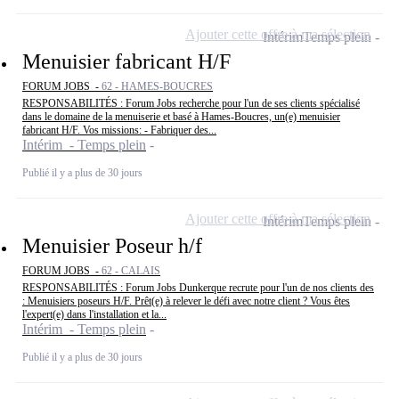
Ajouter cette offre à ma sélection
Intérim
Temps plein
Menuisier fabricant H/F
FORUM JOBS -
62 - HAMES-BOUCRES
RESPONSABILITÉS : Forum Jobs recherche pour l'un de ses clients spécialisé
dans le domaine de la menuiserie et basé à Hames-Boucres, un(e) menuisier
fabricant H/F. Vos missions: - Fabriquer des...
Intérim - Temps plein
Publié il y a plus de 30 jours
Ajouter cette offre à ma sélection
Intérim
Temps plein
Menuisier Poseur h/f
FORUM JOBS -
62 - CALAIS
RESPONSABILITÉS : Forum Jobs Dunkerque recrute pour l'un de nos clients des
: Menuisiers poseurs H/F. Prêt(e) à relever le défi avec notre client ? Vous êtes
l'expert(e) dans l'installation et la...
Intérim - Temps plein
Publié il y a plus de 30 jours