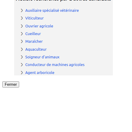
Fermer
Fermer
le détail de l'offre
/
Offre
sur
Offre précéden