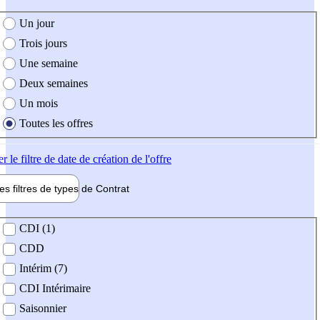
e création de l'offre
Un jour
Trois jours
Une semaine
Deux semaines
Un mois
Toutes les offres
er
le filtre de date de création de l'offre
les filtres de types de
Contrat
de contrat
CDI (1)
CDD
Intérim (7)
CDI Intérimaire
Saisonnier