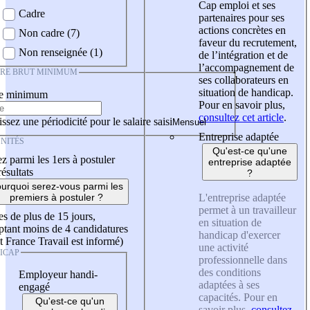
Cap emploi et ses
Cadre
partenaires pour ses
actions concrètes en
Non cadre (7)
faveur du recrutement,
Non renseignée (1)
de l’intégration et de
l’accompagnement de
IRE BRUT MINIMUM
ses collaborateurs en
situation de handicap.
re minimum
Pour en savoir plus,
consultez cet article
.
ssez une périodicité pour le salaire saisi
Entreprise adaptée
NITÉS
Qu'est-ce qu'une
z parmi les 1ers à postuler
entreprise adaptée
résultats
?
urquoi serez-vous parmi les
L'entreprise adaptée
premiers à postuler ?
permet à un travailleur
es de plus de 15 jours,
en situation de
tant moins de 4 candidatures
handicap d'exercer
t France Travail est informé)
une activité
ICAP
professionnelle dans
des conditions
Employeur handi-
adaptées à ses
engagé
capacités. Pour en
Qu'est-ce qu'un
savoir plus,
consultez