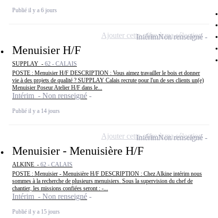
Publié il y a 6 jours
Ajouter cette offre à ma sélection
Intérim
Non renseigné
Menuisier H/F
SUPPLAY -
62 - CALAIS
POSTE : Menuisier H/F DESCRIPTION : Vous aimez travailler le bois et donner
vie à des projets de qualité ? SUPPLAY Calais recrute pour l'un de ses clients un(e)
Menuisier Poseur Atelier H/F dans le...
Intérim - Non renseigné
Publié il y a 14 jours
Ajouter cette offre à ma sélection
Intérim
Non renseigné
Menuisier - Menuisière H/F
ALKINE -
62 - CALAIS
POSTE : Menuisier - Menuisière H/F DESCRIPTION : Chez Alkine intérim nous
sommes à la recherche de plusieurs menuisiers. Sous la supervision du chef de
chantier, les missions confiées seront : -...
Intérim - Non renseigné
Publié il y a 15 jours