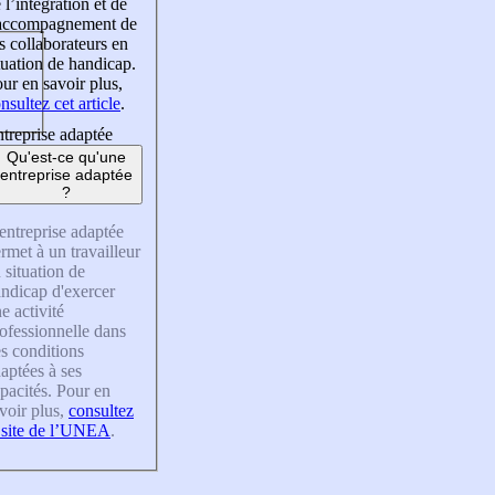
 l’intégration et de
’accompagnement de
s collaborateurs en
tuation de handicap.
ur en savoir plus,
nsultez cet article
.
treprise adaptée
Qu'est-ce qu'une
entreprise adaptée
?
entreprise adaptée
rmet à un travailleur
 situation de
ndicap d'exercer
e activité
ofessionnelle dans
s conditions
aptées à ses
pacités. Pour en
voir plus,
consultez
 site de l’UNEA
.