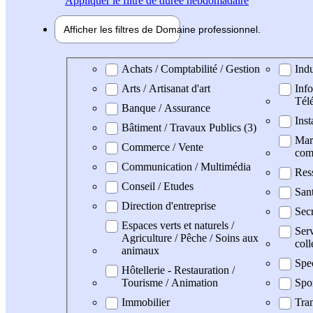
Appliquer
le filtre de durée hebdomadaire
Afficher les filtres de
Domaine pro
fessionnel
Domaine professionel
Achats / Comptabilité / Gestion
Indu
Arts / Artisanat d'art
Info
Tél
Banque / Assurance
Inst
Bâtiment / Travaux Publics (3)
Mark
Commerce / Vente
com
Communication / Multimédia
Res
Conseil / Etudes
San
Direction d'entreprise
Secr
Espaces verts et naturels /
Serv
Agriculture / Pêche / Soins aux
coll
animaux
Spe
Hôtellerie - Restauration /
Tourisme / Animation
Spo
Immobilier
Tran