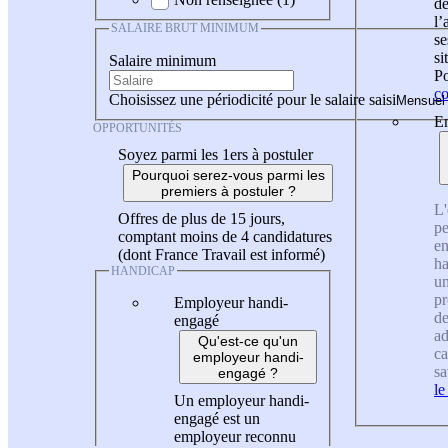
de
l
SALAIRE BRUT MINIMUM
se
si
Salaire minimum
Po
co
Choisissez une périodicité pour le salaire saisi
En
OPPORTUNITÉS
Soyez parmi les 1ers à postuler
Pourquoi serez-vous parmi les
premiers à postuler ?
L'
Offres de plus de 15 jours,
pe
comptant moins de 4 candidatures
en
(dont France Travail est informé)
ha
HANDICAP
un
pr
Employeur handi-
de
engagé
ad
Qu'est-ce qu'un
ca
employeur handi-
sa
engagé ?
le
Un employeur handi-
engagé est un
employeur reconnu