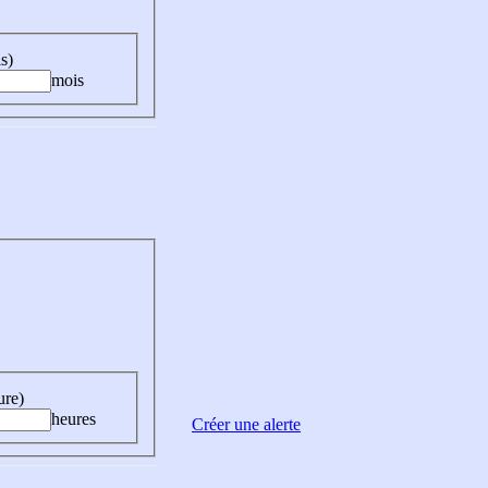
s)
mois
ure)
heures
Créer une alerte