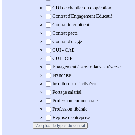
CDI de chantier ou d'opération
Contrat d'Engagement Educatif
Contrat intermittent
Contrat pacte
Contrat d'usage
CUI - CAE
CUI - CIE
Engagement à servir dans la réserve
Franchise
Insertion par l'activ.éco.
Portage salarial
Profession commerciale
Profession libérale
Reprise d'entreprise
Voir plus
de types de contrat