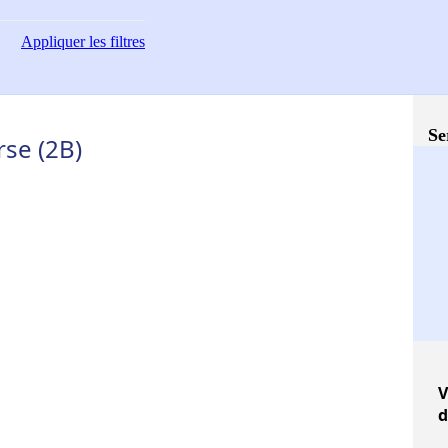
Appliquer
les filtres
Se
se (2B)
V
d