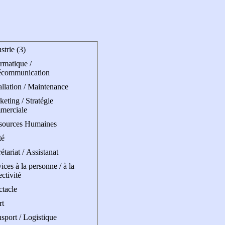
strie (3)
rmatique /
écommunication
allation / Maintenance
eting / Stratégie
merciale
sources Humaines
té
étariat / Assistanat
ices à la personne / à la
ectivité
ctacle
rt
sport / Logistique