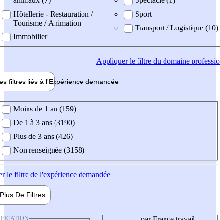
animaux (7)
Spectacle (1)
Hôtellerie - Restauration /
Sport
Tourisme / Animation
Transport / Logistique (10)
Immobilier
Appliquer
le filtre du domaine professi
es filtres liés à l'
Expérience
demandée
ience demandée
Moins de 1 an (159)
De 1 à 3 ans (3190)
Plus de 3 ans (426)
Non renseignée (3158)
er
le filtre de l'expérience demandée
Plus De
Filtres
IFICATION
par France travail,