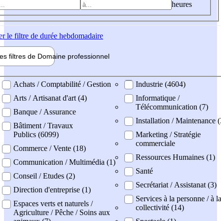
heures
er
le filtre de durée hebdomadaire
les filtres de
Domaine pro
fessionnel
ne professionel
Achats / Comptabilité / Gestion
Industrie (4604)
Arts / Artisanat d'art (4)
Informatique /
Télécommunication (7)
Banque / Assurance
Installation / Maintenance 
Bâtiment / Travaux
Publics (6099)
Marketing / Stratégie
commerciale
Commerce / Vente (18)
Ressources Humaines (1)
Communication / Multimédia (1)
Santé
Conseil / Etudes (2)
Secrétariat / Assistanat (3)
Direction d'entreprise (1)
Services à la personne / à l
Espaces verts et naturels /
collectivité (14)
Agriculture / Pêche / Soins aux