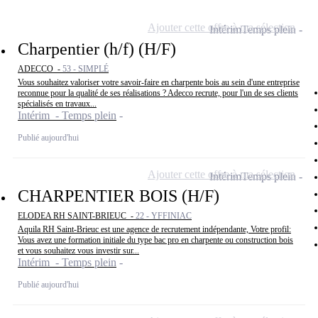
Ajouter cette offre à ma sélection
Intérim
Temps plein
Charpentier (h/f) (H/F)
ADECCO -
53 - SIMPLÉ
Vous souhaitez valoriser votre savoir-faire en charpente bois au sein d'une entreprise
reconnue pour la qualité de ses réalisations ? Adecco recrute, pour l'un de ses clients
spécialisés en travaux...
Intérim - Temps plein
Publié aujourd'hui
Ajouter cette offre à ma sélection
Intérim
Temps plein
CHARPENTIER BOIS (H/F)
ELODEA RH SAINT-BRIEUC -
22 - YFFINIAC
Aquila RH Saint-Brieuc est une agence de recrutement indépendante, Votre profil:
Vous avez une formation initiale du type bac pro en charpente ou construction bois
et vous souhaitez vous investir sur...
Intérim - Temps plein
Publié aujourd'hui