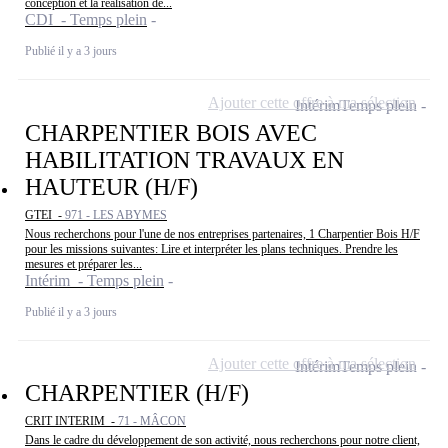
conception et la réalisation de...
CDI - Temps plein
Publié il y a 3 jours
Ajouter cette offre à ma sélection
Intérim
Temps plein
CHARPENTIER BOIS AVEC
HABILITATION TRAVAUX EN
HAUTEUR (H/F)
GTEI -
971 - LES ABYMES
Nous recherchons pour l'une de nos entreprises partenaires, 1 Charpentier Bois H/F
pour les missions suivantes: Lire et interpréter les plans techniques. Prendre les
mesures et préparer les...
Intérim - Temps plein
Publié il y a 3 jours
Ajouter cette offre à ma sélection
Intérim
Temps plein
CHARPENTIER (H/F)
CRIT INTERIM -
71 - MÂCON
Dans le cadre du développement de son activité, nous recherchons pour notre client,