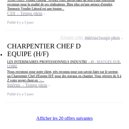
TEMPORIS Vendée Littoral : révélez votre savoir-faire au sein d'une entreprise
reconnue pour la qualité de ses réalisations. Bien plus qu'une agence d'emploi,
Temporis Vendée Littoral est une équipe...
CDI - Temps plein
Publié il y a 3 jours
Ajouter cette offre à ma sélection
Intérim
Temps plein
CHARPENTIER CHEF D
EQUIPE (H/F)
LES INTERIMAIRES PROFESSIONNELS INDUSTRI -
49 - MAUGES-SUR-
LOIRE
Nous recrutons pour notre client, très reconnu pour son savoir-faire sur le secteur,
un Charpentier Chef d'Equipe H/F pour des travaux en chantier. Vous gérerez de A à
Z votre projet client en : -...
Intérim - Temps plein
Publié il y a 3 jours
Afficher les 20 offres suivantes