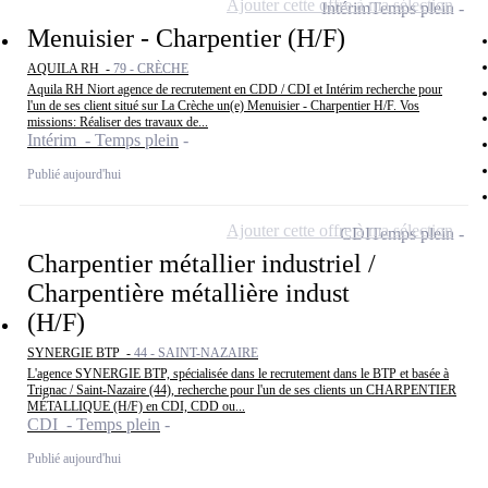
Ajouter cette offre à ma sélection
Intérim
Temps plein
Menuisier - Charpentier (H/F)
AQUILA RH -
79 - CRÈCHE
Aquila RH Niort agence de recrutement en CDD / CDI et Intérim recherche pour
l'un de ses client situé sur La Crèche un(e) Menuisier - Charpentier H/F. Vos
missions: Réaliser des travaux de...
Intérim - Temps plein
Publié aujourd'hui
Ajouter cette offre à ma sélection
CDI
Temps plein
Charpentier métallier industriel /
Charpentière métallière indust
(H/F)
SYNERGIE BTP -
44 - SAINT-NAZAIRE
L'agence SYNERGIE BTP, spécialisée dans le recrutement dans le BTP et basée à
Trignac / Saint-Nazaire (44), recherche pour l'un de ses clients un CHARPENTIER
MÉTALLIQUE (H/F) en CDI, CDD ou...
CDI - Temps plein
Publié aujourd'hui