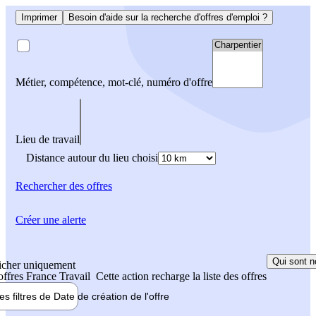
Imprimer
Besoin d'aide sur la recherche d'offres d'emploi ?
Métier, compétence, mot-clé, numéro d'offre
Lieu de travail
Distance autour du lieu choisi
Rechercher
des offres
Créer une alerte
Qui sont n
icher uniquement
 offres France Travail
Cette action recharge la liste des offres
les filtres de
Date de création
de l'offre