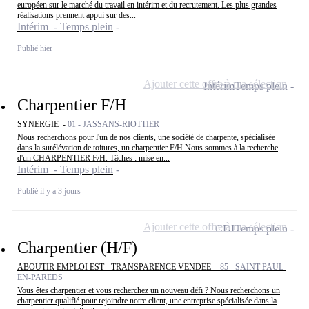
européen sur le marché du travail en intérim et du recrutement. Les plus grandes
réalisations prennent appui sur des...
Intérim - Temps plein
Publié hier
Ajouter cette offre à ma sélection
Intérim
Temps plein
Charpentier F/H
SYNERGIE -
01 - JASSANS-RIOTTIER
Nous recherchons pour l'un de nos clients, une société de charpente, spécialisée
dans la surélévation de toitures, un charpentier F/H.Nous sommes à la recherche
d'un CHARPENTIER F/H. Tâches : mise en...
Intérim - Temps plein
Publié il y a 3 jours
Ajouter cette offre à ma sélection
CDI
Temps plein
Charpentier (H/F)
ABOUTIR EMPLOI EST - TRANSPARENCE VENDEE -
85 - SAINT-PAUL-
EN-PAREDS
Vous êtes charpentier et vous recherchez un nouveau défi ? Nous recherchons un
charpentier qualifié pour rejoindre notre client, une entreprise spécialisée dans la