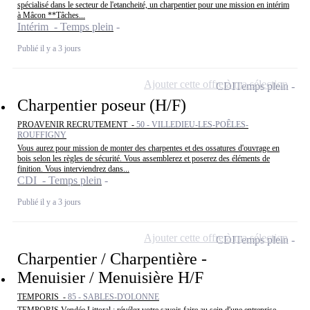
spécialisé dans le secteur de l'etancheité, un charpentier pour une mission en intérim
à Mâcon **Tâches...
Intérim - Temps plein
Publié il y a 3 jours
Ajouter cette offre à ma sélection
CDI
Temps plein
Charpentier poseur (H/F)
PROAVENIR RECRUTEMENT -
50 - VILLEDIEU-LES-POÊLES-
ROUFFIGNY
Vous aurez pour mission de monter des charpentes et des ossatures d'ouvrage en
bois selon les règles de sécurité. Vous assemblerez et poserez des éléments de
finition. Vous interviendrez dans...
CDI - Temps plein
Publié il y a 3 jours
Ajouter cette offre à ma sélection
CDI
Temps plein
Charpentier / Charpentière -
Menuisier / Menuisière H/F
TEMPORIS -
85 - SABLES-D'OLONNE