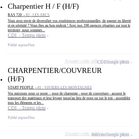
Charpentier H / F (H/F)
RAS 720 -
83 - LES ARCS
Vous avez envie de diversifier vos expériences professionnelles, de gagner en liberté
et en sérénité ? Vous êtes au bon endroit ! Avec nos 190 agences réparties sur tout le
territoire, nous sommes...
CDI - Temps plein
Publié aujourd'hui
Ajouter cette offre à ma sélection
CDI
Temps plein
CHARPENTIER/COUVREUR
(H/F)
START PEOPLE -
81 - VIVIERS-LES-MONTAGNES
Vos missions pour ce poste: - pose de charpente - pose de couverture - assurer le
transport des matériaux et leur levage jusqu'au lieu de pose ou sur le toit - assembler
tous les éléments et les...
CDI - Temps plein
Publié aujourd'hui
Ajouter cette offre à ma sélection
Intérim
Temps plein