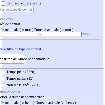
Reprise d'entreprise (82)
plus
de types de contrat
 DE CONTRAT
ée de contrat
ée minimale (en mois)
Durée maximale (en mois)
mois
er
le filtre du type de contrat
les filtres de
Durée hebdo
madaire
 hebdomadaire
Temps plein (3328)
Temps partiel (15)
Non renseignée (7466)
 HEBDOMADAIRE
cisez la durée hebdomadaire :
ée minimale (en heure)
Durée maximale (en heure)