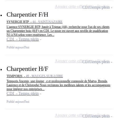
Ajouter cette offre à ma sélection
CDI
Temps plein
Charpentier F/H
SYNERGIE BTP -
44 - SAINT-NAZAIRE
L'agence SYNERGIE BTP, basée à Trignac (44), recherche pour l'un de ses clients
un Charpentier bois (H/F) en CDI. Le poste est ouvert aux profils de qualification
N1 à N4 selon votre expérience. Les...
CDI - Temps plein
Publié aujourd'hui
Ajouter cette offre à ma sélection
CDI
Temps plein
Charpentier H/F
TEMPORIS -
49 - MAUGES-SUR-LOIRE
Temporis Ancenis, une équipe , e et professionnelle composée de Maëva, Brenda,
Laurence et de Christophe Nous recrutons les meilleurs talents et les accompagnons
pour intégrer nos entreprises...
CDI - Temps plein
Publié aujourd'hui
Ajouter cette offre à ma sélection
CDI
Temps plein