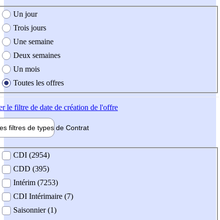
e création de l'offre
Un jour
Trois jours
Une semaine
Deux semaines
Un mois
Toutes les offres
er
le filtre de date de création de l'offre
les filtres de types de
Contrat
de contrat
CDI (2954)
CDD (395)
Intérim (7253)
CDI Intérimaire (7)
Saisonnier (1)