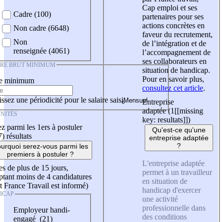
Cap emploi et ses
Cadre (100)
partenaires pour ses
actions concrètes en
Non cadre (6648)
faveur du recrutement,
Non
de l’intégration et de
renseignée (4061)
l’accompagnement de
ses collaborateurs en
IRE BRUT MINIMUM
situation de handicap.
Pour en savoir plus,
re minimum
consultez cet article
.
ssez une périodicité pour le salaire saisi
Entreprise
adaptée (1
[[missing
NITÉS
key: resultats]]
)
z parmi les 1ers à postuler
Qu'est-ce qu'une
7)
résultats
entreprise adaptée
?
urquoi serez-vous parmi les
premiers à postuler ?
L'entreprise adaptée
es de plus de 15 jours,
permet à un travailleur
tant moins de 4 candidatures
en situation de
t France Travail est informé)
handicap d'exercer
ICAP
une activité
professionnelle dans
Employeur handi-
des conditions
engagé (21)