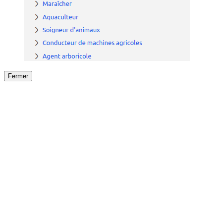
Fermer
Fermer
le détail de l'offre
/
Offre
sur
Offre précéden