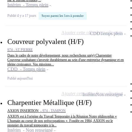
par le bureau d'études,...
Intérim - Temps plein
Publié il y a 17 jours
Soyez parmi les 1ers à postuler
Ajouter cette offre à ma sélection
CDD
Temps plein
Couvreur polyvalent (H/F)
974 - ST PIERRE
Dans le cadre de notre développement, nous recherchons un(e) Charpentier
Couvreur souhaitant s'investir durablement au sein d'une entreprise dynamique et en
pleine croissance. Vos missions...
CDD - Temps plein
Publié aujourd'hui
Ajouter cette offre à ma sélection
Intérim
Non renseigné
Charpentier Métallique (H/F)
AXION INSERTION -
974 - TAMPON
AXION est à l'origine du Travail Temporaire à la Réunion Notre philosophie «
L'humain au coeur de nos préoccupations ». Fondée en 1984, AXION est le
pionnier du travail temporaire à la...
Intérim - Non renseigné