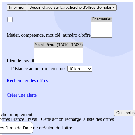
Imprimer
Besoin d'aide sur la recherche d'offres d'emploi ?
Métier, compétence, mot-clé, numéro d'offre
Lieu de travail
Distance autour du lieu choisi
Rechercher
des offres
Créer une alerte
Qui sont n
icher uniquement
 offres France Travail
Cette action recharge la liste des offres
les filtres de
Date de création
de l'offre