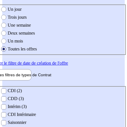
e création de l'offre
Un jour
Trois jours
Une semaine
Deux semaines
Un mois
Toutes les offres
er
le filtre de date de création de l'offre
les filtres de types de
Contrat
de contrat
CDI (2)
CDD (3)
Intérim (3)
CDI Intérimaire
Saisonnier