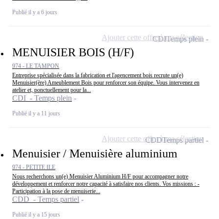
Publié il y a 6 jours
Ajouter cette offre à ma sélection
CDI
Temps plein
MENUISIER BOIS (H/F)
974 - LE TAMPON
Entreprise spécialisée dans la fabrication et l'agencement bois recrute un(e)
Menuisier(ère) Ameublement Bois pour renforcer son équipe. Vous intervenez en
atelier et, ponctuellement pour la...
CDI - Temps plein
Publié il y a 11 jours
Ajouter cette offre à ma sélection
CDD
Temps partiel
Menuisier / Menuisière aluminium
974 - PETITE ILE
Nous recherchons un(e) Menuisier Aluminium H/F pour accompagner notre
développement et renforcer notre capacité à satisfaire nos clients. Vos missions : -
Participation à la pose de menuiserie...
CDD - Temps partiel
Publié il y a 15 jours