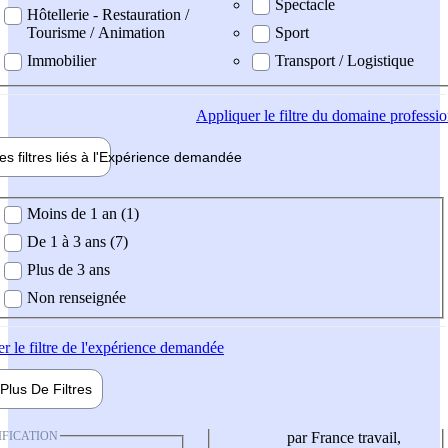
Spectacle
Hôtellerie - Restauration /
Tourisme / Animation
Sport
Immobilier
Transport / Logistique
Appliquer
le filtre du domaine professi
es filtres liés à l'
Expérience
demandée
ience demandée
Moins de 1 an (1)
De 1 à 3 ans (7)
Plus de 3 ans
Non renseignée
er
le filtre de l'expérience demandée
Plus De
Filtres
IFICATION
par France travail,