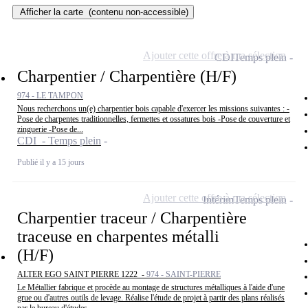
Afficher la carte
(contenu non-accessible)
Ajouter cette offre à ma sélection
CDI
Temps plein
Charpentier / Charpentière (H/F)
974 - LE TAMPON
Nous recherchons un(e) charpentier bois capable d'exercer les missions suivantes : -
Pose de charpentes traditionnelles, fermettes et ossatures bois -Pose de couverture et
zinguerie -Pose de...
CDI - Temps plein
Publié il y a 15 jours
Ajouter cette offre à ma sélection
Intérim
Temps plein
Charpentier traceur / Charpentière
traceuse en charpentes métalli
(H/F)
ALTER EGO SAINT PIERRE 1222 -
974 - SAINT-PIERRE
Le Métallier fabrique et procède au montage de structures métalliques à l'aide d'une
grue ou d'autres outils de levage. Réalise l'étude de projet à partir des plans réalisés