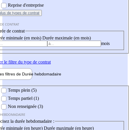
Reprise d'entreprise
plus
de types de contrat
 DE CONTRAT
ée de contrat
ée minimale (en mois)
Durée maximale (en mois)
mois
er
le filtre du type de contrat
les filtres de
Durée hebdo
madaire
 hebdomadaire
Temps plein (5)
Temps partiel (1)
Non renseignée (3)
 HEBDOMADAIRE
cisez la durée hebdomadaire :
ée minimale (en heure)
Durée maximale (en heure)