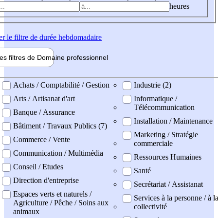
heures
er
le filtre de durée hebdomadaire
les filtres de
Domaine pro
fessionnel
ne professionel
Achats / Comptabilité / Gestion
Industrie (2)
Arts / Artisanat d'art
Informatique /
Télécommunication
Banque / Assurance
Installation / Maintenance
Bâtiment / Travaux Publics (7)
Marketing / Stratégie
Commerce / Vente
commerciale
Communication / Multimédia
Ressources Humaines
Conseil / Etudes
Santé
Direction d'entreprise
Secrétariat / Assistanat
Espaces verts et naturels /
Services à la personne / à l
Agriculture / Pêche / Soins aux
collectivité
animaux