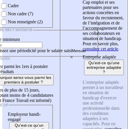
Cap emploi et ses
Cadre
partenaires pour ses
actions concrètes en
Non cadre (7)
faveur du recrutement,
Non renseignée (2)
de l’intégration et de
l’accompagnement de
IRE BRUT MINIMUM
ses collaborateurs en
situation de handicap.
re minimum
Pour en savoir plus,
consultez cet article
.
ssez une périodicité pour le salaire saisi
Entreprise adaptée
NITÉS
Qu'est-ce qu'une
z parmi les 1ers à postuler
entreprise adaptée
résultats
?
urquoi serez-vous parmi les
L'entreprise adaptée
premiers à postuler ?
permet à un travailleur
es de plus de 15 jours,
en situation de
tant moins de 4 candidatures
handicap d'exercer
t France Travail est informé)
une activité
ICAP
professionnelle dans
des conditions
Employeur handi-
adaptées à ses
engagé
capacités. Pour en
Qu'est-ce qu'un
savoir plus,
consultez