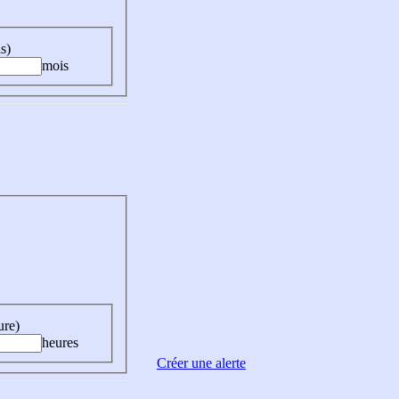
s)
mois
ure)
heures
Créer une alerte