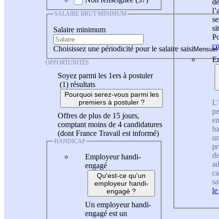
de
l
SALAIRE BRUT MINIMUM
se
si
Salaire minimum
Po
co
Choisissez une périodicité pour le salaire saisi
En
OPPORTUNITÉS
Soyez parmi les 1ers à postuler
(1)
résultats
Pourquoi serez-vous parmi les
L'
premiers à postuler ?
pe
Offres de plus de 15 jours,
en
comptant moins de 4 candidatures
ha
(dont France Travail est informé)
un
HANDICAP
pr
de
Employeur handi-
ad
engagé
ca
Qu'est-ce qu'un
sa
employeur handi-
le
engagé ?
Un employeur handi-
engagé est un