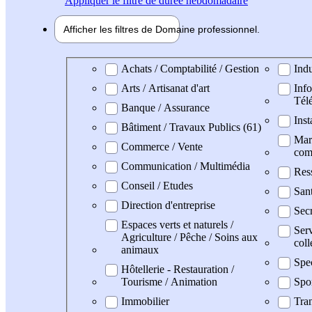
Appliquer
le filtre de durée hebdomadaire
Afficher les filtres de
Domaine pro
fessionnel
Domaine professionel
Achats / Comptabilité / Gestion
Indu
Arts / Artisanat d'art
Info
Tél
Banque / Assurance
Inst
Bâtiment / Travaux Publics (61)
Mark
Commerce / Vente
com
Communication / Multimédia
Res
Conseil / Etudes
San
Direction d'entreprise
Secr
Espaces verts et naturels /
Serv
Agriculture / Pêche / Soins aux
coll
animaux
Spe
Hôtellerie - Restauration /
Tourisme / Animation
Spo
Immobilier
Tran