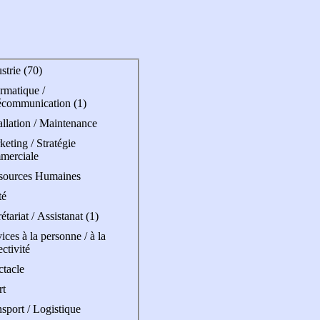
strie (70)
rmatique /
écommunication (1)
allation / Maintenance
eting / Stratégie
merciale
sources Humaines
té
étariat / Assistanat (1)
ices à la personne / à la
ectivité
ctacle
rt
sport / Logistique