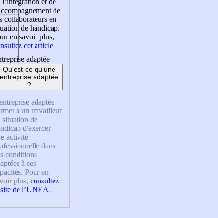
 l’intégration et de
’accompagnement de
s collaborateurs en
tuation de handicap.
ur en savoir plus,
nsultez cet article
.
treprise adaptée
Qu'est-ce qu'une
entreprise adaptée
?
entreprise adaptée
rmet à un travailleur
 situation de
ndicap d'exercer
e activité
ofessionnelle dans
s conditions
aptées à ses
pacités. Pour en
voir plus,
consultez
 site de l’UNEA
.