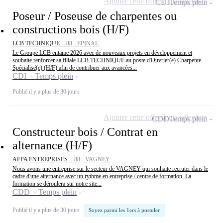
Ajouter cette offre à ma sélection
CDI
Temps plein
Poseur / Poseuse de charpentes ou
constructions bois (H/F)
LCB TECHNIQUE -
88 - EPINAL
Le Groupe LCB entame 2026 avec de nouveaux projets en développement et
souhaite renforcer sa filiale LCB TECHNIQUE au poste d'Ouvrier(e) Charpente
Spécialisé(e) (H/F) afin de contribuer aux avancées...
CDI - Temps plein
Publié il y a plus de 30 jours
Ajouter cette offre à ma sélection
CDD
Temps plein
Constructeur bois / Contrat en
alternance (H/F)
AFPA ENTREPRISES -
88 - VAGNEY
Nous avons une entreprise sur le secteur de VAGNEY qui souhaite recruter dans le
cadre d'une alternance avec un rythme en entreprise / centre de formation. La
formation se déroulera sur notre site...
CDD - Temps plein
Publié il y a plus de 30 jours
Soyez parmi les 1ers à postuler