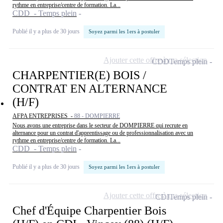
rythme en entreprise/centre de formation. La...
CDD - Temps plein
Publié il y a plus de 30 jours
Soyez parmi les 1ers à postuler
Ajouter cette offre à ma sélection
CDD
Temps plein
CHARPENTIER(E) BOIS /
CONTRAT EN ALTERNANCE
(H/F)
AFPA ENTREPRISES -
88 - DOMPIERRE
Nous avons une entreprise dans le secteur de DOMPIERRE qui recrute en
alternance pour un contrat d'apprentissage ou de professionnalisation avec un
rythme en entreprise/centre de formation. La...
CDD - Temps plein
Publié il y a plus de 30 jours
Soyez parmi les 1ers à postuler
Ajouter cette offre à ma sélection
CDI
Temps plein
Chef d'Équipe Charpentier Bois