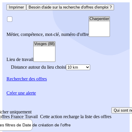
Imprimer
Besoin d'aide sur la recherche d'offres d'emploi ?
Métier, compétence, mot-clé, numéro d'offre
Lieu de travail
Distance autour du lieu choisi
Rechercher
des offres
Créer une alerte
Qui sont n
icher uniquement
 offres France Travail
Cette action recharge la liste des offres
les filtres de
Date de création
de l'offre