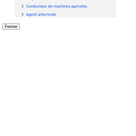
Fermer
Fermer
le détail de l'offre
/
Offre
sur
Offre précéden