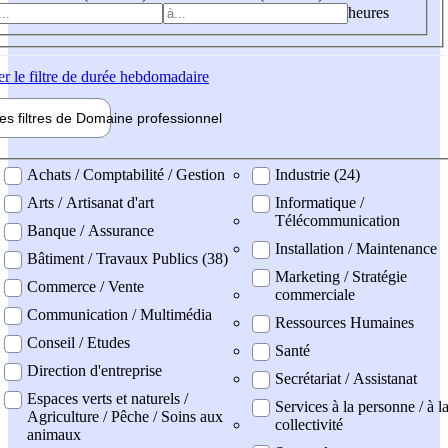
heures
er
le filtre de durée hebdomadaire
les filtres de
Domaine pro
fessionnel
ne professionel
Achats / Comptabilité / Gestion
Industrie (24)
Arts / Artisanat d'art
Informatique /
Télécommunication
Banque / Assurance
Installation / Maintenance
Bâtiment / Travaux Publics (38)
Marketing / Stratégie
Commerce / Vente
commerciale
Communication / Multimédia
Ressources Humaines
Conseil / Etudes
Santé
Direction d'entreprise
Secrétariat / Assistanat
Espaces verts et naturels /
Services à la personne / à l
Agriculture / Pêche / Soins aux
collectivité
animaux