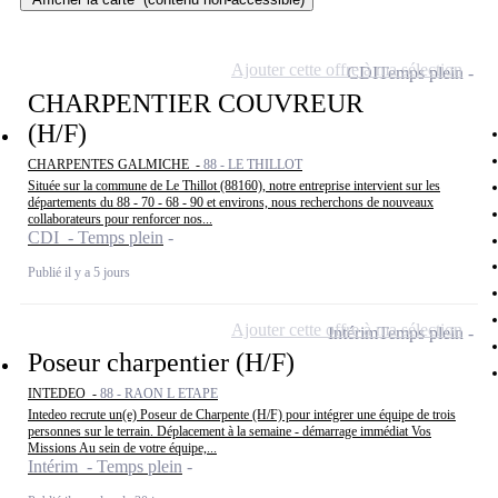
Ajouter cette offre à ma sélection
CDI
Temps plein
CHARPENTIER COUVREUR
(H/F)
CHARPENTES GALMICHE -
88 - LE THILLOT
Située sur la commune de Le Thillot (88160), notre entreprise intervient sur les
départements du 88 - 70 - 68 - 90 et environs, nous recherchons de nouveaux
collaborateurs pour renforcer nos...
CDI - Temps plein
Publié il y a 5 jours
Ajouter cette offre à ma sélection
Intérim
Temps plein
Poseur charpentier (H/F)
INTEDEO -
88 - RAON L ETAPE
Intedeo recrute un(e) Poseur de Charpente (H/F) pour intégrer une équipe de trois
personnes sur le terrain. Déplacement à la semaine - démarrage immédiat Vos
Missions Au sein de votre équipe,...
Intérim - Temps plein