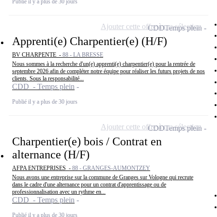
Publié il y a plus de 30 jours
Ajouter cette offre à ma sélection
CDD
Temps plein
Apprenti(e) Charpentier(e) (H/F)
BV CHARPENTE -
88 - LA BRESSE
Nous sommes à la recherche d'un(e) apprenti(e) charpentier(e) pour la rentrée de
septembre 2026 afin de compléter notre équipe pour réaliser les futurs projets de nos
clients. Sous la responsabilité...
CDD - Temps plein
Publié il y a plus de 30 jours
Ajouter cette offre à ma sélection
CDD
Temps plein
Charpentier(e) bois / Contrat en
alternance (H/F)
AFPA ENTREPRISES -
88 - GRANGES-AUMONTZEY
Nous avons une entreprise sur la commune de Granges sur Vologne qui recrute
dans le cadre d'une alternance pour un contrat d'apprentissage ou de
professionnalisation avec un rythme en...
CDD - Temps plein
Publié il y a plus de 30 jours