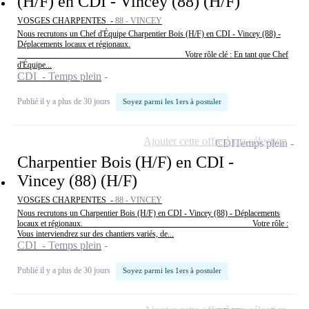
(H/F) en CDI - Vincey (88) (H/F)
VOSGES CHARPENTES -
88 - VINCEY
Nous recrutons un Chef d'Équipe Charpentier Bois (H/F) en CDI - Vincey (88) -
Déplacements locaux et régionaux.
________________________________________ Votre rôle clé : En tant que Chef
d'Équipe...
CDI - Temps plein
Publié il y a plus de 30 jours
Soyez parmi les 1ers à postuler
Ajouter cette offre à ma sélection
CDI
Temps plein
Charpentier Bois (H/F) en CDI -
Vincey (88) (H/F)
VOSGES CHARPENTES -
88 - VINCEY
Nous recrutons un Charpentier Bois (H/F) en CDI - Vincey (88) - Déplacements
locaux et régionaux. ________________________________________ Votre rôle :
Vous interviendrez sur des chantiers variés, de...
CDI - Temps plein
Publié il y a plus de 30 jours
Soyez parmi les 1ers à postuler