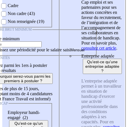
Cap emploi et ses
Cadre
partenaires pour ses
actions concrètes en
Non cadre (43)
faveur du recrutement,
Non renseignée (19)
de l’intégration et de
l’accompagnement de
IRE BRUT MINIMUM
ses collaborateurs en
situation de handicap.
re minimum
Pour en savoir plus,
consultez cet article
.
ssez une périodicité pour le salaire saisi
Entreprise adaptée
NITÉS
Qu'est-ce qu'une
z parmi les 1ers à postuler
entreprise adaptée
)
résultats
?
urquoi serez-vous parmi les
L'entreprise adaptée
premiers à postuler ?
permet à un travailleur
es de plus de 15 jours,
en situation de
tant moins de 4 candidatures
handicap d'exercer
t France Travail est informé)
une activité
ICAP
professionnelle dans
des conditions
Employeur handi-
adaptées à ses
engagé (2)
capacités. Pour en
Qu'est-ce qu'un
savoir plus,
consultez