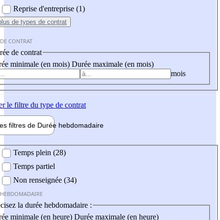
Reprise d'entreprise (1)
plus
de types de contrat
 DE CONTRAT
ée de contrat
ée minimale (en mois)
Durée maximale (en mois)
mois
er
le filtre du type de contrat
les filtres de
Durée hebdo
madaire
 hebdomadaire
Temps plein (28)
Temps partiel
Non renseignée (34)
 HEBDOMADAIRE
cisez la durée hebdomadaire :
ée minimale (en heure)
Durée maximale (en heure)