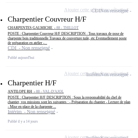
Ajouter cette offre à ma sélection
CDI
Non renseigné
Charpentier Couvreur H/F
CHARPENTES GALMICHE -
88 - THILLOT
POSTE : Charpentier Couvreur H/F DESCRIPTION : Tous travaux de pose de
charpente bois traditionnelle Travaux de couverture tuile, etc Eventuellement poste
de préparation en atelier -...
CDI - Non renseigné
Publié aujourd'hui
Ajouter cette offre à ma sélection
Intérim
Non renseigné
Charpentier H/F
ANTILOPE RH -
88 - VAL-D'AJOL
POSTE : Charpentier H/F DESCRIPTION : Sous la responsabilité du chef de
chantier, vos missions sont les suivantes : - Préparation du chantier - Lecture de plan
- Mise en place de la charpente ...
Intérim - Non renseigné
Publié il y a 14 jours
Ajouter cette offre à ma sélection