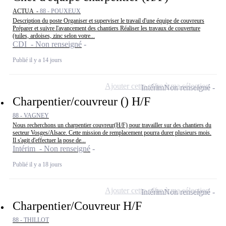
ACTUA -
88 - POUXEUX
Description du poste Organiser et superviser le travail d'une équipe de couvreurs
Préparer et suivre l'avancement des chantiers Réaliser les travaux de couverture
(tuiles, ardoises, zinc selon votre...
CDI - Non renseigné
Publié il y a 14 jours
Ajouter cette offre à ma sélection
Intérim
Non renseigné
Charpentier/couvreur () H/F
88 - VAGNEY
Nous recherchons un charpentier couvreur(H/F) pour travailler sur des chantiers du
secteur Vosges/Alsace. Cette mission de remplacement pourra durer plusieurs mois.
Il s'agit d'effectuer la pose de...
Intérim - Non renseigné
Publié il y a 18 jours
Ajouter cette offre à ma sélection
Intérim
Non renseigné
Charpentier/Couvreur H/F
88 - THILLOT