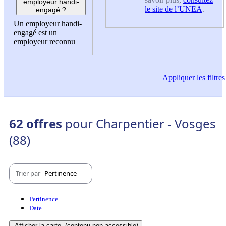
employeur handi-
le site de l’UNEA
.
engagé ?
Un employeur handi-
engagé est un
employeur reconnu
Appliquer
les filtres
62 offres
pour Charpentier - Vosges
(88)
Trier par
Pertinence
Pertinence
Date
Afficher la carte
(contenu non-accessible)