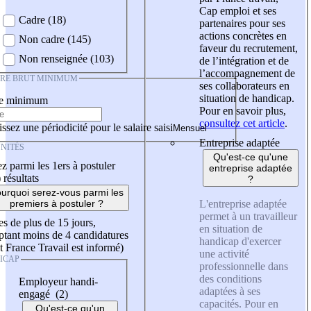
Cap emploi et ses
Cadre (18)
partenaires pour ses
actions concrètes en
Non cadre (145)
faveur du recrutement,
Non renseignée (103)
de l’intégration et de
l’accompagnement de
IRE BRUT MINIMUM
ses collaborateurs en
situation de handicap.
re minimum
Pour en savoir plus,
consultez cet article
.
ssez une périodicité pour le salaire saisi
Entreprise adaptée
NITÉS
Qu'est-ce qu'une
z parmi les 1ers à postuler
entreprise adaptée
)
résultats
?
urquoi serez-vous parmi les
L'entreprise adaptée
premiers à postuler ?
permet à un travailleur
es de plus de 15 jours,
en situation de
tant moins de 4 candidatures
handicap d'exercer
t France Travail est informé)
une activité
ICAP
professionnelle dans
des conditions
Employeur handi-
adaptées à ses
engagé (2)
capacités. Pour en
Qu'est-ce qu'un