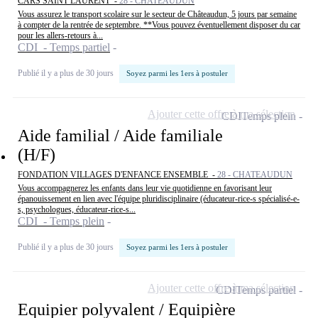
CARS SAINT LAURENT -
28 - CHATEAUDUN
Vous assurez le transport scolaire sur le secteur de Châteaudun, 5 jours par semaine
à compter de la rentrée de septembre. **Vous pouvez éventuellement disposer du car
pour les allers-retours à...
CDI - Temps partiel
Publié il y a plus de 30 jours
Soyez parmi les 1ers à postuler
Ajouter cette offre à ma sélection
CDI
Temps plein
Aide familial / Aide familiale
(H/F)
FONDATION VILLAGES D'ENFANCE ENSEMBLE -
28 - CHATEAUDUN
Vous accompagnerez les enfants dans leur vie quotidienne en favorisant leur
épanouissement en lien avec l'équipe pluridisciplinaire (éducateur-rice-s spécialisé-e-
s, psychologues, éducateur-rice-s...
CDI - Temps plein
Publié il y a plus de 30 jours
Soyez parmi les 1ers à postuler
Ajouter cette offre à ma sélection
CDI
Temps partiel
Equipier polyvalent / Equipière