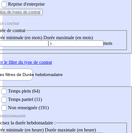
Reprise d'entreprise
plus
de types de contrat
 DE CONTRAT
ée de contrat
ée minimale (en mois)
Durée maximale (en mois)
mois
er
le filtre du type de contrat
les filtres de
Durée hebdo
madaire
 hebdomadaire
Temps plein (64)
Temps partiel (11)
Non renseignée (191)
 HEBDOMADAIRE
cisez la durée hebdomadaire :
ée minimale (en heure)
Durée maximale (en heure)