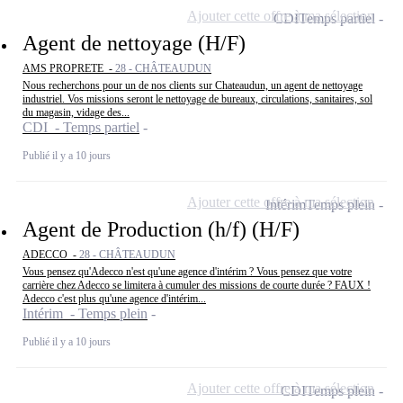
Ajouter cette offre à ma sélection
CDI
Temps partiel
Agent de nettoyage (H/F)
AMS PROPRETE -
28 - CHÂTEAUDUN
Nous recherchons pour un de nos clients sur Chateaudun, un agent de nettoyage
industriel. Vos missions seront le nettoyage de bureaux, circulations, sanitaires, sol
du magasin, vidage des...
CDI - Temps partiel
Publié il y a 10 jours
Ajouter cette offre à ma sélection
Intérim
Temps plein
Agent de Production (h/f) (H/F)
ADECCO -
28 - CHÂTEAUDUN
Vous pensez qu'Adecco n'est qu'une agence d'intérim ? Vous pensez que votre
carrière chez Adecco se limitera à cumuler des missions de courte durée ? FAUX !
Adecco c'est plus qu'une agence d'intérim...
Intérim - Temps plein
Publié il y a 10 jours
Ajouter cette offre à ma sélection
CDI
Temps plein