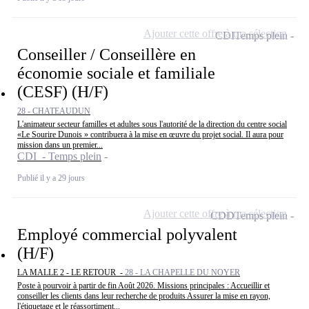
Ajouter cette offre à ma sélection
CDI
Temps plein
Conseiller / Conseillère en
économie sociale et familiale
(CESF) (H/F)
28 - CHATEAUDUN
L'animateur secteur familles et adultes sous l'autorité de la direction du centre social
«Le Sourire Dunois » contribuera à la mise en œuvre du projet social. Il aura pour
mission dans un premier...
CDI - Temps plein
Publié il y a 29 jours
Ajouter cette offre à ma sélection
CDD
Temps plein
Employé commercial polyvalent
(H/F)
LA MALLE 2 - LE RETOUR -
28 - LA CHAPELLE DU NOYER
Poste à pourvoir à partir de fin Août 2026. Missions principales : Accueillir et
conseiller les clients dans leur recherche de produits Assurer la mise en rayon,
l'étiquetage et le réassortiment...