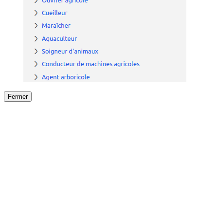
Fermer
Fermer
le détail de l'offre
/
Offre
sur
Offre précéden