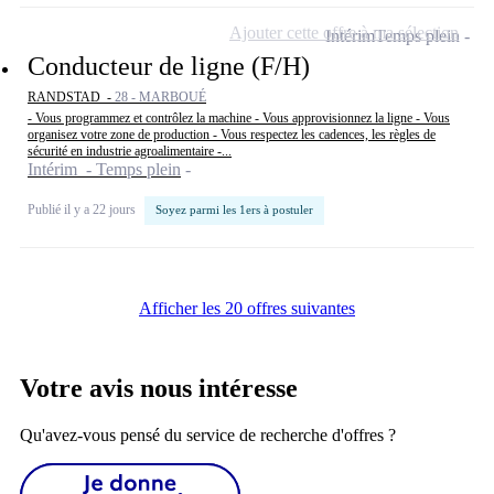
Ajouter cette offre à ma sélection
Intérim
Temps plein
Conducteur de ligne (F/H)
RANDSTAD -
28 - MARBOUÉ
- Vous programmez et contrôlez la machine - Vous approvisionnez la ligne - Vous
organisez votre zone de production - Vous respectez les cadences, les règles de
sécurité en industrie agroalimentaire -...
Intérim - Temps plein
Publié il y a 22 jours
Soyez parmi les 1ers à postuler
Afficher les 20 offres suivantes
Votre avis nous intéresse
Qu'avez-vous pensé du service de recherche d'offres ?