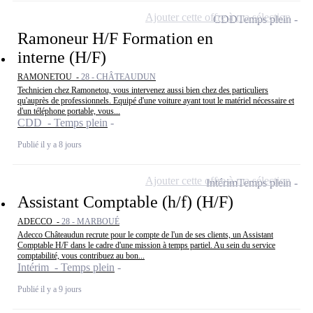
Ajouter cette offre à ma sélection
CDD
Temps plein
Ramoneur H/F Formation en
interne (H/F)
RAMONETOU -
28 - CHÂTEAUDUN
Technicien chez Ramonetou, vous intervenez aussi bien chez des particuliers
qu'auprès de professionnels. Equipé d'une voiture ayant tout le matériel nécessaire et
d'un téléphone portable, vous...
CDD - Temps plein
Publié il y a 8 jours
Ajouter cette offre à ma sélection
Intérim
Temps plein
Assistant Comptable (h/f) (H/F)
ADECCO -
28 - MARBOUÉ
Adecco Châteaudun recrute pour le compte de l'un de ses clients, un Assistant
Comptable H/F dans le cadre d'une mission à temps partiel. Au sein du service
comptabilité, vous contribuez au bon...
Intérim - Temps plein
Publié il y a 9 jours