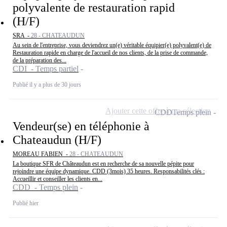
polyvalente de restauration rapid
(H/F)
SRA -
28 - CHATEAUDUN
Au sein de l'entreprise, vous deviendrez un(e) véritable équipier(e) polyvalent(e) de
Restauration rapide en charge de l'accueil de nos clients, de la prise de commande,
de la préparation des...
CDI - Temps partiel
Publié il y a plus de 30 jours
Ajouter cette offre à ma sélection
CDD
Temps plein
Vendeur(se) en téléphonie à
Chateaudun (H/F)
MOREAU FABIEN -
28 - CHATEAUDUN
La boutique SFR de Châteaudun est en recherche de sa nouvelle pépite pour
rejoindre une équipe dynamique. CDD (3mois) 35 heures. Responsabilités clés :
Accueillir et conseiller les clients en...
CDD - Temps plein
Publié hier