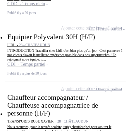
CDD - Temps plein
Publié il y a 29 jours
Ajouter cette offre à ma sélection
CDI
Temps partiel
Equipier Polyvalent 30H (H/F)
LIDL -
28 - CHÂTEAUDUN
INTRODUCTION Travailler chez Lidl, c'est bien plus qu'un job ! C'est permettre à
nos clients d'avoir la meilleure expérience possible dans nos supermarchés ! En
rejoignant notre équipe, tu...
CDI - Temps partiel
Publié il y a plus de 30 jours
Ajouter cette offre à ma sélection
CDI
Temps partiel
Chauffeur accompagnateur /
Chauffeuse accompagnatrice de
personne (H/F)
TRANSPORTS ROSE XAVIER -
28 - CHÂTEAUDUN
Nous recrutons, pour la rentrée scolaire, un(e) chauffeur(se) pour assurer le