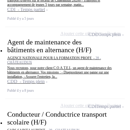
transport d'élèves sur le secteur de Chateaudun 28200 - Transport et
accompagnement de jeunes 5 jours par semaine, matin...
CDI - Temps partiel
Publié il y a 5 jours
Ajouter cette offre à ma sélection
CDD
Temps plein
Agent de maintenance des
bâtiments en alternance (H/F)
AGENCE NATIONALE POUR LA FORMATION PROFE -
28 -
CHÂTEAUDUN
Nous recrutons, pour notre client C.O.A.T.E.L, un agent de maintenance des
bâtiments en alternance. Vos missions : - Diagnostiquer une panne sur une
installation, - Assurer l'entretien, la...
CDD - Temps plein
Publié il y a 8 jours
Ajouter cette offre à ma sélection
CDI
Temps partiel
Conducteur / Conductrice transport
scolaire (H/F)