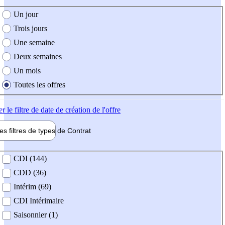
e création de l'offre
Un jour
Trois jours
Une semaine
Deux semaines
Un mois
Toutes les offres
er
le filtre de date de création de l'offre
les filtres de types de
Contrat
de contrat
CDI (144)
CDD (36)
Intérim (69)
CDI Intérimaire
Saisonnier (1)