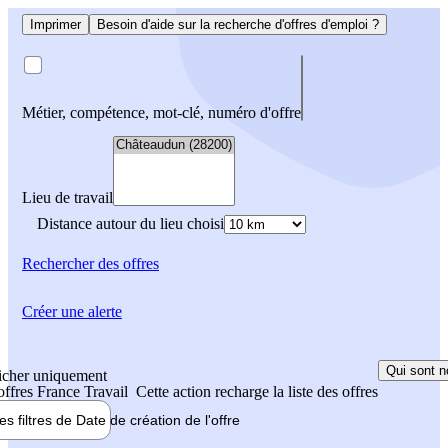
Imprimer
Besoin d'aide sur la recherche d'offres d'emploi ?
Métier, compétence, mot-clé, numéro d'offre
Lieu de travail
Distance autour du lieu choisi
Rechercher
des offres
Créer une alerte
Qui sont n
icher uniquement
 offres France Travail
Cette action recharge la liste des offres
les filtres de
Date de création
de l'offre