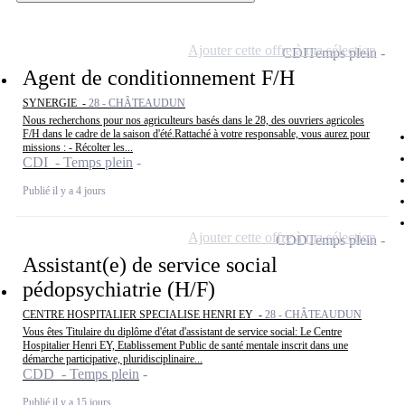
Ajouter cette offre à ma sélection
CDI
Temps plein
Agent de conditionnement F/H
SYNERGIE -
28 - CHÂTEAUDUN
Nous recherchons pour nos agriculteurs basés dans le 28, des ouvriers agricoles
F/H dans le cadre de la saison d'été.Rattaché à votre responsable, vous aurez pour
missions : - Récolter les...
CDI - Temps plein
Publié il y a 4 jours
Ajouter cette offre à ma sélection
CDD
Temps plein
Assistant(e) de service social
pédopsychiatrie (H/F)
CENTRE HOSPITALIER SPECIALISE HENRI EY -
28 - CHÂTEAUDUN
Vous êtes Titulaire du diplôme d'état d'assistant de service social: Le Centre
Hospitalier Henri EY, Etablissement Public de santé mentale inscrit dans une
démarche participative, pluridisciplinaire...
CDD - Temps plein
Publié il y a 15 jours