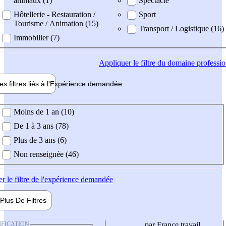
animaux (1)
Spectacle
Hôtellerie - Restauration /
Sport
Tourisme / Animation (15)
Transport / Logistique (16)
Immobilier (7)
Appliquer
le filtre du domaine professi
es filtres liés à l'
Expérience
demandée
ience demandée
Moins de 1 an (10)
De 1 à 3 ans (78)
Plus de 3 ans (6)
Non renseignée (46)
er
le filtre de l'expérience demandée
Plus De
Filtres
IFICATION
par France travail,