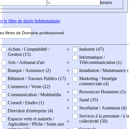
heures
er
le filtre de durée hebdomadaire
les filtres de
Domaine pro
fessionnel
ne professionel
Achats / Comptabilité /
Industrie (47)
Gestion (15)
Informatique /
Arts / Artisanat d'art
Télécommunication (1)
Banque / Assurance (2)
Installation / Maintenance 
Bâtiment / Travaux Publics (17)
Marketing / Stratégie
commerciale (4)
Commerce / Vente (22)
Ressources Humaines (5)
Communication / Multimédia
Santé (35)
Conseil / Etudes (1)
Secrétariat / Assistanat (4)
Direction d'entreprise (4)
Services à la personne / à l
Espaces verts et naturels /
collectivité (50)
Agriculture / Pêche / Soins aux