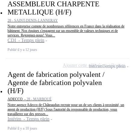
ASSEMBLEUR CHARPENTE
METALLIQUE (H/F)
28 - SAINT-DENIS-LANNERAY
Notre entreprise compte de nombreuses références en France dans la réalisation de
bâtiment. Nos équipes s'engagent sur un ensemble de valeurs techniques et de
services. Rejoignez-nous! Vous...
CDI - Temps plein
Publié il y a 12 jours
Ajouter cette offre à ma sélection
Intérim
Temps plein
Agent de fabrication polyvalent /
Agente de fabrication polyvalen
(H/F)
ADECCO -
28 - MARBOUÉ
Notre agence Adecco de Châteaudun recrute pour un de ses clients à proximité, un
agent de production (H/F) Sous l'autorité du responsable de production, vous
travaillerez sur des presses...
Intérim - Temps plein
Publié il y a 10 jours