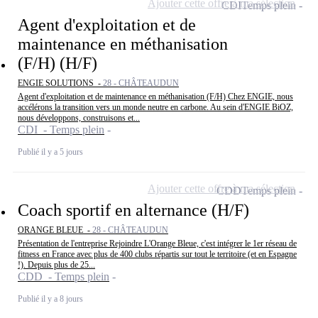
Ajouter cette offre à ma sélection
CDI
Temps plein
Agent d'exploitation et de
maintenance en méthanisation
(F/H) (H/F)
ENGIE SOLUTIONS -
28 - CHÂTEAUDUN
Agent d'exploitation et de maintenance en méthanisation (F/H) Chez ENGIE, nous
accélérons la transition vers un monde neutre en carbone. Au sein d'ENGIE BiOZ,
nous développons, construisons et...
CDI - Temps plein
Publié il y a 5 jours
Ajouter cette offre à ma sélection
CDD
Temps plein
Coach sportif en alternance (H/F)
ORANGE BLEUE -
28 - CHÂTEAUDUN
Présentation de l'entreprise Rejoindre L'Orange Bleue, c'est intégrer le 1er réseau de
fitness en France avec plus de 400 clubs répartis sur tout le territoire (et en Espagne
!). Depuis plus de 25...
CDD - Temps plein
Publié il y a 8 jours