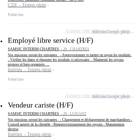
CDI - Temps plein
Publié hier
Ajouter cette offre à ma sélection
Intérim
Temps plein
Employé libre service (H/F)
SAMSIC INTERIM CHARTRES -
28 - CHARTRES
Vos missions seront les suivantes : - Approvisionner et mettre en rayon les produits.
- Vérifier les dates et étiqueter les produits si nécessaire. - Maintenir les rayons
propres et bien organisés. ...
Intérim - Temps plein
Publié hier
Ajouter cette offre à ma sélection
Intérim
Temps plein
Vendeur cariste (H/F)
SAMSIC INTERIM CHARTRES -
28 - LUISANT
Vos missions seront les suivantes : - Chargement et déchargement de marchandises -
Conseil auprès de la clientèle - Réapprovisionnement des rayons - Manutention
diverse
Intérim - Temps plein