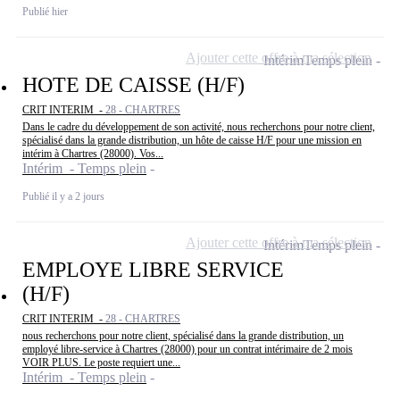
Publié hier
Ajouter cette offre à ma sélection
Intérim
Temps plein
HOTE DE CAISSE (H/F)
CRIT INTERIM -
28 - CHARTRES
Dans le cadre du développement de son activité, nous recherchons pour notre client,
spécialisé dans la grande distribution, un hôte de caisse H/F pour une mission en
intérim à Chartres (28000). Vos...
Intérim - Temps plein
Publié il y a 2 jours
Ajouter cette offre à ma sélection
Intérim
Temps plein
EMPLOYE LIBRE SERVICE
(H/F)
CRIT INTERIM -
28 - CHARTRES
nous recherchons pour notre client, spécialisé dans la grande distribution, un
employé libre-service à Chartres (28000) pour un contrat intérimaire de 2 mois
VOIR PLUS. Le poste requiert une...
Intérim - Temps plein