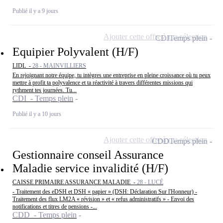
Publié il y a 9 jours
Ajouter cette offre à ma sélection
CDI
Temps plein
Equipier Polyvalent (H/F)
LIDL -
28 - MAINVILLIERS
En rejoignant notre équipe, tu intègres une entreprise en pleine croissance où tu peux
mettre à profit ta polyvalence et ta réactivité à travers différentes missions qui
rythment tes journées. Tu...
CDI - Temps plein
Publié il y a 10 jours
Ajouter cette offre à ma sélection
CDD
Temps plein
Gestionnaire conseil Assurance
Maladie service invalidité (H/F)
CAISSE PRIMAIRE ASSURANCE MALADIE -
28 - LUCÉ
- Traitement des eDSH et DSH « papier » (DSH: Déclaration Sur l'Honneur) -
Traitement des flux LM2A « révision » et « refus administratifs » - Envoi des
notifications et titres de pensions -...
CDD - Temps plein