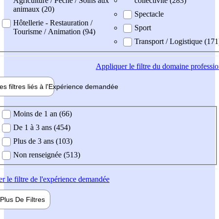
Agriculture / Pêche / Soins aux
collectivité (283)
animaux (20)
Spectacle
Hôtellerie - Restauration /
Sport
Tourisme / Animation (94)
Transport / Logistique (171
Appliquer
le filtre du domaine professi
es filtres liés à l'
Expérience
demandée
ience demandée
Moins de 1 an (66)
De 1 à 3 ans (454)
Plus de 3 ans (103)
Non renseignée (513)
er
le filtre de l'expérience demandée
Plus De
Filtres