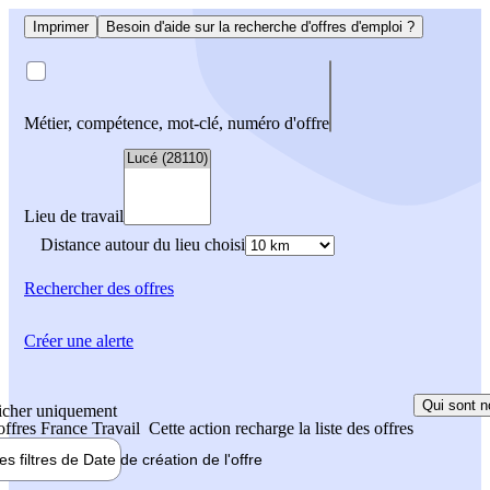
Imprimer
Besoin d'aide sur la recherche d'offres d'emploi ?
Métier, compétence, mot-clé, numéro d'offre
Lieu de travail
Distance autour du lieu choisi
Rechercher
des offres
Créer une alerte
Qui sont n
icher uniquement
 offres France Travail
Cette action recharge la liste des offres
les filtres de
Date de création
de l'offre