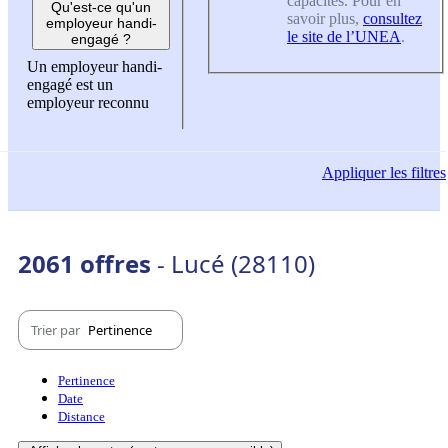
capacités. Pour en
Qu'est-ce qu'un
savoir plus,
consultez
employeur handi-
le site de l’UNEA
.
engagé ?
Un employeur handi-
engagé est un
employeur reconnu
Appliquer
les filtres
2061 offres
- Lucé (28110)
Trier par
Pertinence
Pertinence
Date
Distance