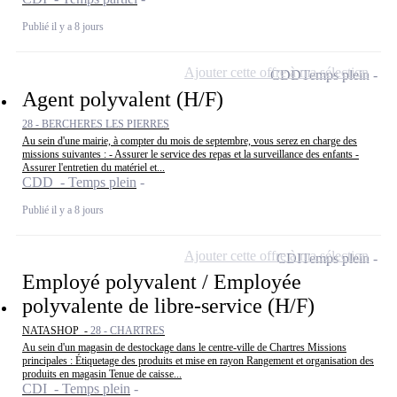
Publié il y a 8 jours
Ajouter cette offre à ma sélection
CDD
Temps plein
Agent polyvalent (H/F)
28 - BERCHERES LES PIERRES
Au sein d'une mairie, à compter du mois de septembre, vous serez en charge des
missions suivantes : - Assurer le service des repas et la surveillance des enfants -
Assurer l'entretien du matériel et...
CDD - Temps plein
Publié il y a 8 jours
Ajouter cette offre à ma sélection
CDI
Temps plein
Employé polyvalent / Employée
polyvalente de libre-service (H/F)
NATASHOP -
28 - CHARTRES
Au sein d'un magasin de destockage dans le centre-ville de Chartres Missions
principales : Étiquetage des produits et mise en rayon Rangement et organisation des
produits en magasin Tenue de caisse...
CDI - Temps plein