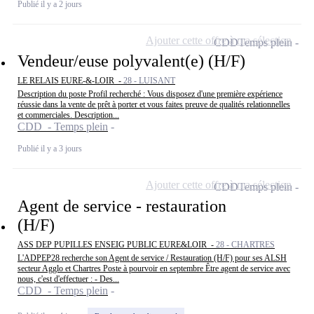
Publié il y a 2 jours
Ajouter cette offre à ma sélection
CDD
Temps plein
Vendeur/euse polyvalent(e) (H/F)
LE RELAIS EURE-&-LOIR -
28 - LUISANT
Description du poste Profil recherché : Vous disposez d'une première expérience
réussie dans la vente de prêt à porter et vous faites preuve de qualités relationnelles
et commerciales. Description...
CDD - Temps plein
Publié il y a 3 jours
Ajouter cette offre à ma sélection
CDD
Temps plein
Agent de service - restauration
(H/F)
ASS DEP PUPILLES ENSEIG PUBLIC EURE&LOIR -
28 - CHARTRES
L'ADPEP28 recherche son Agent de service / Restauration (H/F) pour ses ALSH
secteur Agglo et Chartres Poste à pourvoir en septembre Être agent de service avec
nous, c'est d'effectuer : - Des...
CDD - Temps plein