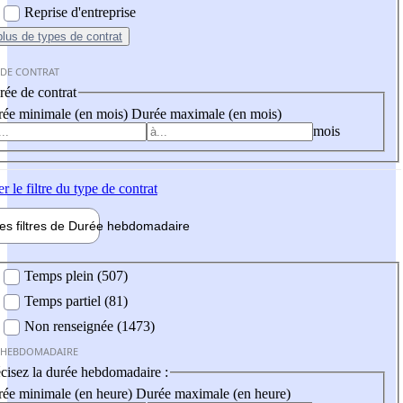
Reprise d'entreprise
plus
de types de contrat
 DE CONTRAT
ée de contrat
ée minimale (en mois)
Durée maximale (en mois)
mois
er
le filtre du type de contrat
les filtres de
Durée hebdo
madaire
 hebdomadaire
Temps plein (507)
Temps partiel (81)
Non renseignée (1473)
 HEBDOMADAIRE
cisez la durée hebdomadaire :
ée minimale (en heure)
Durée maximale (en heure)