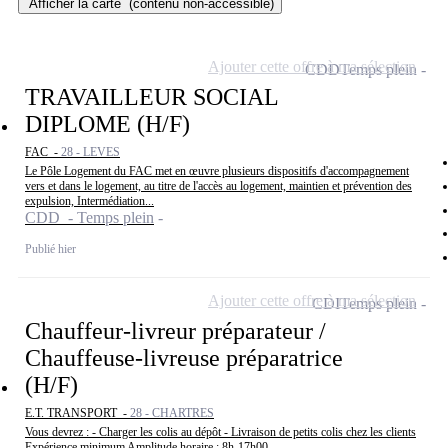
Afficher la carte
(contenu non-accessible)
Ajouter cette offre à ma sélection
CDD
Temps plein
TRAVAILLEUR SOCIAL
DIPLOME (H/F)
FAC -
28 - LEVES
Le Pôle Logement du FAC met en œuvre plusieurs dispositifs d'accompagnement
vers et dans le logement, au titre de l'accès au logement, maintien et prévention des
expulsion, Intermédiation...
CDD - Temps plein
Publié hier
Ajouter cette offre à ma sélection
CDI
Temps plein
Chauffeur-livreur préparateur /
Chauffeuse-livreuse préparatrice
(H/F)
E.T. TRANSPORT -
28 - CHARTRES
Vous devrez : - Charger les colis au dépôt - Livraison de petits colis chez les clients
Expérience minimum Amplitude horaire : 8h-17h00