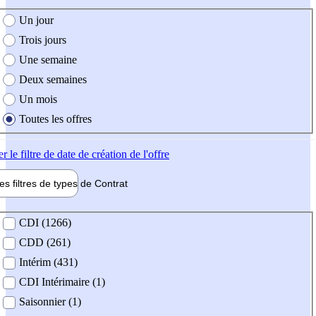
e création de l'offre
Un jour
Trois jours
Une semaine
Deux semaines
Un mois
Toutes les offres
er
le filtre de date de création de l'offre
les filtres de types de
Contrat
de contrat
CDI (1266)
CDD (261)
Intérim (431)
CDI Intérimaire (1)
Saisonnier (1)