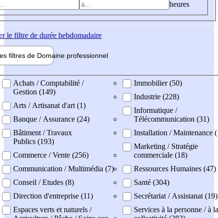
heures
er
le filtre de durée hebdomadaire
les filtres de
Domaine pro
fessionnel
ne professionel
Achats / Comptabilité /
Immobilier (50)
Gestion (149)
Industrie (228)
Arts / Artisanat d'art (1)
Informatique /
Banque / Assurance (24)
Télécommunication (31)
Bâtiment / Travaux
Installation / Maintenance 
Publics (193)
Marketing / Stratégie
Commerce / Vente (256)
commerciale (18)
Communication / Multimédia (7)
Ressources Humaines (47)
Conseil / Etudes (8)
Santé (304)
Direction d'entreprise (11)
Secrétariat / Assistanat (19)
Espaces verts et naturels /
Services à la personne / à l