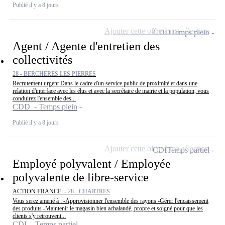
Publié il y a 8 jours
Ajouter cette offre à ma sélection
CDD
Temps plein
Agent / Agente d'entretien des
collectivités
28 - BERCHERES LES PIERRES
Recrutement urgent Dans le cadre d'un service public de proximité et dans une
relation d'interface avec les élus et avec la secrétaire de mairie et la population, vous
conduirez l'ensemble des...
CDD - Temps plein
Publié il y a 8 jours
Ajouter cette offre à ma sélection
CDI
Temps partiel
Employé polyvalent / Employée
polyvalente de libre-service
ACTION FRANCE -
28 - CHARTRES
Vous serez amené à : -Approvisionner l'ensemble des rayons -Gérer l'encaissement
des produits -Maintenir le magasin bien achalandé, propre et soigné pour que les
clients s'y retrouvent...
CDI - Temps partiel