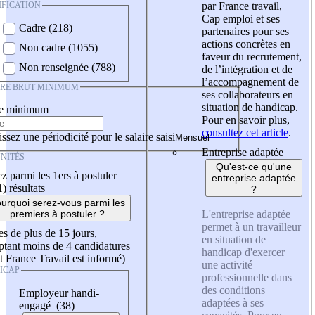
IFICATION
par France travail,
Cap emploi et ses
Cadre (218)
partenaires pour ses
actions concrètes en
Non cadre (1055)
faveur du recrutement,
Non renseignée (788)
de l’intégration et de
l’accompagnement de
IRE BRUT MINIMUM
ses collaborateurs en
situation de handicap.
re minimum
Pour en savoir plus,
consultez cet article
.
ssez une périodicité pour le salaire saisi
Entreprise adaptée
NITÉS
Qu'est-ce qu'une
z parmi les 1ers à postuler
entreprise adaptée
1)
résultats
?
urquoi serez-vous parmi les
L'entreprise adaptée
premiers à postuler ?
permet à un travailleur
es de plus de 15 jours,
en situation de
tant moins de 4 candidatures
handicap d'exercer
t France Travail est informé)
une activité
ICAP
professionnelle dans
des conditions
Employeur handi-
adaptées à ses
engagé (38)