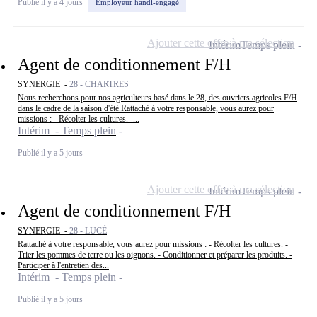
Publié il y a 4 jours
Employeur handi-engagé
Ajouter cette offre à ma sélection
Intérim
Temps plein
Agent de conditionnement F/H
SYNERGIE -
28 - CHARTRES
Nous recherchons pour nos agriculteurs basé dans le 28, des ouvriers agricoles F/H
dans le cadre de la saison d'été.Rattaché à votre responsable, vous aurez pour
missions : - Récolter les cultures. -...
Intérim - Temps plein
Publié il y a 5 jours
Ajouter cette offre à ma sélection
Intérim
Temps plein
Agent de conditionnement F/H
SYNERGIE -
28 - LUCÉ
Rattaché à votre responsable, vous aurez pour missions : - Récolter les cultures. -
Trier les pommes de terre ou les oignons. - Conditionner et préparer les produits. -
Participer à l'entretien des...
Intérim - Temps plein
Publié il y a 5 jours