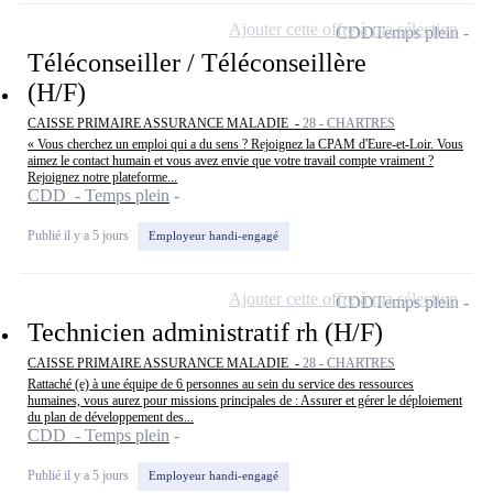
Ajouter cette offre à ma sélection
CDD
Temps plein
Téléconseiller / Téléconseillère
(H/F)
CAISSE PRIMAIRE ASSURANCE MALADIE -
28 - CHARTRES
« Vous cherchez un emploi qui a du sens ? Rejoignez la CPAM d'Eure-et-Loir. Vous
aimez le contact humain et vous avez envie que votre travail compte vraiment ?
Rejoignez notre plateforme...
CDD - Temps plein
Publié il y a 5 jours
Employeur handi-engagé
Ajouter cette offre à ma sélection
CDD
Temps plein
Technicien administratif rh (H/F)
CAISSE PRIMAIRE ASSURANCE MALADIE -
28 - CHARTRES
Rattaché (e) à une équipe de 6 personnes au sein du service des ressources
humaines, vous aurez pour missions principales de : Assurer et gérer le déploiement
du plan de développement des...
CDD - Temps plein
Publié il y a 5 jours
Employeur handi-engagé