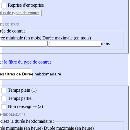
Reprise d'entreprise
plus
de types de contrat
 DE CONTRAT
ée de contrat
ée minimale (en mois)
Durée maximale (en mois)
mois
er
le filtre du type de contrat
les filtres de
Durée hebdo
madaire
 hebdomadaire
Temps plein (1)
Temps partiel
Non renseignée (2)
 HEBDOMADAIRE
cisez la durée hebdomadaire :
ée minimale (en heure)
Durée maximale (en heure)