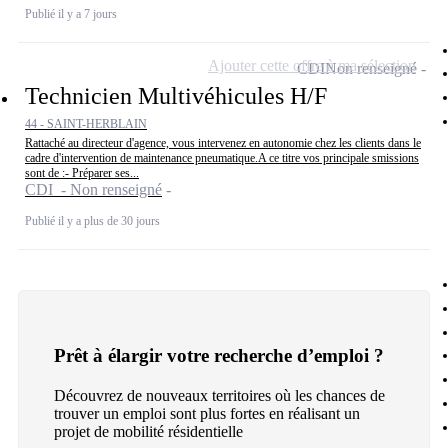
Publié il y a 7 jours
Ajouter cette offre à ma sélection
CDI
Non renseigné
Technicien Multivéhicules H/F
44 - SAINT-HERBLAIN
Rattaché au directeur d'agence, vous intervenez en autonomie chez les clients dans le
cadre d'intervention de maintenance pneumatique.A ce titre vos principale smissions
sont de :- Préparer ses...
CDI - Non renseigné
Publié il y a plus de 30 jours
Prêt à élargir votre recherche d’emploi ?
Découvrez de nouveaux territoires où les chances de
trouver un emploi sont plus fortes en réalisant un
projet de mobilité résidentielle