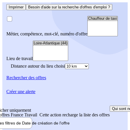
Imprimer
Besoin d'aide sur la recherche d'offres d'emploi ?
Métier, compétence, mot-clé, numéro d'offre
Lieu de travail
Distance autour du lieu choisi
Rechercher
des offres
Créer une alerte
Qui sont n
icher uniquement
 offres France Travail
Cette action recharge la liste des offres
les filtres de
Date de création
de l'offre