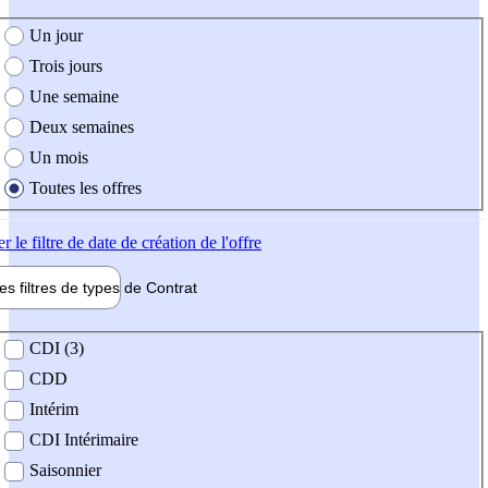
e création de l'offre
Un jour
Trois jours
Une semaine
Deux semaines
Un mois
Toutes les offres
er
le filtre de date de création de l'offre
les filtres de types de
Contrat
de contrat
CDI (3)
CDD
Intérim
CDI Intérimaire
Saisonnier