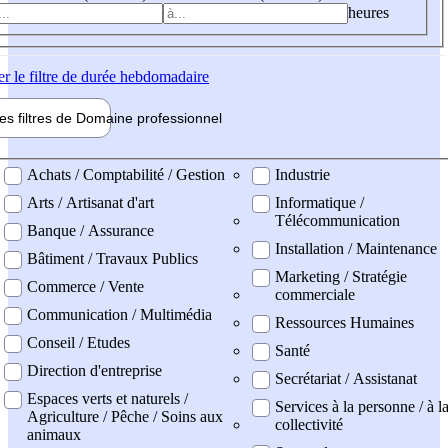
heures
er
le filtre de durée hebdomadaire
les filtres de
Domaine pro
fessionnel
ne professionel
Achats / Comptabilité / Gestion
Industrie
Arts / Artisanat d'art
Informatique /
Télécommunication
Banque / Assurance
Installation / Maintenance
Bâtiment / Travaux Publics
Marketing / Stratégie
Commerce / Vente
commerciale
Communication / Multimédia
Ressources Humaines
Conseil / Etudes
Santé
Direction d'entreprise
Secrétariat / Assistanat
Espaces verts et naturels /
Services à la personne / à l
Agriculture / Pêche / Soins aux
collectivité
animaux