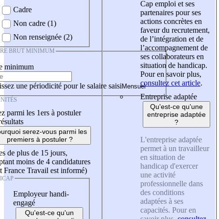
Cap emploi et ses
Cadre
partenaires pour ses
actions concrètes en
Non cadre (1)
faveur du recrutement,
Non renseignée (2)
de l’intégration et de
l’accompagnement de
IRE BRUT MINIMUM
ses collaborateurs en
situation de handicap.
re minimum
Pour en savoir plus,
consultez cet article
.
ssez une périodicité pour le salaire saisi
Entreprise adaptée
NITÉS
Qu'est-ce qu'une
z parmi les 1ers à postuler
entreprise adaptée
résultats
?
urquoi serez-vous parmi les
L'entreprise adaptée
premiers à postuler ?
permet à un travailleur
es de plus de 15 jours,
en situation de
tant moins de 4 candidatures
handicap d'exercer
t France Travail est informé)
une activité
ICAP
professionnelle dans
des conditions
Employeur handi-
adaptées à ses
engagé
capacités. Pour en
Qu'est-ce qu'un
savoir plus,
consultez