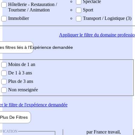
Spectacle
Hôtellerie - Restauration /
Tourisme / Animation
Sport
Immobilier
Transport / Logistique (3)
Appliquer
le filtre du domaine professi
es filtres liés à l'
Expérience
demandée
ience demandée
Moins de 1 an
De 1 à 3 ans
Plus de 3 ans
Non renseignée
er
le filtre de l'expérience demandée
Plus De
Filtres
IFICATION
par France travail,