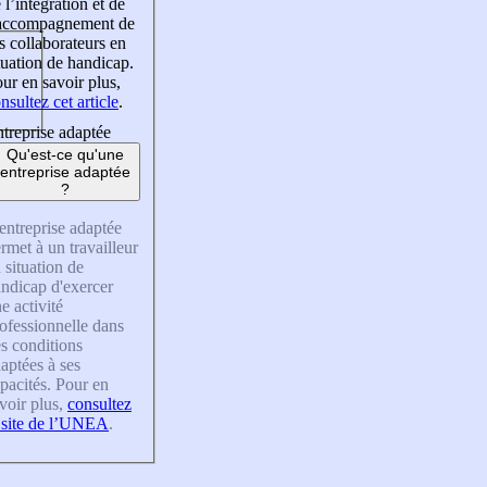
 l’intégration et de
’accompagnement de
s collaborateurs en
tuation de handicap.
ur en savoir plus,
nsultez cet article
.
treprise adaptée
Qu'est-ce qu'une
entreprise adaptée
?
entreprise adaptée
rmet à un travailleur
 situation de
ndicap d'exercer
e activité
ofessionnelle dans
s conditions
aptées à ses
pacités. Pour en
voir plus,
consultez
 site de l’UNEA
.