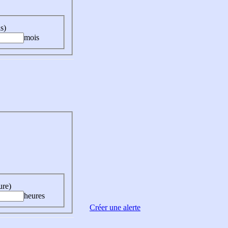
s)
mois
ure)
heures
Créer une alerte