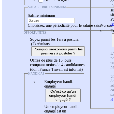
de
l
SALAIRE BRUT MINIMUM
se
si
Salaire minimum
Po
co
Choisissez une périodicité pour le salaire saisi
En
OPPORTUNITÉS
Soyez parmi les 1ers à postuler
(2)
résultats
Pourquoi serez-vous parmi les
L'
premiers à postuler ?
pe
Offres de plus de 15 jours,
en
comptant moins de 4 candidatures
ha
(dont France Travail est informé)
un
HANDICAP
pr
de
Employeur handi-
ad
engagé
ca
Qu'est-ce qu'un
sa
employeur handi-
le
engagé ?
Un employeur handi-
engagé est un