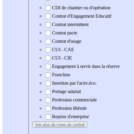
CDI de chantier ou d'opération
Contrat d'Engagement Educatif
Contrat intermittent
Contrat pacte
Contrat d'usage
CUI - CAE
CUI - CIE
Engagement à servir dans la réserve
Franchise
Insertion par l'activ.éco.
Portage salarial
Profession commerciale
Profession libérale
Reprise d'entreprise
Voir plus
de types de contrat