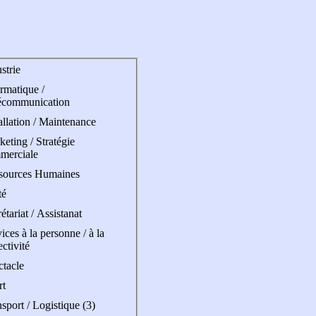
strie
rmatique /
écommunication
allation / Maintenance
eting / Stratégie
merciale
sources Humaines
té
étariat / Assistanat
ices à la personne / à la
ectivité
ctacle
rt
sport / Logistique (3)