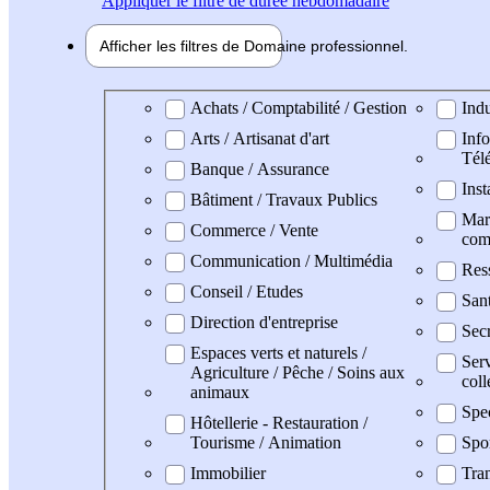
Appliquer
le filtre de durée hebdomadaire
Afficher les filtres de
Domaine pro
fessionnel
Domaine professionel
Achats / Comptabilité / Gestion
Indu
Arts / Artisanat d'art
Info
Tél
Banque / Assurance
Inst
Bâtiment / Travaux Publics
Mark
Commerce / Vente
com
Communication / Multimédia
Res
Conseil / Etudes
San
Direction d'entreprise
Secr
Espaces verts et naturels /
Serv
Agriculture / Pêche / Soins aux
coll
animaux
Spe
Hôtellerie - Restauration /
Tourisme / Animation
Spo
Immobilier
Tran