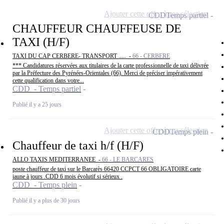
Ajouter cette offre à ma sélection
CDD
Temps partiel
CHAUFFEUR CHAUFFEUSE DE
TAXI (H/F)
TAXI DU CAP CERBERE- TRANSPORT ..... -
66 - CERBERE
*** Candidatures réservées aux titulaires de la carte professionnelle de taxi délivrée
par la Préfecture des Pyrénées-Orientales (66). Merci de préciser impérativement
cette qualification dans votre...
CDD - Temps partiel
Publié il y a 25 jours
Ajouter cette offre à ma sélection
CDD
Temps plein
Chauffeur de taxi h/f (H/F)
ALLO TAXIS MEDITERRANEE -
66 - LE BARCARES
poste chauffeur de taxi sur le Barcarès 66420 CCPCT 66 OBLIGATOIRE carte
jaune à jours .CDD 6 mois évolutif si sérieux .
CDD - Temps plein
Publié il y a plus de 30 jours