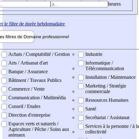
heures
er
le filtre de durée hebdomadaire
les filtres de
Domaine pro
fessionnel
ne professionel
Achats / Comptabilité / Gestion
Industrie
Arts / Artisanat d'art
Informatique /
Télécommunication
Banque / Assurance
Installation / Maintenance
Bâtiment / Travaux Publics
Marketing / Stratégie
Commerce / Vente
commerciale
Communication / Multimédia
Ressources Humaines
Conseil / Etudes
Santé
Direction d'entreprise
Secrétariat / Assistanat
Espaces verts et naturels /
Services à la personne / à l
Agriculture / Pêche / Soins aux
collectivité
animaux