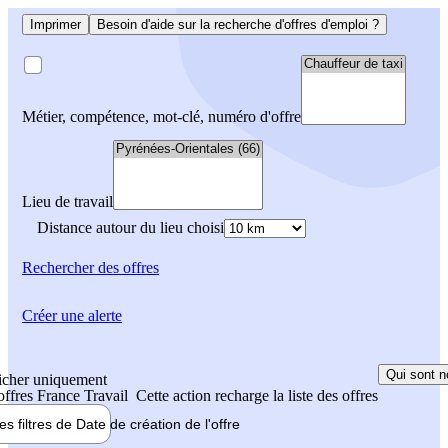
Imprimer
Besoin d'aide sur la recherche d'offres d'emploi ?
Métier, compétence, mot-clé, numéro d'offre
Lieu de travail
Distance autour du lieu choisi
Rechercher
des offres
Créer une alerte
Qui sont n
icher uniquement
 offres France Travail
Cette action recharge la liste des offres
les filtres de
Date de création
de l'offre