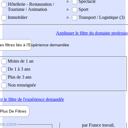
Spectacle
Hôtellerie - Restauration /
Tourisme / Animation
Sport
Immobilier
Transport / Logistique (3)
Appliquer
le filtre du domaine professi
es filtres liés à l'
Expérience
demandée
ience demandée
Moins de 1 an
De 1 à 3 ans
Plus de 3 ans
Non renseignée
er
le filtre de l'expérience demandée
Plus De
Filtres
IFICATION
par France travail,