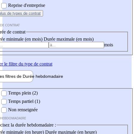
Reprise d'entreprise
plus
de types de contrat
 DE CONTRAT
ée de contrat
ée minimale (en mois)
Durée maximale (en mois)
mois
er
le filtre du type de contrat
les filtres de
Durée hebdo
madaire
 hebdomadaire
Temps plein (2)
Temps partiel (1)
Non renseignée
 HEBDOMADAIRE
cisez la durée hebdomadaire :
ée minimale (en heure)
Durée maximale (en heure)