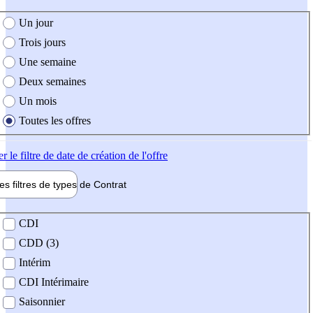
e création de l'offre
Un jour
Trois jours
Une semaine
Deux semaines
Un mois
Toutes les offres
er
le filtre de date de création de l'offre
les filtres de types de
Contrat
de contrat
CDI
CDD (3)
Intérim
CDI Intérimaire
Saisonnier