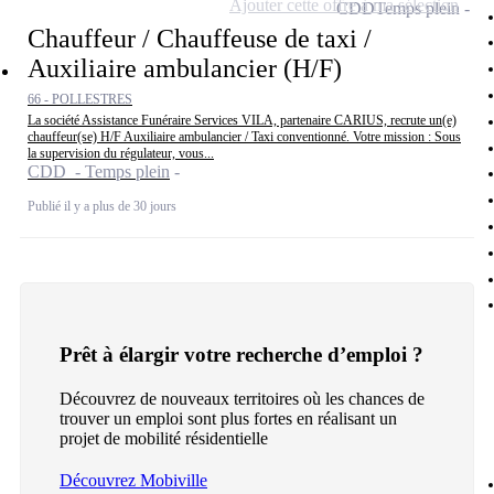
Ajouter cette offre à ma sélection
CDD
Temps plein
Chauffeur / Chauffeuse de taxi /
Auxiliaire ambulancier (H/F)
66 - POLLESTRES
La société Assistance Funéraire Services VILA, partenaire CARIUS, recrute un(e)
chauffeur(se) H/F Auxiliaire ambulancier / Taxi conventionné. Votre mission : Sous
la supervision du régulateur, vous...
CDD - Temps plein
Publié il y a plus de 30 jours
Prêt à élargir votre recherche d’emploi ?
Découvrez de nouveaux territoires où les chances de
trouver un emploi sont plus fortes en réalisant un
projet de mobilité résidentielle
Découvrez Mobiville