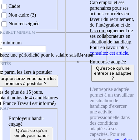
Cap emploi et ses
Cadre
partenaires pour ses
actions concrètes en
Non cadre (3)
faveur du recrutement,
Non renseignée
de l’intégration et de
l’accompagnement de
IRE BRUT MINIMUM
ses collaborateurs en
situation de handicap.
re minimum
Pour en savoir plus,
consultez cet article
.
ssez une périodicité pour le salaire saisi
Entreprise adaptée
NITÉS
Qu'est-ce qu'une
z parmi les 1ers à postuler
entreprise adaptée
?
urquoi serez-vous parmi les
premiers à postuler ?
L'entreprise adaptée
es de plus de 15 jours,
permet à un travailleur
tant moins de 4 candidatures
en situation de
t France Travail est informé)
handicap d'exercer
ICAP
une activité
professionnelle dans
Employeur handi-
des conditions
engagé
adaptées à ses
Qu'est-ce qu'un
capacités. Pour en
employeur handi-
savoir plus,
consultez