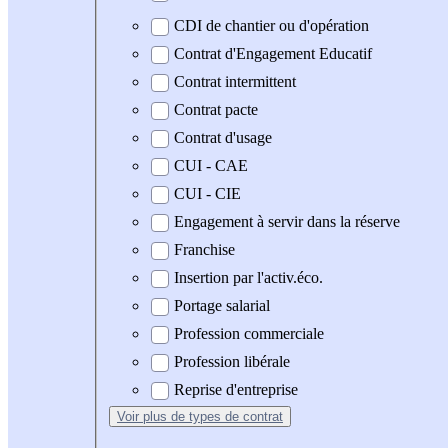
CDI de chantier ou d'opération
Contrat d'Engagement Educatif
Contrat intermittent
Contrat pacte
Contrat d'usage
CUI - CAE
CUI - CIE
Engagement à servir dans la réserve
Franchise
Insertion par l'activ.éco.
Portage salarial
Profession commerciale
Profession libérale
Reprise d'entreprise
Voir plus
de types de contrat