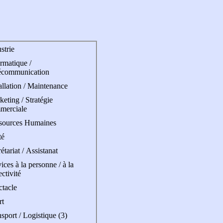
strie
rmatique /
écommunication
allation / Maintenance
eting / Stratégie
merciale
sources Humaines
té
étariat / Assistanat
ices à la personne / à la
ectivité
ctacle
rt
sport / Logistique (3)