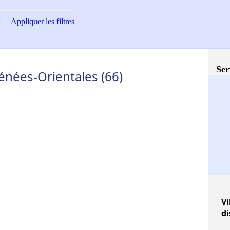
Appliquer
les filtres
Ser
énées-Orientales (66)
Vi
di