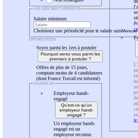
de
l
SALAIRE BRUT MINIMUM
se
si
Salaire minimum
Po
co
Choisissez une périodicité pour le salaire saisi
En
OPPORTUNITÉS
Soyez parmi les 1ers à postuler
Pourquoi serez-vous parmi les
premiers à postuler ?
L'
Offres de plus de 15 jours,
pe
comptant moins de 4 candidatures
en
(dont France Travail est informé)
ha
HANDICAP
un
pr
Employeur handi-
de
engagé
ad
Qu'est-ce qu'un
ca
employeur handi-
sa
engagé ?
le
Un employeur handi-
engagé est un
employeur reconnu