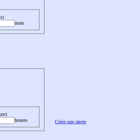
s)
mois
ure)
heures
Créer une alerte