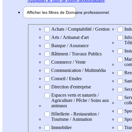
Appliquer
le filtre de durée hebdomadaire
Afficher les filtres de
Domaine pro
fessionnel
Domaine professionel
Achats / Comptabilité / Gestion
Indu
Arts / Artisanat d'art
Info
Tél
Banque / Assurance
Inst
Bâtiment / Travaux Publics
Mark
Commerce / Vente
com
Communication / Multimédia
Res
Conseil / Etudes
San
Direction d'entreprise
Secr
Espaces verts et naturels /
Serv
Agriculture / Pêche / Soins aux
coll
animaux
Spe
Hôtellerie - Restauration /
Tourisme / Animation
Spo
Immobilier
Tran