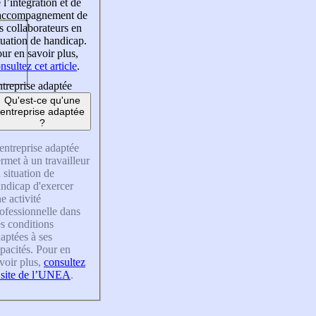
 l’intégration et de
’accompagnement de
s collaborateurs en
tuation de handicap.
ur en savoir plus,
nsultez cet article
.
treprise adaptée
Qu'est-ce qu'une
entreprise adaptée
?
entreprise adaptée
rmet à un travailleur
 situation de
ndicap d'exercer
e activité
ofessionnelle dans
s conditions
aptées à ses
pacités. Pour en
voir plus,
consultez
 site de l’UNEA
.