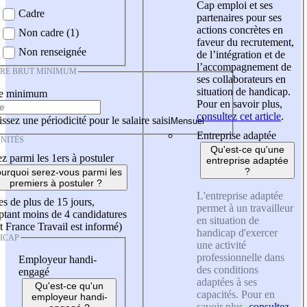
Cap emploi et ses
Cadre
partenaires pour ses
actions concrètes en
Non cadre (1)
faveur du recrutement,
Non renseignée
de l’intégration et de
l’accompagnement de
IRE BRUT MINIMUM
ses collaborateurs en
situation de handicap.
re minimum
Pour en savoir plus,
consultez cet article
.
ssez une périodicité pour le salaire saisi
Entreprise adaptée
NITÉS
Qu'est-ce qu'une
z parmi les 1ers à postuler
entreprise adaptée
?
urquoi serez-vous parmi les
premiers à postuler ?
L'entreprise adaptée
es de plus de 15 jours,
permet à un travailleur
tant moins de 4 candidatures
en situation de
t France Travail est informé)
handicap d'exercer
ICAP
une activité
professionnelle dans
Employeur handi-
des conditions
engagé
adaptées à ses
Qu'est-ce qu'un
capacités. Pour en
employeur handi-
savoir plus,
consultez