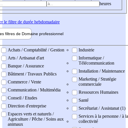
heures
er
le filtre de durée hebdomadaire
les filtres de
Domaine pro
fessionnel
ne professionel
Achats / Comptabilité / Gestion
Industrie
Arts / Artisanat d'art
Informatique /
Télécommunication
Banque / Assurance
Installation / Maintenance
Bâtiment / Travaux Publics
Marketing / Stratégie
Commerce / Vente
commerciale
Communication / Multimédia
Ressources Humaines
Conseil / Etudes
Santé
Direction d'entreprise
Secrétariat / Assistanat (1)
Espaces verts et naturels /
Services à la personne / à l
Agriculture / Pêche / Soins aux
collectivité
animaux