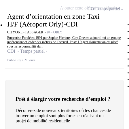
Ajouter cette offre à ma sélection
CDI
Temps partiel
Agent d’orientation en zone Taxi
H/F (Aéroport Orly)-CDI
CITYONE - PASSAGER -
94 - ORLY
Entreprise Fondé en 1991 par Sophie Pécriaux, City One est aujourd’hui un groupe
indépendant et leader des métiers de l’accueil. Poste L’agent d'orientation est placé
sous la responsabilité du...
CDI - Temps partiel
Publié il y a 21 jours
Prêt à élargir votre recherche d’emploi ?
Découvrez de nouveaux territoires où les chances de
trouver un emploi sont plus fortes en réalisant un
projet de mobilité résidentielle