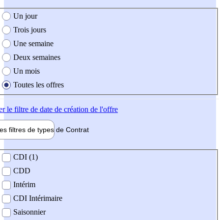
e création de l'offre
Un jour
Trois jours
Une semaine
Deux semaines
Un mois
Toutes les offres
er
le filtre de date de création de l'offre
les filtres de types de
Contrat
de contrat
CDI (1)
CDD
Intérim
CDI Intérimaire
Saisonnier