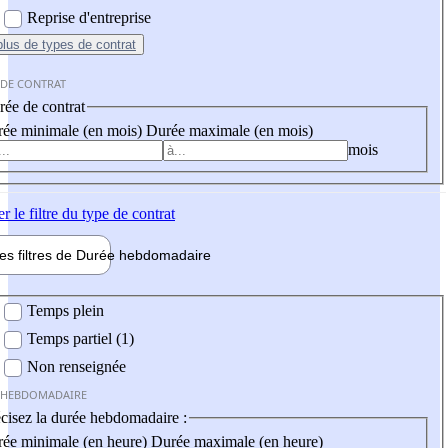
Reprise d'entreprise
plus
de types de contrat
 DE CONTRAT
ée de contrat
ée minimale (en mois)
Durée maximale (en mois)
mois
er
le filtre du type de contrat
les filtres de
Durée hebdo
madaire
 hebdomadaire
Temps plein
Temps partiel (1)
Non renseignée
 HEBDOMADAIRE
cisez la durée hebdomadaire :
ée minimale (en heure)
Durée maximale (en heure)