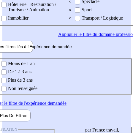
Spectacle
Hôtellerie - Restauration /
Tourisme / Animation
Sport
Immobilier
Transport / Logistique
Appliquer
le filtre du domaine professi
es filtres liés à l'
Expérience
demandée
ience demandée
Moins de 1 an
De 1 à 3 ans
Plus de 3 ans
Non renseignée
er
le filtre de l'expérience demandée
Plus De
Filtres
IFICATION
par France travail,