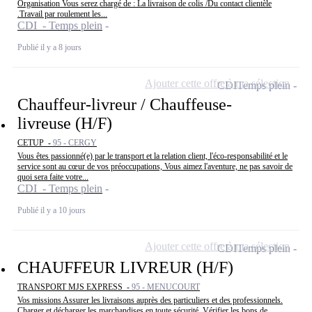
Organisation Vous serez chargé de : La livraison de colis /Du contact clientèle
.Travail par roulement les...
CDI - Temps plein
Publié il y a 8 jours
Ajouter cette offre à ma sélection
CDI
Temps plein
Chauffeur-livreur / Chauffeuse-
livreuse (H/F)
CETUP -
95 - CERGY
Vous êtes passionné(e) par le transport et la relation client, l'éco-responsabilité et le
service sont au cœur de vos préoccupations, Vous aimez l'aventure, ne pas savoir de
quoi sera faite votre...
CDI - Temps plein
Publié il y a 10 jours
Ajouter cette offre à ma sélection
CDI
Temps plein
CHAUFFEUR LIVREUR (H/F)
TRANSPORT MJS EXPRESS -
95 - MENUCOURT
Vos missions Assurer les livraisons auprès des particuliers et des professionnels.
Charger et décharger les marchandises en toute sécurité. Vérifier les bons de