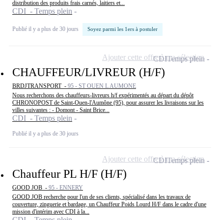
distribution des produits frais carnés, laitiers et...
CDI - Temps plein
Publié il y a plus de 30 jours
Soyez parmi les 1ers à postuler
Ajouter cette offre à ma sélection
CDI
Temps plein
CHAUFFEUR/LIVREUR (H/F)
BRDJTRANSPORT -
95 - ST OUEN L AUMONE
Nous recherchons des chauffeurs-livreurs h/f expérimentés au départ du dépôt
CHRONOPOST de Saint-Ouen-l'Aumône (95), pour assurer les livraisons sur les
villes suivantes : - Domont - Saint Brice...
CDI - Temps plein
Publié il y a plus de 30 jours
Ajouter cette offre à ma sélection
CDI
Temps plein
Chauffeur PL H/F (H/F)
GOOD JOB -
95 - ENNERY
GOOD JOB recherche pour l'un de ses clients, spécialisé dans les travaux de
couverture, zinguerie et bardage, un Chauffeur Poids Lourd H/F dans le cadre d'une
mission d'intérim avec CDI à la...
CDI - Temps plein