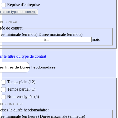
Reprise d'entreprise
plus
de types de contrat
 DE CONTRAT
ée de contrat
ée minimale (en mois)
Durée maximale (en mois)
mois
er
le filtre du type de contrat
les filtres de
Durée hebdo
madaire
 hebdomadaire
Temps plein (12)
Temps partiel (1)
Non renseignée (5)
 HEBDOMADAIRE
cisez la durée hebdomadaire :
ée minimale (en heure)
Durée maximale (en heure)