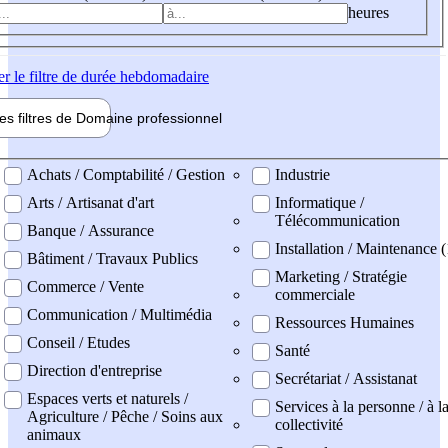
heures
er
le filtre de durée hebdomadaire
les filtres de
Domaine pro
fessionnel
ne professionel
Achats / Comptabilité / Gestion
Industrie
Arts / Artisanat d'art
Informatique /
Télécommunication
Banque / Assurance
Installation / Maintenance (
Bâtiment / Travaux Publics
Marketing / Stratégie
Commerce / Vente
commerciale
Communication / Multimédia
Ressources Humaines
Conseil / Etudes
Santé
Direction d'entreprise
Secrétariat / Assistanat
Espaces verts et naturels /
Services à la personne / à l
Agriculture / Pêche / Soins aux
collectivité
animaux