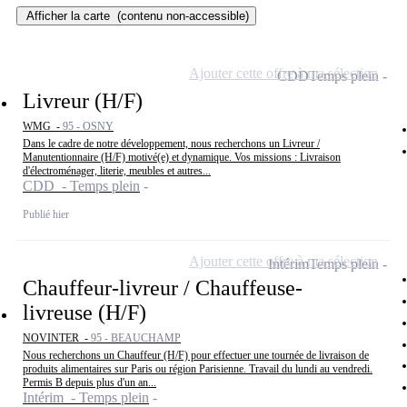
Afficher la carte
(contenu non-accessible)
Ajouter cette offre à ma sélection
CDD
Temps plein
Livreur (H/F)
WMG -
95 - OSNY
Dans le cadre de notre développement, nous recherchons un Livreur /
Manutentionnaire (H/F) motivé(e) et dynamique. Vos missions : Livraison
d'électroménager, literie, meubles et autres...
CDD - Temps plein
Publié hier
Ajouter cette offre à ma sélection
Intérim
Temps plein
Chauffeur-livreur / Chauffeuse-
livreuse (H/F)
NOVINTER -
95 - BEAUCHAMP
Nous recherchons un Chauffeur (H/F) pour effectuer une tournée de livraison de
produits alimentaires sur Paris ou région Parisienne. Travail du lundi au vendredi.
Permis B depuis plus d'un an...
Intérim - Temps plein