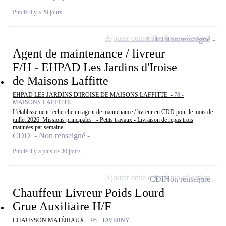
Publié il y a 29 jours
Ajouter cette offre à ma sélection
CDD
Non renseigné
Agent de maintenance / livreur
F/H - EHPAD Les Jardins d'Iroise
de Maisons Laffitte
EHPAD LES JARDINS D'IROISE DE MAISONS LAFFITTE -
78 -
MAISONS-LAFFITTE
L'établissement recherche un agent de maintenance / livreur en CDD pour le mois de
juillet 2026. Missions principales : - Petits travaux - Livraison de repas trois
matinées par semaine -...
CDD - Non renseigné
Publié il y a plus de 30 jours
Ajouter cette offre à ma sélection
CDI
Non renseigné
Chauffeur Livreur Poids Lourd
Grue Auxiliaire H/F
CHAUSSON MATÉRIAUX -
95 - TAVERNY