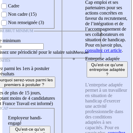
Cap emploi et ses
Cadre
partenaires pour ses
actions concrètes en
Non cadre (15)
faveur du recrutement,
Non renseignée (3)
de l’intégration et de
l’accompagnement de
IRE BRUT MINIMUM
ses collaborateurs en
situation de handicap.
re minimum
Pour en savoir plus,
consultez cet article
.
ssez une périodicité pour le salaire saisi
Entreprise adaptée
NITÉS
Qu'est-ce qu'une
z parmi les 1ers à postuler
entreprise adaptée
résultats
?
urquoi serez-vous parmi les
L'entreprise adaptée
premiers à postuler ?
permet à un travailleur
es de plus de 15 jours,
en situation de
tant moins de 4 candidatures
handicap d'exercer
t France Travail est informé)
une activité
ICAP
professionnelle dans
des conditions
Employeur handi-
adaptées à ses
engagé
capacités. Pour en
Qu'est-ce qu'un
savoir plus,
consultez