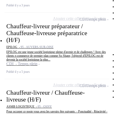
Publié il y a 3 jours
Ajouter cette offre à ma sélection
CDI
Temps plein
Chauffeur-livreur préparateur /
Chauffeuse-livreuse préparatrice
(H/F)
EPILOG -
95 - AUVERS-SUR-OISE
EPILOG est une jeune société logistique pleine d'avenir et de challenges ! Avec des
clients e-commerce de premier plan comme So Shape, l'objectif d'EPILOG est de
devenir la société logistique la plus...
CDI - Temps plein
Publié il y a 5 jours
Ajouter cette offre à ma sélection
CDI
Temps plein
Chauffeur-livreur / Chauffeuse-
livreuse (H/F)
ASMB LOGISTIQUE -
95 - OSNY
Pour occuper ce poste vous avez les savoirs être suivants: - Ponctualité - Réactivité -