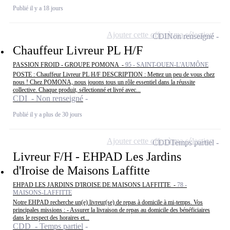
Publié il y a 18 jours
Ajouter cette offre à ma sélection
CDI
Non renseigné
Chauffeur Livreur PL H/F
PASSION FROID - GROUPE POMONA -
95 - SAINT-OUEN-L'AUMÔNE
POSTE : Chauffeur Livreur PL H/F DESCRIPTION : Mettez un peu de vous chez
nous ! Chez POMONA, nous jouons tous un rôle essentiel dans la réussite
collective. Chaque produit, sélectionné et livré avec...
CDI - Non renseigné
Publié il y a plus de 30 jours
Ajouter cette offre à ma sélection
CDD
Temps partiel
Livreur F/H - EHPAD Les Jardins
d'Iroise de Maisons Laffitte
EHPAD LES JARDINS D'IROISE DE MAISONS LAFFITTE -
78 -
MAISONS-LAFFITTE
Notre EHPAD recherche un(e) livreur(se) de repas à domicile à mi-temps. Vos
principales missions : - Assurer la livraison de repas au domicile des bénéficiaires
dans le respect des horaires et...
CDD - Temps partiel