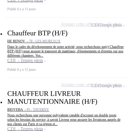
Publié il y a 11 jours
Ajouter cette offre à ma sélection
CDI
Temps plein
Chauffeur BTP (H/F)
HE RENOV -
78 - LES MUREAUX
Dans le cadre du développement de notre activité, nous recherchons un(e) Chauffeur
BTP (H/F) pour assurer le transport de matériaux, d'équipements et d'engins sur nos
différents chantiers. Vos...
CDI - Temps plein
Publié il y a 12 jours
Ajouter cette offre à ma sélection
CDI
Temps plein
CHAUFFEUR LIVREUR
MANUTENTIONNAIRE (H/F)
BIOVEBA -
95 - TAVERNY
Nous recherchons une personne polyvalente capable d'occuper un double poste
selon les besoins du service, à savoir Livreur pour assurer les livraisons auprès de
nos clients sur Paris et sa région et...
CDI - Temps plein