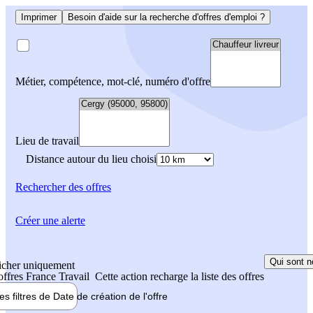
Imprimer
Besoin d'aide sur la recherche d'offres d'emploi ?
Métier, compétence, mot-clé, numéro d'offre
Lieu de travail
Distance autour du lieu choisi
Rechercher
des offres
Créer une alerte
Qui sont n
icher uniquement
 offres France Travail
Cette action recharge la liste des offres
les filtres de
Date de création
de l'offre