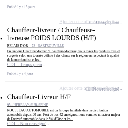
Publié il y a 15 jours
Ajouter cette offre à ma sélection
CDI
Temps plein
Chauffeur-livreur / Chauffeuse-
livreuse POIDS LOURDS (H/F)
RELAIS D'OR -
78 - SARTROUVILLE
En tant que Chauffeur-livreur / Chauffeuse-livreuse, vous livrez les produits frais et
surgelés selon une tournée définie à des clients sur la région en respectant la qualité
de la marchandise et les...
CDI - Temps plein
Publié il y a 4 jours
Ajouter cette offre à ma sélection
CDI
Non renseigné
Chauffeur-Livreur H/F
95 - HERBLAY-SUR-SEINE
ROUSSEAU AUTOMOBILE est un Groupe familiale dans la distribution
automobile depuis 50 ans. Fort de nos 42 enseignes, nous sommes un acteur majeur
de l'activité automobile dans le Val d'Oise et les...
CDI - Non renseigné