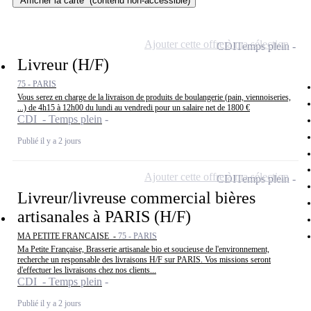
Afficher la carte
(contenu non-accessible)
Ajouter cette offre à ma sélection
CDI
Temps plein
Livreur (H/F)
75 - PARIS
Vous serez en charge de la livraison de produits de boulangerie (pain, viennoiseries,
...) de 4h15 à 12h00 du lundi au vendredi pour un salaire net de 1800 €
CDI - Temps plein
Publié il y a 2 jours
Ajouter cette offre à ma sélection
CDI
Temps plein
Livreur/livreuse commercial bières
artisanales à PARIS (H/F)
MA PETITE FRANCAISE -
75 - PARIS
Ma Petite Française, Brasserie artisanale bio et soucieuse de l'environnement,
recherche un responsable des livraisons H/F sur PARIS. Vos missions seront
d'effectuer les livraisons chez nos clients...
CDI - Temps plein
Publié il y a 2 jours