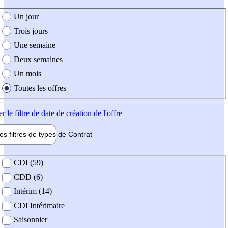
e création de l'offre
Un jour
Trois jours
Une semaine
Deux semaines
Un mois
Toutes les offres
er
le filtre de date de création de l'offre
les filtres de types de
Contrat
de contrat
CDI (59)
CDD (6)
Intérim (14)
CDI Intérimaire
Saisonnier