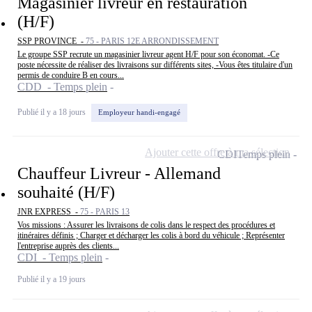
Magasinier livreur en restauration
(H/F)
SSP PROVINCE -
75 - PARIS 12E ARRONDISSEMENT
Le groupe SSP recrute un magasinier livreur agent H/F pour son économat. -Ce
poste nécessite de réaliser des livraisons sur différents sites, -Vous êtes titulaire d'un
permis de conduire B en cours...
CDD - Temps plein
Publié il y a 18 jours
Employeur handi-engagé
Ajouter cette offre à ma sélection
CDI
Temps plein
Chauffeur Livreur - Allemand
souhaité (H/F)
JNR EXPRESS -
75 - PARIS 13
Vos missions : Assurer les livraisons de colis dans le respect des procédures et
itinéraires définis ; Charger et décharger les colis à bord du véhicule ; Représenter
l'entreprise auprès des clients...
CDI - Temps plein
Publié il y a 19 jours