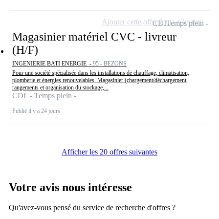
Ajouter cette offre à ma sélection
CDI
Temps plein
Magasinier matériel CVC - livreur
(H/F)
INGENIERIE BATI ENERGIE -
95 - BEZONS
Pour une société spécialisée dans les installations de chauffage, climatisation,
plomberie et énergies renouvelables. Magasinier (chargement/déchargement,
rangements et organisation du stockage,...
CDI - Temps plein
Publié il y a 24 jours
Afficher les 20 offres suivantes
Votre avis nous intéresse
Qu'avez-vous pensé du service de recherche d'offres ?