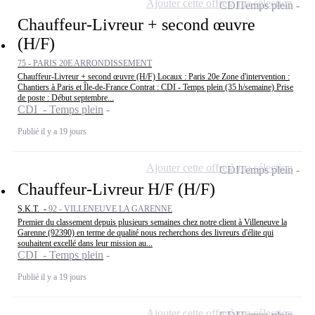
Ajouter cette offre à ma sélection
CDI
Temps plein
Chauffeur-Livreur + second œuvre
(H/F)
75 - PARIS 20E ARRONDISSEMENT
Chauffeur-Livreur + second œuvre (H/F) Locaux : Paris 20e Zone d'intervention :
Chantiers à Paris et Île-de-France Contrat : CDI - Temps plein (35 h/semaine) Prise
de poste : Début septembre...
CDI - Temps plein
Publié il y a 19 jours
Ajouter cette offre à ma sélection
CDI
Temps plein
Chauffeur-Livreur H/F (H/F)
S.K.T. -
92 - VILLENEUVE LA GARENNE
Premier du classement depuis plusieurs semaines chez notre client à Villeneuve la
Garenne (92390) en terme de qualité nous recherchons des livreurs d'élite qui
souhaitent excellé dans leur mission au...
CDI - Temps plein
Publié il y a 19 jours
Ajouter cette offre à ma sélection