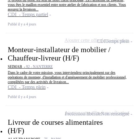
vous êtes le maillon essentiel entre notre atelier de fabrication et nos clients. Vous
assurez la livraison...
CDI - Temps partiel
Publié il y a 4 jours
Ajouter cette offre à ma sélection
CDI
Temps plein
Monteur-installateur de mobilier /
Chauffeur-livreur (H/F)
SEIMAB -
92 - NANTERRE
Dans le cadre de votre mission, vous interviendrez principalement sur des
opérations de montage, d'installation et d'aménagement de mobilier professionnel,
complétées par des activités de livraison...
CDI - Temps plein
Publié il y a 4 jours
Ajouter cette offre à ma sélection
Profession libérale
Non renseigné
Livreur de courses alimentaires
(H/F)