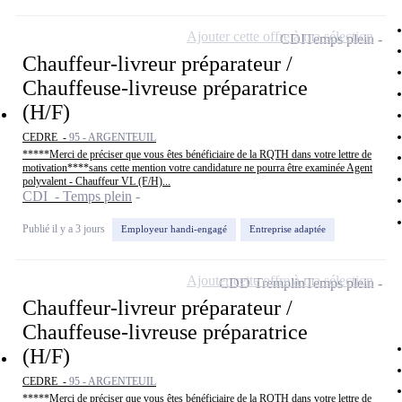
Ajouter cette offre à ma sélection
CDI
Temps plein
Chauffeur-livreur préparateur /
Chauffeuse-livreuse préparatrice
(H/F)
CEDRE -
95 - ARGENTEUIL
*****Merci de préciser que vous êtes bénéficiaire de la RQTH dans votre lettre de
motivation****sans cette mention votre candidature ne pourra être examinée Agent
polyvalent - Chauffeur VL (F/H)...
CDI - Temps plein
Publié il y a 3 jours
Employeur handi-engagé
Entreprise adaptée
Ajouter cette offre à ma sélection
CDD Tremplin
Temps plein
Chauffeur-livreur préparateur /
Chauffeuse-livreuse préparatrice
(H/F)
CEDRE -
95 - ARGENTEUIL
*****Merci de préciser que vous êtes bénéficiaire de la RQTH dans votre lettre de