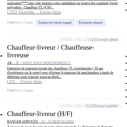
motivation****sans cette mention votre candidature ne pourra être examinée Agent
polyvalent - Chauffeur VL (F/H)...
CDD Tremplin - Temps plein
Publié il y a 3 jours
Employeur handi-engagé
Entreprise adaptée
Ajouter cette offre à ma sélection
CDI
Temps plein
Chauffeur-livreur / Chauffeuse-
livreuse
AK -
95 - SOISY SOUS MONTMORENCY
Entreprise de transport recrute des chauffeurs VL expérimentés ( 10 ans
d'expérience sur le poste) pour effectuer le transport de marchandises à partir de
différents ports français jusqu'au dépôt...
CDI - Temps plein
Publié il y a 3 jours
Ajouter cette offre à ma sélection
CDI
Temps partiel
Chauffeur-livreur (H/F)
RANGER SERVICES -
93 - AUBERVILLIERS
À propos du poste Au sein de notre client principale, La Parisienne de Baguette,