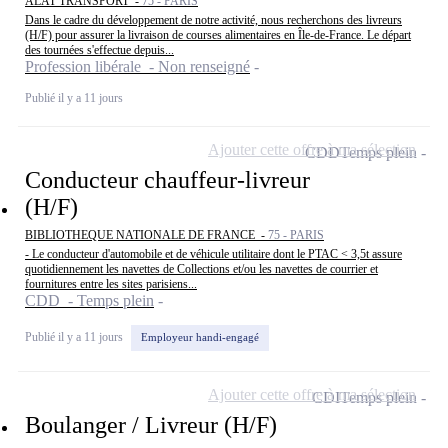
ALAT TRANSPORT -
75 - PARIS
Dans le cadre du développement de notre activité, nous recherchons des livreurs
(H/F) pour assurer la livraison de courses alimentaires en Île-de-France. Le départ
des tournées s'effectue depuis...
Profession libérale - Non renseigné
Publié il y a 11 jours
Ajouter cette offre à ma sélection
CDD
Temps plein
Conducteur chauffeur-livreur
(H/F)
BIBLIOTHEQUE NATIONALE DE FRANCE -
75 - PARIS
- Le conducteur d'automobile et de véhicule utilitaire dont le PTAC < 3,5t assure
quotidiennement les navettes de Collections et/ou les navettes de courrier et
fournitures entre les sites parisiens...
CDD - Temps plein
Publié il y a 11 jours
Employeur handi-engagé
Ajouter cette offre à ma sélection
CDI
Temps plein
Boulanger / Livreur (H/F)