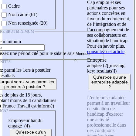
Cap emploi et ses
Cadre
partenaires pour ses
actions concrètes en
Non cadre (61)
faveur du recrutement,
Non renseignée (20)
de l’intégration et de
l’accompagnement de
IRE BRUT MINIMUM
ses collaborateurs en
situation de handicap.
re minimum
Pour en savoir plus,
consultez cet article
.
ssez une périodicité pour le salaire saisi
Entreprise
NITÉS
adaptée (2
[[missing
z parmi les 1ers à postuler
key: resultats]]
)
résultats
Qu'est-ce qu'une
urquoi serez-vous parmi les
entreprise adaptée
premiers à postuler ?
?
es de plus de 15 jours,
L'entreprise adaptée
tant moins de 4 candidatures
permet à un travailleur
t France Travail est informé)
en situation de
ICAP
handicap d'exercer
une activité
Employeur handi-
professionnelle dans
engagé (4)
des conditions
Qu'est-ce qu'un
adaptées à ses