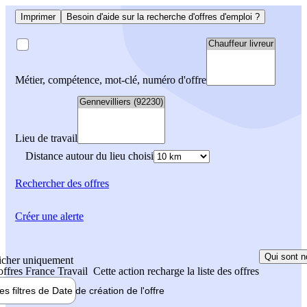
Imprimer
Besoin d'aide sur la recherche d'offres d'emploi ?
Métier, compétence, mot-clé, numéro d'offre
Lieu de travail
Distance autour du lieu choisi
Rechercher
des offres
Créer une alerte
Qui sont n
icher uniquement
 offres France Travail
Cette action recharge la liste des offres
les filtres de
Date de création
de l'offre