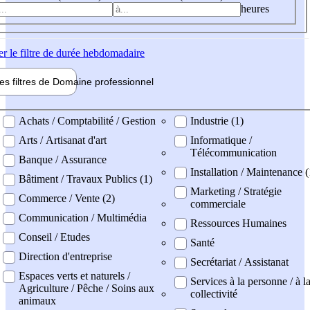
heures
er
le filtre de durée hebdomadaire
les filtres de
Domaine pro
fessionnel
ne professionel
Achats / Comptabilité / Gestion
Industrie (1)
Arts / Artisanat d'art
Informatique /
Télécommunication
Banque / Assurance
Installation / Maintenance (
Bâtiment / Travaux Publics (1)
Marketing / Stratégie
Commerce / Vente (2)
commerciale
Communication / Multimédia
Ressources Humaines
Conseil / Etudes
Santé
Direction d'entreprise
Secrétariat / Assistanat
Espaces verts et naturels /
Services à la personne / à l
Agriculture / Pêche / Soins aux
collectivité
animaux