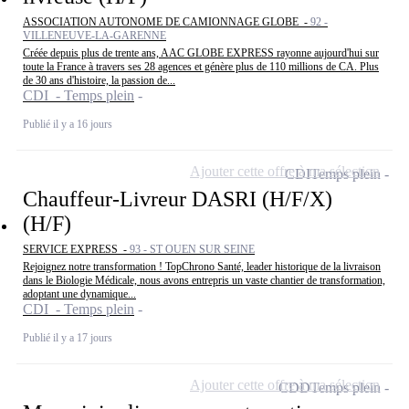
ASSOCIATION AUTONOME DE CAMIONNAGE GLOBE -
92 -
VILLENEUVE-LA-GARENNE
Créée depuis plus de trente ans, AAC GLOBE EXPRESS rayonne aujourd'hui sur
toute la France à travers ses 28 agences et génère plus de 110 millions de CA. Plus
de 30 ans d'histoire, la passion de...
CDI - Temps plein
Publié il y a 16 jours
Ajouter cette offre à ma sélection
CDI
Temps plein
Chauffeur-Livreur DASRI (H/F/X)
(H/F)
SERVICE EXPRESS -
93 - ST OUEN SUR SEINE
Rejoignez notre transformation ! TopChrono Santé, leader historique de la livraison
dans le Biologie Médicale, nous avons entrepris un vaste chantier de transformation,
adoptant une dynamique...
CDI - Temps plein
Publié il y a 17 jours
Ajouter cette offre à ma sélection
CDD
Temps plein