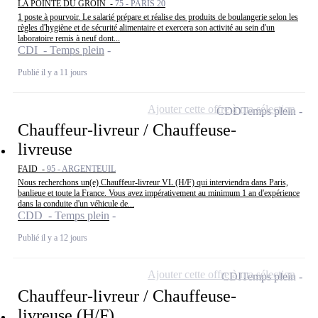
LA POINTE DU GROIN -
75 - PARIS 20
1 poste à pourvoir. Le salarié prépare et réalise des produits de boulangerie selon les
règles d'hygiène et de sécurité alimentaire et exercera son activité au sein d'un
laboratoire remis à neuf dont...
CDI - Temps plein
Publié il y a 11 jours
Ajouter cette offre à ma sélection
CDD
Temps plein
Chauffeur-livreur / Chauffeuse-
livreuse
FAID -
95 - ARGENTEUIL
Nous recherchons un(e) Chauffeur-livreur VL (H/F) qui interviendra dans Paris,
banlieue et toute la France. Vous avez impérativement au minimum 1 an d'expérience
dans la conduite d'un véhicule de...
CDD - Temps plein
Publié il y a 12 jours
Ajouter cette offre à ma sélection
CDI
Temps plein
Chauffeur-livreur / Chauffeuse-
livreuse (H/F)