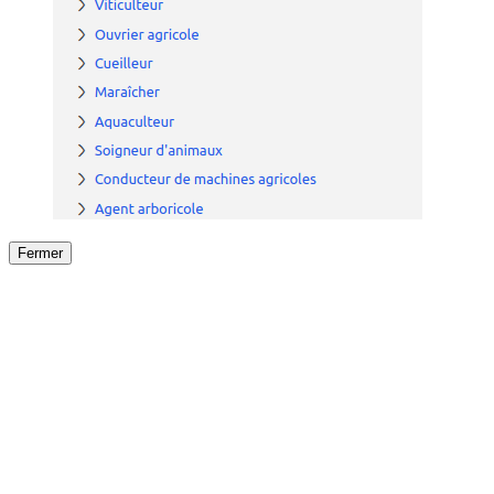
Fermer
Fermer
le détail de l'offre
/
Offre
sur
Offre précéden