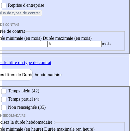
Reprise d'entreprise
plus
de types de contrat
 DE CONTRAT
ée de contrat
ée minimale (en mois)
Durée maximale (en mois)
mois
er
le filtre du type de contrat
les filtres de
Durée hebdo
madaire
 hebdomadaire
Temps plein (42)
Temps partiel (4)
Non renseignée (35)
 HEBDOMADAIRE
cisez la durée hebdomadaire :
ée minimale (en heure)
Durée maximale (en heure)