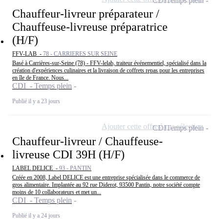
CDI
Temps plein
Chauffeur-livreur préparateur /
Chauffeuse-livreuse préparatrice
(H/F)
FFV-LAB -
78 - CARRIERES SUR SEINE
Basé à Carrières-sur-Seine (78) - FFV-lelab, traiteur événementiel, spécialisé dans la
création d'expériences culinaires et la livraison de coffrets repas pour les entreprises
en île de France. Nous...
CDI - Temps plein
Publié il y a 23 jours
Ajouter cette offre à ma sélection
CDI
Temps plein
Chauffeur-livreur / Chauffeuse-
livreuse CDI 39H (H/F)
LABEL DELICE -
93 - PANTIN
Créée en 2008, Label DELICE est une entreprise spécialisée dans le commerce de
gros alimentaire. Implantée au 92 rue Diderot, 93500 Pantin, notre société compte
moins de 10 collaborateurs et met un...
CDI - Temps plein
Publié il y a 24 jours