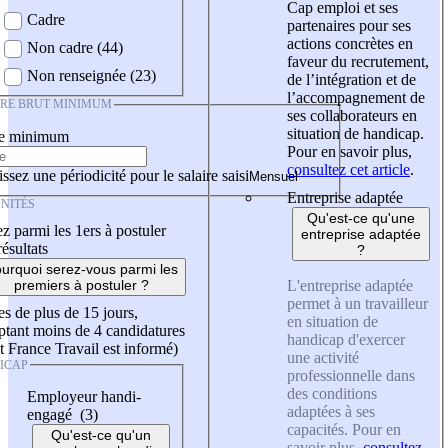
Cap emploi et ses
Cadre
partenaires pour ses
actions concrètes en
Non cadre (44)
faveur du recrutement,
Non renseignée (23)
de l’intégration et de
l’accompagnement de
IRE BRUT MINIMUM
ses collaborateurs en
situation de handicap.
re minimum
Pour en savoir plus,
consultez cet article
.
ssez une périodicité pour le salaire saisi
Entreprise adaptée
NITÉS
Qu'est-ce qu'une
z parmi les 1ers à postuler
entreprise adaptée
résultats
?
urquoi serez-vous parmi les
L'entreprise adaptée
premiers à postuler ?
permet à un travailleur
es de plus de 15 jours,
en situation de
tant moins de 4 candidatures
handicap d'exercer
t France Travail est informé)
une activité
ICAP
professionnelle dans
des conditions
Employeur handi-
adaptées à ses
engagé (3)
capacités. Pour en
Qu'est-ce qu'un
savoir plus,
consultez