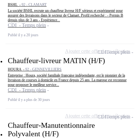
BSHL -
92 - CLAMART
La société BSHL recrute un chauffeur livreur H/F sérieux et expérimenté pour
assurer des livraisons dans le secteur de Clamart. Profil recherché : - Permis B
depuis plus de 3 ans - Expérience...
CDI - Temps plein
Publié il y a 20 jours
Ajouter cette offre à ma sélection
CDI
Temps plein
Chauffeur-livreur MATIN (H/F)
HOURA -
92 - GENNEVILLIERS
Entreprise : Houra, société familiale française indépendante, est le pionnier de la
livraison de courses à domicile en France depuis 25 ans. La marque est reconnue
pour proposer le meilleur service...
CDI - Temps plein
Publié il y a plus de 30 jours
Ajouter cette offre à ma sélection
CDI
Temps plein
Chauffeur-Manutentionnaire
Polyvalent (H/F)