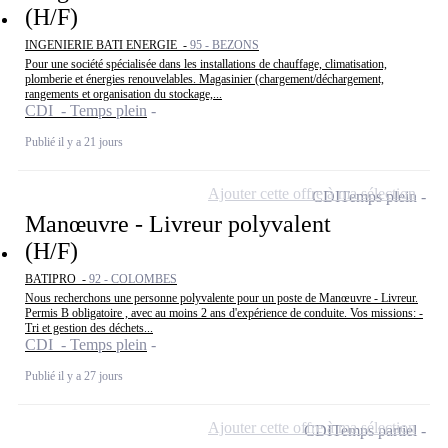
(H/F)
INGENIERIE BATI ENERGIE -
95 - BEZONS
Pour une société spécialisée dans les installations de chauffage, climatisation,
plomberie et énergies renouvelables. Magasinier (chargement/déchargement,
rangements et organisation du stockage,...
CDI - Temps plein
Publié il y a 21 jours
Ajouter cette offre à ma sélection
CDI
Temps plein
Manœuvre - Livreur polyvalent
(H/F)
BATIPRO -
92 - COLOMBES
Nous recherchons une personne polyvalente pour un poste de Manœuvre - Livreur.
Permis B obligatoire , avec au moins 2 ans d'expérience de conduite. Vos missions: -
Tri et gestion des déchets...
CDI - Temps plein
Publié il y a 27 jours
Ajouter cette offre à ma sélection
CDI
Temps partiel