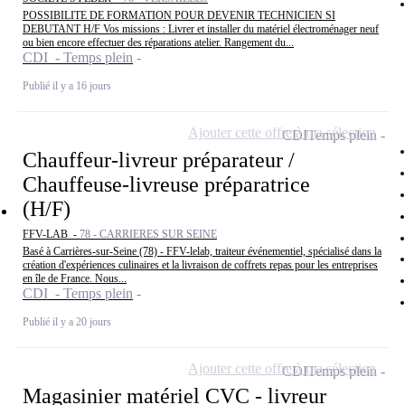
POSSIBILITE DE FORMATION POUR DEVENIR TECHNICIEN SI
DEBUTANT H/F Vos missions : Livrer et installer du matériel électroménager neuf
ou bien encore effectuer des réparations atelier. Rangement du...
CDI - Temps plein
Publié il y a 16 jours
Ajouter cette offre à ma sélection
CDI
Temps plein
Chauffeur-livreur préparateur /
Chauffeuse-livreuse préparatrice
(H/F)
FFV-LAB -
78 - CARRIERES SUR SEINE
Basé à Carrières-sur-Seine (78) - FFV-lelab, traiteur événementiel, spécialisé dans la
création d'expériences culinaires et la livraison de coffrets repas pour les entreprises
en île de France. Nous...
CDI - Temps plein
Publié il y a 20 jours
Ajouter cette offre à ma sélection
CDI
Temps plein
Magasinier matériel CVC - livreur