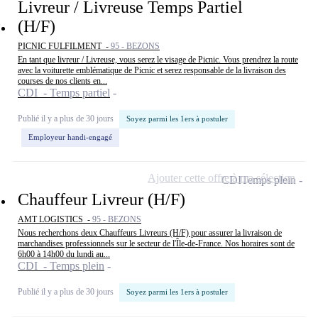
Livreur / Livreuse Temps Partiel
(H/F)
PICNIC FULFILMENT -
95 - BEZONS
En tant que livreur / Livreuse, vous serez le visage de Picnic. Vous prendrez la route
avec la voiturette emblématique de Picnic et serez responsable de la livraison des
courses de nos clients en...
CDI - Temps partiel
Publié il y a plus de 30 jours
Soyez parmi les 1ers à postuler
Employeur handi-engagé
Ajouter cette offre à ma sélection
CDI
Temps plein
Chauffeur Livreur (H/F)
AMT LOGISTICS -
95 - BEZONS
Nous recherchons deux Chauffeurs Livreurs (H/F) pour assurer la livraison de
marchandises professionnels sur le secteur de l'Île-de-France. Nos horaires sont de
6h00 à 14h00 du lundi au...
CDI - Temps plein
Publié il y a plus de 30 jours
Soyez parmi les 1ers à postuler