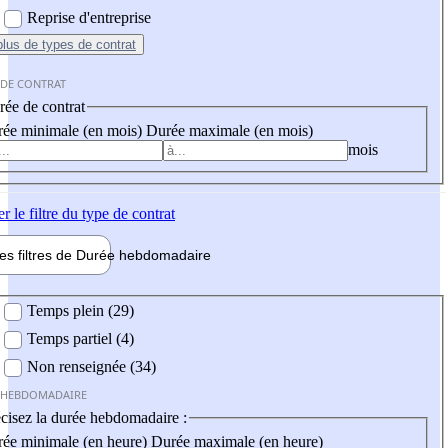
Reprise d'entreprise
plus
de types de contrat
 DE CONTRAT
ée de contrat
ée minimale (en mois)
Durée maximale (en mois)
mois
er
le filtre du type de contrat
les filtres de
Durée hebdo
madaire
 hebdomadaire
Temps plein (29)
Temps partiel (4)
Non renseignée (34)
 HEBDOMADAIRE
cisez la durée hebdomadaire :
ée minimale (en heure)
Durée maximale (en heure)