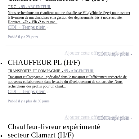
T.E.C. -
95 - ARGENTEUIL
Nous recherchons un chauffeur ou une chauffeuse VL (véhicule léger) pour assurer
la livraison de marchandises et la gestion des déplacements liés à notre activité.
Horaires : -7h - 15h -2 tours par...
CDI - Temps plein
Publié il y a 29 jours
Ajouter cette offre à ma sélection
CDI
Temps plein
CHAUFFEUR PL (H/F)
TRANSPORTS ET COMPAGNIE -
95 - ARGENTEUIL
Transport et Compagnie , spécialisé dans le transport et l'affrètement recherche de
nouveaux collaborateurs dans le cadre du développement de son activité. Nous
recherchons des profils pour un client...
CDI - Temps plein
Publié il y a plus de 30 jours
Ajouter cette offre à ma sélection
CDI
Temps plein
Chauffeur-livreur expérimenté
secteur Clamart (H/F)