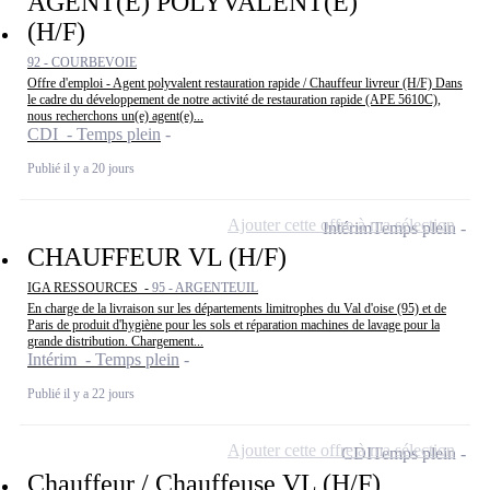
AGENT(E) POLYVALENT(E)
(H/F)
92 - COURBEVOIE
Offre d'emploi - Agent polyvalent restauration rapide / Chauffeur livreur (H/F) Dans
le cadre du développement de notre activité de restauration rapide (APE 5610C),
nous recherchons un(e) agent(e)...
CDI - Temps plein
Publié il y a 20 jours
Ajouter cette offre à ma sélection
Intérim
Temps plein
CHAUFFEUR VL (H/F)
IGA RESSOURCES -
95 - ARGENTEUIL
En charge de la livraison sur les départements limitrophes du Val d'oise (95) et de
Paris de produit d'hygiène pour les sols et réparation machines de lavage pour la
grande distribution. Chargement...
Intérim - Temps plein
Publié il y a 22 jours
Ajouter cette offre à ma sélection
CDI
Temps plein
Chauffeur / Chauffeuse VL (H/F)