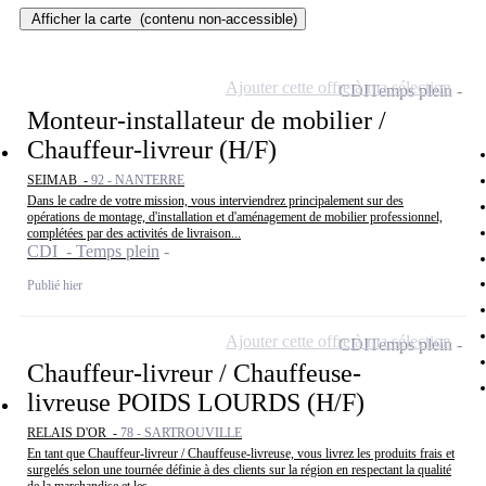
Afficher la carte
(contenu non-accessible)
Ajouter cette offre à ma sélection
CDI
Temps plein
Monteur-installateur de mobilier /
Chauffeur-livreur (H/F)
SEIMAB -
92 - NANTERRE
Dans le cadre de votre mission, vous interviendrez principalement sur des
opérations de montage, d'installation et d'aménagement de mobilier professionnel,
complétées par des activités de livraison...
CDI - Temps plein
Publié hier
Ajouter cette offre à ma sélection
CDI
Temps plein
Chauffeur-livreur / Chauffeuse-
livreuse POIDS LOURDS (H/F)
RELAIS D'OR -
78 - SARTROUVILLE
En tant que Chauffeur-livreur / Chauffeuse-livreuse, vous livrez les produits frais et
surgelés selon une tournée définie à des clients sur la région en respectant la qualité