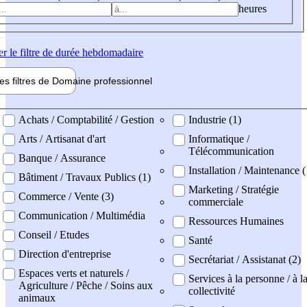
heures
er
le filtre de durée hebdomadaire
les filtres de
Domaine pro
fessionnel
ne professionel
Achats / Comptabilité / Gestion
Industrie (1)
Arts / Artisanat d'art
Informatique /
Télécommunication
Banque / Assurance
Installation / Maintenance (
Bâtiment / Travaux Publics (1)
Marketing / Stratégie
Commerce / Vente (3)
commerciale
Communication / Multimédia
Ressources Humaines
Conseil / Etudes
Santé
Direction d'entreprise
Secrétariat / Assistanat (2)
Espaces verts et naturels /
Services à la personne / à l
Agriculture / Pêche / Soins aux
collectivité
animaux