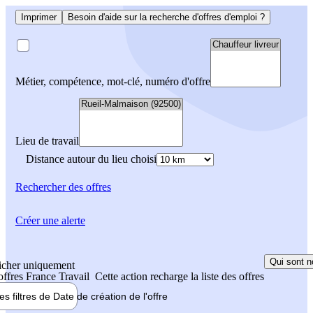
Imprimer
Besoin d'aide sur la recherche d'offres d'emploi ?
Métier, compétence, mot-clé, numéro d'offre
Lieu de travail
Distance autour du lieu choisi
Rechercher
des offres
Créer une alerte
Qui sont n
icher uniquement
 offres France Travail
Cette action recharge la liste des offres
les filtres de
Date de création
de l'offre