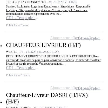
TRICYCLE ENVIRONNEMENT -
92 - GENNEVILLIERS
Service : Exploitation Logistique Rattachement hiérarchique : Responsable
Logistique / Responsable d'Exploitation Mission principale Assurer une
communication efficace et permanente avec les...
CDI - Temps plein
Publié il y a 7 jours
Ajouter cette offre à ma sélection
CDI
Temps plein
CHAUFFEUR LIVREUR (H/F)
WEETEL -
78 - VÉLIZY-VILLACOUBLAY
RECRUTEMENT URGENT CHAUFFEUR LIVREUR EXPERIMENTE Dans
un contexte favorisant de plus en plus la livraison à domicile, le métier de chauffeur
livreur(se) est très recherché Voilà pourquoi nous...
CDI - Temps plein
Publié il y a 28 jours
Ajouter cette offre à ma sélection
CDI
Temps plein
Chauffeur-Livreur DASRI (H/F/X)
(H/F)