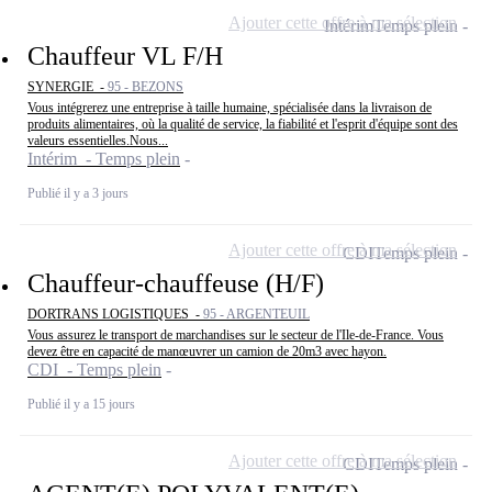
Ajouter cette offre à ma sélection
Intérim
Temps plein
Chauffeur VL F/H
SYNERGIE -
95 - BEZONS
Vous intégrerez une entreprise à taille humaine, spécialisée dans la livraison de
produits alimentaires, où la qualité de service, la fiabilité et l'esprit d'équipe sont des
valeurs essentielles.Nous...
Intérim - Temps plein
Publié il y a 3 jours
Ajouter cette offre à ma sélection
CDI
Temps plein
Chauffeur-chauffeuse (H/F)
DORTRANS LOGISTIQUES -
95 - ARGENTEUIL
Vous assurez le transport de marchandises sur le secteur de l'Ile-de-France. Vous
devez être en capacité de manœuvrer un camion de 20m3 avec hayon.
CDI - Temps plein
Publié il y a 15 jours
Ajouter cette offre à ma sélection
CDI
Temps plein