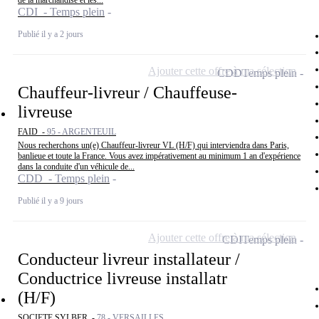
de la marchandise et les...
CDI - Temps plein
Publié il y a 2 jours
Ajouter cette offre à ma sélection
CDD
Temps plein
Chauffeur-livreur / Chauffeuse-
livreuse
FAID -
95 - ARGENTEUIL
Nous recherchons un(e) Chauffeur-livreur VL (H/F) qui interviendra dans Paris,
banlieue et toute la France. Vous avez impérativement au minimum 1 an d'expérience
dans la conduite d'un véhicule de...
CDD - Temps plein
Publié il y a 9 jours
Ajouter cette offre à ma sélection
CDI
Temps plein
Conducteur livreur installateur /
Conductrice livreuse installatr
(H/F)
SOCIETE SYLBER -
78 - VERSAILLES