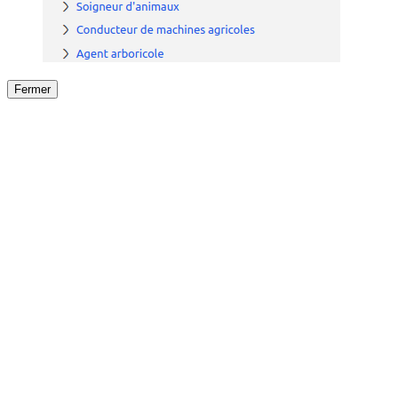
Fermer
Fermer
le détail de l'offre
/
Offre
sur
Offre précéden