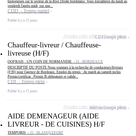
biologiques sur le secteur de la Rive Droite bordelaise. Vous travaillerez du lundi au
vendredi l'après-midi, sur une...
CDD - Temps partiel
Publié il y a 15 jours
Ajouter cette offre à ma sélection
CDI
Temps plein
Chauffeur-livreur / Chauffeuse-
livreuse (H/F)
OOFRAIS - UN COIN DE NORMANDIE -
33 - BORDEAUX
DESCRIPTIF DU POSTE Nous sommes à la recherche de conducteurs/livreurs
(F/H) pour l'agence de Bordeaux. Emploi du temps : du mardi au samedi inclus
Permis/certificat : Permis B obligatoire et valide...
CDI - Temps plein
Publié il y a 15 jours
Ajouter cette offre à ma sélection
Intérim
Temps plein
AIDE DEMENAGEUR (AIDE
LIVREUR - DE CUISINES) H/F
TEMPORIS -
33 - BLANQUEFORT