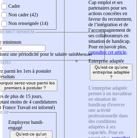
Cap emploi et ses
Cadre
partenaires pour ses
actions concrètes en
Non cadre (42)
faveur du recrutement,
Non renseignée (14)
de l’intégration et de
l’accompagnement de
IRE BRUT MINIMUM
ses collaborateurs en
situation de handicap.
re minimum
Pour en savoir plus,
consultez cet article
.
ssez une périodicité pour le salaire saisi
Entreprise adaptée
NITÉS
Qu'est-ce qu'une
z parmi les 1ers à postuler
entreprise adaptée
résultats
?
urquoi serez-vous parmi les
L'entreprise adaptée
premiers à postuler ?
permet à un travailleur
es de plus de 15 jours,
en situation de
tant moins de 4 candidatures
handicap d'exercer
t France Travail est informé)
une activité
ICAP
professionnelle dans
des conditions
Employeur handi-
adaptées à ses
engagé
capacités. Pour en
Qu'est-ce qu'un
savoir plus,
consultez