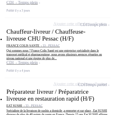
CDI - Temps plein
Publié il y a 3 jours
Ajouter cette offre à ma sélection
CDI
Temps plein
Chauffeur-livreur / Chauffeuse-
livreuse CHU Pessac (H/F)
FRANCE COLIS SANTE -
33 - PESSAC
Qui sommes nous ? France Colis Santé est une entreprise spécialisée dans le
transport médical et pharmaceutique, nous avons plusieurs agences réparties au
niveau national et une équipe de plus de...
CDI - Temps plein
Publié il y a 4 jours
Ajouter cette offre à ma sélection
CDI
Temps partiel
Préparateur livreur / Préparatrice
livreuse en restauration rapid (H/F)
EAT SUSHI -
33 - PESSAC
Spécialiste de la livraison de sushis a domicile ,a emporter et sur place , Eat SUSHI
dispose de plus de 40 points de vente en France. Depuis 15 ans Eat SUSHI affirme