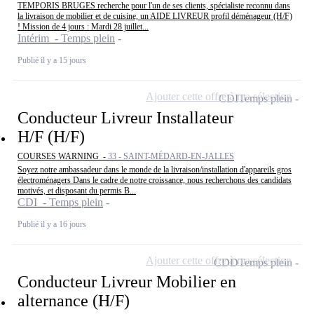
TEMPORIS BRUGES recherche pour l'un de ses clients, spécialiste reconnu dans
la livraison de mobilier et de cuisine, un AIDE LIVREUR profil déménageur (H/F)
! Mission de 4 jours : Mardi 28 juillet...
Intérim - Temps plein
Publié il y a 15 jours
Ajouter cette offre à ma sélection
CDI
Temps plein
Conducteur Livreur Installateur
H/F (H/F)
COURSES WARNING -
33 - SAINT-MÉDARD-EN-JALLES
Soyez notre ambassadeur dans le monde de la livraison/installation d'appareils gros
électroménagers Dans le cadre de notre croissance, nous recherchons des candidats
motivés, et disposant du permis B...
CDI - Temps plein
Publié il y a 16 jours
Ajouter cette offre à ma sélection
CDD
Temps plein
Conducteur Livreur Mobilier en
alternance (H/F)