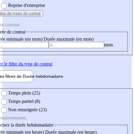
Reprise d'entreprise
plus
de types de contrat
 DE CONTRAT
ée de contrat
ée minimale (en mois)
Durée maximale (en mois)
mois
er
le filtre du type de contrat
les filtres de
Durée hebdo
madaire
 hebdomadaire
Temps plein (25)
Temps partiel (8)
Non renseignée (23)
 HEBDOMADAIRE
cisez la durée hebdomadaire :
ée minimale (en heure)
Durée maximale (en heure)