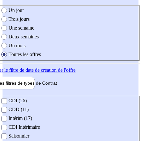
e création de l'offre
Un jour
Trois jours
Une semaine
Deux semaines
Un mois
Toutes les offres
er
le filtre de date de création de l'offre
les filtres de types de
Contrat
de contrat
CDI (26)
CDD (11)
Intérim (17)
CDI Intérimaire
Saisonnier