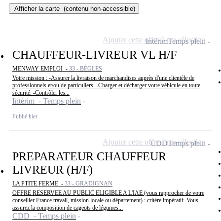
Afficher la carte
(contenu non-accessible)
Ajouter cette offre à ma sélection
Intérim
Temps plein
CHAUFFEUR-LIVREUR VL H/F
MENWAY EMPLOI -
33 - BÈGLES
Votre mission : -Assurer la livraison de marchandises auprès d'une clientèle de
professionnels et/ou de particuliers. -Charger et décharger votre véhicule en toute
sécurité. -Contrôler les...
Intérim - Temps plein
Publié hier
Ajouter cette offre à ma sélection
CDD
Temps plein
PREPARATEUR CHAUFFEUR
LIVREUR (H/F)
LA PTITE FERME -
33 - GRADIGNAN
OFFRE RESERVEE AU PUBLIC ELIGIBLE A L'IAE (vous rapprocher de votre
conseiller France travail, mission locale ou département) : critère impératif. Vous
assurez la composition de cageots de légumes...
CDD - Temps plein