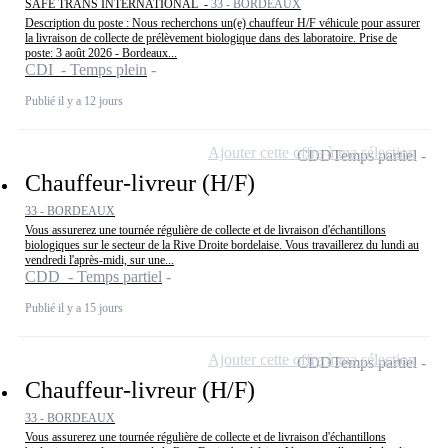
SAFE TRANS INTERNATIONAL -
33 - BORDEAUX
Description du poste : Nous recherchons un(e) chauffeur H/F véhicule pour assurer
la livraison de collecte de prélèvement biologique dans des laboratoire. Prise de
poste: 3 août 2026 - Bordeaux...
CDI - Temps plein
Publié il y a 12 jours
Ajouter cette offre à ma sélection
CDD
Temps partiel
Chauffeur-livreur (H/F)
33 - BORDEAUX
Vous assurerez une tournée régulière de collecte et de livraison d'échantillons
biologiques sur le secteur de la Rive Droite bordelaise. Vous travaillerez du lundi au
vendredi l'après-midi, sur une...
CDD - Temps partiel
Publié il y a 15 jours
Ajouter cette offre à ma sélection
CDD
Temps partiel
Chauffeur-livreur (H/F)
33 - BORDEAUX
Vous assurerez une tournée régulière de collecte et de livraison d'échantillons