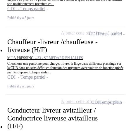
son positionnement premium en...
CDI - Temps partiel
Publié il y a 5 jours
Ajouter cette offre à ma sélection
CDI
Temps partiel
Chauffeur -livreur /chauffeuse -
livreuse (H/F)
M.I.A PRESSING -
33 - ST MEDARD EN JALLES
Cherchons une personne pour charger , livrer le linge dans différents pressings sur
la CUB dans un sens défini en fonction des urgences avec voiture de fonction prêtée
par l entreprise. Chaque matin...
CDI - Temps partiel
Publié il y a 5 jours
Ajouter cette offre à ma sélection
CDI
Temps plein
Conducteur livreur avitailleur /
Conductrice livreuse avitailleus
(H/F)