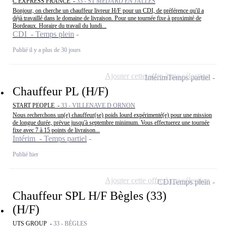
C EXPRESS FRANCE -
33 - ST MEDARD EN JALLES
Bonjour, on cherche un chauffeur livreur H/F pour un CDI, de préférence qu'il a
déjà travaillé dans le domaine de livraison. Pour une tournée fixe à proximité de
Bordeaux. Horaire du travail du lundi...
CDI - Temps plein
Publié il y a plus de 30 jours
Ajouter cette offre à ma sélection
Intérim
Temps partiel
Chauffeur PL (H/F)
START PEOPLE -
33 - VILLENAVE D ORNON
Nous recherchons un(e) chauffeur(se) poids lourd expérimenté(e) pour une mission
de longue durée, prévue jusqu'à septembre minimum. Vous effectuerez une tournée
fixe avec 7 à 15 points de livraison...
Intérim - Temps partiel
Publié hier
Ajouter cette offre à ma sélection
CDI
Temps plein
Chauffeur SPL H/F Bègles (33)
(H/F)
UTS GROUP -
33 - BÈGLES