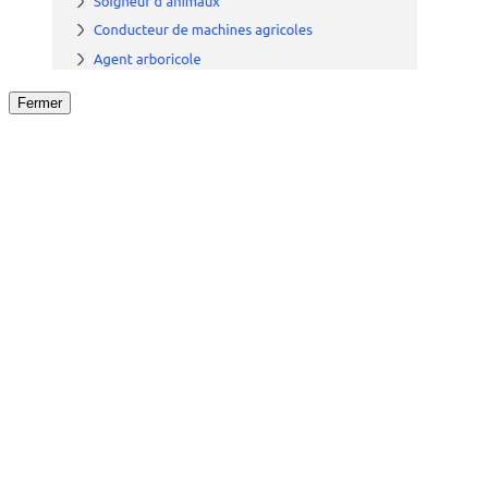
Fermer
Fermer
le détail de l'offre
/
Offre
sur
Offre précéden