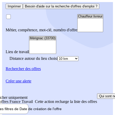
Imprimer
Besoin d'aide sur la recherche d'offres d'emploi ?
Métier, compétence, mot-clé, numéro d'offre
Lieu de travail
Distance autour du lieu choisi
Rechercher
des offres
Créer une alerte
Qui sont n
icher uniquement
 offres France Travail
Cette action recharge la liste des offres
les filtres de
Date de création
de l'offre