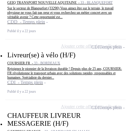
GEIQ TRANSPORT NOUVELLE AQUITAINE -
33 - BLANQUEFORT
Sur le secteur de Blanquefort (33290) Vous aimez être sur le terrain, le travail
physique ne vous fait pas peur et vous recherchez un métier concret avec un
véritable avenir ? Cette opportunité est...
CDD - Temps plein
Publié il y a 22 jours
Ajouter cette offre à ma sélection
CDI
Temps plein
Livreur(se) à vélo (H/F)
COURSIER.FR -
33 - BORDEAUX
Rejoignez le pionnier de la livraison durable ! Depuis plus de 25 ans, COURSIER-
FR révolutionne le transport urbain avec des solutions rapides, responsables et
humaines. Spécialiste du dernier...
CDI - Temps plein
Publié il y a 22 jours
Ajouter cette offre à ma sélection
CDI
Temps plein
CHAUFFEUR LIVREUR
MESSAGERIE (H/F)