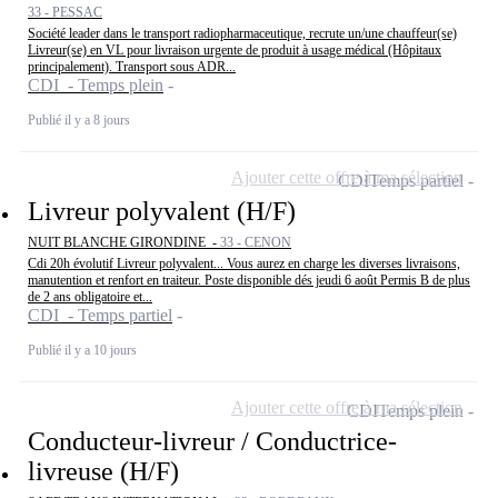
33 - PESSAC
Société leader dans le transport radiopharmaceutique, recrute un/une chauffeur(se)
Livreur(se) en VL pour livraison urgente de produit à usage médical (Hôpitaux
principalement). Transport sous ADR...
CDI - Temps plein
Publié il y a 8 jours
Ajouter cette offre à ma sélection
CDI
Temps partiel
Livreur polyvalent (H/F)
NUIT BLANCHE GIRONDINE -
33 - CENON
Cdi 20h évolutif Livreur polyvalent... Vous aurez en charge les diverses livraisons,
manutention et renfort en traiteur. Poste disponible dés jeudi 6 août Permis B de plus
de 2 ans obligatoire et...
CDI - Temps partiel
Publié il y a 10 jours
Ajouter cette offre à ma sélection
CDI
Temps plein
Conducteur-livreur / Conductrice-
livreuse (H/F)