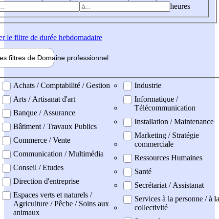
heures
er
le filtre de durée hebdomadaire
les filtres de
Domaine pro
fessionnel
ne professionel
Achats / Comptabilité / Gestion
Industrie
Arts / Artisanat d'art
Informatique /
Télécommunication
Banque / Assurance
Installation / Maintenance
Bâtiment / Travaux Publics
Marketing / Stratégie
Commerce / Vente
commerciale
Communication / Multimédia
Ressources Humaines
Conseil / Etudes
Santé
Direction d'entreprise
Secrétariat / Assistanat
Espaces verts et naturels /
Services à la personne / à l
Agriculture / Pêche / Soins aux
collectivité
animaux