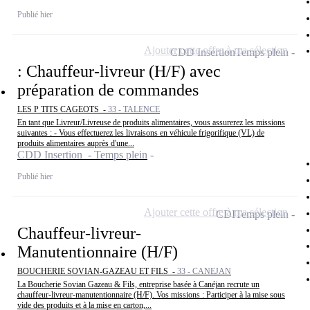
Publié hier
Ajouter cette offre à ma sélection
CDD Insertion
Temps plein
: Chauffeur-livreur (H/F) avec
préparation de commandes
LES P TITS CAGEOTS -
33 - TALENCE
En tant que Livreur/Livreuse de produits alimentaires, vous assurerez les missions
suivantes : - Vous effectuerez les livraisons en véhicule frigorifique (VL) de
produits alimentaires auprès d'une...
CDD Insertion - Temps plein
Publié hier
Ajouter cette offre à ma sélection
CDI
Temps plein
Chauffeur-livreur-
Manutentionnaire (H/F)
BOUCHERIE SOVIAN-GAZEAU ET FILS -
33 - CANEJAN
La Boucherie Sovian Gazeau & Fils, entreprise basée à Canéjan recrute un
chauffeur-livreur-manutentionnaire (H/F). Vos missions : Participer à la mise sous
vide des produits et à la mise en carton,...