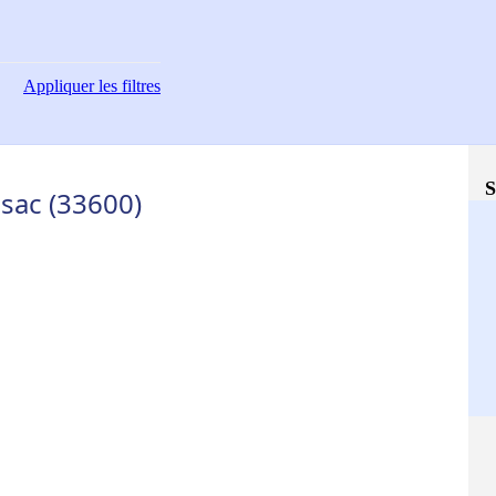
Appliquer
les filtres
S
ssac (33600)