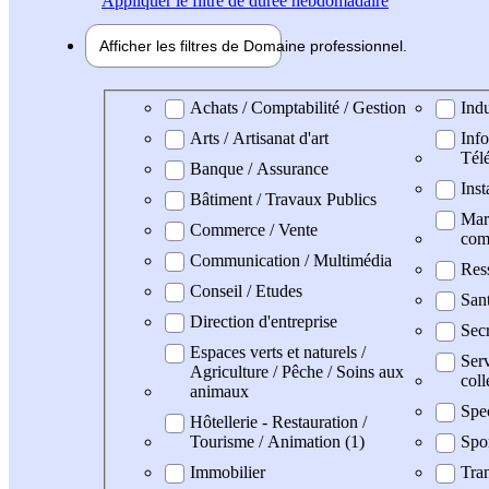
Appliquer
le filtre de durée hebdomadaire
Afficher les filtres de
Domaine pro
fessionnel
Domaine professionel
Achats / Comptabilité / Gestion
Indu
Arts / Artisanat d'art
Info
Tél
Banque / Assurance
Inst
Bâtiment / Travaux Publics
Mark
Commerce / Vente
com
Communication / Multimédia
Res
Conseil / Etudes
San
Direction d'entreprise
Secr
Espaces verts et naturels /
Serv
Agriculture / Pêche / Soins aux
coll
animaux
Spe
Hôtellerie - Restauration /
Tourisme / Animation (1)
Spo
Immobilier
Tran