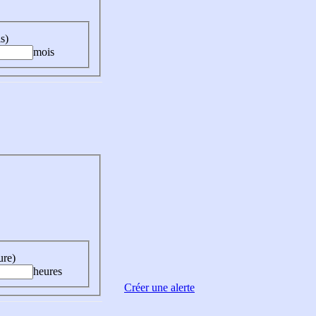
s)
mois
ure)
heures
Créer une alerte