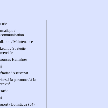
strie
rmatique /
écommunication
allation / Maintenance
eting / Stratégie
merciale
sources Humaines
té
étariat / Assistanat
ices à la personne / à la
ectivité
ctacle
rt
sport / Logistique (54)