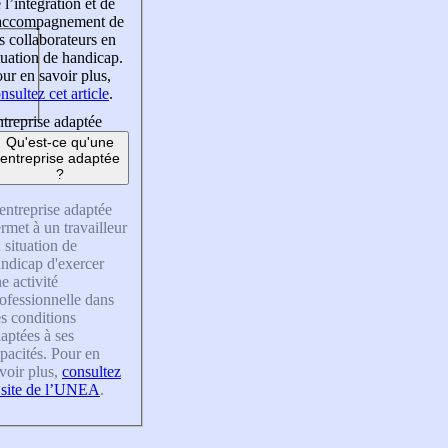
 l’intégration et de
’accompagnement de
s collaborateurs en
tuation de handicap.
ur en savoir plus,
nsultez cet article
.
treprise adaptée
Qu'est-ce qu'une
entreprise adaptée
?
entreprise adaptée
rmet à un travailleur
 situation de
ndicap d'exercer
e activité
ofessionnelle dans
s conditions
aptées à ses
pacités. Pour en
voir plus,
consultez
 site de l’UNEA
.