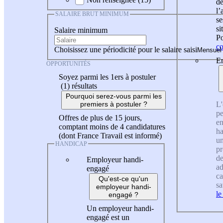
de
l
SALAIRE BRUT MINIMUM
se
si
Salaire minimum
Po
co
Choisissez une périodicité pour le salaire saisi
En
OPPORTUNITÉS
Soyez parmi les 1ers à postuler
(1)
résultats
Pourquoi serez-vous parmi les
L'
premiers à postuler ?
pe
Offres de plus de 15 jours,
en
comptant moins de 4 candidatures
ha
(dont France Travail est informé)
un
HANDICAP
pr
de
Employeur handi-
ad
engagé
ca
Qu'est-ce qu'un
sa
employeur handi-
le
engagé ?
Un employeur handi-
engagé est un