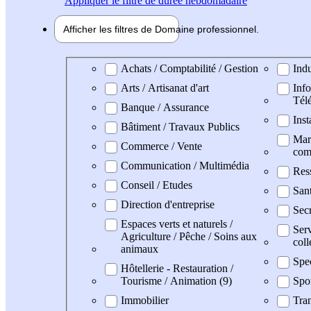
Appliquer
le filtre de durée hebdomadaire
Afficher les filtres de
Domaine pro
fessionnel
Domaine professionel
Achats / Comptabilité / Gestion
Indu
Arts / Artisanat d'art
Info
Tél
Banque / Assurance
Inst
Bâtiment / Travaux Publics
Mark
Commerce / Vente
com
Communication / Multimédia
Res
Conseil / Etudes
San
Direction d'entreprise
Secr
Espaces verts et naturels /
Serv
Agriculture / Pêche / Soins aux
coll
animaux
Spec
Hôtellerie - Restauration /
Tourisme / Animation (9)
Spo
Immobilier
Tran