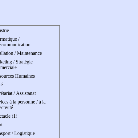
strie
rmatique /
écommunication
allation / Maintenance
eting / Stratégie
merciale
sources Humaines
té
étariat / Assistanat
ices à la personne / à la
ectivité
tacle (1)
rt
sport / Logistique