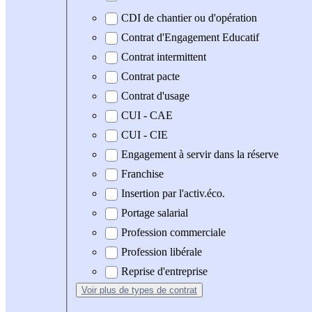
CDI de chantier ou d'opération
Contrat d'Engagement Educatif
Contrat intermittent
Contrat pacte
Contrat d'usage
CUI - CAE
CUI - CIE
Engagement à servir dans la réserve
Franchise
Insertion par l'activ.éco.
Portage salarial
Profession commerciale
Profession libérale
Reprise d'entreprise
Voir plus
de types de contrat