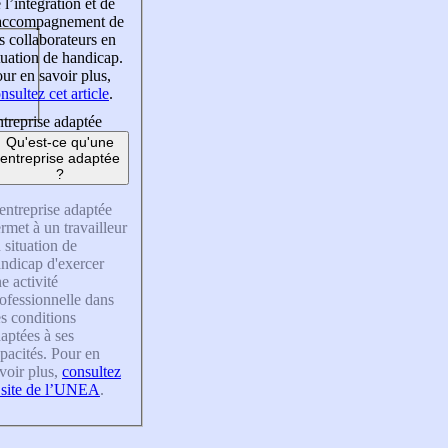
 l’intégration et de
’accompagnement de
s collaborateurs en
tuation de handicap.
ur en savoir plus,
nsultez cet article
.
treprise adaptée
Qu'est-ce qu'une
entreprise adaptée
?
entreprise adaptée
rmet à un travailleur
 situation de
ndicap d'exercer
e activité
ofessionnelle dans
s conditions
aptées à ses
pacités. Pour en
voir plus,
consultez
 site de l’UNEA
.