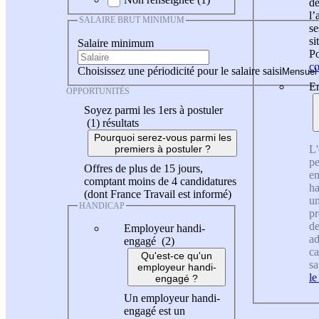
de
l
SALAIRE BRUT MINIMUM
se
si
Salaire minimum
Po
co
Choisissez une périodicité pour le salaire saisi
En
OPPORTUNITÉS
Soyez parmi les 1ers à postuler
(1)
résultats
Pourquoi serez-vous parmi les
L'
premiers à postuler ?
pe
Offres de plus de 15 jours,
en
comptant moins de 4 candidatures
ha
(dont France Travail est informé)
un
HANDICAP
pr
de
Employeur handi-
ad
engagé (2)
ca
Qu'est-ce qu'un
sa
employeur handi-
le
engagé ?
Un employeur handi-
engagé est un