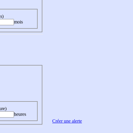
s)
mois
ure)
heures
Créer une alerte