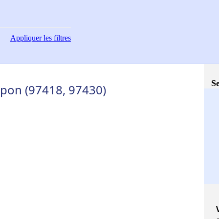
Appliquer
les filtres
Se
mpon (97418, 97430)