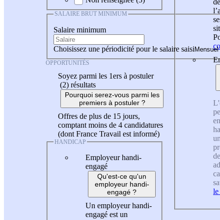
de
l
SALAIRE BRUT MINIMUM
se
si
Salaire minimum
Po
co
Choisissez une périodicité pour le salaire saisi
En
OPPORTUNITÉS
Soyez parmi les 1ers à postuler
(2)
résultats
Pourquoi serez-vous parmi les
L'
premiers à postuler ?
pe
Offres de plus de 15 jours,
en
comptant moins de 4 candidatures
ha
(dont France Travail est informé)
un
HANDICAP
pr
de
Employeur handi-
ad
engagé
ca
Qu'est-ce qu'un
sa
employeur handi-
le
engagé ?
Un employeur handi-
engagé est un