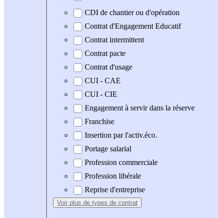
CDI de chantier ou d'opération
Contrat d'Engagement Educatif
Contrat intermittent
Contrat pacte
Contrat d'usage
CUI - CAE
CUI - CIE
Engagement à servir dans la réserve
Franchise
Insertion par l'activ.éco.
Portage salarial
Profession commerciale
Profession libérale
Reprise d'entreprise
Voir plus
de types de contrat