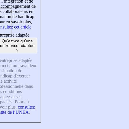
 l’intégration et de
’accompagnement de
s collaborateurs en
tuation de handicap.
ur en savoir plus,
nsultez cet article
.
treprise adaptée
Qu'est-ce qu'une
entreprise adaptée
?
entreprise adaptée
rmet à un travailleur
 situation de
ndicap d'exercer
e activité
ofessionnelle dans
s conditions
aptées à ses
pacités. Pour en
voir plus,
consultez
 site de l’UNEA
.