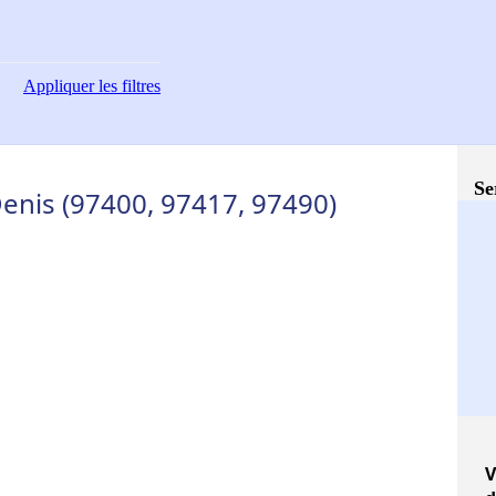
Appliquer
les filtres
Se
-Denis (97400, 97417, 97490)
V