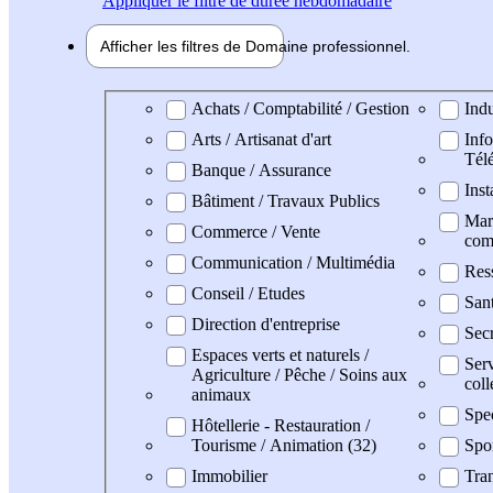
Appliquer
le filtre de durée hebdomadaire
Afficher les filtres de
Domaine pro
fessionnel
Domaine professionel
Achats / Comptabilité / Gestion
Indu
Arts / Artisanat d'art
Info
Tél
Banque / Assurance
Inst
Bâtiment / Travaux Publics
Mark
Commerce / Vente
com
Communication / Multimédia
Res
Conseil / Etudes
San
Direction d'entreprise
Secr
Espaces verts et naturels /
Serv
Agriculture / Pêche / Soins aux
coll
animaux
Spe
Hôtellerie - Restauration /
Tourisme / Animation (32)
Spo
Immobilier
Tran