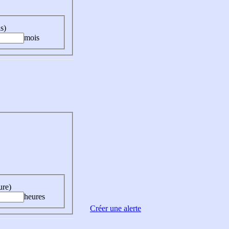
s)
mois
ure)
heures
Créer une alerte