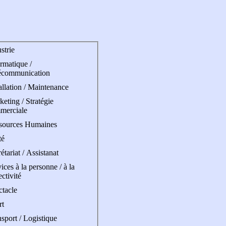
strie
rmatique /
écommunication
allation / Maintenance
eting / Stratégie
merciale
sources Humaines
té
étariat / Assistanat
ices à la personne / à la
ectivité
ctacle
rt
sport / Logistique