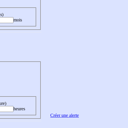
s)
mois
ure)
heures
Créer une alerte