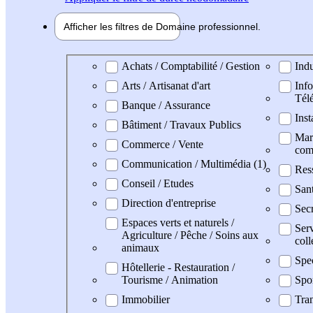
Afficher les filtres de
Domaine pro
fessionnel
Domaine professionel
Achats / Comptabilité / Gestion
Indu
Arts / Artisanat d'art
Info
Tél
Banque / Assurance
Inst
Bâtiment / Travaux Publics
Mark
Commerce / Vente
com
Communication / Multimédia (1)
Res
Conseil / Etudes
San
Direction d'entreprise
Secr
Espaces verts et naturels /
Serv
Agriculture / Pêche / Soins aux
coll
animaux
Spe
Hôtellerie - Restauration /
Tourisme / Animation
Spo
Immobilier
Tran