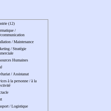
strie (12)
rmatique /
écommunication
allation / Maintenance
eting / Stratégie
merciale
sources Humaines
té
étariat / Assistanat
ices à la personne / à la
ectivité
ctacle
rt
sport / Logistique