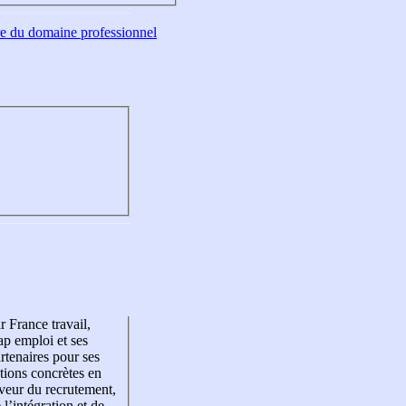
tre du domaine professionnel
r France travail,
p emploi et ses
rtenaires pour ses
tions concrètes en
veur du recrutement,
 l’intégration et de