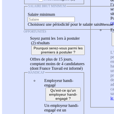
l
SALAIRE BRUT MINIMUM
se
si
Salaire minimum
Po
co
Choisissez une périodicité pour le salaire saisi
En
OPPORTUNITÉS
Soyez parmi les 1ers à postuler
(2)
résultats
Pourquoi serez-vous parmi les
L'
premiers à postuler ?
pe
Offres de plus de 15 jours,
en
comptant moins de 4 candidatures
ha
(dont France Travail est informé)
un
HANDICAP
pr
de
Employeur handi-
ad
engagé
ca
Qu'est-ce qu'un
sa
employeur handi-
le
engagé ?
Un employeur handi-
engagé est un