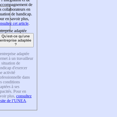
’accompagnement de
s collaborateurs en
tuation de handicap.
ur en savoir plus,
nsultez cet article
.
treprise adaptée
Qu'est-ce qu'une
entreprise adaptée
?
entreprise adaptée
rmet à un travailleur
 situation de
ndicap d'exercer
e activité
ofessionnelle dans
s conditions
aptées à ses
pacités. Pour en
voir plus,
consultez
 site de l’UNEA
.