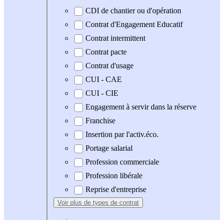
CDI de chantier ou d'opération
Contrat d'Engagement Educatif
Contrat intermittent
Contrat pacte
Contrat d'usage
CUI - CAE
CUI - CIE
Engagement à servir dans la réserve
Franchise
Insertion par l'activ.éco.
Portage salarial
Profession commerciale
Profession libérale
Reprise d'entreprise
Voir plus
de types de contrat