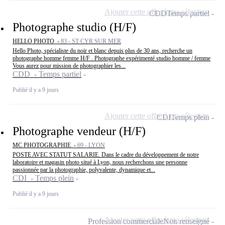
Ajouter cette offre à ma sélection
CDD
Temps partiel
Photographe studio (H/F)
HELLO PHOTO -
83 - ST CYR SUR MER
Hello Photo, spécialiste du noir et blanc depuis plus de 30 ans, recherche un
photographe homme femme H/F . Photographe expérimenté studio homme / femme
Vous aurez pour mission de photographier les...
CDD - Temps partiel
Publié il y a 9 jours
Ajouter cette offre à ma sélection
CDI
Temps plein
Photographe vendeur (H/F)
MC PHOTOGRAPHIE -
69 - LYON
POSTE AVEC STATUT SALARIE. Dans le cadre du développement de notre
laboratoire et magasin photo situé à Lyon, nous recherchons une personne
passionnée par la photographie, polyvalente, dynamique et...
CDI - Temps plein
Publié il y a 9 jours
Ajouter cette offre à ma sélection
Profession commerciale
Non renseigné