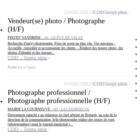
Ajouter cette offre à ma sélection
CDD
Temps plein
Vendeur(se) photo / Photographe
(H/F)
PHOTO' SANDRINE -
43 - LE PUY EN VELAY
Recherche d'un(e) photographe. Prise de poste au plus vite. Vos missions -
Accueillir, conseiller et accompagner les clients. - Réaliser des tirages photo, des
photos d'identité et des travaux...
CDD - Temps plein
Publié il y a 3 jours
Ajouter cette offre à ma sélection
CDD
Temps plein
Photographe professionnel /
Photographe professionnelle (H/F)
MAIRIE LA COURNEUVE -
93 - LA COURNEUVE
Directement rattaché.e au rédacteur en chef adjoint de Regards, au sein de la
direction de la communication, le/la photographe réalise des prises de vues
(photographies) pour le journal municipal «...
CDD - Temps plein