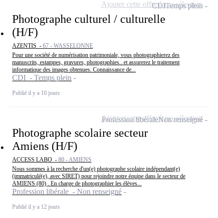
Ajouter cette offre à ma sélection
CDI
Temps plein
Photographe culturel / culturelle
(H/F)
AZENTIS -
67 - WASSELONNE
Pour une société de numérisation patrimoniale, vous photographierez des
manuscrits, estampes, gravures, photographies.. et assurerez le traitement
informatique des images obtenues. Connaissance de...
CDI - Temps plein
Publié il y a 10 jours
Ajouter cette offre à ma sélection
Profession libérale
Non renseigné
Photographe scolaire secteur
Amiens (H/F)
ACCESS LABO -
80 - AMIENS
Nous sommes à la recherche d'un(e) photographe scolaire indépendant(e)
(immatriculé(e), avec SIRET) pour rejoindre notre équipe dans le secteur de
AMIENS (80) . En charge de photographier les élèves...
Profession libérale - Non renseigné
Publié il y a 12 jours