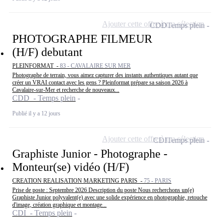
Ajouter cette offre à ma sélection
CDD
Temps plein
PHOTOGRAPHE FILMEUR
(H/F) debutant
PLEINFORMAT -
83 - CAVALAIRE SUR MER
Photographe de terrain, vous aimez capturer des instants authentiques autant que
créer un VRAI contact avec les gens ? Pleinformat prépare sa saison 2026 à
Cavalaire-sur-Mer et recherche de nouveaux...
CDD - Temps plein
Publié il y a 12 jours
Ajouter cette offre à ma sélection
CDI
Temps plein
Graphiste Junior - Photographe -
Monteur(se) vidéo (H/F)
CREATION REALISATION MARKETING PARIS -
75 - PARIS
Prise de poste : Septembre 2026 Description du poste Nous recherchons un(e)
Graphiste Junior polyvalent(e) avec une solide expérience en photographie, retouche
d'image, création graphique et montage...
CDI - Temps plein