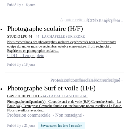
Publié il y a 16 jours
Ajouter cette offre à ma sélection
CDD
Temps plein
Photographe scolaire (H/F)
STUDIO LPG 44 -
44 - LA CHAPELLE SUR ERDRE
Nous recherchons des photographes scolaires expérimentés pour renforcer notre
équipe durant les mois de septembre, octobre et novembre. Profil recherché :
Expérience en photographie scolaire...
CDD - Temps plein
Publié il y a 18 jours
Ajouter cette offre à ma sélection
Profession commerciale
Non renseigné
Photographe Surf et voile (H/F)
GAVROCHE PHOTO -
44 - LA BAULE-ESCOUBLAC
Photographe indépendant(e) - Cours de surf et de voile (H/F) Gavroche Studio - La
Baule (44) L'entreprise Gavroche Studio est une boutique photo installée à La Baule.
Nous travaillons avec des...
Profession commerciale - Non renseigné
Publié il y a 21 jours
Soyez parmi les 1ers à postuler