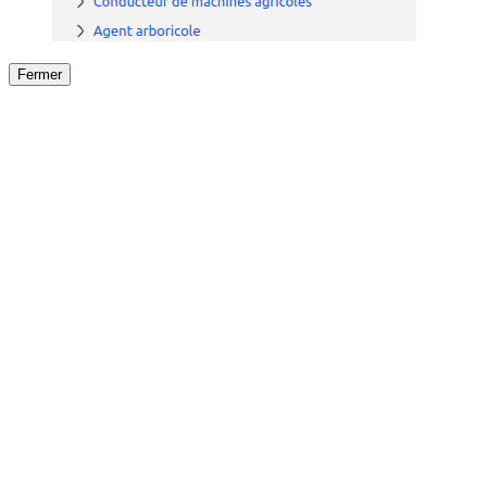
Fermer
Fermer
le détail de l'offre
/
Offre
sur
Offre précéden