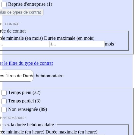
Reprise d'entreprise (1)
plus
de types de contrat
 DE CONTRAT
ée de contrat
ée minimale (en mois)
Durée maximale (en mois)
mois
er
le filtre du type de contrat
les filtres de
Durée hebdo
madaire
 hebdomadaire
Temps plein (32)
Temps partiel (3)
Non renseignée (89)
 HEBDOMADAIRE
cisez la durée hebdomadaire :
ée minimale (en heure)
Durée maximale (en heure)