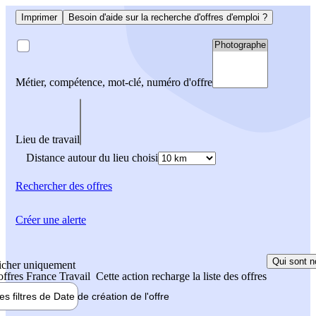
Imprimer
Besoin d'aide sur la recherche d'offres d'emploi ?
Métier, compétence, mot-clé, numéro d'offre
Lieu de travail
Distance autour du lieu choisi
Rechercher
des offres
Créer une alerte
Qui sont n
icher uniquement
 offres France Travail
Cette action recharge la liste des offres
les filtres de
Date de création
de l'offre