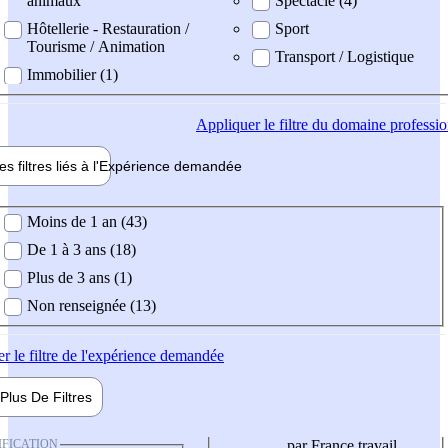
animaux
Spectacle (4)
Hôtellerie - Restauration /
Sport
Tourisme / Animation
Transport / Logistique
Immobilier (1)
Appliquer
le filtre du domaine professi
es filtres liés à l'
Expérience
demandée
ience demandée
Moins de 1 an (43)
De 1 à 3 ans (18)
Plus de 3 ans (1)
Non renseignée (13)
er
le filtre de l'expérience demandée
Plus De
Filtres
IFICATION
par France travail,