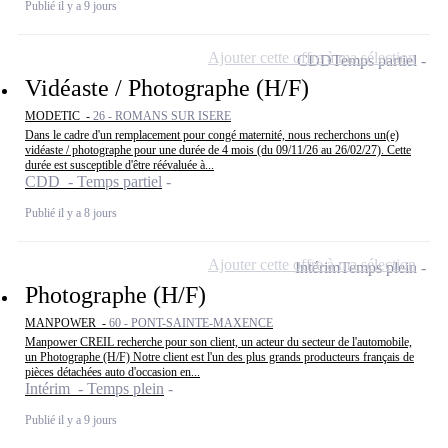
Publié il y a 9 jours
Ajouter cette offre à ma sélection
CDD
Temps partiel
Vidéaste / Photographe (H/F)
MODETIC -
26 - ROMANS SUR ISERE
Dans le cadre d'un remplacement pour congé maternité, nous recherchons un(e)
vidéaste / photographe pour une durée de 4 mois (du 09/11/26 au 26/02/27). Cette
durée est susceptible d'être réévaluée à...
CDD - Temps partiel
Publié il y a 8 jours
Ajouter cette offre à ma sélection
Intérim
Temps plein
Photographe (H/F)
MANPOWER -
60 - PONT-SAINTE-MAXENCE
Manpower CREIL recherche pour son client, un acteur du secteur de l'automobile,
un Photographe (H/F) Notre client est l'un des plus grands producteurs français de
pièces détachées auto d'occasion en...
Intérim - Temps plein
Publié il y a 9 jours