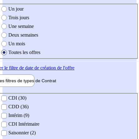
e création de l'offre
Un jour
Trois jours
Une semaine
Deux semaines
Un mois
Toutes les offres
er
le filtre de date de création de l'offre
les filtres de types de
Contrat
de contrat
CDI (30)
CDD (36)
Intérim (9)
CDI Intérimaire
Saisonnier (2)