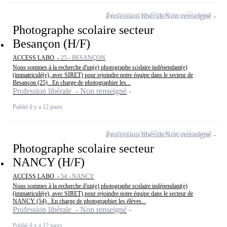
Ajouter cette offre à ma sélection
Profession libérale
Non renseigné
Photographe scolaire secteur
Besançon (H/F)
ACCESS LABO -
25 - BESANÇON
Nous sommes à la recherche d'un(e) photographe scolaire indépendant(e)
(immatriculé(e), avec SIRET) pour rejoindre notre équipe dans le secteur de
Besançon (25) . En charge de photographier les...
Profession libérale - Non renseigné
Publié il y a 12 jours
Ajouter cette offre à ma sélection
Profession libérale
Non renseigné
Photographe scolaire secteur
NANCY (H/F)
ACCESS LABO -
54 - NANCY
Nous sommes à la recherche d'un(e) photographe scolaire indépendant(e)
(immatriculé(e), avec SIRET) pour rejoindre notre équipe dans le secteur de
NANCY (54) . En charge de photographier les élèves...
Profession libérale - Non renseigné
Publié il y a 12 jours