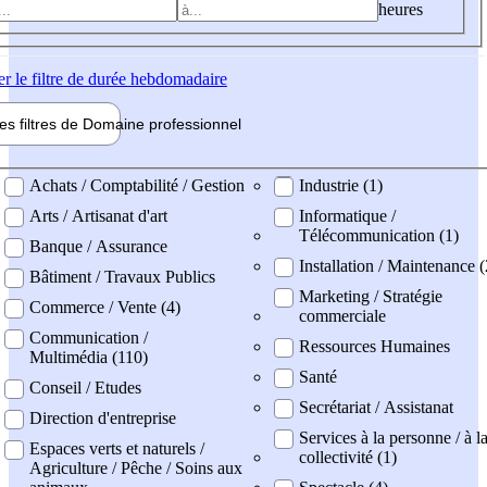
heures
er
le filtre de durée hebdomadaire
les filtres de
Domaine pro
fessionnel
ne professionel
Achats / Comptabilité / Gestion
Industrie (1)
Arts / Artisanat d'art
Informatique /
Télécommunication (1)
Banque / Assurance
Installation / Maintenance (
Bâtiment / Travaux Publics
Marketing / Stratégie
Commerce / Vente (4)
commerciale
Communication /
Ressources Humaines
Multimédia (110)
Santé
Conseil / Etudes
Secrétariat / Assistanat
Direction d'entreprise
Services à la personne / à l
Espaces verts et naturels /
collectivité (1)
Agriculture / Pêche / Soins aux