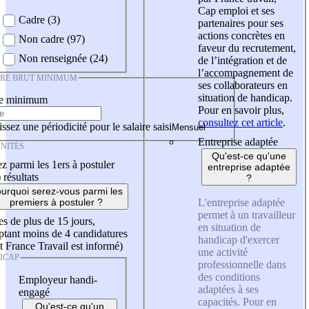
Cap emploi et ses
Cadre (3)
partenaires pour ses
actions concrètes en
Non cadre (97)
faveur du recrutement,
Non renseignée (24)
de l’intégration et de
l’accompagnement de
IRE BRUT MINIMUM
ses collaborateurs en
situation de handicap.
re minimum
Pour en savoir plus,
consultez cet article
.
ssez une périodicité pour le salaire saisi
Entreprise adaptée
NITÉS
Qu'est-ce qu'une
z parmi les 1ers à postuler
entreprise adaptée
)
résultats
?
urquoi serez-vous parmi les
L'entreprise adaptée
premiers à postuler ?
permet à un travailleur
es de plus de 15 jours,
en situation de
tant moins de 4 candidatures
handicap d'exercer
t France Travail est informé)
une activité
ICAP
professionnelle dans
des conditions
Employeur handi-
adaptées à ses
engagé
capacités. Pour en
Qu'est-ce qu'un