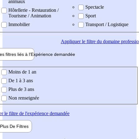
animaux
Spectacle
Hôtellerie - Restauration /
Tourisme / Animation
Sport
Immobilier
Transport / Logistique
Appliquer
le filtre du domaine professi
es filtres liés à l'
Expérience
demandée
ience demandée
Moins de 1 an
De 1 à 3 ans
Plus de 3 ans
Non renseignée
er
le filtre de l'expérience demandée
Plus De
Filtres