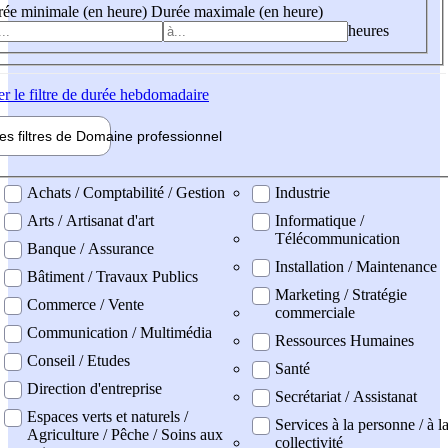
ée minimale (en heure)
Durée maximale (en heure)
heures
er
le filtre de durée hebdomadaire
les filtres de
Domaine pro
fessionnel
ne professionel
Achats / Comptabilité / Gestion
Industrie
Arts / Artisanat d'art
Informatique /
Télécommunication
Banque / Assurance
Installation / Maintenance
Bâtiment / Travaux Publics
Marketing / Stratégie
Commerce / Vente
commerciale
Communication / Multimédia
Ressources Humaines
Conseil / Etudes
Santé
Direction d'entreprise
Secrétariat / Assistanat
Espaces verts et naturels /
Services à la personne / à l
Agriculture / Pêche / Soins aux
collectivité