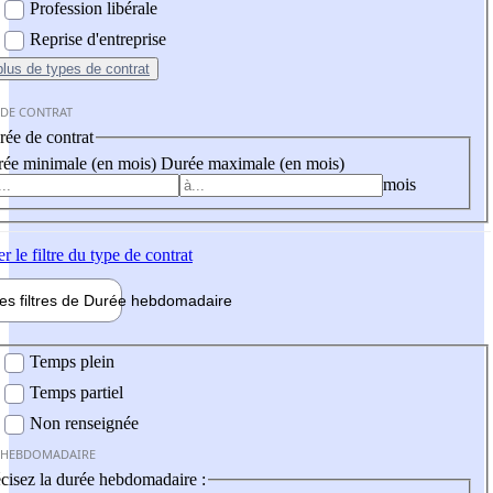
Profession libérale
Reprise d'entreprise
plus
de types de contrat
 DE CONTRAT
ée de contrat
ée minimale (en mois)
Durée maximale (en mois)
mois
er
le filtre du type de contrat
les filtres de
Durée hebdo
madaire
 hebdomadaire
Temps plein
Temps partiel
Non renseignée
 HEBDOMADAIRE
cisez la durée hebdomadaire :