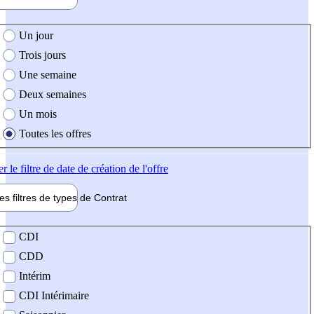
e création de l'offre
Un jour
Trois jours
Une semaine
Deux semaines
Un mois
Toutes les offres
er
le filtre de date de création de l'offre
les filtres de types de
Contrat
de contrat
CDI
CDD
Intérim
CDI Intérimaire