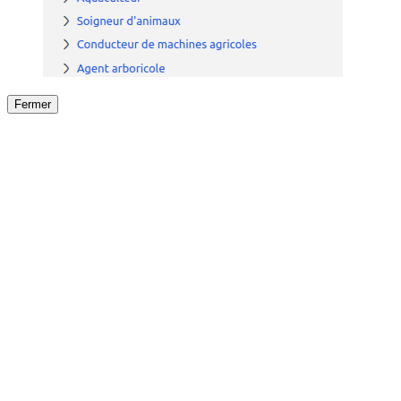
Fermer
Fermer
le détail de l'offre
/
Offre
sur
Offre précéden