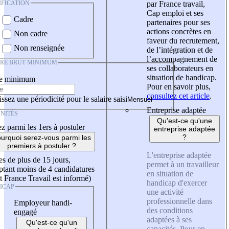
IFICATION
par France travail,
Cap emploi et ses
Cadre
partenaires pour ses
actions concrètes en
Non cadre
faveur du recrutement,
Non renseignée
de l’intégration et de
l’accompagnement de
IRE BRUT MINIMUM
ses collaborateurs en
situation de handicap.
re minimum
Pour en savoir plus,
consultez cet article
.
ssez une périodicité pour le salaire saisi
Entreprise adaptée
NITÉS
Qu'est-ce qu'une
z parmi les 1ers à postuler
entreprise adaptée
?
urquoi serez-vous parmi les
premiers à postuler ?
L'entreprise adaptée
es de plus de 15 jours,
permet à un travailleur
tant moins de 4 candidatures
en situation de
t France Travail est informé)
handicap d'exercer
ICAP
une activité
professionnelle dans
Employeur handi-
des conditions
engagé
adaptées à ses
Qu'est-ce qu'un
capacités. Pour en