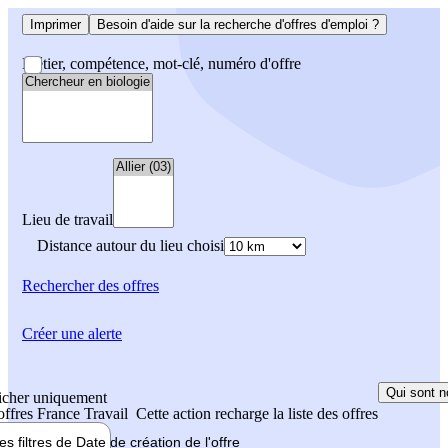
Imprimer
Besoin d'aide sur la recherche d'offres d'emploi ?
Métier, compétence, mot-clé, numéro d'offre
Lieu de travail
Distance autour du lieu choisi
Rechercher
des offres
Créer une alerte
Qui sont n
icher uniquement
 offres France Travail
Cette action recharge la liste des offres
les filtres de
Date de création
de l'offre