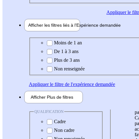
Appliquer
le fil
Afficher les filtres liés à l'
Expérience
demandée
Expérience demandée
Moins de 1 an
De 1 à 3 ans
Plus de 3 ans
Non renseignée
Appliquer
le filtre de l'expérience demandée
Afficher
Plus de
filtres
QUALIFICATION
pa
Ca
Cadre
pa
ac
Non cadre
fa
Non renseignée