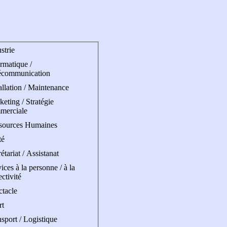
strie
rmatique /
écommunication
allation / Maintenance
eting / Stratégie
merciale
sources Humaines
té
étariat / Assistanat
ices à la personne / à la
ectivité
ctacle
rt
sport / Logistique