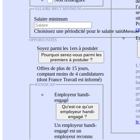
de
l
SALAIRE BRUT MINIMUM
se
si
Salaire minimum
Po
co
Choisissez une périodicité pour le salaire saisi
En
OPPORTUNITÉS
Soyez parmi les 1ers à postuler
Pourquoi serez-vous parmi les
premiers à postuler ?
L'
Offres de plus de 15 jours,
pe
comptant moins de 4 candidatures
en
(dont France Travail est informé)
ha
HANDICAP
un
pr
Employeur handi-
de
engagé
ad
Qu'est-ce qu'un
ca
employeur handi-
sa
engagé ?
le
Un employeur handi-
engagé est un
employeur reconnu