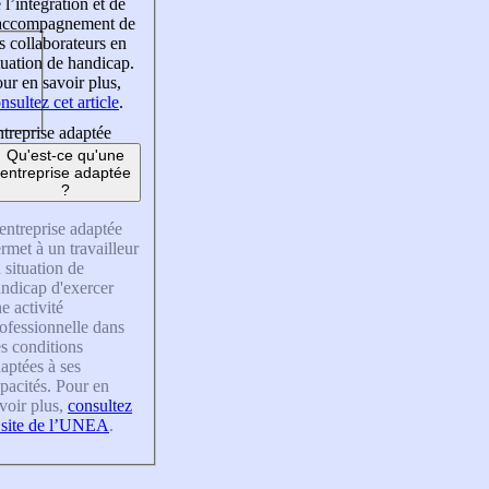
 l’intégration et de
’accompagnement de
s collaborateurs en
tuation de handicap.
ur en savoir plus,
nsultez cet article
.
treprise adaptée
Qu'est-ce qu'une
entreprise adaptée
?
entreprise adaptée
rmet à un travailleur
 situation de
ndicap d'exercer
e activité
ofessionnelle dans
s conditions
aptées à ses
pacités. Pour en
voir plus,
consultez
 site de l’UNEA
.