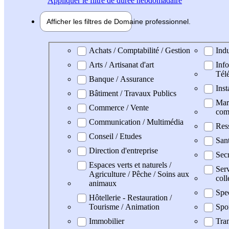
Appliquer
le filtre de durée hebdomadaire
Afficher les filtres de
Domaine pro
fessionnel
Domaine professionel
Achats / Comptabilité / Gestion
Indu
Arts / Artisanat d'art
Info
Tél
Banque / Assurance
Inst
Bâtiment / Travaux Publics
Mark
Commerce / Vente
com
Communication / Multimédia
Res
Conseil / Etudes
San
Direction d'entreprise
Secr
Espaces verts et naturels /
Serv
Agriculture / Pêche / Soins aux
coll
animaux
Spe
Hôtellerie - Restauration /
Tourisme / Animation
Spo
Immobilier
Tran