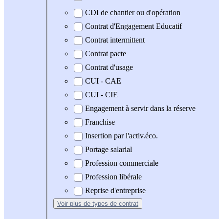
CDI de chantier ou d'opération
Contrat d'Engagement Educatif
Contrat intermittent
Contrat pacte
Contrat d'usage
CUI - CAE
CUI - CIE
Engagement à servir dans la réserve
Franchise
Insertion par l'activ.éco.
Portage salarial
Profession commerciale
Profession libérale
Reprise d'entreprise
Voir plus
de types de contrat