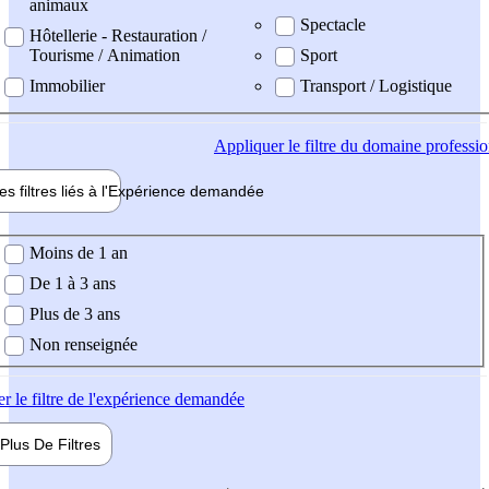
animaux
Spectacle
Hôtellerie - Restauration /
Tourisme / Animation
Sport
Immobilier
Transport / Logistique
Appliquer
le filtre du domaine professi
es filtres liés à l'
Expérience
demandée
ience demandée
Moins de 1 an
De 1 à 3 ans
Plus de 3 ans
Non renseignée
er
le filtre de l'expérience demandée
Plus De
Filtres