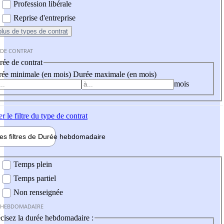
Profession libérale
Reprise d'entreprise
plus
de types de contrat
 DE CONTRAT
ée de contrat
ée minimale (en mois)
Durée maximale (en mois)
mois
er
le filtre du type de contrat
les filtres de
Durée hebdo
madaire
 hebdomadaire
Temps plein
Temps partiel
Non renseignée
 HEBDOMADAIRE
cisez la durée hebdomadaire :