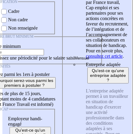
IFICATION
par France travail,
Cap emploi et ses
Cadre
partenaires pour ses
actions concrètes en
Non cadre
faveur du recrutement,
Non renseignée
de l’intégration et de
l’accompagnement de
IRE BRUT MINIMUM
ses collaborateurs en
situation de handicap.
re minimum
Pour en savoir plus,
consultez cet article
.
ssez une périodicité pour le salaire saisi
Entreprise adaptée
NITÉS
Qu'est-ce qu'une
z parmi les 1ers à postuler
entreprise adaptée
?
urquoi serez-vous parmi les
premiers à postuler ?
L'entreprise adaptée
es de plus de 15 jours,
permet à un travailleur
tant moins de 4 candidatures
en situation de
t France Travail est informé)
handicap d'exercer
ICAP
une activité
professionnelle dans
Employeur handi-
des conditions
engagé
adaptées à ses
Qu'est-ce qu'un
capacités. Pour en