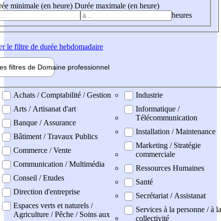
ée minimale (en heure)
Durée maximale (en heure)
heures
er
le filtre de durée hebdomadaire
les filtres de
Domaine pro
fessionnel
ne professionel
Achats / Comptabilité / Gestion
Industrie
Arts / Artisanat d'art
Informatique /
Télécommunication
Banque / Assurance
Installation / Maintenance
Bâtiment / Travaux Publics
Marketing / Stratégie
Commerce / Vente
commerciale
Communication / Multimédia
Ressources Humaines
Conseil / Etudes
Santé
Direction d'entreprise
Secrétariat / Assistanat
Espaces verts et naturels /
Services à la personne / à l
Agriculture / Pêche / Soins aux
collectivité