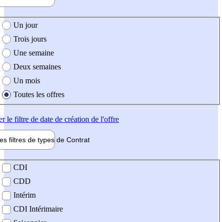
e création de l'offre
Un jour
Trois jours
Une semaine
Deux semaines
Un mois
Toutes les offres
er
le filtre de date de création de l'offre
les filtres de types de
Contrat
de contrat
CDI
CDD
Intérim
CDI Intérimaire