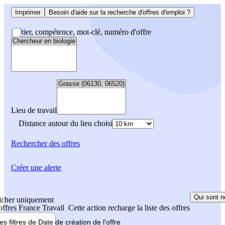
Imprimer
Besoin d'aide sur la recherche d'offres d'emploi ?
Métier, compétence, mot-clé, numéro d'offre
Lieu de travail
Distance autour du lieu choisi
Rechercher
des offres
Créer une alerte
Qui sont n
icher uniquement
 offres France Travail
Cette action recharge la liste des offres
les filtres de
Date de création
de l'offre