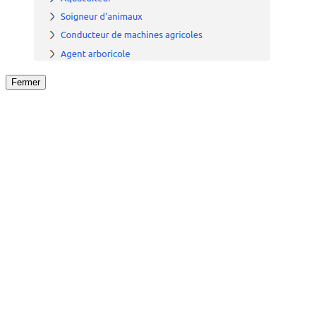
Fermer
Fermer
le détail de l'offre
/
Offre
sur
Offre précéden