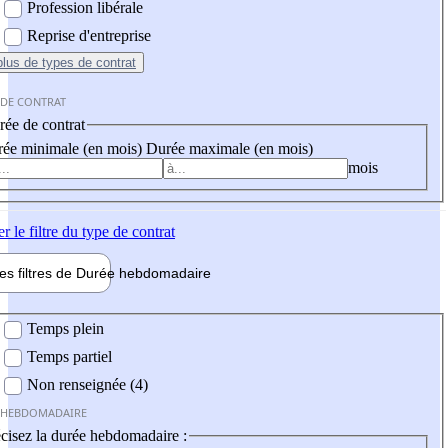
Profession libérale
Reprise d'entreprise
plus
de types de contrat
 DE CONTRAT
ée de contrat
ée minimale (en mois)
Durée maximale (en mois)
mois
er
le filtre du type de contrat
les filtres de
Durée hebdo
madaire
 hebdomadaire
Temps plein
Temps partiel
Non renseignée (4)
 HEBDOMADAIRE
cisez la durée hebdomadaire :