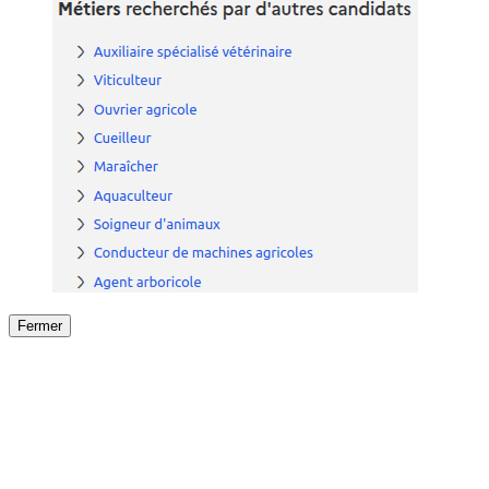
Fermer
Fermer
le détail de l'offre
/
Offre
sur
Offre précéden