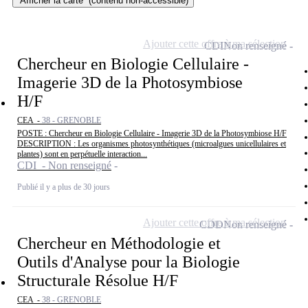
Afficher la carte
(contenu non-accessible)
Ajouter cette offre à ma sélection
CDI
Non renseigné
Chercheur en Biologie Cellulaire -
Imagerie 3D de la Photosymbiose
H/F
CEA -
38 - GRENOBLE
POSTE : Chercheur en Biologie Cellulaire - Imagerie 3D de la Photosymbiose H/F
DESCRIPTION : Les organismes photosynthétiques (microalgues unicellulaires et
plantes) sont en perpétuelle interaction...
CDI - Non renseigné
Publié il y a plus de 30 jours
Ajouter cette offre à ma sélection
CDD
Non renseigné
Chercheur en Méthodologie et
Outils d'Analyse pour la Biologie
Structurale Résolue H/F
CEA -
38 - GRENOBLE