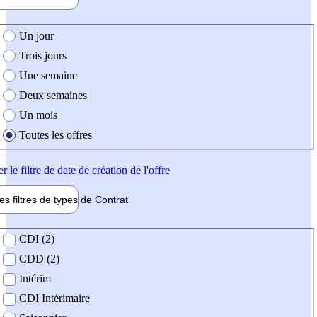
e création de l'offre
Un jour
Trois jours
Une semaine
Deux semaines
Un mois
Toutes les offres
er
le filtre de date de création de l'offre
les filtres de types de
Contrat
de contrat
CDI (2)
CDD (2)
Intérim
CDI Intérimaire