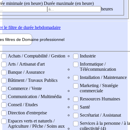
ée minimale (en heure)
Durée maximale (en heure)
heures
er
le filtre de durée hebdomadaire
les filtres de
Domaine pro
fessionnel
ne professionel
Achats / Comptabilité / Gestion
Industrie
Arts / Artisanat d'art
Informatique /
Télécommunication
Banque / Assurance
Installation / Maintenance
Bâtiment / Travaux Publics
Marketing / Stratégie
Commerce / Vente
commerciale
Communication / Multimédia
Ressources Humaines
Conseil / Etudes
Santé
Direction d'entreprise
Secrétariat / Assistanat
Espaces verts et naturels /
Services à la personne / à l
Agriculture / Pêche / Soins aux
collectivité (4)