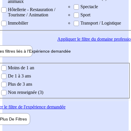
animaux
Spectacle
Hôtellerie - Restauration /
Tourisme / Animation
Sport
Immobilier
Transport / Logistique
Appliquer
le filtre du domaine professi
es filtres liés à l'
Expérience
demandée
ience demandée
Moins de 1 an
De 1 à 3 ans
Plus de 3 ans
Non renseignée (3)
er
le filtre de l'expérience demandée
Plus De
Filtres