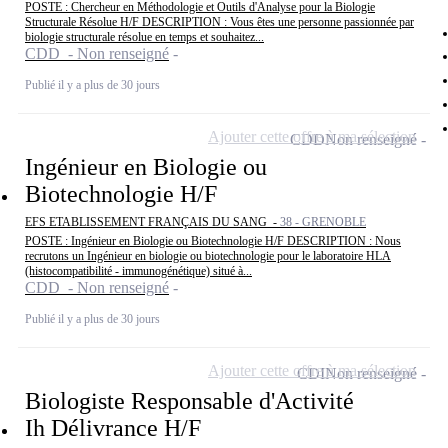
POSTE : Chercheur en Méthodologie et Outils d'Analyse pour la Biologie
Structurale Résolue H/F DESCRIPTION : Vous êtes une personne passionnée par
biologie structurale résolue en temps et souhaitez...
CDD - Non renseigné
Publié il y a plus de 30 jours
Ajouter cette offre à ma sélection
CDD
Non renseigné
Ingénieur en Biologie ou
Biotechnologie H/F
EFS ETABLISSEMENT FRANÇAIS DU SANG -
38 - GRENOBLE
POSTE : Ingénieur en Biologie ou Biotechnologie H/F DESCRIPTION : Nous
recrutons un Ingénieur en biologie ou biotechnologie pour le laboratoire HLA
(histocompatibilité - immunogénétique) situé à...
CDD - Non renseigné
Publié il y a plus de 30 jours
Ajouter cette offre à ma sélection
CDI
Non renseigné
Biologiste Responsable d'Activité
Ih Délivrance H/F