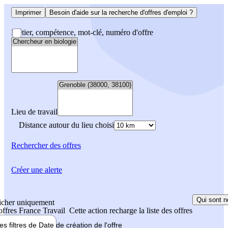
Imprimer
Besoin d'aide sur la recherche d'offres d'emploi ?
Métier, compétence, mot-clé, numéro d'offre
Lieu de travail
Distance autour du lieu choisi
Rechercher
des offres
Créer une alerte
Qui sont n
icher uniquement
 offres France Travail
Cette action recharge la liste des offres
les filtres de
Date de création
de l'offre