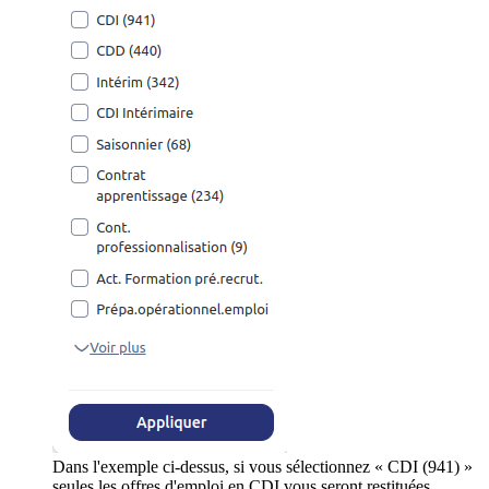
Dans l'exemple ci-dessus, si vous sélectionnez « CDI (941) »
seules les offres d'emploi en CDI vous seront restituées.