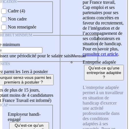
IFICATION
par France travail,
Cap emploi et ses
Cadre (4)
partenaires pour ses
actions concrètes en
Non cadre
faveur du recrutement,
Non renseignée
de l’intégration et de
l’accompagnement de
IRE BRUT MINIMUM
ses collaborateurs en
situation de handicap.
re minimum
Pour en savoir plus,
consultez cet article
.
ssez une périodicité pour le salaire saisi
Entreprise adaptée
NITÉS
Qu'est-ce qu'une
z parmi les 1ers à postuler
entreprise adaptée
?
urquoi serez-vous parmi les
premiers à postuler ?
L'entreprise adaptée
es de plus de 15 jours,
permet à un travailleur
tant moins de 4 candidatures
en situation de
t France Travail est informé)
handicap d'exercer
ICAP
une activité
professionnelle dans
Employeur handi-
des conditions
engagé
adaptées à ses
Qu'est-ce qu'un
capacités. Pour en