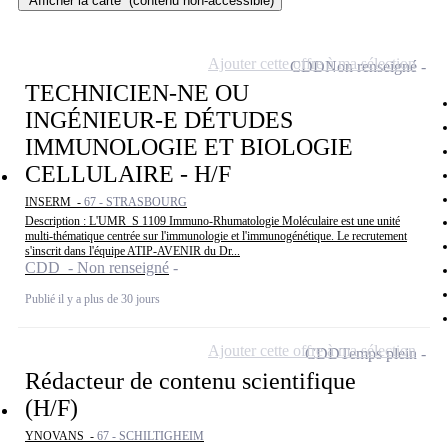
Afficher la carte
(contenu non-accessible)
Ajouter cette offre à ma sélection
CDD
Non renseigné
TECHNICIEN-NE OU
INGÉNIEUR-E DÉTUDES
IMMUNOLOGIE ET BIOLOGIE
CELLULAIRE - H/F
INSERM -
67 - STRASBOURG
Description : L'UMR_S 1109 Immuno-Rhumatologie Moléculaire est une unité
multi-thématique centrée sur l'immunologie et l'immunogénétique. Le recrutement
s'inscrit dans l'équipe ATIP-AVENIR du Dr...
CDD - Non renseigné
Publié il y a plus de 30 jours
Ajouter cette offre à ma sélection
CDD
Temps plein
Rédacteur de contenu scientifique
(H/F)
YNOVANS -
67 - SCHILTIGHEIM