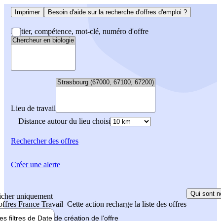
Imprimer
Besoin d'aide sur la recherche d'offres d'emploi ?
Métier, compétence, mot-clé, numéro d'offre
Lieu de travail
Distance autour du lieu choisi
Rechercher
des offres
Créer une alerte
Qui sont n
icher uniquement
 offres France Travail
Cette action recharge la liste des offres
les filtres de
Date de création
de l'offre