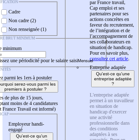
IFICATION
par France travail,
Cap emploi et ses
Cadre
partenaires pour ses
actions concrètes en
Non cadre (2)
faveur du recrutement,
Non renseignée (1)
de l’intégration et de
l’accompagnement de
IRE BRUT MINIMUM
ses collaborateurs en
situation de handicap.
re minimum
Pour en savoir plus,
consultez cet article
.
ssez une périodicité pour le salaire saisi
Entreprise adaptée
NITÉS
Qu'est-ce qu'une
z parmi les 1ers à postuler
entreprise adaptée
?
urquoi serez-vous parmi les
premiers à postuler ?
L'entreprise adaptée
es de plus de 15 jours,
permet à un travailleur
tant moins de 4 candidatures
en situation de
t France Travail est informé)
handicap d'exercer
ICAP
une activité
professionnelle dans
Employeur handi-
des conditions
engagé
adaptées à ses
Qu'est-ce qu'un
capacités. Pour en