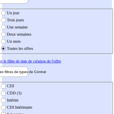
e création de l'offre
Un jour
Trois jours
Une semaine
Deux semaines
Un mois
Toutes les offres
er
le filtre de date de création de l'offre
les filtres de types de
Contrat
de contrat
CDI
CDD (3)
Intérim
CDI Intérimaire