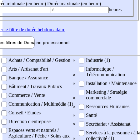
ée minimale (en heure)
Durée maximale (en heure)
heures
er
le filtre de durée hebdomadaire
les filtres de
Domaine pro
fessionnel
ne professionel
Achats / Comptabilité / Gestion
Industrie (1)
Arts / Artisanat d'art
Informatique /
Télécommunication
Banque / Assurance
Installation / Maintenance
Bâtiment / Travaux Publics
Marketing / Stratégie
Commerce / Vente
commerciale
Communication / Multimédia (1)
Ressources Humaines
Conseil / Etudes
Santé
Direction d'entreprise
Secrétariat / Assistanat
Espaces verts et naturels /
Services à la personne / à l
Agriculture / Pêche / Soins aux
collectivité (1)