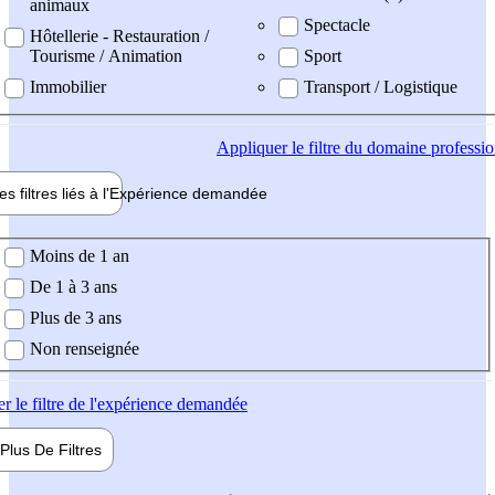
animaux
Spectacle
Hôtellerie - Restauration /
Tourisme / Animation
Sport
Immobilier
Transport / Logistique
Appliquer
le filtre du domaine professi
es filtres liés à l'
Expérience
demandée
ience demandée
Moins de 1 an
De 1 à 3 ans
Plus de 3 ans
Non renseignée
er
le filtre de l'expérience demandée
Plus De
Filtres