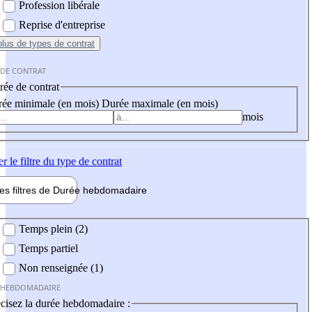
Profession libérale
Reprise d'entreprise
plus
de types de contrat
 DE CONTRAT
ée de contrat
ée minimale (en mois)
Durée maximale (en mois)
mois
er
le filtre du type de contrat
les filtres de
Durée hebdo
madaire
 hebdomadaire
Temps plein (2)
Temps partiel
Non renseignée (1)
 HEBDOMADAIRE
cisez la durée hebdomadaire :