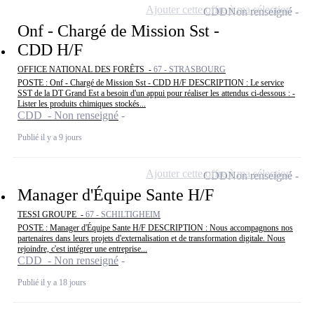
Ajouter cette offre à ma sélection
CDD
Non renseigné
Onf - Chargé de Mission Sst -
CDD H/F
OFFICE NATIONAL DES FORÊTS -
67 - STRASBOURG
POSTE : Onf - Chargé de Mission Sst - CDD H/F DESCRIPTION : Le service
SST de la DT Grand Est a besoin d'un appui pour réaliser les attendus ci-dessous : -
Lister les produits chimiques stockés...
CDD - Non renseigné
Publié il y a 9 jours
Ajouter cette offre à ma sélection
CDD
Non renseigné
Manager d'Équipe Sante H/F
TESSI GROUPE -
67 - SCHILTIGHEIM
POSTE : Manager d'Équipe Sante H/F DESCRIPTION : Nous accompagnons nos
partenaires dans leurs projets d'externalisation et de transformation digitale. Nous
rejoindre, c'est intégrer une entreprise...
CDD - Non renseigné
Publié il y a 18 jours