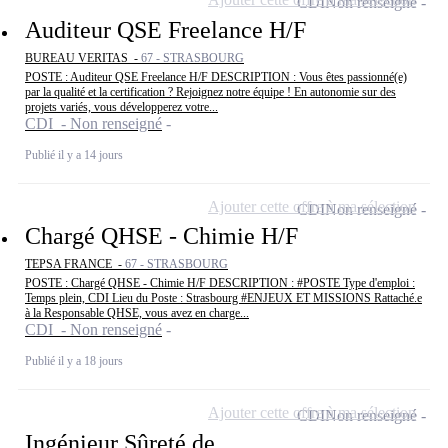
CDI
Non renseigné
Auditeur QSE Freelance H/F
BUREAU VERITAS -
67 - STRASBOURG
POSTE : Auditeur QSE Freelance H/F DESCRIPTION : Vous êtes passionné(e)
par la qualité et la certification ? Rejoignez notre équipe ! En autonomie sur des
projets variés, vous développerez votre...
CDI - Non renseigné
Publié il y a 14 jours
Ajouter cette offre à ma sélection
CDI
Non renseigné
Chargé QHSE - Chimie H/F
TEPSA FRANCE -
67 - STRASBOURG
POSTE : Chargé QHSE - Chimie H/F DESCRIPTION : #POSTE Type d'emploi :
Temps plein, CDI Lieu du Poste : Strasbourg #ENJEUX ET MISSIONS Rattaché.e
à la Responsable QHSE, vous avez en charge...
CDI - Non renseigné
Publié il y a 18 jours
Ajouter cette offre à ma sélection
CDI
Non renseigné
Ingénieur Sûreté de