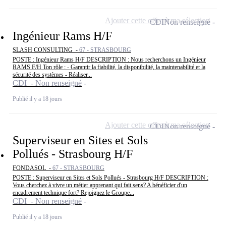
Ajouter cette offre à ma sélection
CDI
Non renseigné
Ingénieur Rams H/F
SLASH CONSULTING -
67 - STRASBOURG
POSTE : Ingénieur Rams H/F DESCRIPTION : Nous recherchons un Ingénieur
RAMS F/H Ton rôle : - Garantir la fiabilité, la disponibilité, la maintenabilité et la
sécurité des systèmes - Réaliser...
CDI - Non renseigné
Publié il y a 18 jours
Ajouter cette offre à ma sélection
CDI
Non renseigné
Superviseur en Sites et Sols
Pollués - Strasbourg H/F
FONDASOL -
67 - STRASBOURG
POSTE : Superviseur en Sites et Sols Pollués - Strasbourg H/F DESCRIPTION :
Vous cherchez à vivre un métier apprenant qui fait sens? A bénéficier d'un
encadrement technique fort? Rejoignez le Groupe...
CDI - Non renseigné
Publié il y a 18 jours