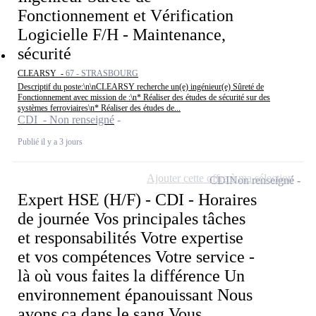
Fonctionnement et Vérification
Logicielle F/H - Maintenance,
sécurité
CLEARSY -
67 - STRASBOURG
Descriptif du poste:\n\nCLEARSY recherche un(e) ingénieur(e) Sûreté de
Fonctionnement avec mission de :\n* Réaliser des études de sécurité sur des
systèmes ferroviaires\n* Réaliser des études de...
CDI - Non renseigné
Publié il y a 3 jours
Ajouter cette offre à ma sélection
CDI
Non renseigné
Expert HSE (H/F) - CDI - Horaires
de journée Vos principales tâches
et responsabilités Votre expertise
et vos compétences Votre service -
là où vous faites la différence Un
environnement épanouissant Nous
avons ça dans le sang Vous