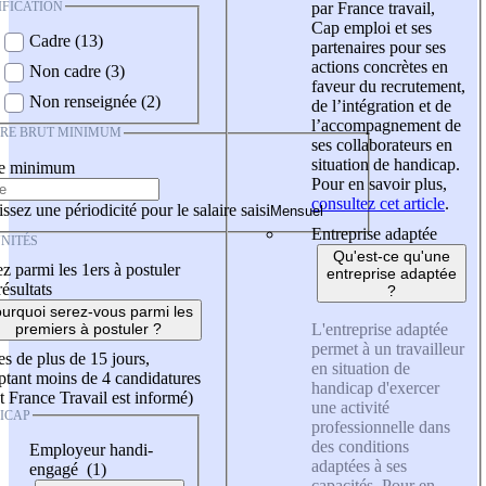
IFICATION
par France travail,
Cap emploi et ses
Cadre (13)
partenaires pour ses
actions concrètes en
Non cadre (3)
faveur du recrutement,
Non renseignée (2)
de l’intégration et de
l’accompagnement de
IRE BRUT MINIMUM
ses collaborateurs en
situation de handicap.
re minimum
Pour en savoir plus,
consultez cet article
.
ssez une périodicité pour le salaire saisi
Entreprise adaptée
NITÉS
Qu'est-ce qu'une
z parmi les 1ers à postuler
entreprise adaptée
résultats
?
urquoi serez-vous parmi les
L'entreprise adaptée
premiers à postuler ?
permet à un travailleur
es de plus de 15 jours,
en situation de
tant moins de 4 candidatures
handicap d'exercer
t France Travail est informé)
une activité
ICAP
professionnelle dans
des conditions
Employeur handi-
adaptées à ses
engagé (1)
capacités. Pour en