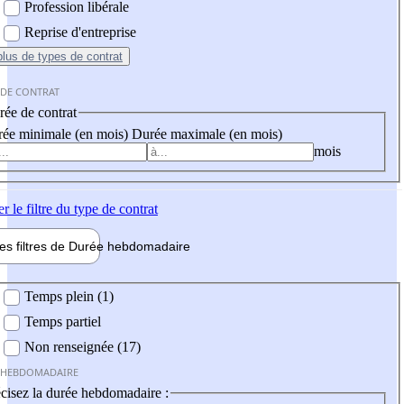
Profession libérale
Reprise d'entreprise
plus
de types de contrat
 DE CONTRAT
ée de contrat
ée minimale (en mois)
Durée maximale (en mois)
mois
er
le filtre du type de contrat
les filtres de
Durée hebdo
madaire
 hebdomadaire
Temps plein (1)
Temps partiel
Non renseignée (17)
 HEBDOMADAIRE
cisez la durée hebdomadaire :