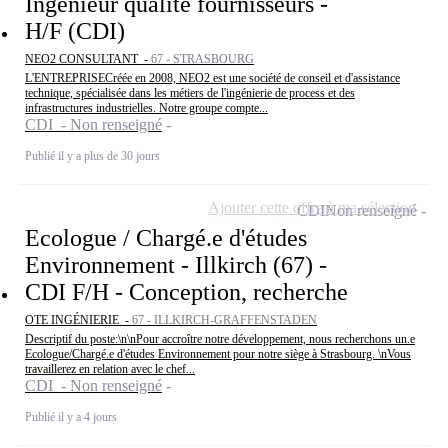
Ingénieur qualité fournisseurs -
H/F (CDI)
NEO2 CONSULTANT -
67 - STRASBOURG
L'ENTREPRISECréée en 2008, NEO2 est une société de conseil et d'assistance
technique, spécialisée dans les métiers de l'ingénierie de process et des
infrastructures industrielles. Notre groupe compte...
CDI - Non renseigné
Publié il y a plus de 30 jours
Ajouter cette offre à ma sélection
CDI
Non renseigné
Ecologue / Chargé.e d'études
Environnement - Illkirch (67) -
CDI F/H - Conception, recherche
OTE INGÉNIERIE -
67 - ILLKIRCH-GRAFFENSTADEN
Descriptif du poste:\n\nPour accroître notre développement, nous recherchons un.e
Ecologue/Chargé.e d'études Environnement pour notre siège à Strasbourg. \nVous
travaillerez en relation avec le chef...
CDI - Non renseigné
Publié il y a 4 jours