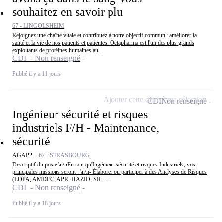
souhaitez en savoir plu
67 - LINGOLSHEIM
Rejoignez une chaîne vitale et contribuez à notre objectif commun : améliorer la
santé et la vie de nos patients et patientes. Octapharma est l'un des plus grands
exploitants de protéines humaines au...
CDI - Non renseigné
Publié il y a 11 jours
Ajouter cette offre à ma sélection
CDI
Non renseigné
Ingénieur sécurité et risques
industriels F/H - Maintenance,
sécurité
AGAP2 -
67 - STRASBOURG
Descriptif du poste:\n\nEn tant qu'Ingénieur sécurité et risques Industriels, vos
principales missions seront : \n\n- Élaborer ou participer à des Analyses de Risques
(LOPA, AMDEC, APR, HAZID, SIL,...
CDI - Non renseigné
Publié il y a 18 jours