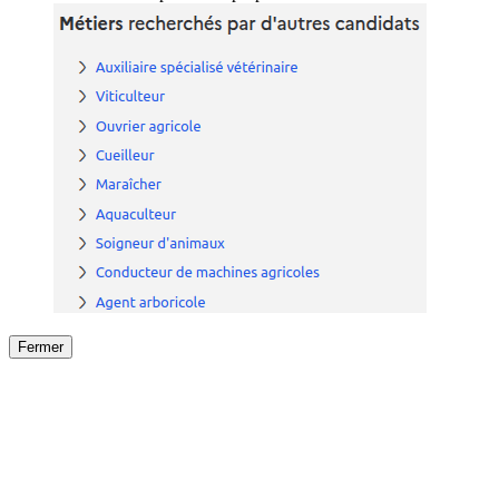
Fermer
Fermer
le détail de l'offre
/
Offre
sur
Offre précéden