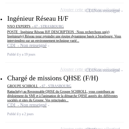
Ajouter cette offre à ma sélection
CDI
Non renseigné
Ingénieur Réseau H/F
NXO EXPERTS -
67 - STRASBOURG
POSTE : Ingénieur Réseau H/F DESCRIPTION : Nous recherchons un(e)
Ingénieur(e) Réseau pour rejoindre une équipe dynamique basée à Strasbourg. Vous
interviendrez sur un environnement technique varié...
CDI - Non renseigné
Publié il y a 19 jours
Ajouter cette offre à ma sélection
CDI
Non renseigné
Chargé de missions QHSE (F/H)
GROUPE SCHROLL -
67 - STRASBOURG
Rattaché(e) au Responsable QHSE du Groupe SCHROLL, vous contribuez au
déploiement du SMI et à l'animation de la démarche QHSE auprès des différentes
sociétés et sites du Groupe. Vos principales...
CDI - Non renseigné
Publié il y a 2 jours
Ajouter cette offre à ma sélection