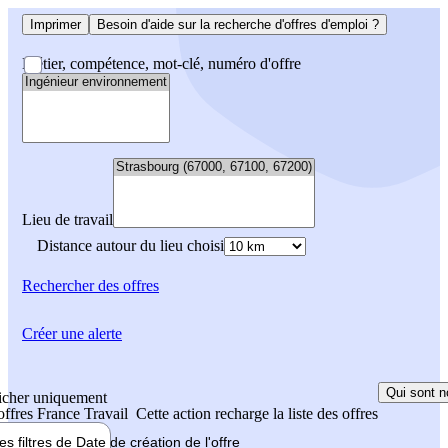
Imprimer
Besoin d'aide sur la recherche d'offres d'emploi ?
Métier, compétence, mot-clé, numéro d'offre
Lieu de travail
Distance autour du lieu choisi
Rechercher
des offres
Créer une alerte
Qui sont n
icher uniquement
 offres France Travail
Cette action recharge la liste des offres
les filtres de
Date de création
de l'offre