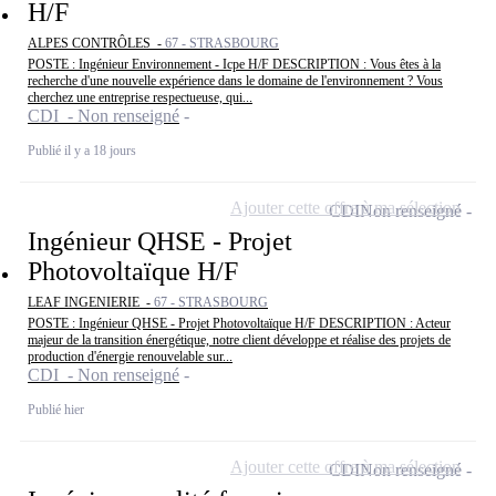
H/F
ALPES CONTRÔLES -
67 - STRASBOURG
POSTE : Ingénieur Environnement - Icpe H/F DESCRIPTION : Vous êtes à la
recherche d'une nouvelle expérience dans le domaine de l'environnement ? Vous
cherchez une entreprise respectueuse, qui...
CDI - Non renseigné
Publié il y a 18 jours
Ajouter cette offre à ma sélection
CDI
Non renseigné
Ingénieur QHSE - Projet
Photovoltaïque H/F
LEAF INGENIERIE -
67 - STRASBOURG
POSTE : Ingénieur QHSE - Projet Photovoltaïque H/F DESCRIPTION : Acteur
majeur de la transition énergétique, notre client développe et réalise des projets de
production d'énergie renouvelable sur...
CDI - Non renseigné
Publié hier
Ajouter cette offre à ma sélection
CDI
Non renseigné