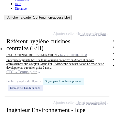
Date
Distance
Afficher la carte
(contenu non-accessible)
Ajouter cette offre à ma sélection
CDI
Temps plein
Référent hygiène cuisines
centrales (F/H)
L'ALSACIENNE DE RESTAURATION -
67 - SCHILTIGHEIM
Entreprise régionale N° 1 de la restauration collective en Alsace et en fort
accroissement sur la région Grand Est, l'Alsacienne de restauration ne cesse de se
développer au quotidien grâce à nos...
CDI - Temps plein
Publié il y a plus de 30 jours
Soyez parmi les 1ers à postuler
Employeur handi-engagé
Ajouter cette offre à ma sélection
CDI
Non renseigné
Ingénieur Environnement - Icpe