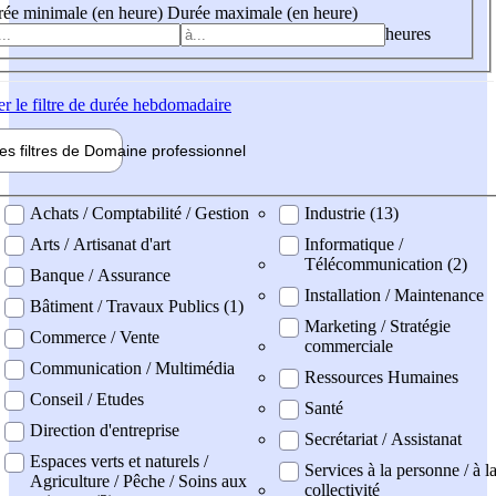
ée minimale (en heure)
Durée maximale (en heure)
heures
er
le filtre de durée hebdomadaire
les filtres de
Domaine pro
fessionnel
ne professionel
Achats / Comptabilité / Gestion
Industrie (13)
Arts / Artisanat d'art
Informatique /
Télécommunication (2)
Banque / Assurance
Installation / Maintenance
Bâtiment / Travaux Publics (1)
Marketing / Stratégie
Commerce / Vente
commerciale
Communication / Multimédia
Ressources Humaines
Conseil / Etudes
Santé
Direction d'entreprise
Secrétariat / Assistanat
Espaces verts et naturels /
Services à la personne / à l
Agriculture / Pêche / Soins aux
collectivité