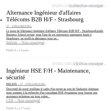
Ajouter cette offre à ma sélection
Intérim
Non renseigné
Alternance Ingénieur d'affaires
Télécoms B2B H/F - Strasbourg
67 - STRASBOURG
Le poste de Alternance Ingénieur d'affaires Télécoms B2B H/F - StrasbourgEuridis
Business School recrute, pour l'une de ses entreprises partenaires basée à
Strasbourg, un profil en alternance pour un...
Intérim - Non renseigné
Publié il y a 8 jours
Ajouter cette offre à ma sélection
CDI
Non renseigné
Ingénieur HSE F/H - Maintenance,
sécurité
HELIOS -
67 - STRASBOURG
Descriptif du poste:\n\nDans le cadre d'un projet au sein de l'industrie chimique,
nous sommes à la recherche d'un consultant HSE dynamique pour fournir une
assistance technique sur trois volets...
CDI - Non renseigné
Publié il y a 17 jours