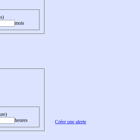
s)
mois
ure)
heures
Créer une alerte