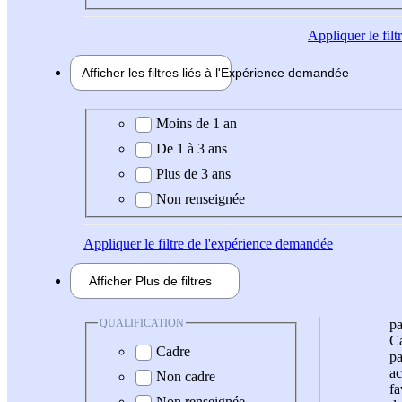
Appliquer
le fil
Afficher les filtres liés à l'
Expérience
demandée
Expérience demandée
Moins de 1 an
De 1 à 3 ans
Plus de 3 ans
Non renseignée
Appliquer
le filtre de l'expérience demandée
Afficher
Plus de
filtres
QUALIFICATION
pa
Ca
Cadre
pa
ac
Non cadre
fa
Non renseignée