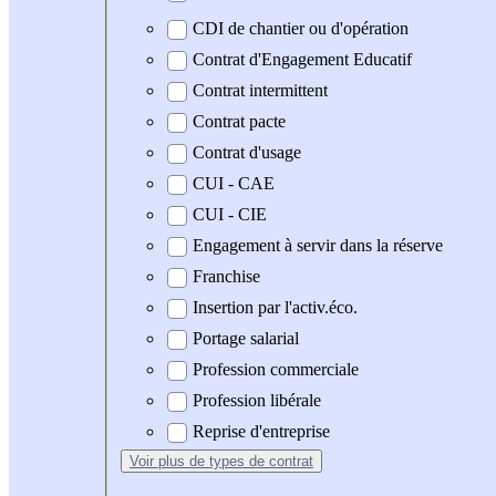
CDI de chantier ou d'opération
Contrat d'Engagement Educatif
Contrat intermittent
Contrat pacte
Contrat d'usage
CUI - CAE
CUI - CIE
Engagement à servir dans la réserve
Franchise
Insertion par l'activ.éco.
Portage salarial
Profession commerciale
Profession libérale
Reprise d'entreprise
Voir plus
de types de contrat