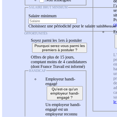
de
l
SALAIRE BRUT MINIMUM
se
si
Salaire minimum
Po
co
Choisissez une périodicité pour le salaire saisi
En
OPPORTUNITÉS
Soyez parmi les 1ers à postuler
Pourquoi serez-vous parmi les
premiers à postuler ?
L'
Offres de plus de 15 jours,
pe
comptant moins de 4 candidatures
en
(dont France Travail est informé)
ha
HANDICAP
un
pr
Employeur handi-
de
engagé
ad
Qu'est-ce qu'un
ca
employeur handi-
sa
engagé ?
le
Un employeur handi-
engagé est un
employeur reconnu