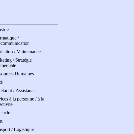
strie
rmatique /
écommunication
allation / Maintenance
eting / Stratégie
merciale
sources Humaines
té
étariat / Assistanat
ices à la personne / à la
ectivité
ctacle
rt
sport / Logistique