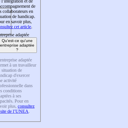
 l’intégration et de
’accompagnement de
s collaborateurs en
tuation de handicap.
ur en savoir plus,
nsultez cet article
.
treprise adaptée
Qu'est-ce qu'une
entreprise adaptée
?
entreprise adaptée
rmet à un travailleur
 situation de
ndicap d'exercer
e activité
ofessionnelle dans
s conditions
aptées à ses
pacités. Pour en
voir plus,
consultez
 site de l’UNEA
.