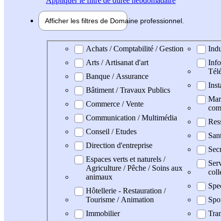
Appliquer
le filtre de durée hebdomadaire
Afficher les filtres de
Domaine pro
fessionnel
Domaine professionel
Achats / Comptabilité / Gestion
Indu
Arts / Artisanat d'art
Info
Tél
Banque / Assurance
Inst
Bâtiment / Travaux Publics
Mark
Commerce / Vente
com
Communication / Multimédia
Res
Conseil / Etudes
San
Direction d'entreprise
Secr
Espaces verts et naturels /
Serv
Agriculture / Pêche / Soins aux
coll
animaux
Spe
Hôtellerie - Restauration /
Tourisme / Animation
Spo
Immobilier
Tran