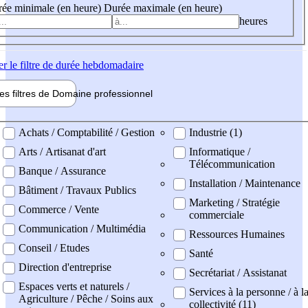
ée minimale (en heure)
Durée maximale (en heure)
heures
er
le filtre de durée hebdomadaire
les filtres de
Domaine pro
fessionnel
ne professionel
Achats / Comptabilité / Gestion
Industrie (1)
Arts / Artisanat d'art
Informatique /
Télécommunication
Banque / Assurance
Installation / Maintenance
Bâtiment / Travaux Publics
Marketing / Stratégie
Commerce / Vente
commerciale
Communication / Multimédia
Ressources Humaines
Conseil / Etudes
Santé
Direction d'entreprise
Secrétariat / Assistanat
Espaces verts et naturels /
Services à la personne / à l
Agriculture / Pêche / Soins aux
collectivité (11)