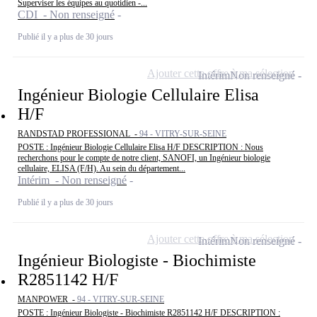
Superviser les équipes au quotidien -...
CDI - Non renseigné
Publié il y a plus de 30 jours
Ajouter cette offre à ma sélection
Intérim
Non renseigné
Ingénieur Biologie Cellulaire Elisa
H/F
RANDSTAD PROFESSIONAL -
94 - VITRY-SUR-SEINE
POSTE : Ingénieur Biologie Cellulaire Elisa H/F DESCRIPTION : Nous
recherchons pour le compte de notre client, SANOFI, un Ingénieur biologie
cellulaire, ELISA (F/H). Au sein du département...
Intérim - Non renseigné
Publié il y a plus de 30 jours
Ajouter cette offre à ma sélection
Intérim
Non renseigné
Ingénieur Biologiste - Biochimiste
R2851142 H/F
MANPOWER -
94 - VITRY-SUR-SEINE
POSTE : Ingénieur Biologiste - Biochimiste R2851142 H/F DESCRIPTION :