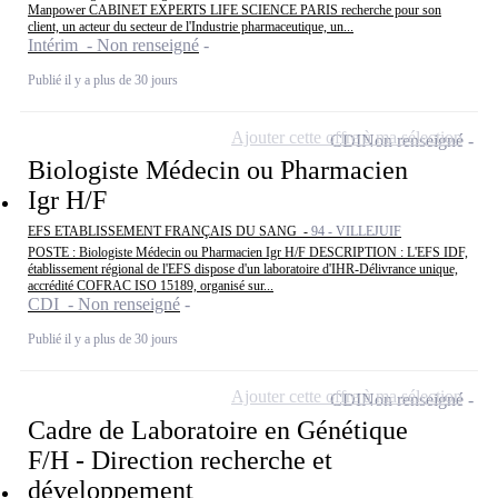
Manpower CABINET EXPERTS LIFE SCIENCE PARIS recherche pour son
client, un acteur du secteur de l'Industrie pharmaceutique, un...
Intérim - Non renseigné
Publié il y a plus de 30 jours
Ajouter cette offre à ma sélection
CDI
Non renseigné
Biologiste Médecin ou Pharmacien
Igr H/F
EFS ETABLISSEMENT FRANÇAIS DU SANG -
94 - VILLEJUIF
POSTE : Biologiste Médecin ou Pharmacien Igr H/F DESCRIPTION : L'EFS IDF,
établissement régional de l'EFS dispose d'un laboratoire d'IHR-Délivrance unique,
accrédité COFRAC ISO 15189, organisé sur...
CDI - Non renseigné
Publié il y a plus de 30 jours
Ajouter cette offre à ma sélection
CDI
Non renseigné
Cadre de Laboratoire en Génétique
F/H - Direction recherche et
développement