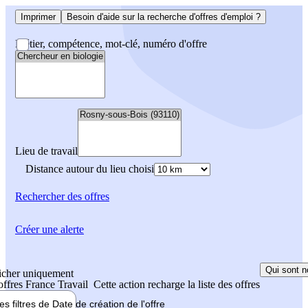
Imprimer
Besoin d'aide sur la recherche d'offres d'emploi ?
Métier, compétence, mot-clé, numéro d'offre
Lieu de travail
Distance autour du lieu choisi
Rechercher
des offres
Créer une alerte
Qui sont n
icher uniquement
 offres France Travail
Cette action recharge la liste des offres
les filtres de
Date de création
de l'offre