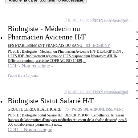
Afficher la carte
(contenu non-accessible)
Ajouter cette offre à ma sélection
CDI
Non renseigné
Biologiste - Médecin ou
Pharmacien Avicenne H/F
EFS ETABLISSEMENT FRANÇAIS DU SANG -
93 - BOBIGNY
POSTE : Biologiste - Médecin ou Pharmacien Avicenne H/F DESCRIPTION :
L'EFS IDF, établissement régional de l'EFS dispose d'un laboratoire d'IHR-
Délivrance unique, accrédité COFRAC ISO 15189,...
CDI - Non renseigné
Publié il y a 18 jours
Ajouter cette offre à ma sélection
CDD
Non renseigné
Biologiste Statut Salarié H/F
GROUPE CERBA HEALTHCARE -
75 - PARIS 10E ARRONDISSEMENT
POSTE : Biologiste Statut Salarié H/F DESCRIPTION : Cerballiance, le réseau
français de laboratoires d'analyses médicales Au coeur de la chaîne de santé, nos 6
000 collaborateurs permettent à nos...
CDD - Non renseigné