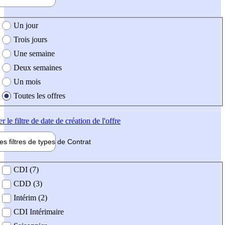
e création de l'offre
Un jour
Trois jours
Une semaine
Deux semaines
Un mois
Toutes les offres
er
le filtre de date de création de l'offre
les filtres de types de
Contrat
de contrat
CDI (7)
CDD (3)
Intérim (2)
CDI Intérimaire