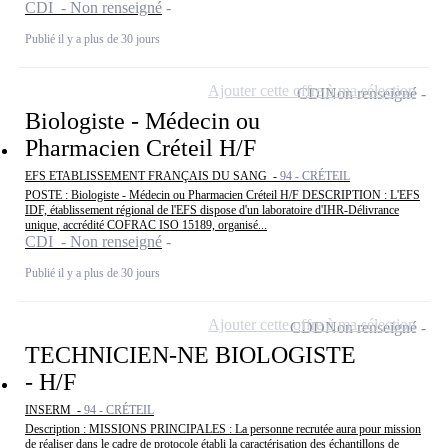
CDI - Non renseigné
Publié il y a plus de 30 jours
Ajouter cette offre à ma sélection
CDI
Non renseigné
Biologiste - Médecin ou
Pharmacien Créteil H/F
EFS ETABLISSEMENT FRANÇAIS DU SANG -
94 - CRÉTEIL
POSTE : Biologiste - Médecin ou Pharmacien Créteil H/F DESCRIPTION : L'EFS
IDF, établissement régional de l'EFS dispose d'un laboratoire d'IHR-Délivrance
unique, accrédité COFRAC ISO 15189, organisé...
CDI - Non renseigné
Publié il y a plus de 30 jours
Ajouter cette offre à ma sélection
CDD
Non renseigné
TECHNICIEN-NE BIOLOGISTE
- H/F
INSERM -
94 - CRÉTEIL
Description : MISSIONS PRINCIPALES : La personne recrutée aura pour mission
de réaliser dans le cadre de protocole établi la caractérisation des échantillons de