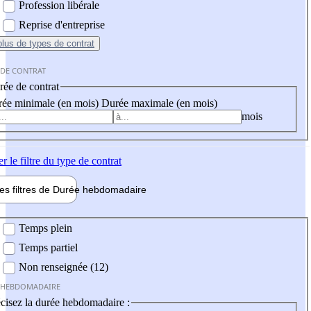
Profession libérale
Reprise d'entreprise
plus
de types de contrat
 DE CONTRAT
ée de contrat
ée minimale (en mois)
Durée maximale (en mois)
mois
er
le filtre du type de contrat
les filtres de
Durée hebdo
madaire
 hebdomadaire
Temps plein
Temps partiel
Non renseignée (12)
 HEBDOMADAIRE
cisez la durée hebdomadaire :