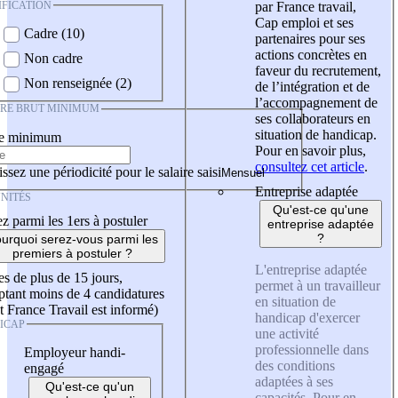
IFICATION
par France travail,
Cap emploi et ses
Cadre (10)
partenaires pour ses
actions concrètes en
Non cadre
faveur du recrutement,
Non renseignée (2)
de l’intégration et de
l’accompagnement de
IRE BRUT MINIMUM
ses collaborateurs en
situation de handicap.
re minimum
Pour en savoir plus,
consultez cet article
.
ssez une périodicité pour le salaire saisi
Entreprise adaptée
NITÉS
Qu'est-ce qu'une
z parmi les 1ers à postuler
entreprise adaptée
?
urquoi serez-vous parmi les
premiers à postuler ?
L'entreprise adaptée
es de plus de 15 jours,
permet à un travailleur
tant moins de 4 candidatures
en situation de
t France Travail est informé)
handicap d'exercer
ICAP
une activité
professionnelle dans
Employeur handi-
des conditions
engagé
adaptées à ses
Qu'est-ce qu'un
capacités. Pour en