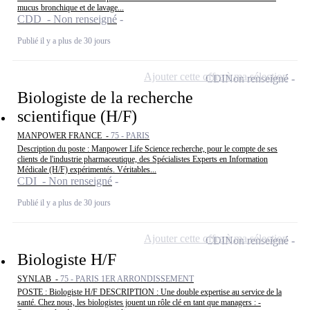
mucus bronchique et de lavage...
CDD - Non renseigné
Publié il y a plus de 30 jours
Ajouter cette offre à ma sélection
CDI
Non renseigné
Biologiste de la recherche
scientifique (H/F)
MANPOWER FRANCE -
75 - PARIS
Description du poste : Manpower Life Science recherche, pour le compte de ses
clients de l'industrie pharmaceutique, des Spécialistes Experts en Information
Médicale (H/F) expérimentés. Véritables...
CDI - Non renseigné
Publié il y a plus de 30 jours
Ajouter cette offre à ma sélection
CDI
Non renseigné
Biologiste H/F
SYNLAB -
75 - PARIS 1ER ARRONDISSEMENT
POSTE : Biologiste H/F DESCRIPTION : Une double expertise au service de la
santé. Chez nous, les biologistes jouent un rôle clé en tant que managers : -