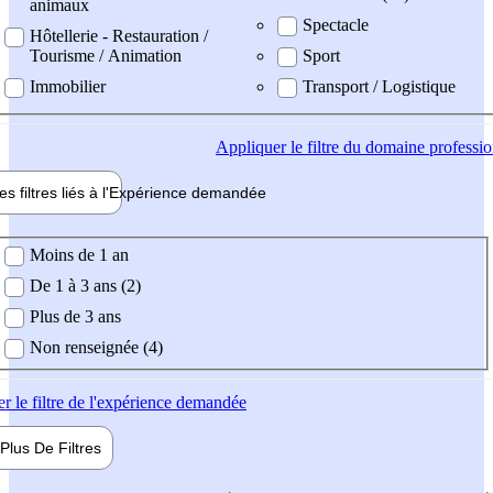
animaux
Spectacle
Hôtellerie - Restauration /
Tourisme / Animation
Sport
Immobilier
Transport / Logistique
Appliquer
le filtre du domaine professi
es filtres liés à l'
Expérience
demandée
ience demandée
Moins de 1 an
De 1 à 3 ans (2)
Plus de 3 ans
Non renseignée (4)
er
le filtre de l'expérience demandée
Plus De
Filtres