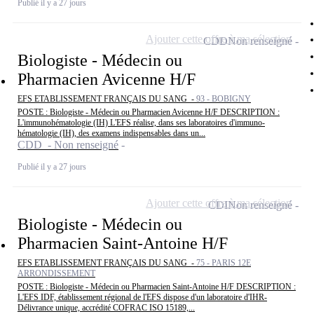
Publié il y a 27 jours
Ajouter cette offre à ma sélection
CDD
Non renseigné
Biologiste - Médecin ou
Pharmacien Avicenne H/F
EFS ETABLISSEMENT FRANÇAIS DU SANG -
93 - BOBIGNY
POSTE : Biologiste - Médecin ou Pharmacien Avicenne H/F DESCRIPTION :
L'immunohématologie (IH) L'EFS réalise, dans ses laboratoires d'immuno-
hématologie (IH), des examens indispensables dans un...
CDD - Non renseigné
Publié il y a 27 jours
Ajouter cette offre à ma sélection
CDI
Non renseigné
Biologiste - Médecin ou
Pharmacien Saint-Antoine H/F
EFS ETABLISSEMENT FRANÇAIS DU SANG -
75 - PARIS 12E
ARRONDISSEMENT
POSTE : Biologiste - Médecin ou Pharmacien Saint-Antoine H/F DESCRIPTION :
L'EFS IDF, établissement régional de l'EFS dispose d'un laboratoire d'IHR-
Délivrance unique, accrédité COFRAC ISO 15189,...