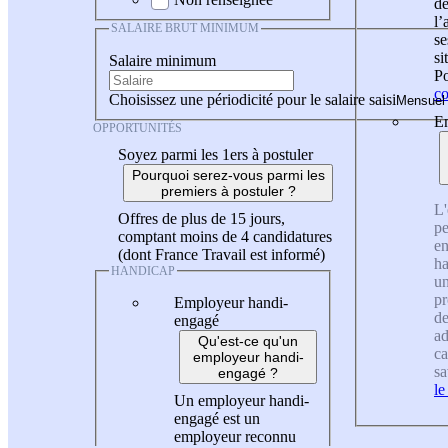
de
l
SALAIRE BRUT MINIMUM
se
si
Salaire minimum
Po
co
Choisissez une périodicité pour le salaire saisi
En
OPPORTUNITÉS
Soyez parmi les 1ers à postuler
Pourquoi serez-vous parmi les
premiers à postuler ?
L'
Offres de plus de 15 jours,
pe
comptant moins de 4 candidatures
en
(dont France Travail est informé)
ha
HANDICAP
un
pr
Employeur handi-
de
engagé
ad
Qu'est-ce qu'un
ca
employeur handi-
sa
engagé ?
le
Un employeur handi-
engagé est un
employeur reconnu