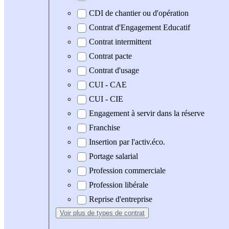
CDI de chantier ou d'opération
Contrat d'Engagement Educatif
Contrat intermittent
Contrat pacte
Contrat d'usage
CUI - CAE
CUI - CIE
Engagement à servir dans la réserve
Franchise
Insertion par l'activ.éco.
Portage salarial
Profession commerciale
Profession libérale
Reprise d'entreprise
Voir plus
de types de contrat