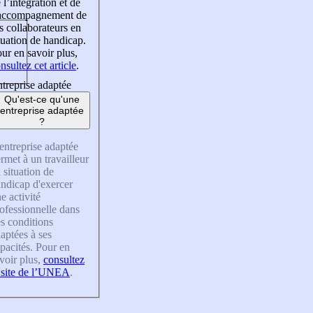
 l’intégration et de
’accompagnement de
s collaborateurs en
tuation de handicap.
ur en savoir plus,
nsultez cet article
.
treprise adaptée
Qu'est-ce qu'une
entreprise adaptée
?
entreprise adaptée
rmet à un travailleur
 situation de
ndicap d'exercer
e activité
ofessionnelle dans
s conditions
aptées à ses
pacités. Pour en
voir plus,
consultez
 site de l’UNEA
.