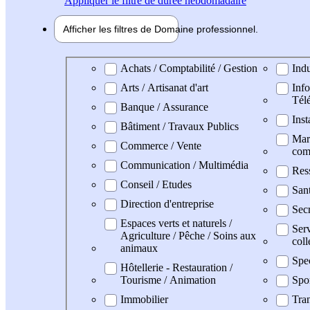
Appliquer
le filtre de durée hebdomadaire
Afficher les filtres de
Domaine pro
fessionnel
Domaine professionel
Achats / Comptabilité / Gestion
Indu
Arts / Artisanat d'art
Info
Tél
Banque / Assurance
Inst
Bâtiment / Travaux Publics
Mark
Commerce / Vente
com
Communication / Multimédia
Res
Conseil / Etudes
San
Direction d'entreprise
Secr
Espaces verts et naturels /
Serv
Agriculture / Pêche / Soins aux
coll
animaux
Spe
Hôtellerie - Restauration /
Tourisme / Animation
Spo
Immobilier
Tran