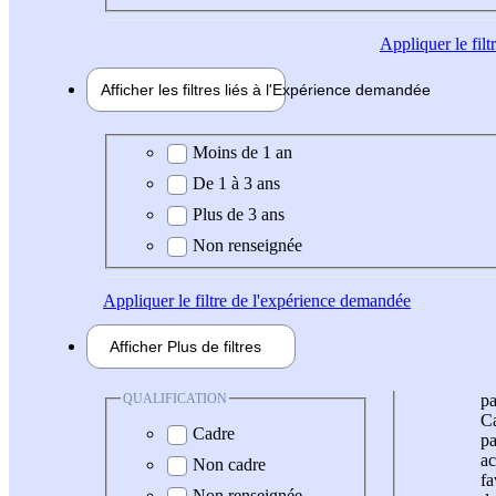
Appliquer
le fil
Afficher les filtres liés à l'
Expérience
demandée
Expérience demandée
Moins de 1 an
De 1 à 3 ans
Plus de 3 ans
Non renseignée
Appliquer
le filtre de l'expérience demandée
Afficher
Plus de
filtres
QUALIFICATION
pa
Ca
Cadre
pa
ac
Non cadre
fa
Non renseignée