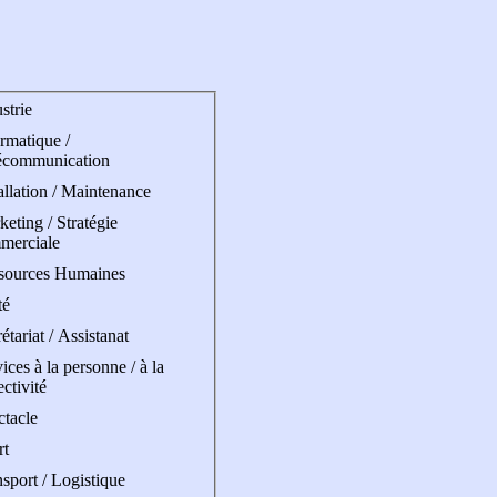
strie
rmatique /
écommunication
allation / Maintenance
eting / Stratégie
merciale
sources Humaines
té
étariat / Assistanat
ices à la personne / à la
ectivité
ctacle
rt
sport / Logistique