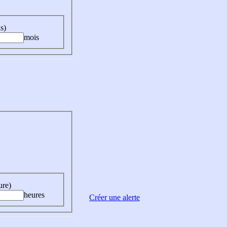
s)
mois
ure)
heures
Créer une alerte