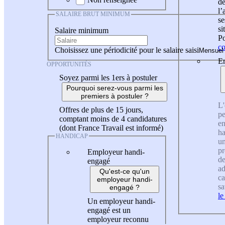
de
l
SALAIRE BRUT MINIMUM
se
si
Salaire minimum
Po
co
Choisissez une périodicité pour le salaire saisi
En
OPPORTUNITÉS
Soyez parmi les 1ers à postuler
Pourquoi serez-vous parmi les
premiers à postuler ?
L'
Offres de plus de 15 jours,
pe
comptant moins de 4 candidatures
en
(dont France Travail est informé)
ha
HANDICAP
un
pr
Employeur handi-
de
engagé
ad
Qu'est-ce qu'un
ca
employeur handi-
sa
engagé ?
le
Un employeur handi-
engagé est un
employeur reconnu