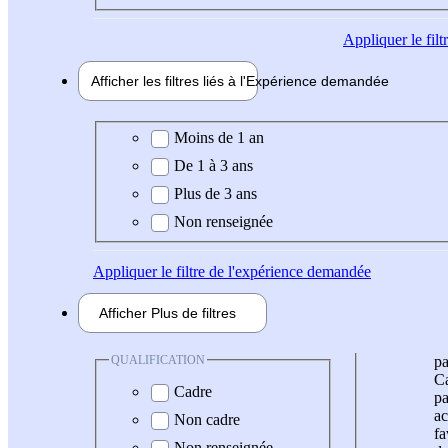
Appliquer
le fil
Afficher les filtres liés à l'
Expérience
demandée
Expérience demandée
Moins de 1 an
De 1 à 3 ans
Plus de 3 ans
Non renseignée
Appliquer
le filtre de l'expérience demandée
Afficher
Plus de
filtres
QUALIFICATION
pa
Ca
Cadre
pa
ac
Non cadre
fa
Non renseignée