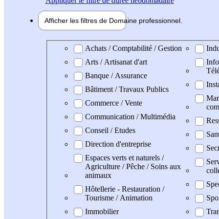
Appliquer
le filtre de durée hebdomadaire
Afficher les filtres de
Domaine pro
fessionnel
Domaine professionel
Achats / Comptabilité / Gestion
Indu
Arts / Artisanat d'art
Info
Tél
Banque / Assurance
Inst
Bâtiment / Travaux Publics
Mark
Commerce / Vente
com
Communication / Multimédia
Res
Conseil / Etudes
San
Direction d'entreprise
Secr
Espaces verts et naturels /
Serv
Agriculture / Pêche / Soins aux
coll
animaux
Spe
Hôtellerie - Restauration /
Tourisme / Animation
Spo
Immobilier
Tran