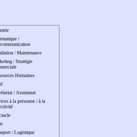
strie
rmatique /
écommunication
allation / Maintenance
eting / Stratégie
merciale
sources Humaines
té
étariat / Assistanat
ices à la personne / à la
ectivité
ctacle
rt
sport / Logistique