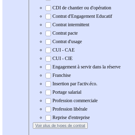
CDI de chantier ou d'opération
Contrat d'Engagement Educatif
Contrat intermittent
Contrat pacte
Contrat d'usage
CUI - CAE
CUI - CIE
Engagement à servir dans la réserve
Franchise
Insertion par l'activ.éco.
Portage salarial
Profession commerciale
Profession libérale
Reprise d'entreprise
Voir plus
de types de contrat