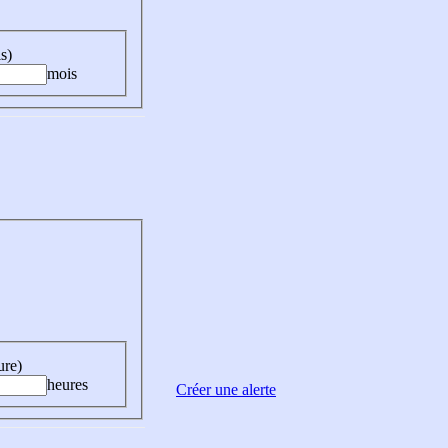
s)
mois
ure)
heures
Créer une alerte