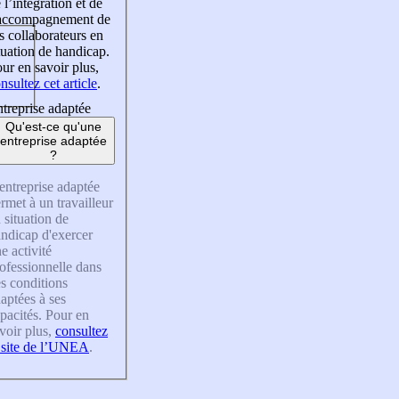
 l’intégration et de
’accompagnement de
s collaborateurs en
tuation de handicap.
ur en savoir plus,
nsultez cet article
.
treprise adaptée
Qu'est-ce qu'une
entreprise adaptée
?
entreprise adaptée
rmet à un travailleur
 situation de
ndicap d'exercer
e activité
ofessionnelle dans
s conditions
aptées à ses
pacités. Pour en
voir plus,
consultez
 site de l’UNEA
.