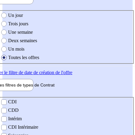
e création de l'offre
Un jour
Trois jours
Une semaine
Deux semaines
Un mois
Toutes les offres
er
le filtre de date de création de l'offre
les filtres de types de
Contrat
de contrat
CDI
CDD
Intérim
CDI Intérimaire