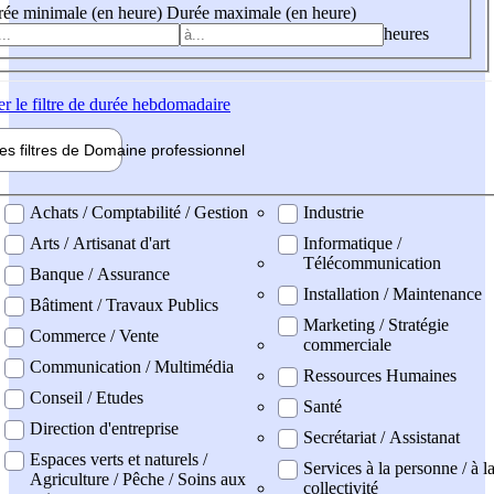
ée minimale (en heure)
Durée maximale (en heure)
heures
er
le filtre de durée hebdomadaire
les filtres de
Domaine pro
fessionnel
ne professionel
Achats / Comptabilité / Gestion
Industrie
Arts / Artisanat d'art
Informatique /
Télécommunication
Banque / Assurance
Installation / Maintenance
Bâtiment / Travaux Publics
Marketing / Stratégie
Commerce / Vente
commerciale
Communication / Multimédia
Ressources Humaines
Conseil / Etudes
Santé
Direction d'entreprise
Secrétariat / Assistanat
Espaces verts et naturels /
Services à la personne / à l
Agriculture / Pêche / Soins aux
collectivité