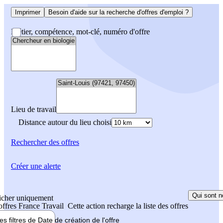
Imprimer
Besoin d'aide sur la recherche d'offres d'emploi ?
Métier, compétence, mot-clé, numéro d'offre
Lieu de travail
Distance autour du lieu choisi
Rechercher
des offres
Créer une alerte
Qui sont n
icher uniquement
 offres France Travail
Cette action recharge la liste des offres
les filtres de
Date de création
de l'offre