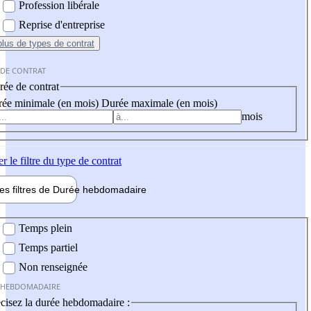
Profession libérale
Reprise d'entreprise
plus
de types de contrat
 DE CONTRAT
ée de contrat
ée minimale (en mois)
Durée maximale (en mois)
mois
er
le filtre du type de contrat
les filtres de
Durée hebdo
madaire
 hebdomadaire
Temps plein
Temps partiel
Non renseignée
 HEBDOMADAIRE
cisez la durée hebdomadaire :