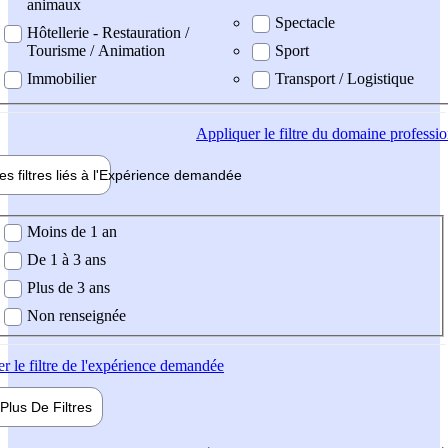
animaux
Spectacle
Hôtellerie - Restauration /
Tourisme / Animation
Sport
Immobilier
Transport / Logistique
Appliquer
le filtre du domaine professi
es filtres liés à l'
Expérience
demandée
ience demandée
Moins de 1 an
De 1 à 3 ans
Plus de 3 ans
Non renseignée
er
le filtre de l'expérience demandée
Plus De
Filtres