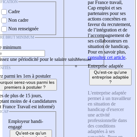
IFICATION
par France travail,
Cap emploi et ses
Cadre
partenaires pour ses
actions concrètes en
Non cadre
faveur du recrutement,
Non renseignée
de l’intégration et de
l’accompagnement de
IRE BRUT MINIMUM
ses collaborateurs en
situation de handicap.
re minimum
Pour en savoir plus,
consultez cet article
.
ssez une périodicité pour le salaire saisi
Entreprise adaptée
NITÉS
Qu'est-ce qu'une
z parmi les 1ers à postuler
entreprise adaptée
?
urquoi serez-vous parmi les
premiers à postuler ?
L'entreprise adaptée
es de plus de 15 jours,
permet à un travailleur
tant moins de 4 candidatures
en situation de
t France Travail est informé)
handicap d'exercer
ICAP
une activité
professionnelle dans
Employeur handi-
des conditions
engagé
adaptées à ses
Qu'est-ce qu'un
capacités. Pour en