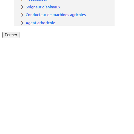
Fermer
Fermer
le détail de l'offre
/
Offre
sur
Offre précéden