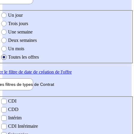
e création de l'offre
Un jour
Trois jours
Une semaine
Deux semaines
Un mois
Toutes les offres
er
le filtre de date de création de l'offre
les filtres de types de
Contrat
de contrat
CDI
CDD
Intérim
CDI Intérimaire