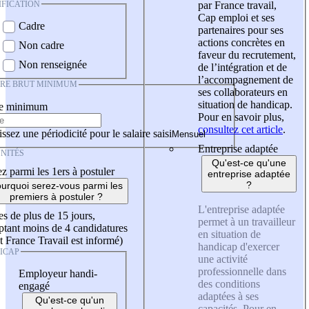
IFICATION
par France travail,
Cap emploi et ses
Cadre
partenaires pour ses
actions concrètes en
Non cadre
faveur du recrutement,
Non renseignée
de l’intégration et de
l’accompagnement de
IRE BRUT MINIMUM
ses collaborateurs en
situation de handicap.
re minimum
Pour en savoir plus,
consultez cet article
.
ssez une périodicité pour le salaire saisi
Entreprise adaptée
NITÉS
Qu'est-ce qu'une
z parmi les 1ers à postuler
entreprise adaptée
?
urquoi serez-vous parmi les
premiers à postuler ?
L'entreprise adaptée
es de plus de 15 jours,
permet à un travailleur
tant moins de 4 candidatures
en situation de
t France Travail est informé)
handicap d'exercer
ICAP
une activité
professionnelle dans
Employeur handi-
des conditions
engagé
adaptées à ses
Qu'est-ce qu'un
capacités. Pour en