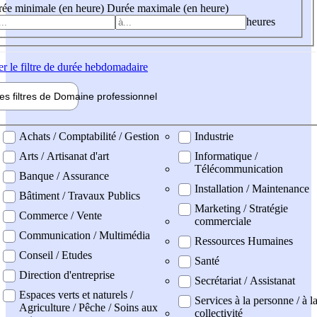
ée minimale (en heure)
Durée maximale (en heure)
heures
er
le filtre de durée hebdomadaire
les filtres de
Domaine pro
fessionnel
ne professionel
Achats / Comptabilité / Gestion
Industrie
Arts / Artisanat d'art
Informatique /
Télécommunication
Banque / Assurance
Installation / Maintenance
Bâtiment / Travaux Publics
Marketing / Stratégie
Commerce / Vente
commerciale
Communication / Multimédia
Ressources Humaines
Conseil / Etudes
Santé
Direction d'entreprise
Secrétariat / Assistanat
Espaces verts et naturels /
Services à la personne / à l
Agriculture / Pêche / Soins aux
collectivité