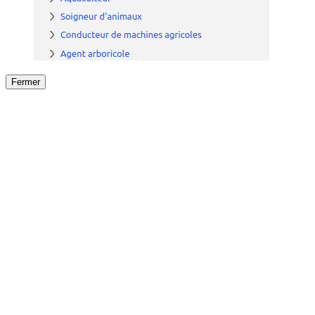
Fermer
Fermer
le détail de l'offre
/
Offre
sur
Offre précéden