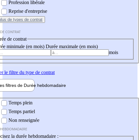
Profession libérale
Reprise d'entreprise
plus
de types de contrat
 DE CONTRAT
ée de contrat
ée minimale (en mois)
Durée maximale (en mois)
mois
er
le filtre du type de contrat
les filtres de
Durée hebdo
madaire
 hebdomadaire
Temps plein
Temps partiel
Non renseignée
 HEBDOMADAIRE
cisez la durée hebdomadaire :