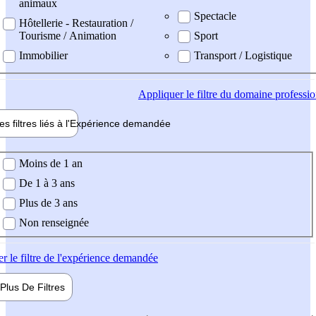
animaux
Spectacle
Hôtellerie - Restauration /
Tourisme / Animation
Sport
Immobilier
Transport / Logistique
Appliquer
le filtre du domaine professi
es filtres liés à l'
Expérience
demandée
ience demandée
Moins de 1 an
De 1 à 3 ans
Plus de 3 ans
Non renseignée
er
le filtre de l'expérience demandée
Plus De
Filtres