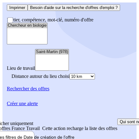
Imprimer
Besoin d'aide sur la recherche d'offres d'emploi ?
Métier, compétence, mot-clé, numéro d'offre
Lieu de travail
Distance autour du lieu choisi
Rechercher
des offres
Créer une alerte
Qui sont n
icher uniquement
 offres France Travail
Cette action recharge la liste des offres
les filtres de
Date de création
de l'offre