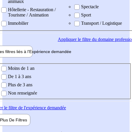
animaux
Spectacle
Hôtellerie - Restauration /
Tourisme / Animation
Sport
Immobilier
Transport / Logistique
Appliquer
le filtre du domaine professi
es filtres liés à l'
Expérience
demandée
ience demandée
Moins de 1 an
De 1 à 3 ans
Plus de 3 ans
Non renseignée
er
le filtre de l'expérience demandée
Plus De
Filtres