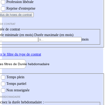
Profession libérale
Reprise d'entreprise
plus
de types de contrat
 DE CONTRAT
ée de contrat
ée minimale (en mois)
Durée maximale (en mois)
mois
er
le filtre du type de contrat
les filtres de
Durée hebdo
madaire
 hebdomadaire
Temps plein
Temps partiel
Non renseignée
 HEBDOMADAIRE
cisez la durée hebdomadaire :