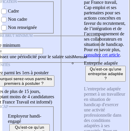
IFICATION
par France travail,
Cap emploi et ses
Cadre
partenaires pour ses
actions concrètes en
Non cadre
faveur du recrutement,
Non renseignée
de l’intégration et de
l’accompagnement de
IRE BRUT MINIMUM
ses collaborateurs en
situation de handicap.
re minimum
Pour en savoir plus,
consultez cet article
.
ssez une périodicité pour le salaire saisi
Entreprise adaptée
NITÉS
Qu'est-ce qu'une
z parmi les 1ers à postuler
entreprise adaptée
?
urquoi serez-vous parmi les
premiers à postuler ?
L'entreprise adaptée
es de plus de 15 jours,
permet à un travailleur
tant moins de 4 candidatures
en situation de
t France Travail est informé)
handicap d'exercer
ICAP
une activité
professionnelle dans
Employeur handi-
des conditions
engagé
adaptées à ses
Qu'est-ce qu'un
capacités. Pour en