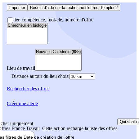
Imprimer
Besoin d'aide sur la recherche d'offres d'emploi ?
Métier, compétence, mot-clé, numéro d'offre
Lieu de travail
Distance autour du lieu choisi
Rechercher
des offres
Créer une alerte
Qui sont n
icher uniquement
 offres France Travail
Cette action recharge la liste des offres
les filtres de
Date de création
de l'offre