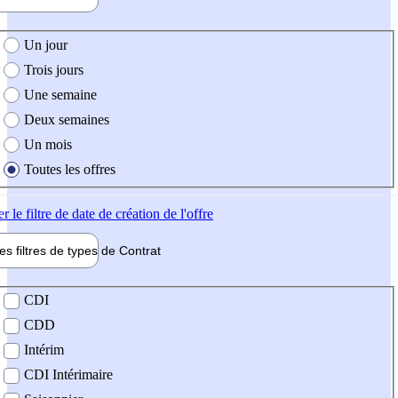
e création de l'offre
Un jour
Trois jours
Une semaine
Deux semaines
Un mois
Toutes les offres
er
le filtre de date de création de l'offre
les filtres de types de
Contrat
de contrat
CDI
CDD
Intérim
CDI Intérimaire