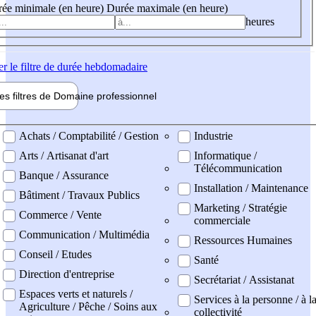
ée minimale (en heure)
Durée maximale (en heure)
heures
er
le filtre de durée hebdomadaire
les filtres de
Domaine pro
fessionnel
ne professionel
Achats / Comptabilité / Gestion
Industrie
Arts / Artisanat d'art
Informatique /
Télécommunication
Banque / Assurance
Installation / Maintenance
Bâtiment / Travaux Publics
Marketing / Stratégie
Commerce / Vente
commerciale
Communication / Multimédia
Ressources Humaines
Conseil / Etudes
Santé
Direction d'entreprise
Secrétariat / Assistanat
Espaces verts et naturels /
Services à la personne / à l
Agriculture / Pêche / Soins aux
collectivité