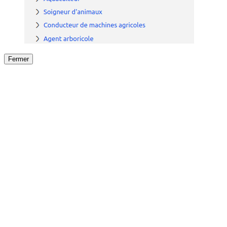
Fermer
Fermer
le détail de l'offre
/
Offre
sur
Offre précéden