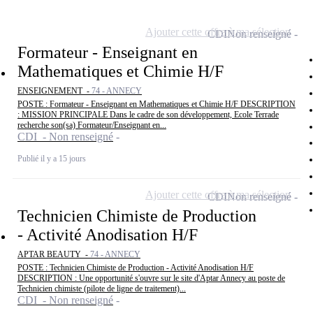
Ajouter cette offre à ma sélection
CDI
Non renseigné
Formateur - Enseignant en
Mathematiques et Chimie H/F
ENSEIGNEMENT -
74 - ANNECY
POSTE : Formateur - Enseignant en Mathematiques et Chimie H/F DESCRIPTION
: MISSION PRINCIPALE Dans le cadre de son développement, Ecole Terrade
recherche son(sa) Formateur/Enseignant en...
CDI - Non renseigné
Publié il y a 15 jours
Ajouter cette offre à ma sélection
CDI
Non renseigné
Technicien Chimiste de Production
- Activité Anodisation H/F
APTAR BEAUTY -
74 - ANNECY
POSTE : Technicien Chimiste de Production - Activité Anodisation H/F
DESCRIPTION : Une opportunité s'ouvre sur le site d'Aptar Annecy au poste de
Technicien chimiste (pilote de ligne de traitement)...
CDI - Non renseigné