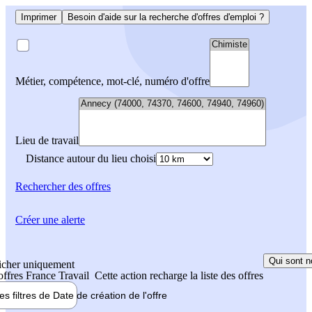
Imprimer
Besoin d'aide sur la recherche d'offres d'emploi ?
Métier, compétence, mot-clé, numéro d'offre
Lieu de travail
Distance autour du lieu choisi
Rechercher
des offres
Créer une alerte
Qui sont n
icher uniquement
 offres France Travail
Cette action recharge la liste des offres
les filtres de
Date de création
de l'offre