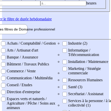
heures
er
le filtre de durée hebdomadaire
les filtres de
Domaine pro
fessionnel
ne professionel
Achats / Comptabilité / Gestion
Industrie (2)
Arts / Artisanat d'art
Informatique /
Télécommunication
Banque / Assurance
Installation / Maintenance
Bâtiment / Travaux Publics
Marketing / Stratégie
Commerce / Vente
commerciale
Communication / Multimédia
Ressources Humaines
Conseil / Etudes
Santé (3)
Direction d'entreprise
Secrétariat / Assistanat
Espaces verts et naturels /
Services à la personne / à l
Agriculture / Pêche / Soins aux
collectivité (1)
animaux