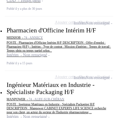
CDD - Temps plein
Publié il y a plus de 30 jours
Ajouter cette offre à ma sélection
Intérim
Non renseigné
Pharmacien d'Officine Intérim H/F
MEDIJOB -
74 - ANNECY
POSTE : Pharmacien d'Officine Intérim H/F DESCRIPTION : Offre d'emploi :
Pharmacien (H/F) - Intérim - Type de contrat : Mission d'intérim - Temps de travail :
Temps plein ou temps partiel selon...
Intérim - Non renseigné
Publié il y a 15 jours
Ajouter cette offre à ma sélection
Intérim
Non renseigné
Ingénieur Matériaux en Industrie -
Spécialiste Packaging H/F
MANPOWER -
74 - ALBY-SUR-CHÉRAN
POSTE : Ingénieur Matériaux en Industrie - Spécialiste Packaging H/F
DESCRIPTION : Manpower CABINET EXPERTS LIFE SCIENCE recherche
pour son client, un acteur du secteur de l'Industrie pharmaceutique,...
Intérim - Non renseigné