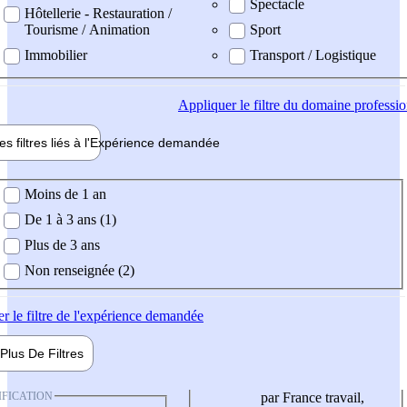
Spectacle
Hôtellerie - Restauration /
Tourisme / Animation
Sport
Immobilier
Transport / Logistique
Appliquer
le filtre du domaine professi
es filtres liés à l'
Expérience
demandée
ience demandée
Moins de 1 an
De 1 à 3 ans (1)
Plus de 3 ans
Non renseignée (2)
er
le filtre de l'expérience demandée
Plus De
Filtres
IFICATION
par France travail,