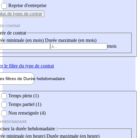
Reprise d'entreprise
plus
de types de contrat
 DE CONTRAT
ée de contrat
ée minimale (en mois)
Durée maximale (en mois)
mois
er
le filtre du type de contrat
les filtres de
Durée hebdo
madaire
 hebdomadaire
Temps plein (1)
Temps partiel (1)
Non renseignée (4)
 HEBDOMADAIRE
cisez la durée hebdomadaire :
ée minimale (en heure)
Durée maximale (en heure)