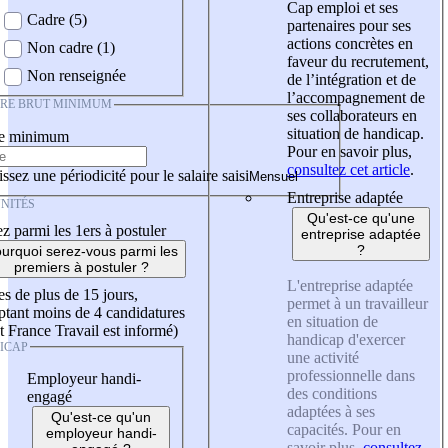
Cap emploi et ses
Cadre (5)
partenaires pour ses
actions concrètes en
Non cadre (1)
faveur du recrutement,
Non renseignée
de l’intégration et de
l’accompagnement de
IRE BRUT MINIMUM
ses collaborateurs en
situation de handicap.
re minimum
Pour en savoir plus,
consultez cet article
.
ssez une périodicité pour le salaire saisi
Entreprise adaptée
NITÉS
Qu'est-ce qu'une
z parmi les 1ers à postuler
entreprise adaptée
?
urquoi serez-vous parmi les
premiers à postuler ?
L'entreprise adaptée
es de plus de 15 jours,
permet à un travailleur
tant moins de 4 candidatures
en situation de
t France Travail est informé)
handicap d'exercer
ICAP
une activité
professionnelle dans
Employeur handi-
des conditions
engagé
adaptées à ses
Qu'est-ce qu'un
capacités. Pour en
employeur handi-
savoir plus,
consultez