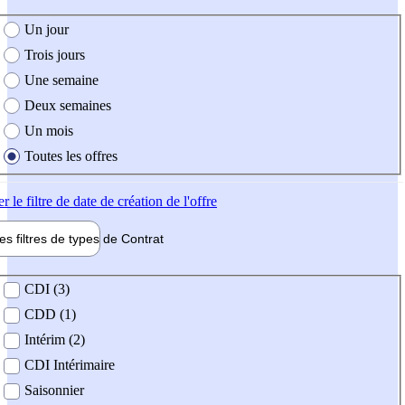
e création de l'offre
Un jour
Trois jours
Une semaine
Deux semaines
Un mois
Toutes les offres
er
le filtre de date de création de l'offre
les filtres de types de
Contrat
de contrat
CDI (3)
CDD (1)
Intérim (2)
CDI Intérimaire
Saisonnier