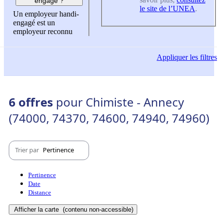
engagé ?
le site de l’UNEA
.
Un employeur handi-
engagé est un
employeur reconnu
Appliquer
les filtres
6 offres
pour Chimiste - Annecy
(74000, 74370, 74600, 74940, 74960)
Trier par
Pertinence
Pertinence
Date
Distance
Afficher la carte
(contenu non-accessible)