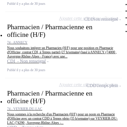
Publié il y a plus de 30 jours
Ajouter cette offre à ma sélection
CDI
Non renseigné
Pharmacien / Pharmacienne en
officine (H/F)
74 - ANNECY
Nous souhaitons intégrer un Pharmacien (H/F) pour une position en Pharmacie
d'Officine, contrat CDI, à Temps partiel (27 h/semaine) basé à ANNECY (74000 ,
Auvergne-Rhône-Alpes - France) avec une...
CDI - Non renseigné
Publié il y a plus de 30 jours
Ajouter cette offre à ma sélection
CDD
Temps plein
Pharmacien / Pharmacienne en
officine (H/F)
74 - VEYRIER-DU-LAC
Nous sommes à la recherche d'un Pharmacien (H/F) pour un poste en Pharmacie
d'Officine avec un contrat CDD à Temps plein (35 h/semaine) sur VEYRIER-DU-
LAC (74290 , Auvergne-Rhône-Alpes -...