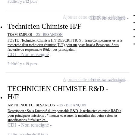
Publié il y a 12 jours
Ajouter cette offre à ma sélection
CDI
Non renseigné
Technicien Chimiste H/F
TEAM EMPLOI -
25 - BESANÇON
POSTE : Technicien Chimiste H/F DESCRIPTION : Team Compétences est à la
recherche d'un technicien chimiste (H/F) pour un poste basé à Besançon. Sous
l'autorité du responsable R&D, vos principales...
CDI - Non renseigné
Publié il y a 19 jours
Ajouter cette offre à ma sélection
CDI
Non renseigné
TECHNICIEN CHIMISTE R&D -
H/F
AMPHENOL FCI BESANÇON -
25 - BESANÇON
Description : Sous l'autorité du responsable R&D, le technicien chimiste R&D a
pour principales missions : * monter et assurer le maintien des bains selon les
spécifications * réaliser les...
CDI - Non renseigné
Publié il y a plus de 30 jours