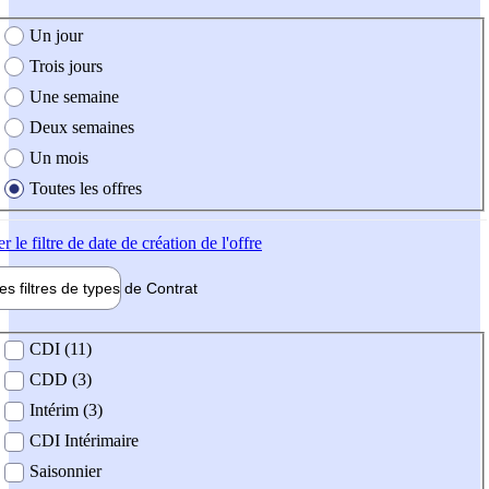
e création de l'offre
Un jour
Trois jours
Une semaine
Deux semaines
Un mois
Toutes les offres
er
le filtre de date de création de l'offre
les filtres de types de
Contrat
de contrat
CDI (11)
CDD (3)
Intérim (3)
CDI Intérimaire
Saisonnier