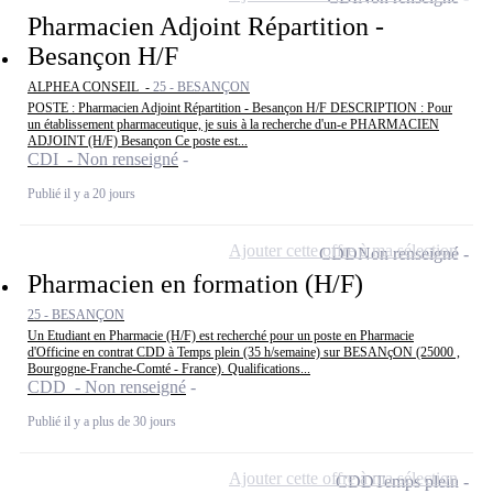
Pharmacien Adjoint Répartition -
Besançon H/F
ALPHEA CONSEIL -
25 - BESANÇON
POSTE : Pharmacien Adjoint Répartition - Besançon H/F DESCRIPTION : Pour
un établissement pharmaceutique, je suis à la recherche d'un-e PHARMACIEN
ADJOINT (H/F) Besançon Ce poste est...
CDI - Non renseigné
Publié il y a 20 jours
Ajouter cette offre à ma sélection
CDD
Non renseigné
Pharmacien en formation (H/F)
25 - BESANÇON
Un Etudiant en Pharmacie (H/F) est recherché pour un poste en Pharmacie
d'Officine en contrat CDD à Temps plein (35 h/semaine) sur BESANçON (25000 ,
Bourgogne-Franche-Comté - France). Qualifications...
CDD - Non renseigné
Publié il y a plus de 30 jours
Ajouter cette offre à ma sélection
CDD
Temps plein