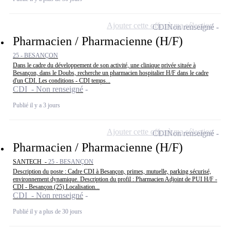
Ajouter cette offre à ma sélection
CDI
Non renseigné
Pharmacien / Pharmacienne (H/F)
25 - BESANÇON
Dans le cadre du développement de son activité, une clinique privée située à
Besançon, dans le Doubs, recherche un pharmacien hospitalier H/F dans le cadre
d'un CDI. Les conditions - CDI temps...
CDI - Non renseigné
Publié il y a 3 jours
Ajouter cette offre à ma sélection
CDI
Non renseigné
Pharmacien / Pharmacienne (H/F)
SANTECH -
25 - BESANÇON
Description du poste : Cadre CDI à Besançon, primes, mutuelle, parking sécurisé,
environnement dynamique. Description du profil : Pharmacien Adjoint de PUI H/F -
CDI - Besançon (25) Localisation...
CDI - Non renseigné
Publié il y a plus de 30 jours