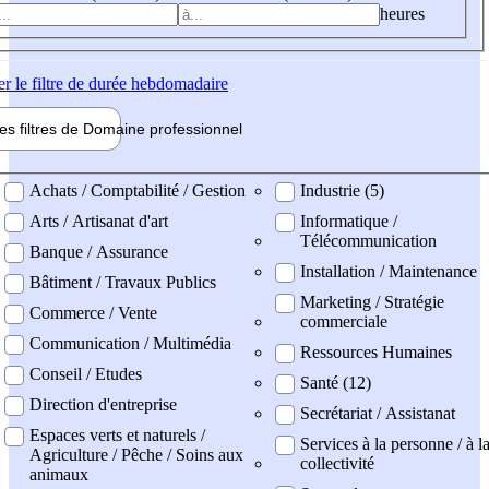
heures
er
le filtre de durée hebdomadaire
les filtres de
Domaine pro
fessionnel
ne professionel
Achats / Comptabilité / Gestion
Industrie (5)
Arts / Artisanat d'art
Informatique /
Télécommunication
Banque / Assurance
Installation / Maintenance
Bâtiment / Travaux Publics
Marketing / Stratégie
Commerce / Vente
commerciale
Communication / Multimédia
Ressources Humaines
Conseil / Etudes
Santé (12)
Direction d'entreprise
Secrétariat / Assistanat
Espaces verts et naturels /
Services à la personne / à l
Agriculture / Pêche / Soins aux
collectivité
animaux