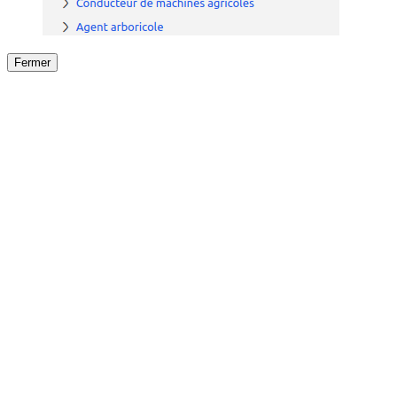
Fermer
Fermer
le détail de l'offre
/
Offre
sur
Offre précéden