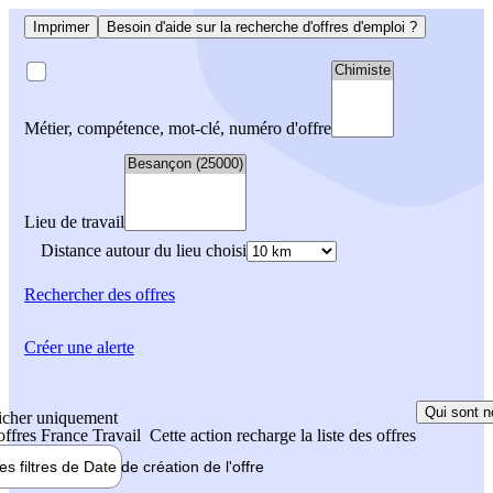
Imprimer
Besoin d'aide sur la recherche d'offres d'emploi ?
Métier, compétence, mot-clé, numéro d'offre
Lieu de travail
Distance autour du lieu choisi
Rechercher
des offres
Créer une alerte
Qui sont n
icher uniquement
 offres France Travail
Cette action recharge la liste des offres
les filtres de
Date de création
de l'offre