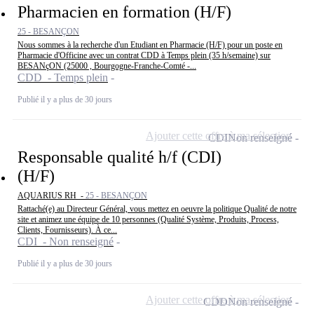
Pharmacien en formation (H/F)
25 - BESANÇON
Nous sommes à la recherche d'un Etudiant en Pharmacie (H/F) pour un poste en
Pharmacie d'Officine avec un contrat CDD à Temps plein (35 h/semaine) sur
BESANçON (25000 , Bourgogne-Franche-Comté -...
CDD - Temps plein
Publié il y a plus de 30 jours
Ajouter cette offre à ma sélection
CDI
Non renseigné
Responsable qualité h/f (CDI)
(H/F)
AQUARIUS RH -
25 - BESANÇON
Rattaché(e) au Directeur Général, vous mettez en oeuvre la politique Qualité de notre
site et animez une équipe de 10 personnes (Qualité Système, Produits, Process,
Clients, Fournisseurs). À ce...
CDI - Non renseigné
Publié il y a plus de 30 jours
Ajouter cette offre à ma sélection
CDD
Non renseigné