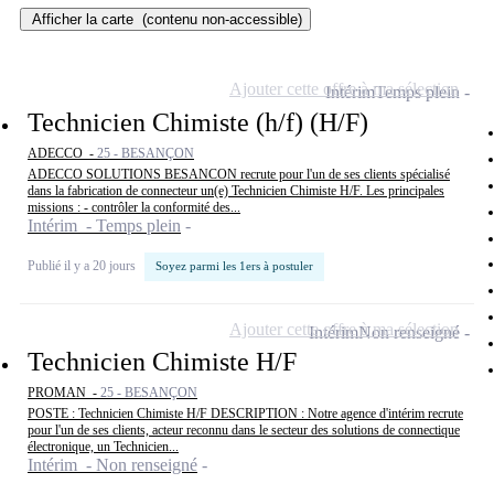
Afficher la carte
(contenu non-accessible)
Ajouter cette offre à ma sélection
Intérim
Temps plein
Technicien Chimiste (h/f) (H/F)
ADECCO -
25 - BESANÇON
ADECCO SOLUTIONS BESANCON recrute pour l'un de ses clients spécialisé
dans la fabrication de connecteur un(e) Technicien Chimiste H/F. Les principales
missions : - contrôler la conformité des...
Intérim - Temps plein
Publié il y a 20 jours
Soyez parmi les 1ers à postuler
Ajouter cette offre à ma sélection
Intérim
Non renseigné
Technicien Chimiste H/F
PROMAN -
25 - BESANÇON
POSTE : Technicien Chimiste H/F DESCRIPTION : Notre agence d'intérim recrute
pour l'un de ses clients, acteur reconnu dans le secteur des solutions de connectique
électronique, un Technicien...
Intérim - Non renseigné