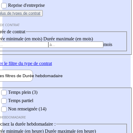
Reprise d'entreprise
plus
de types de contrat
 DE CONTRAT
ée de contrat
ée minimale (en mois)
Durée maximale (en mois)
mois
er
le filtre du type de contrat
les filtres de
Durée hebdo
madaire
 hebdomadaire
Temps plein (3)
Temps partiel
Non renseignée (14)
 HEBDOMADAIRE
cisez la durée hebdomadaire :
ée minimale (en heure)
Durée maximale (en heure)