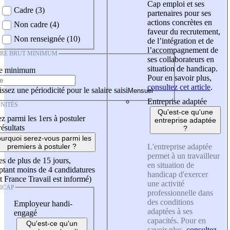
Cap emploi et ses
Cadre (3)
partenaires pour ses
actions concrètes en
Non cadre (4)
faveur du recrutement,
Non renseignée (10)
de l’intégration et de
l’accompagnement de
IRE BRUT MINIMUM
ses collaborateurs en
situation de handicap.
re minimum
Pour en savoir plus,
consultez cet article
.
ssez une périodicité pour le salaire saisi
Entreprise adaptée
NITÉS
Qu'est-ce qu'une
z parmi les 1ers à postuler
entreprise adaptée
résultats
?
urquoi serez-vous parmi les
L'entreprise adaptée
premiers à postuler ?
permet à un travailleur
es de plus de 15 jours,
en situation de
tant moins de 4 candidatures
handicap d'exercer
t France Travail est informé)
une activité
ICAP
professionnelle dans
des conditions
Employeur handi-
adaptées à ses
engagé
capacités. Pour en
Qu'est-ce qu'un
savoir plus,
consultez