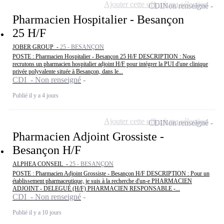
Ajouter cette offre à ma sélection
CDI
Non renseigné
Pharmacien Hospitalier - Besançon
25 H/F
JOBER GROUP -
25 - BESANÇON
POSTE : Pharmacien Hospitalier - Besançon 25 H/F DESCRIPTION : Nous
recrutons un pharmacien hospitalier adjoint H/F pour intégrer la PUI d'une clinique
privée polyvalente située à Besançon, dans le...
CDI - Non renseigné
Publié il y a 4 jours
Ajouter cette offre à ma sélection
CDI
Non renseigné
Pharmacien Adjoint Grossiste -
Besançon H/F
ALPHEA CONSEIL -
25 - BESANÇON
POSTE : Pharmacien Adjoint Grossiste - Besançon H/F DESCRIPTION : Pour un
établissement pharmaceutique, je suis à la recherche d'un-e PHARMACIEN
ADJOINT - DELEGUÉ (H/F) PHARMACIEN RESPONSABLE -...
CDI - Non renseigné
Publié il y a 10 jours