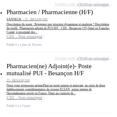
Ajouter cette offre à ma sélection
CDI
Non renseigné
Pharmacien / Pharmacienne (H/F)
SANTECH -
25 - BESANÇON
Description du poste : Rejoignez une structure dynamique et moderne ! Description
du profil : Pharmacien adjoint de PUI H/F - CDI - Besançon (25) Situé en Franche-
Comté, à proximité des...
CDI - Non renseigné
Publié il y a plus de 30 jours
Ajouter cette offre à ma sélection
CDI
Non renseigné
Pharmacien(ne) Adjoint(e)- Poste
mutualisé PUI - Besançon H/F
25 - BESANÇON
Nous vous proposons aujourd'hui un poste unique et innovant, au cœur de deux
établissements complémentaires du groupe ELSAN, acteur majeur de
l'hospitalisation privée en France. Dans un contexte de...
CDI - Non renseigné
Publié il y a 3 jours