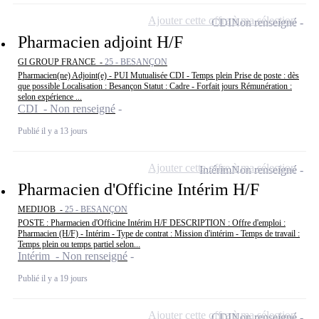
Ajouter cette offre à ma sélection
CDI
Non renseigné
Pharmacien adjoint H/F
GI GROUP FRANCE -
25 - BESANÇON
Pharmacien(ne) Adjoint(e) - PUI Mutualisée CDI - Temps plein Prise de poste : dès
que possible Localisation : Besançon Statut : Cadre - Forfait jours Rémunération :
selon expérience ...
CDI - Non renseigné
Publié il y a 13 jours
Ajouter cette offre à ma sélection
Intérim
Non renseigné
Pharmacien d'Officine Intérim H/F
MEDIJOB -
25 - BESANÇON
POSTE : Pharmacien d'Officine Intérim H/F DESCRIPTION : Offre d'emploi :
Pharmacien (H/F) - Intérim - Type de contrat : Mission d'intérim - Temps de travail :
Temps plein ou temps partiel selon...
Intérim - Non renseigné
Publié il y a 19 jours
Ajouter cette offre à ma sélection
CDI
Non renseigné