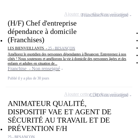
Ajouter cette offre à ma sélection
Franchise
Non renseigné
(H/F) Chef d'entreprise
dépendance à domicile
(Franchises)
LES BIENVEILLANTS -
25 - BESANÇON
Améliorez le quotidien des personnes dépendantes à Besançon: Entreprenez à nos
côtés ! Nous soutenons et améliorons la vie à domicile des personnes âgées et des
enfants et adultes en situation de...
Franchise - Non renseigné
Publié il y a plus de 30 jours
Ajouter cette offre à ma sélection
CDD
Non renseigné
ANIMATEUR QUALITÉ,
DISPOSITIF VAE ET AGENT DE
SÉCURITÉ AU TRAVAIL ET DE
PRÉVENTION F/H
25 - BESANÇON