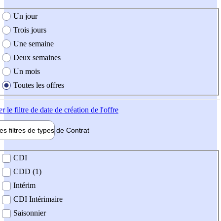
e création de l'offre
Un jour
Trois jours
Une semaine
Deux semaines
Un mois
Toutes les offres
er
le filtre de date de création de l'offre
les filtres de types de
Contrat
de contrat
CDI
CDD (1)
Intérim
CDI Intérimaire
Saisonnier