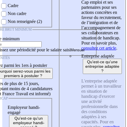
Cap emploi et ses
Cadre
partenaires pour ses
actions concrètes en
Non cadre
faveur du recrutement,
Non renseignée (2)
de l’intégration et de
l’accompagnement de
IRE BRUT MINIMUM
ses collaborateurs en
situation de handicap.
re minimum
Pour en savoir plus,
consultez cet article
.
ssez une périodicité pour le salaire saisi
Entreprise adaptée
NITÉS
Qu'est-ce qu'une
z parmi les 1ers à postuler
entreprise adaptée
?
urquoi serez-vous parmi les
premiers à postuler ?
L'entreprise adaptée
es de plus de 15 jours,
permet à un travailleur
tant moins de 4 candidatures
en situation de
t France Travail est informé)
handicap d'exercer
ICAP
une activité
professionnelle dans
Employeur handi-
des conditions
engagé
adaptées à ses
Qu'est-ce qu'un
capacités. Pour en
employeur handi-
savoir plus,
consultez