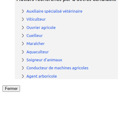
Fermer
Fermer
le détail de l'offre
/
Offre
sur
Offre précéden