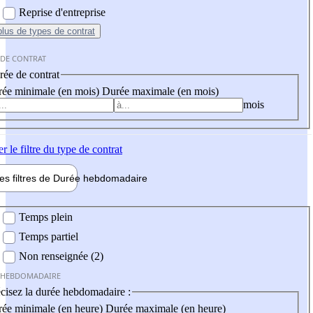
Reprise d'entreprise
plus
de types de contrat
 DE CONTRAT
ée de contrat
ée minimale (en mois)
Durée maximale (en mois)
mois
er
le filtre du type de contrat
les filtres de
Durée hebdo
madaire
 hebdomadaire
Temps plein
Temps partiel
Non renseignée (2)
 HEBDOMADAIRE
cisez la durée hebdomadaire :
ée minimale (en heure)
Durée maximale (en heure)