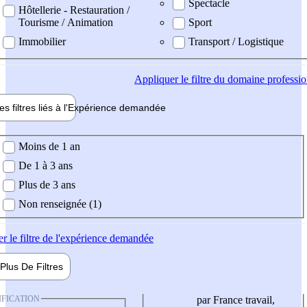
Spectacle
Hôtellerie - Restauration /
Tourisme / Animation
Sport
Immobilier
Transport / Logistique
Appliquer
le filtre du domaine professi
es filtres liés à l'
Expérience
demandée
ience demandée
Moins de 1 an
De 1 à 3 ans
Plus de 3 ans
Non renseignée (1)
er
le filtre de l'expérience demandée
Plus De
Filtres
IFICATION
par France travail,