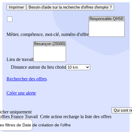
Imprimer
Besoin d'aide sur la recherche d'offres d'emploi ?
Métier, compétence, mot-clé, numéro d'offre
Lieu de travail
Distance autour du lieu choisi
Rechercher
des offres
Créer une alerte
Qui sont n
icher uniquement
 offres France Travail
Cette action recharge la liste des offres
les filtres de
Date de création
de l'offre