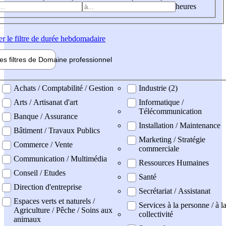
heures
er
le filtre de durée hebdomadaire
les filtres de
Domaine pro
fessionnel
ne professionel
Achats / Comptabilité / Gestion
Industrie (2)
Arts / Artisanat d'art
Informatique /
Télécommunication
Banque / Assurance
Installation / Maintenance
Bâtiment / Travaux Publics
Marketing / Stratégie
Commerce / Vente
commerciale
Communication / Multimédia
Ressources Humaines
Conseil / Etudes
Santé
Direction d'entreprise
Secrétariat / Assistanat
Espaces verts et naturels /
Services à la personne / à l
Agriculture / Pêche / Soins aux
collectivité
animaux