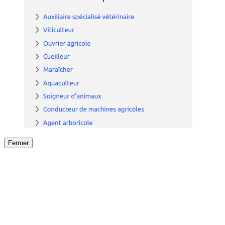
Fermer
Fermer
le détail de l'offre
/
Offre
sur
Offre précéden