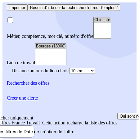
Imprimer
Besoin d'aide sur la recherche d'offres d'emploi ?
Métier, compétence, mot-clé, numéro d'offre
Lieu de travail
Distance autour du lieu choisi
Rechercher
des offres
Créer une alerte
Qui sont n
icher uniquement
 offres France Travail
Cette action recharge la liste des offres
les filtres de
Date de création
de l'offre