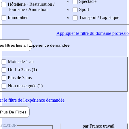
Spectacle
Hôtellerie - Restauration /
Tourisme / Animation
Sport
Immobilier
Transport / Logistique
Appliquer
le filtre du domaine professi
es filtres liés à l'
Expérience
demandée
ience demandée
Moins de 1 an
De 1 à 3 ans (1)
Plus de 3 ans
Non renseignée (1)
er
le filtre de l'expérience demandée
Plus De
Filtres
IFICATION
par France travail,