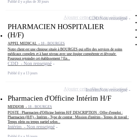
Publié il y a plus de 30 jours
Ajouter cette offre à ma sélection
CDD
Non renseigné
PHARMACIEN HOSPITALIER
(H/F)
APPEL MEDICAL -
18 - BOURGES
Notre client est une clinique située à BOURGES qui offre des services de soins
médicaux complets et à haut niveau avec une équipe compétente et dévouée.
Pourquoi rejoindre cet établissement ? En...
CDD - Non renseigné
Publié il y a 13 jours
Ajouter cette offre à ma sélection
Intérim
Non renseigné
Pharmacien d'Officine Intérim H/F
MEDIJOB -
18 - BOURGES
POSTE : Pharmacien d'Officine Intérim H/F DESCRIPTION : Offre d'emploi :
Pharmacien (H/F) - Intérim - Type de contrat : Mission d'intérim - Temps de travail :
Temps plein ou temps partiel selon...
Intérim - Non renseigné
Publié il y a 16 jours