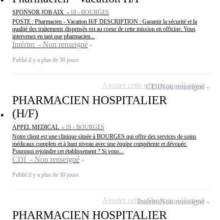
SPONSOR JOB AIX -
18 - BOURGES
POSTE : Pharmacien - Vacation H/F DESCRIPTION : Garantir la sécurité et la
qualité des traitements dispensés est au coeur de cette mission en officine. Vous
intervenez en tant que pharmacien...
Intérim - Non renseigné
Publié il y a plus de 30 jours
Ajouter cette offre à ma sélection
CDI
Non renseigné
PHARMACIEN HOSPITALIER
(H/F)
APPEL MEDICAL -
18 - BOURGES
Notre client est une clinique située à BOURGES qui offre des services de soins
médicaux complets et à haut niveau avec une équipe compétente et dévouée.
Pourquoi rejoindre cet établissement ? Si vous...
CDI - Non renseigné
Publié il y a plus de 30 jours
Ajouter cette offre à ma sélection
Intérim
Non renseigné
PHARMACIEN HOSPITALIER