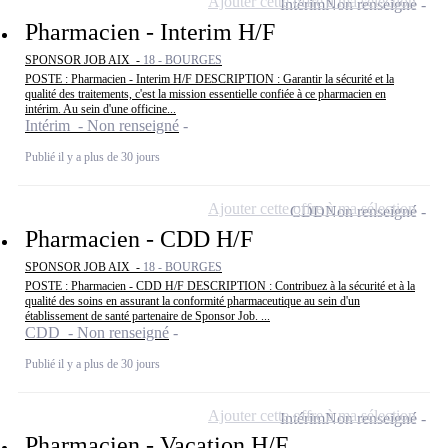
Ajouter cette offre à ma sélection
Intérim
Non renseigné
Pharmacien - Interim H/F
SPONSOR JOB AIX -
18 - BOURGES
POSTE : Pharmacien - Interim H/F DESCRIPTION : Garantir la sécurité et la
qualité des traitements, c'est la mission essentielle confiée à ce pharmacien en
intérim. Au sein d'une officine...
Intérim - Non renseigné
Publié il y a plus de 30 jours
Ajouter cette offre à ma sélection
CDD
Non renseigné
Pharmacien - CDD H/F
SPONSOR JOB AIX -
18 - BOURGES
POSTE : Pharmacien - CDD H/F DESCRIPTION : Contribuez à la sécurité et à la
qualité des soins en assurant la conformité pharmaceutique au sein d'un
établissement de santé partenaire de Sponsor Job. ...
CDD - Non renseigné
Publié il y a plus de 30 jours
Ajouter cette offre à ma sélection
Intérim
Non renseigné
Pharmacien - Vacation H/F