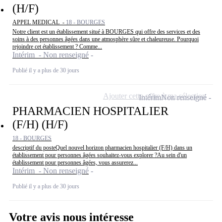
(H/F)
APPEL MEDICAL -
18 - BOURGES
Notre client est un établissement situé à BOURGES qui offre des services et des
soins à des personnes âgées dans une atmosphère sûre et chaleureuse. Pourquoi
rejoindre cet établissement ? Comme...
Intérim - Non renseigné
Publié il y a plus de 30 jours
Ajouter cette offre à ma sélection
Intérim
Non renseigné
PHARMACIEN HOSPITALIER
(F/H) (H/F)
18 - BOURGES
descriptif du posteQuel nouvel horizon pharmacien hospitalier (F/H) dans un
établissement pour personnes âgées souhaitez-vous explorer ?Au sein d'un
établissement pour personnes âgées, vous assurerez...
Intérim - Non renseigné
Publié il y a plus de 30 jours
Votre avis nous intéresse