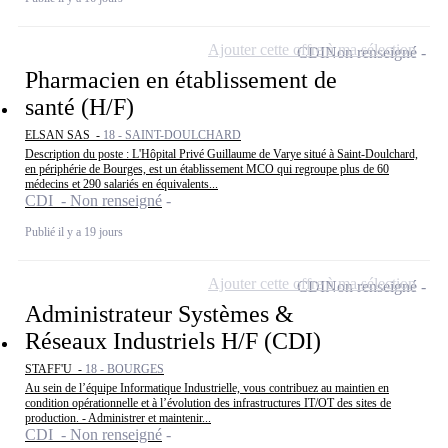
Ajouter cette offre à ma sélection
CDI
Non renseigné
Pharmacien en établissement de
santé (H/F)
ELSAN SAS -
18 - SAINT-DOULCHARD
Description du poste : L'Hôpital Privé Guillaume de Varye situé à Saint-Doulchard,
en périphérie de Bourges, est un établissement MCO qui regroupe plus de 60
médecins et 290 salariés en équivalents...
CDI - Non renseigné
Publié il y a 19 jours
Ajouter cette offre à ma sélection
CDI
Non renseigné
Administrateur Systèmes &
Réseaux Industriels H/F (CDI)
STAFF'U -
18 - BOURGES
Au sein de l’équipe Informatique Industrielle, vous contribuez au maintien en
condition opérationnelle et à l’évolution des infrastructures IT/OT des sites de
production. - Administrer et maintenir...
CDI - Non renseigné