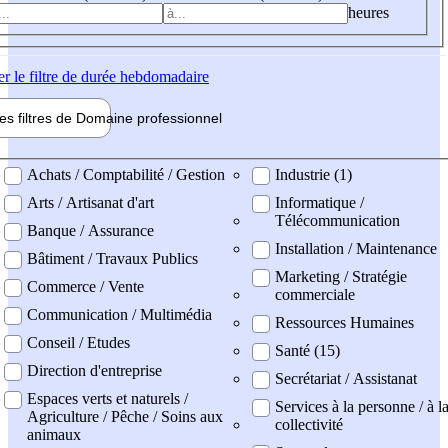
heures
er
le filtre de durée hebdomadaire
les filtres de
Domaine pro
fessionnel
ne professionel
Achats / Comptabilité / Gestion
Industrie (1)
Arts / Artisanat d'art
Informatique /
Télécommunication
Banque / Assurance
Installation / Maintenance
Bâtiment / Travaux Publics
Marketing / Stratégie
Commerce / Vente
commerciale
Communication / Multimédia
Ressources Humaines
Conseil / Etudes
Santé (15)
Direction d'entreprise
Secrétariat / Assistanat
Espaces verts et naturels /
Services à la personne / à l
Agriculture / Pêche / Soins aux
collectivité
animaux