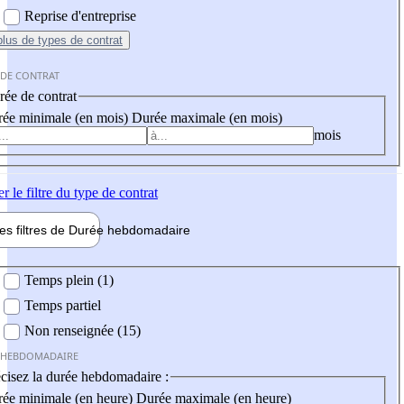
Reprise d'entreprise
plus
de types de contrat
 DE CONTRAT
ée de contrat
ée minimale (en mois)
Durée maximale (en mois)
mois
er
le filtre du type de contrat
les filtres de
Durée hebdo
madaire
 hebdomadaire
Temps plein (1)
Temps partiel
Non renseignée (15)
 HEBDOMADAIRE
cisez la durée hebdomadaire :
ée minimale (en heure)
Durée maximale (en heure)