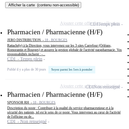
Afficher la carte
(contenu non-accessible)
Ajouter cette offre à ma sélection
CDI
Temps plein
Pharmacien / Pharmacienne (H/F)
JERO DISTRIBUTION -
18 - BOURGES
Rattaché(e) à la Direction, vous intervenez sur les 3 sites Carrefour (Orléans,
Romorantin et Bourges) et assurez la gestion globale de l'activité parapharmacie. Vos
responsabilités incluent : -...
CDI - Temps plein
Publié il y a plus de 30 jours
Soyez parmi les 1ers à postuler
Ajouter cette offre à ma sélection
CDI
Non renseigné
Pharmacien / Pharmacienne (H/F)
SPONSOR RH -
18 - BOURGES
Description du poste : Contribuer à la qualité du service pharmaceutique et à la
sécurité des patients, tel est le sens de ce poste. Vous intervenez au cœur de l'activité
de l'officine ou de...
CDI - Non renseigné