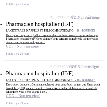
Publié il y a 26 jours
Ajouter cette offre à ma sélection
CDI
Non renseigné
Pharmacien hospitalier (H/F)
LA CENTRALE D'APPELS ET TELECOMMUNICATIO -
18 - BOURGES
Description du poste : Quelles responsabilités souhaitez-vous assumer en tant que
Pharmacien hospitalier (F/H) en clinique Vous serez responsable de la supervision
des activités pharmaceutiques au...
CDI - Non renseigné
Publié il y a 29 jours
Ajouter cette offre à ma sélection
CDD
Non renseigné
Pharmacien hospitalier (H/F)
LA CENTRALE D'APPELS ET TELECOMMUNICATIO -
18 - BOURGES
Description du poste : Comment souhaitez-vous contribuer, en tant que Pharmacien
hospitalier (F/H), au sein de notre clinique Au sein d'un établissement de santé de
renommée, vous serez chargé-e de...
CDD - Non renseigné
Publié il y a 29 jours