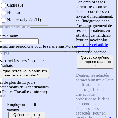
Cap emploi et ses
Cadre (5)
partenaires pour ses
actions concrètes en
Non cadre
faveur du recrutement,
Non renseignée (11)
de l’intégration et de
l’accompagnement de
IRE BRUT MINIMUM
ses collaborateurs en
situation de handicap.
re minimum
Pour en savoir plus,
consultez cet article
.
ssez une périodicité pour le salaire saisi
Entreprise adaptée
NITÉS
Qu'est-ce qu'une
z parmi les 1ers à postuler
entreprise adaptée
résultats
?
urquoi serez-vous parmi les
L'entreprise adaptée
premiers à postuler ?
permet à un travailleur
es de plus de 15 jours,
en situation de
tant moins de 4 candidatures
handicap d'exercer
t France Travail est informé)
une activité
ICAP
professionnelle dans
des conditions
Employeur handi-
adaptées à ses
engagé
capacités. Pour en
Qu'est-ce qu'un
savoir plus,
consultez