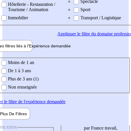
Spectacle
Hôtellerie - Restauration /
Tourisme / Animation
Sport
Immobilier
Transport / Logistique
Appliquer
le filtre du domaine professi
es filtres liés à l'
Expérience
demandée
ience demandée
Moins de 1 an
De 1 à 3 ans
Plus de 3 ans (1)
Non renseignée
er
le filtre de l'expérience demandée
Plus De
Filtres
IFICATION
par France travail,