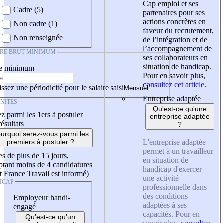
Cap emploi et ses
Cadre (5)
partenaires pour ses
actions concrètes en
Non cadre (1)
faveur du recrutement,
Non renseignée
de l’intégration et de
l’accompagnement de
IRE BRUT MINIMUM
ses collaborateurs en
situation de handicap.
re minimum
Pour en savoir plus,
consultez cet article
.
ssez une périodicité pour le salaire saisi
Entreprise adaptée
NITÉS
Qu'est-ce qu'une
z parmi les 1ers à postuler
entreprise adaptée
résultats
?
urquoi serez-vous parmi les
L'entreprise adaptée
premiers à postuler ?
permet à un travailleur
es de plus de 15 jours,
en situation de
tant moins de 4 candidatures
handicap d'exercer
t France Travail est informé)
une activité
ICAP
professionnelle dans
des conditions
Employeur handi-
adaptées à ses
engagé
capacités. Pour en
Qu'est-ce qu'un
savoir plus,
consultez