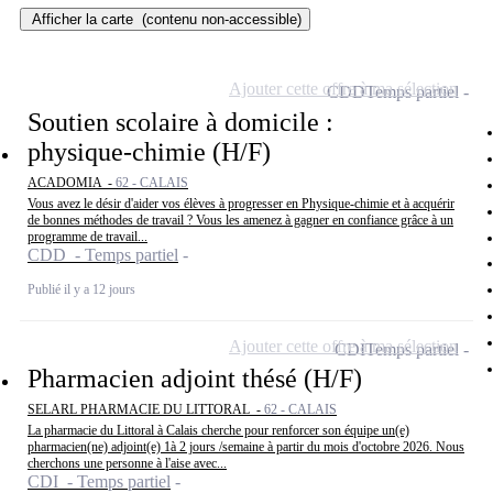
Afficher la carte
(contenu non-accessible)
Ajouter cette offre à ma sélection
CDD
Temps partiel
Soutien scolaire à domicile :
physique-chimie (H/F)
ACADOMIA -
62 - CALAIS
Vous avez le désir d'aider vos élèves à progresser en Physique-chimie et à acquérir
de bonnes méthodes de travail ? Vous les amenez à gagner en confiance grâce à un
programme de travail...
CDD - Temps partiel
Publié il y a 12 jours
Ajouter cette offre à ma sélection
CDI
Temps partiel
Pharmacien adjoint thésé (H/F)
SELARL PHARMACIE DU LITTORAL -
62 - CALAIS
La pharmacie du Littoral à Calais cherche pour renforcer son équipe un(e)
pharmacien(ne) adjoint(e) 1à 2 jours /semaine à partir du mois d'octobre 2026. Nous
cherchons une personne à l'aise avec...
CDI - Temps partiel