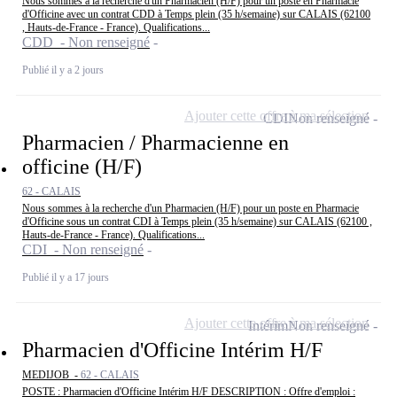
Nous sommes à la recherche d'un Pharmacien (H/F) pour un poste en Pharmacie
d'Officine avec un contrat CDD à Temps plein (35 h/semaine) sur CALAIS (62100
, Hauts-de-France - France). Qualifications...
CDD - Non renseigné
Publié il y a 2 jours
Ajouter cette offre à ma sélection
CDI
Non renseigné
Pharmacien / Pharmacienne en
officine (H/F)
62 - CALAIS
Nous sommes à la recherche d'un Pharmacien (H/F) pour un poste en Pharmacie
d'Officine sous un contrat CDI à Temps plein (35 h/semaine) sur CALAIS (62100 ,
Hauts-de-France - France). Qualifications...
CDI - Non renseigné
Publié il y a 17 jours
Ajouter cette offre à ma sélection
Intérim
Non renseigné
Pharmacien d'Officine Intérim H/F
MEDIJOB -
62 - CALAIS
POSTE : Pharmacien d'Officine Intérim H/F DESCRIPTION : Offre d'emploi :