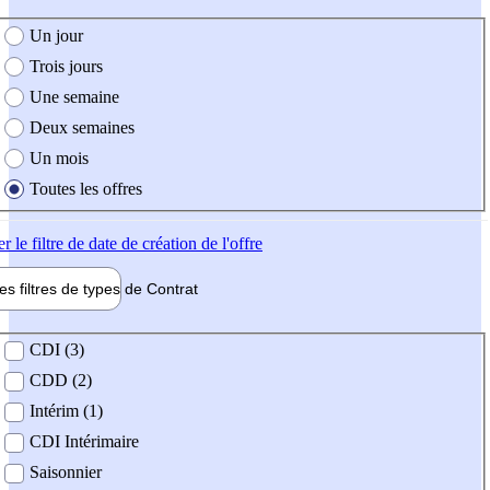
e création de l'offre
Un jour
Trois jours
Une semaine
Deux semaines
Un mois
Toutes les offres
er
le filtre de date de création de l'offre
les filtres de types de
Contrat
de contrat
CDI (3)
CDD (2)
Intérim (1)
CDI Intérimaire
Saisonnier