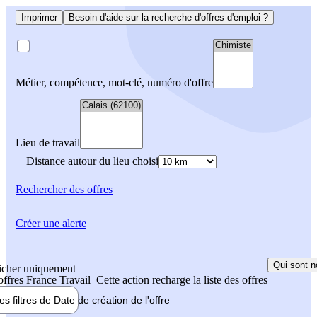
Imprimer
Besoin d'aide sur la recherche d'offres d'emploi ?
Métier, compétence, mot-clé, numéro d'offre
Lieu de travail
Distance autour du lieu choisi
Rechercher
des offres
Créer une alerte
Qui sont n
icher uniquement
 offres France Travail
Cette action recharge la liste des offres
les filtres de
Date de création
de l'offre