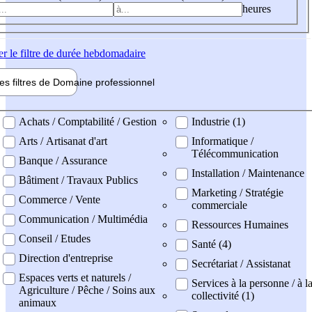
heures
er
le filtre de durée hebdomadaire
les filtres de
Domaine pro
fessionnel
ne professionel
Achats / Comptabilité / Gestion
Industrie (1)
Arts / Artisanat d'art
Informatique /
Télécommunication
Banque / Assurance
Installation / Maintenance
Bâtiment / Travaux Publics
Marketing / Stratégie
Commerce / Vente
commerciale
Communication / Multimédia
Ressources Humaines
Conseil / Etudes
Santé (4)
Direction d'entreprise
Secrétariat / Assistanat
Espaces verts et naturels /
Services à la personne / à l
Agriculture / Pêche / Soins aux
collectivité (1)
animaux