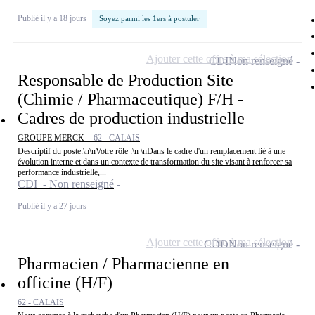
Publié il y a 18 jours
Soyez parmi les 1ers à postuler
Ajouter cette offre à ma sélection
CDI
Non renseigné
Responsable de Production Site
(Chimie / Pharmaceutique) F/H -
Cadres de production industrielle
GROUPE MERCK -
62 - CALAIS
Descriptif du poste:\n\nVotre rôle :\n \nDans le cadre d'un remplacement lié à une
évolution interne et dans un contexte de transformation du site visant à renforcer sa
performance industrielle,...
CDI - Non renseigné
Publié il y a 27 jours
Ajouter cette offre à ma sélection
CDD
Non renseigné
Pharmacien / Pharmacienne en
officine (H/F)
62 - CALAIS