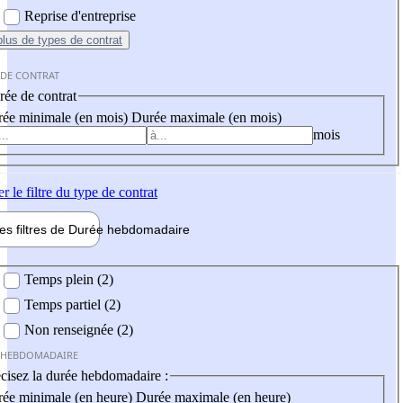
Reprise d'entreprise
plus
de types de contrat
 DE CONTRAT
ée de contrat
ée minimale (en mois)
Durée maximale (en mois)
mois
er
le filtre du type de contrat
les filtres de
Durée hebdo
madaire
 hebdomadaire
Temps plein (2)
Temps partiel (2)
Non renseignée (2)
 HEBDOMADAIRE
cisez la durée hebdomadaire :
ée minimale (en heure)
Durée maximale (en heure)